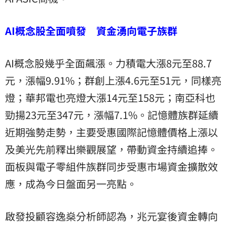
AI概念股全面噴發 資金湧向電子族群
AI概念股幾乎全面飆漲。力積電大漲8元至88.7
元，漲幅9.91%；群創上漲4.6元至51元，同樣亮
燈；華邦電也亮燈大漲14元至158元；南亞科也
勁揚23元至347元，漲幅7.1%。記憶體族群延續
近期強勢走勢，主要受惠國際記憶體價格上漲以
及美光先前釋出樂觀展望，帶動資金持續追捧。
面板與電子零組件族群同步受惠市場資金擴散效
應，成為今日盤面另一亮點。
啟發投顧容逸燊分析師認為，兆元宴後資金轉向