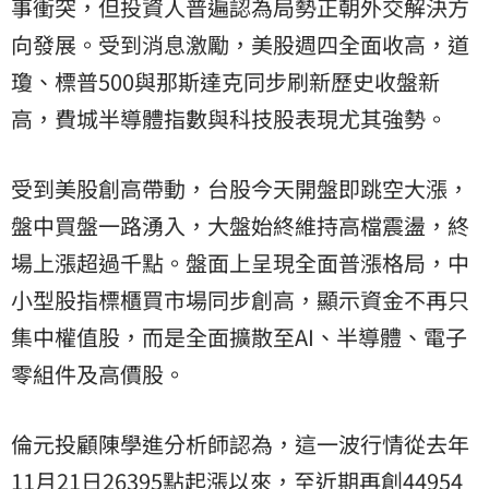
事衝突，但投資人普遍認為局勢正朝外交解決方
向發展。受到消息激勵，美股週四全面收高，
道
瓊
、標普500與那斯達克同步刷新歷史收盤新
高，費城半導體指數與科技股表現尤其強勢。
受到美股創高帶動，台股今天開盤即跳空大漲，
盤中買盤一路湧入，大盤始終維持高檔震盪，終
場上漲超過千點。盤面上呈現全面普漲格局，中
小型股指標櫃買市場同步創高，顯示資金不再只
集中權值股，而是全面擴散至AI、半導體、電子
零組件及高價股。
倫元投顧陳學進分析師認為，這一波行情從去年
11月21日26395點起漲以來，至近期再創44954