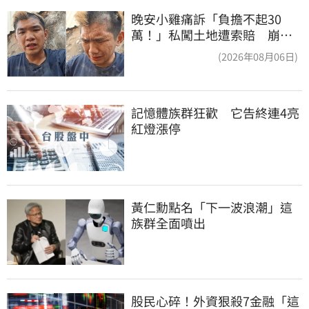
晚安小雞痛訴「負擔不起30
萬！」私闖土地遭索賠 崩
潰：不接受漫天要價
(2026年08月06日)
記憶體族群狂歡　它告終連4亮
紅燈漲停
黃仁勳點名「下一波浪潮」這
族群全面噴出
股民心碎！外資狠殺7金融「這