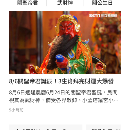
關聖帝君
武財神
關公生日
8/6關聖帝君誕辰！3生肖拜完財運大爆發
8月6日適逢農曆6月24日的關聖帝君聖誕，民間
視其為武財神，備受各界敬仰。小孟塔羅宮小立
指出，關聖帝君誕辰當日誠心祭拜，有望獲得神
9小時前
明加持。其中屬馬、虎、狗的民眾財運最旺，生
肖馬事業順遂帶動正財；生肖虎投資精準累積資