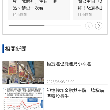
產；生肖狗偏財運強，有望獲意外之財。專家強
今「武財神」生日　供
關公生日「2類
調，無論生肖為何，只要虔誠備妥供品祭祀，皆
品、禁忌一次看
拜！恐惹禍上身
能祈求聖帝祖庇佑，迎來事業順遂與財源廣進的
10小時前
11小時前
好運勢，建議民眾把握良機，為下半年佈局求
財。
相關新聞
搭捷運也能遇見小幸運！
2026/08/03 08:00
記憶體加金融雙王牌　這檔瞄
準韓股長牛！