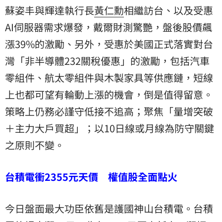
蘇姿丰
與輝達執行長
黃仁勳
相繼訪台、以及受惠
AI伺服器需求爆發，戴爾財測驚艷，盤後股價飆
漲39%的激勵、另外，受惠於美國正式落實對台
灣「非半導體232關稅優惠」的激勵，包括汽車
零組件、航太零組件與木製家具等供應鏈，短線
上也都可望有輪動上漲的機會，倒是值得留意。
策略上仍務必謹守低接不追高；聚焦「量增突破
＋主力大戶買超」；以10日線或月線為防守關鍵
之原則不變。
台積電衝2355元天價 權值股全面點火
今日盤面最大功臣依舊是護國神山台積電。台積