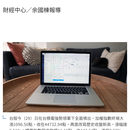
8164.5億元歷史天量，顯示資金全面回流電子與AI族
財經中心／余國棟報導
群，市場多頭氣氛達到近期高峰。
台股今（29）日在台積電強勢領軍下全面噴出，加權指數終場大
漲1096.50點，收在44732.94點，再度改寫歷史收盤新高，漲幅達