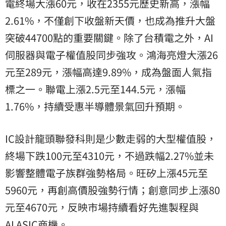
電終場大漲60元，收在2355元歷史新高，漲幅
2.61%，不僅創下收盤新天價，也成為推升大盤
突破44700點的重要關鍵。除了台積電之外，AI
伺服器與電子權值股同步強攻。鴻海亮燈大漲26
元至289元，漲幅高達9.89%，成為盤面人氣指
標之一。聯電上漲2.5元至144.5元，漲幅
1.76%，持續受惠半導體景氣回升預期。
IC設計龍頭聯發科則是少數走弱的大型權值股，
終場下跌100元至4310元，不過跌幅2.27%並未
影響整體電子族群強勢格局。旺矽上漲45元至
5960元，再創高價股強勢行情；創意同步上漲80
元至4670元，反映市場持續看好先進製程與
AI ASIC商機。