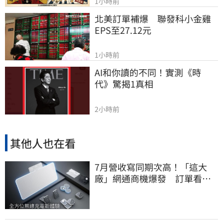
1小時前
北美訂單補爆　聯發科小金雞
EPS至27.12元
1小時前
AI和你讀的不同！實測《時
代》驚揭1真相
2小時前
其他人也在看
7月營收寫同期次高！「這大
廠」網通商機爆發 訂單看到
2027年