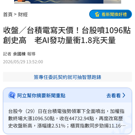
首頁
財經
看新聞換好禮
收盤／台積電寫天價！台股噴1096點
創史高 老AI發功量衝1.8兆天量
記者
余國棟
報導
2026/05/29 13:52:00
簽專任委託契約就可抽智慧跑錶
阿立幫你摘要新聞重點
去看看
台股今（29）日在台積電強勢領軍下全面噴出，加權指
數終場大漲1096.50點，收在44732.94點，再度改寫歷
史收盤新高，漲幅達2.51%；櫃買指數同步勁揚11.16
點，收443.64點，漲幅2.58%。市場成交金額更爆出1兆