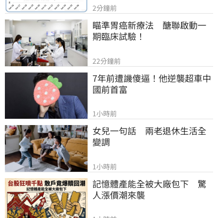
2分鐘前
瞄準胃癌新療法　醣聯啟動一
期臨床試驗！
22分鐘前
7年前遭譏傻逼！他逆襲超車中
國前首富
1小時前
女兒一句話　兩老退休生活全
變調
1小時前
記憶體產能全被大廠包下　驚
人漲價潮來襲