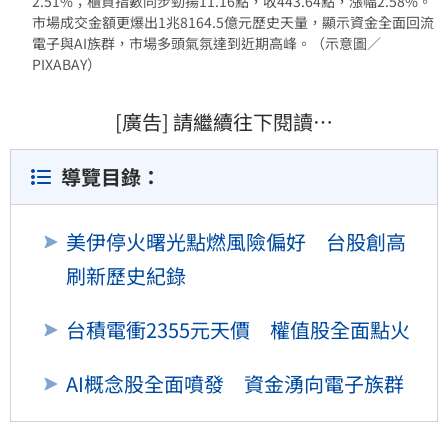
2.51%；櫃買指數同步勁揚11.16點，收443.64點，漲幅2.58%。
市場成交金額更爆出1兆8164.5億元歷史天量，顯示資金全面回流
電子與AI族群，市場多頭氣氛達到近期高峰。（示意圖／
PIXABAY）
[廣告] 請繼續往下閱讀…
導覽目錄：
美伊停火曙光點燃風險偏好 台股創高
刷新歷史紀錄
台積電衝2355元天價 權值股全面點火
AI概念股全面噴發 資金湧向電子族群