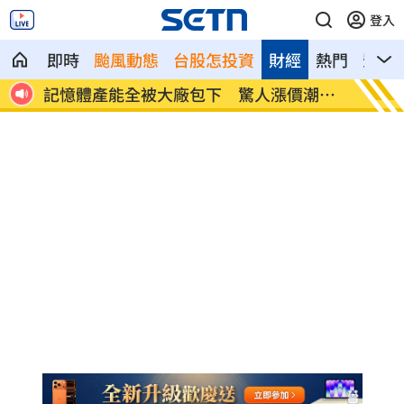
登入
即時
颱風動態
台股怎投資
財經
熱門
影音
記憶體產能全被大廠包下 驚人漲價潮來
北美訂
襲
元