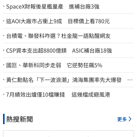
SpaceX財報後星艦量產 進補台廠3強
這AOI大廠市占衝上9成 目標價上看780元
台積電、聯發科咋選？杜金龍一語點醒網友
CSP資本支出超8800億鎂 ASIC補台廠18強
國巨、華新科同步走弱 它逆勢狂飆5%
黃仁勳點名「下一波浪潮」鴻海集團率先大爆發 台
股這族群全面噴出
7月績效出爐僅10檔賺錢 這幾檔成避風港
熱搜新聞
更多