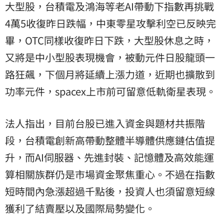
大型股，台積電及鴻海等老AI帶動下指數再挑戰
4萬5收復昨日跌幅，中東零星攻擊利空已反映完
畢，OTC同樣收復昨日下跌，大型股休息之時，
又將是中小型股表現機會，被動元件日股龍頭一
路狂飆，下個月將延續上漲力道，近期也擴散到
功率元件，spacex上市前可留意低軌衛星表現。
法人指出，目前台股已進入資金與題材共振階
段，台積電創新高帶動整體半導體供應鏈估值提
升，而AI伺服器、先進封裝、記憶體及高效能運
算相關族群仍是市場資金聚焦重心。不過在指數
短時間內急漲超過千點後，投資人也須留意短線
獲利了結賣壓以及國際局勢變化。