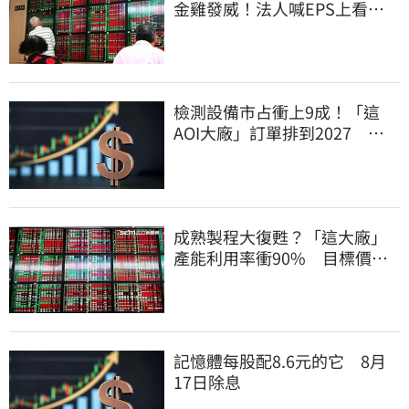
金雞發威！法人喊EPS上看
27.12元
檢測設備市占衝上9成！「這
AOI大廠」訂單排到2027 目
標價上看780元
成熟製程大復甦？「這大廠」
產能利用率衝90% 目標價上
看220元
記憶體每股配8.6元的它 8月
17日除息