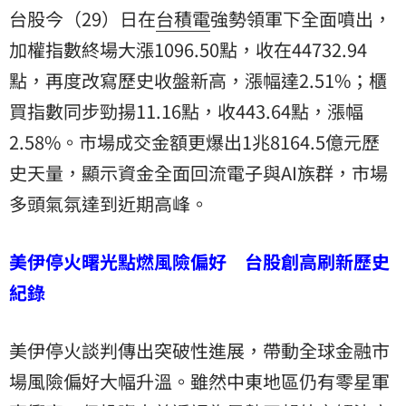
台股今（29）日在
台積電
強勢領軍下全面噴出，
加權指數終場大漲1096.50點，收在44732.94
點，再度改寫歷史收盤新高，漲幅達2.51%；櫃
買指數同步勁揚11.16點，收443.64點，漲幅
2.58%。市場成交金額更爆出1兆8164.5億元歷
史天量，顯示資金全面回流電子與AI族群，市場
多頭氣氛達到近期高峰。
美伊停火曙光點燃風險偏好 台股創高刷新歷史
紀錄
美伊停火談判傳出突破性進展，帶動全球金融市
場風險偏好大幅升溫。雖然中東地區仍有零星軍