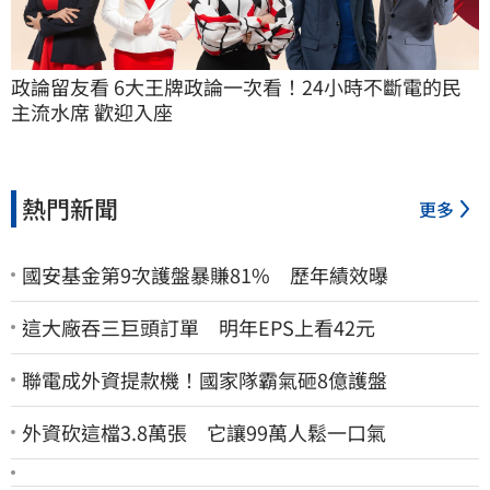
政論留友看 6大王牌政論一次看！24小時不斷電的民
主流水席 歡迎入座
熱門新聞
更多
國安基金第9次護盤暴賺81% 歷年績效曝
這大廠吞三巨頭訂單 明年EPS上看42元
聯電成外資提款機！國家隊霸氣砸8億護盤
外資砍這檔3.8萬張 它讓99萬人鬆一口氣