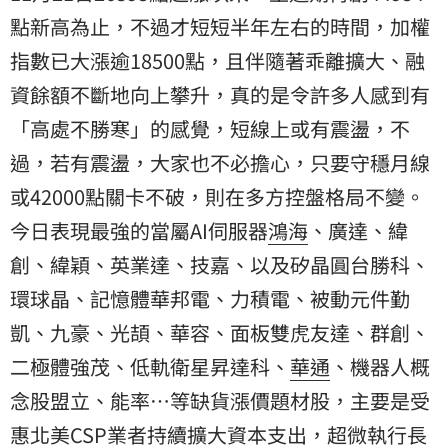
點新高為止，不過才短短半年左右的時間，加權
指數已大漲逾18500點，且伴隨著乖離擴大、融
資餘額不斷地向上攀升，真的是令許多人感到有
「高處不勝寒」的感覺，短線上或有震盪，不
過，若有震盪，大家也不必擔心，只要守穩月線
或42000點關卡不破，則在多方控盤格局不變。
今日表現最強的當屬AI伺服器
鴻海
、廣達、緯
創、緯穎、英業達、技嘉、以及矽晶圓台勝科、
環球晶、記憶體華邦電、力積電、被動元件勤
凱、九豪、光頡、華容、面板雙虎友達、群創、
二極體強茂、低軌衛星昇達科、
華通
、機器人概
念股盟立、能率…等缺貨漲價題材股，主要是受
惠北美CSP業者持續擴大資本支出，超微執行長