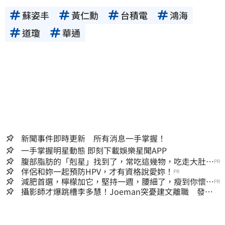
蘇姿丰
黃仁勳
台積電
鴻海
道瓊
華通
新聞事件即時更新 所有消息一手掌握！
一手掌握明星動態 即刻下載娛樂星聞APP
腹部脂肪的「剋星」找到了，常吃這幾物，吃走大肚
PR
囊，瘦出小蠻腰
伴侶和妳一起預防HPV，才有資格說愛妳！
PR
減肥首選，檸檬加它，堅持一週，腰細了，瘦到你懷疑
PR
人生
攝影師才爆跳槽李多慧！Joeman突憂建文離職 發聲
「其實我很清楚」