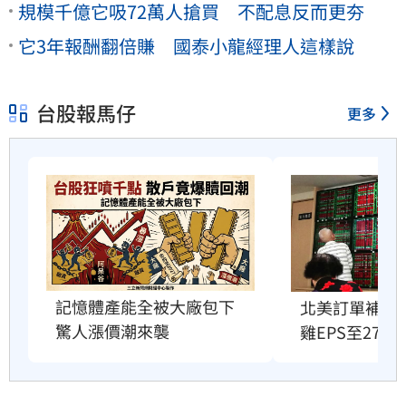
規模千億它吸72萬人搶買 不配息反而更夯
它3年報酬翻倍賺 國泰小龍經理人這樣說
台股報馬仔
更多
記憶體產能全被大廠包下　
北美訂單補爆
驚人漲價潮來襲
雞EPS至27.1