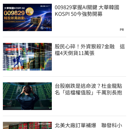
009829掌握AI關鍵 大華韓國
KOSPI 50今強勢開募
PR
股民心碎！外資狠殺7金融 這
檔4天倒貨11萬張
台股崩跌是逃命波？杜金龍點
名「這檔權值股」千萬別長抱
北美大廠訂單補爆 聯發科小