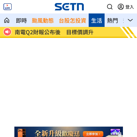
登入
即時
颱風動態
台股怎投資
生活
熱門
影音
雨特
南電Q2財報公布後 目標價調升
俄軍空