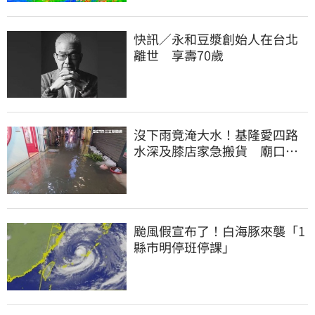
快訊／永和豆漿創始人在台北
離世 享壽70歲
沒下雨竟淹大水！基隆愛四路
水深及膝店家急搬貨 廟口夜
市封路改道
颱風假宣布了！白海豚來襲「1
縣市明停班停課」