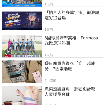
1天前
「拍片人的多重宇宙」職涯論
壇9/12登場！
1天前
8國球員齊聚高雄　Formosa 
7s掀足球熱潮
1天前
遊日瘋買恢復衣「穿」越疲
勞　2因素助旺
2小時前
煮菜遭婆婆罵！尫勸別計較　
人妻嘆像台傭