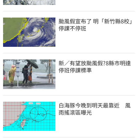
颱風假宣布了 明「新竹縣8校」
停課不停班
新／有望放颱風假?8縣市明達
停班停課標準
白海豚今晚到明天最靠近　風
雨搖滾區曝光