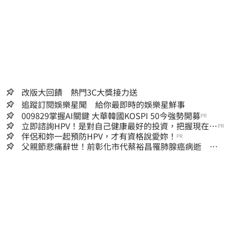
改版大回饋 熱門3C大獎接力送
追蹤訂閱娛樂星聞 給你最即時的娛樂星鮮事
009829掌握AI關鍵 大華韓國KOSPI 50今強勢開募
PR
立即諮詢HPV！是對自己健康最好的投資，把握現在不
PR
嫌晚！
伴侶和妳一起預防HPV，才有資格說愛妳！
PR
父親節悲痛辭世！前彰化市代蔡裕昌罹肺腺癌病逝 享
壽71歲