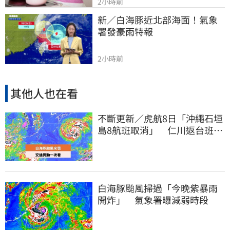
2小時前
新／白海豚近北部海面！氣象
署發豪雨特報
2小時前
其他人也在看
不斷更新／虎航8日「沖繩石垣
島8航班取消」 仁川返台班機
提前1天起飛
白海豚颱風掃過「今晚紫暴雨
開炸」 氣象署曝減弱時段