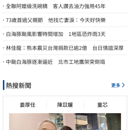
全聯阿嬤級洗碗精 客人讚去油力強用45年
73歲首過父親節 他找亡妻淚：今天好快樂
白海豚颱風影響時間增加 1地區恐炸雨3天
林佳龍：熊本震災台灣捐款已逾2億 台日情誼深厚
中颱白海豚逐漸逼近 北市工地鷹架突倒塌
熱搜新聞
更多
姜厚任
陳苡孋
童芯