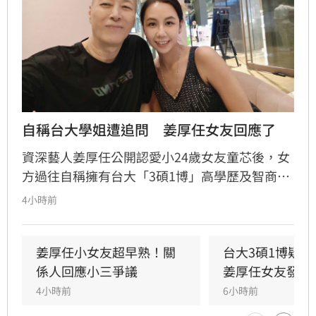
自稱台大學姐遭追問　姜厚任女友回應了
資深藝人姜厚任公開認愛小24歲女友童芯後，女
方過往自稱擁有台大「3碩1博」高學歷及智商
146等背景引發外界高度質疑。童芯日前於社群
4小時前
發布千字長文，以「台大學姐」自居暢談邏輯與
真相，試圖回應爭議，卻未提供具體學歷證明文
件，導致話題持續發酵，網友針對其學歷真實性
姜厚任小女友超早熟！關
台大3碩1博疑
仍存有諸多疑問。面對女友身陷輿論風波，姜厚
係人回應小三爭議
姜厚任女友發聲
任展現力挺態度，笑稱兩人的戀情已像偵探片，
4小時前
6小時前
強調對女友背景知情且不擔憂。林宜君