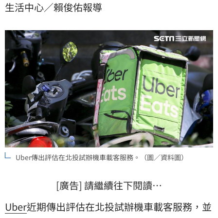
生活中心／賴俊佑報導
而不走回頭路變成早期才有的機車載客。（賴俊佑）
Uber傳出評估在北投試辦機車載客服務。（圖／資料圖）
[廣告] 請繼續往下閱讀…
Uber
近期傳出評估在北投試辦機車載客服務，並