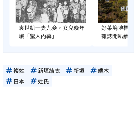
好萊塢地標恐
袁世凱一妻九妾，女兒晚年
雜誌開趴續命
爆「驚人內幕」
複姓
新垣結衣
新垣
端木
日本
姓氏