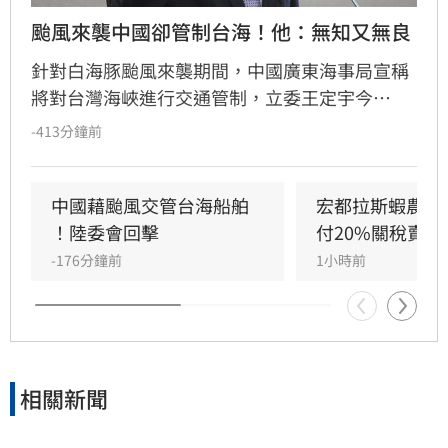
颱風來襲中國卻管制台海！他：無知又無良
針對白海豚颱風來襲期間，中國廣東海事局宣稱
將對台灣海峽進行交通管制，立委王定宇今
（8）日嚴詞批評，直指中國政府此舉既無知又
-413分鐘前
無良。王定宇表示，中華人民共和國對台灣海峽
毫無管轄權，利用颱風演戲管制交通不僅貽笑大
方，更藐視國際規範。他強調，中國人民處於水
中國藉颱風交管台海船舶 
宏都拉斯蝦農嗆
深火熱，政府卻忙於政治操作。王定宇感嘆，中
！陸委會回擊
付20%關稅賣台
國作為大國卻缺乏基本素質，並再次提醒「誰跟
-176分鐘前
1小時前
中國同一國誰倒楣」。
相關新聞