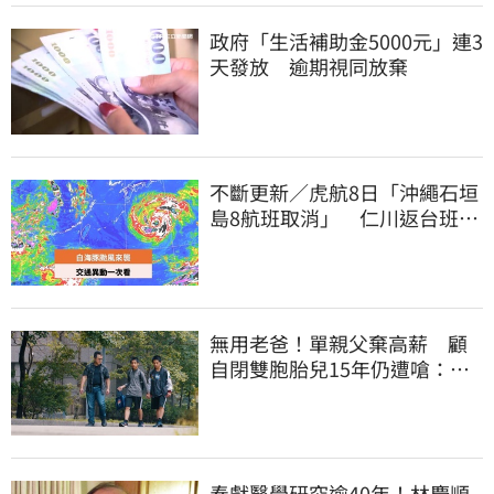
政府「生活補助金5000元」連3
天發放 逾期視同放棄
不斷更新／虎航8日「沖繩石垣
島8航班取消」 仁川返台班機
提前1天起飛
無用老爸！單親父棄高薪 顧
自閉雙胞胎兒15年仍遭嗆：怎
不教好再帶出門
奉獻醫學研究逾40年！林慶順