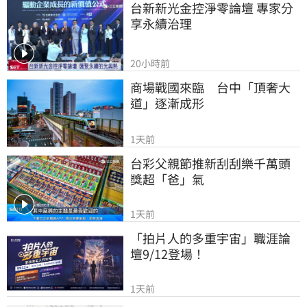
台新新光金控淨零論壇 專家分
享永續治理
20小時前
商場戰國來臨　台中「頂奢大
道」逐漸成形
1天前
台彩父親節推新刮刮樂千萬頭
獎超「爸」氣
1天前
「拍片人的多重宇宙」職涯論
壇9/12登場！
1天前