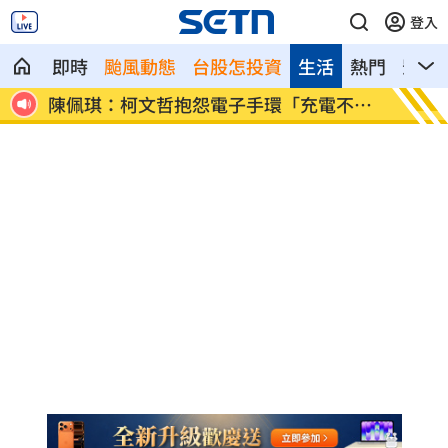
登入
即時
颱風動態
台股怎投資
生活
熱門
影音
受困狗
陳佩琪：柯文哲抱怨電子手環「充電不
高雄漁
便」
置