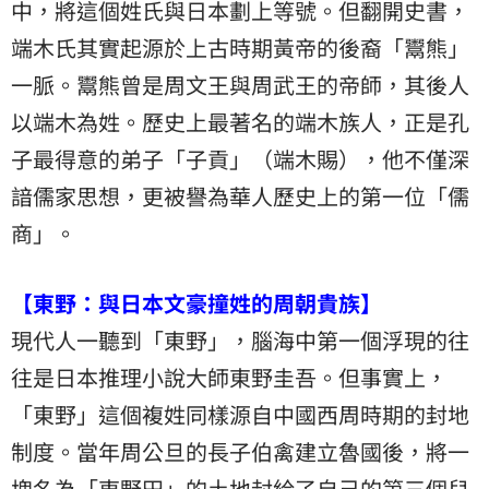
中，將這個姓氏與日本劃上等號。但翻開史書，
端木氏其實起源於上古時期黃帝的後裔「鬻熊」
一脈。鬻熊曾是周文王與周武王的帝師，其後人
以端木為姓。歷史上最著名的端木族人，正是孔
子最得意的弟子「子貢」（端木賜），他不僅深
諳儒家思想，更被譽為華人歷史上的第一位「儒
商」。
【東野：與日本文豪撞姓的周朝貴族】
現代人一聽到「東野」，腦海中第一個浮現的往
往是日本推理小說大師東野圭吾。但事實上，
「東野」這個複姓同樣源自中國西周時期的封地
制度。當年周公旦的長子伯禽建立魯國後，將一
塊名為「東野田」的土地封給了自己的第三個兒