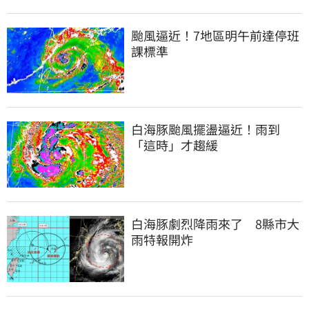
颱風逼近！7地區明午前達停班
課標準
白海豚颱風擺盪逼近！雨到
「這時」才趨緩
白海豚劇烈降雨來了　8縣市大
雨特報開炸