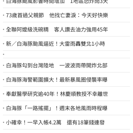
白海豚颱風影響時間增加 1地區恐炸雨3天
73歲首過父親節 他找亡妻淚：今天好快樂
全聯阿嬤級洗碗精 客人讚去油力強用45年
新／白海豚颱風逼近！大雷雨轟雙北1小時
白海豚勾到台灣陸地 一波波雨帶開炸北部
白海豚海警範圍擴大！最新暴風圈侵襲率曝
奉獻醫學研究逾40年！林慶順教授不幸離世
白海豚「一路搖擺」！週末各地風雨時程曝
小確幸！一早入帳4.2萬 還有18筆錢連發