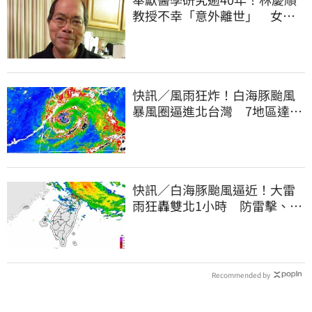
教授不幸「意外離世」 女兒
悲痛證實了
快訊／風雨狂炸！白海豚颱風
暴風圈逼進北台灣 7地區達停
班課標準
快訊／白海豚颱風逼近！大雷
雨狂轟雙北1小時 防雷擊、強
陣風
Recommended by