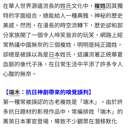
在華人世界源遠流長的
姓氏
文化中，
複姓
因其獨
特的字面組合，總能給人一種典雅、神秘的歷史
美感。然而，在漫長的時空流轉下，歷史卻和部
分家族開了一個令人啼笑皆非的玩笑，網路上經
常熱議中國無奈的三個複姓，明明是純正國姓，
卻總是被誤以為是
日本
姓氏，這讓流著正統華夏
血脈的後代子孫，在日常生活中平添了許多令人
心酸的無奈。
【
端木
：抗日神劇帶來的嗅覺誤判】
第一種常被誤認的古老複姓是「端木」。由於許
多抗日題材的影視作品中，常編排姓「端木」的
菁英日本軍官登場，導致不少觀眾在潛移默化