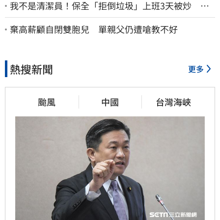
我不是清潔員！保全「拒倒垃圾」上班3天被炒 找
法院討公道結果出爐
棄高薪顧自閉雙胞兒 單親父仍遭嗆教不好
熱搜新聞
更多
颱風
中國
台灣海峽