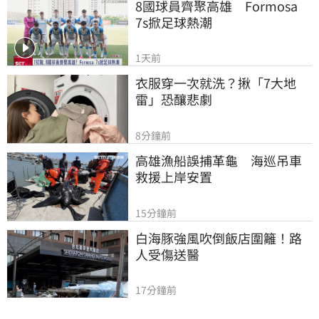
8國球員齊聚高雄　Formosa 
7s掀足球熱潮
1天前
衣服穿一次就洗？揪「7大地
雷」恐釀悲劇
8分鐘前
高雄漁船誤捕革龜　海巡吊車
救援上岸安置
15分鐘前
白海豚強風吹倒飯店圍籬！路
人受傷送醫
17分鐘前