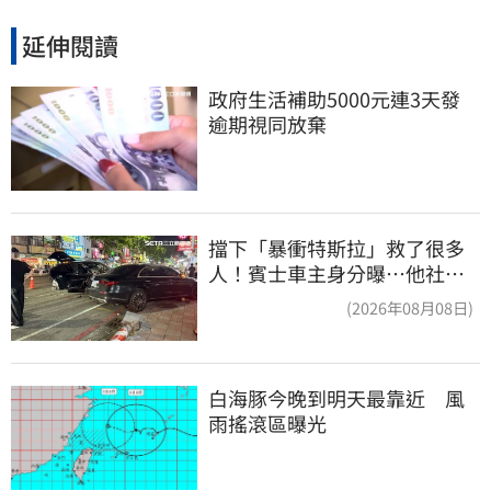
延伸閱讀
政府生活補助5000元連3天發 
逾期視同放棄
擋下「暴衝特斯拉」救了很多
人！賓士車主身分曝…他社群
擁1.4萬追蹤
(2026年08月08日)
白海豚今晚到明天最靠近　風
雨搖滾區曝光