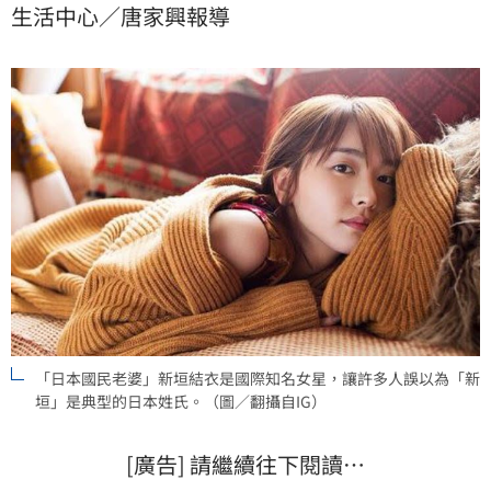
生活中心／唐家興報導
讓流著正統華夏血脈的後代子孫，在日常生活中平添了
許多令人心酸的無奈。（記者唐家興）
「日本國民老婆」新垣結衣是國際知名女星，讓許多人誤以為「新
垣」是典型的日本姓氏。（圖／翻攝自IG）
[廣告] 請繼續往下閱讀…