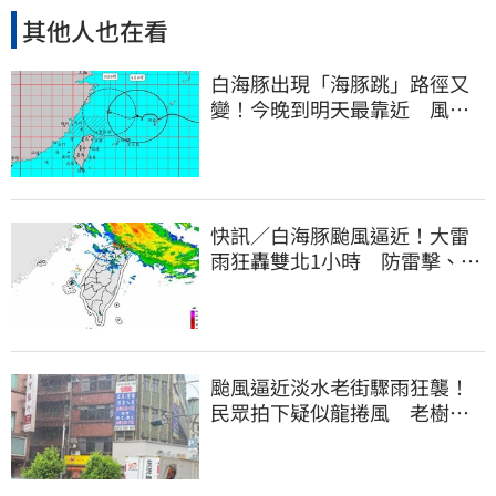
其他人也在看
白海豚出現「海豚跳」路徑又
變！今晚到明天最靠近 風雨
搖滾區曝光
快訊／白海豚颱風逼近！大雷
雨狂轟雙北1小時 防雷擊、強
陣風
颱風逼近淡水老街驟雨狂襲！
民眾拍下疑似龍捲風 老樹遭
連根拔起