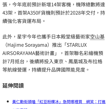
張，今年底前預計新增14架客機，機隊總數將達
43架，首架A350F貨機則預計於2028年交付，持
續強化客貨運布局。
此外，星宇今年也攜手日本殿堂級藝術家
空山基
（Hajime Sorayama）推出「STARLUX
AIRSORAYAMA藝術計畫」，首架聯名彩繪機預
計7月抵台，後續將投入東京、鳳凰城及布拉格
等航線營運，持續提升品牌國際能見度。
延伸閱讀
黃仁勳街頭嗑「紅豆粉粿冰」急問哪裡買 網笑：打進