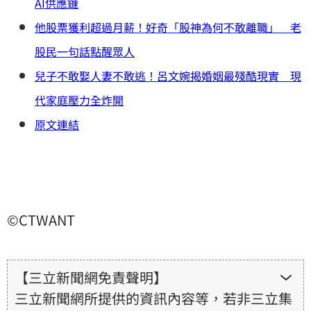
AI供應鏈
他股票獲利超過月薪！好奇「股神為何不敢離職」 老
股民一句話點醒眾人
兒子不敢娶人妻不敢逃！呂文婉揭婚姻最殘酷現實 現
代家庭壓力全炸開
原文連結
©CTWANT
【三立新聞網免責聲明】
三立新聞網所提供的資訊內容等，若非三立集