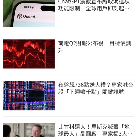
ChatGPT震撼宣布將取消這項
功能限制 全球用戶即刻起
「免費」用到飽
南電Q2財報公布後 目標價調
升
夜盤飆736點送大禮？專家喊台
股「下週噴千點」關鍵訊號
比竹科還大！馬斯克喊蓋「地
球最大」晶圓廠 專家揭3大隱