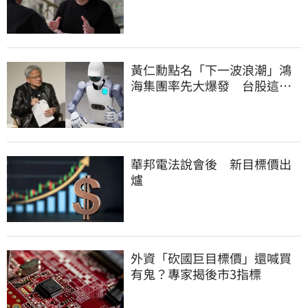
憂
黃仁勳點名「下一波浪潮」鴻
海集團率先大爆發 台股這族
群全面噴出
華邦電法說會後 新目標價出
爐
外資「砍國巨目標價」還喊買
有鬼？專家揭後市3指標