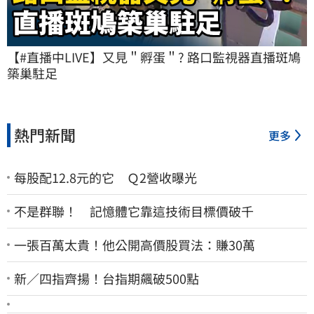
【#直播中LIVE】又見＂孵蛋＂? 路口監視器直播斑鳩
築巢駐足
熱門新聞
更多
每股配12.8元的它 Ｑ2營收曝光
不是群聯！ 記憶體它靠這技術目標價破千
一張百萬太貴！他公開高價股買法：賺30萬
新／四指齊揚！台指期飆破500點