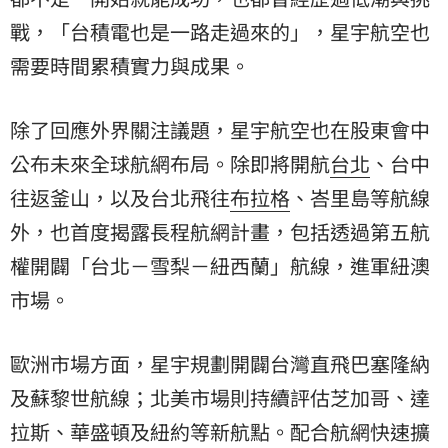
戰，「台積電也是一路走過來的」，星宇航空也
需要時間累積實力與成果。
除了回應外界關注議題，星宇航空也在股東會中
公布未來全球航網布局。除即將開航
台北
、台中
往返釜山，以及台北飛往
布拉格
、峇里島等航線
外，也首度揭露長程航網計畫，包括透過第五航
權開闢「台北－雪梨－紐西蘭」航線，進軍紐澳
市場。
歐洲市場方面，星宇規劃開闢台灣直飛巴塞隆納
及蘇黎世航線；北美市場則持續評估芝加哥、達
拉斯、華盛頓及紐約等新航點。配合航網快速擴