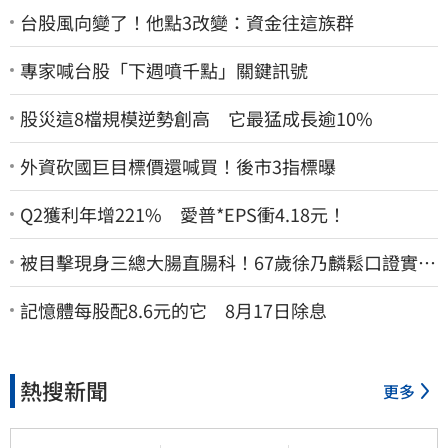
台股風向變了！他點3改變：資金往這族群
專家喊台股「下週噴千點」關鍵訊號
股災這8檔規模逆勢創高 它最猛成長逾10%
外資砍國巨目標價還喊買！後市3指標曝
Q2獲利年增221% 愛普*EPS衝4.18元！
被目擊現身三總大腸直腸科！67歲徐乃麟鬆口證實
了 真實體況曝光
記憶體每股配8.6元的它 8月17日除息
熱搜新聞
更多