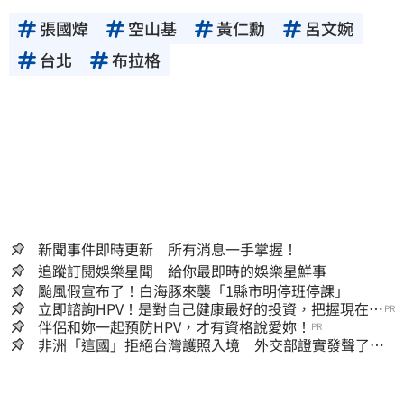
張國煒
空山基
黃仁勳
呂文婉
台北
布拉格
新聞事件即時更新 所有消息一手掌握！
追蹤訂閱娛樂星聞 給你最即時的娛樂星鮮事
颱風假宣布了！白海豚來襲「1縣市明停班停課」
立即諮詢HPV！是對自己健康最好的投資，把握現在不
PR
嫌晚！
伴侶和妳一起預防HPV，才有資格說愛妳！
PR
非洲「這國」拒絕台灣護照入境 外交部證實發聲了：
持續交涉聯繫