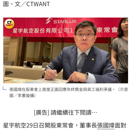
圖、文／CTWANT
張國煒忍不住直球回應：「很可笑，我發給你還要繳贈
與稅耶！」更感嘆自己若只想享受人生，大可繼續當個
公子哥，「我財產那麼多，當公子哥遨遊天下，讓別人
服務我多好，幹嘛天天被你說慣老闆？」
張國煒在股東會上首度正面回應年終獎金與員工福利爭議。（示意
圖／李蕙璇攝）
[廣告] 請繼續往下閱讀…
星宇航空29日召開股東常會，董事長
張國煒
面對