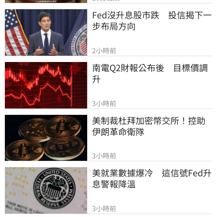
Fed沒升息股市跌　投信揭下一
步布局方向
2小時前
南電Q2財報公布後　目標價調
升
3小時前
美制裁杜拜加密幣交所！控助
伊朗革命衛隊
3小時前
美就業數據爆冷　這信號Fed升
息警報降溫
3小時前