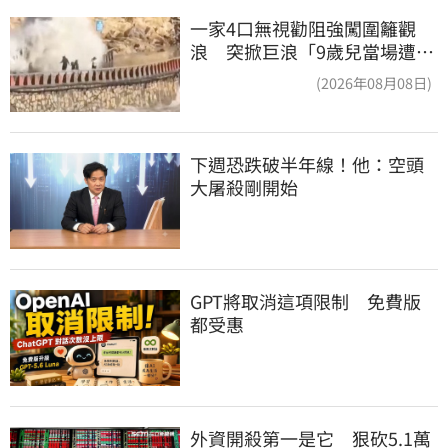
一家4口無視勸阻強闖圍籬觀
浪 突掀巨浪「9歲兒當場遭捲
入海」
(2026年08月08日)
下週恐跌破半年線！他：空頭
大屠殺剛開始
GPT將取消這項限制　免費版
都受惠
外資開殺第一是它　狠砍5.1萬