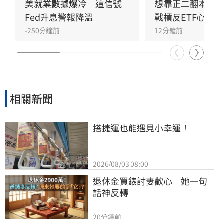
搭配內部官員態度的分歧，使投資人質疑聯準會
美就業數據爆冷　這信號
想靠正二翻本？
在打壓通膨方面的決心。
Fed升息警報降溫
戰槓反ETF心法
-250分鐘前
12分鐘前
相關新聞
搭捷運也能遇見小幸運！
2026/08/03 08:00
退休金買錶討妻歡心　她一句
話神反轉
20分鐘前