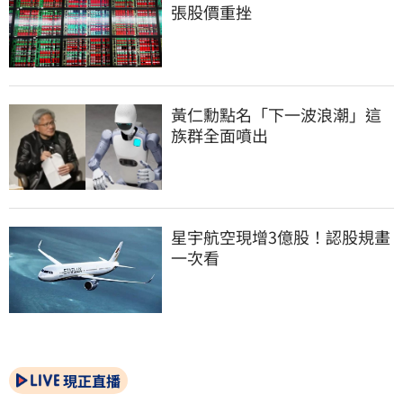
張股價重挫
黃仁勳點名「下一波浪潮」這
族群全面噴出
星宇航空現增3億股！認股規畫
一次看
現正直播