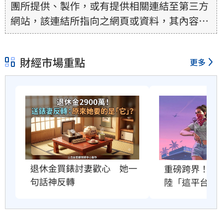
團所提供、製作，或有提供相關連結至第三方
網站，該連結所指向之網頁或資料，其內容均
為所連結網站提供，相關權利均為該網站、內
容提供者或合法權利人所有，三立集團不擔保
財經市場重點
更多
其真實性、正確性、即時性、完整性或合法
性。三立新聞網所提供的資訊內容，若其著作
權不屬於三立集團所有，使用者未取得內容提
供者（著作權人）許可之前，亦不得擅自轉
貼、重製、變更、散布，否則概由使用者自負
全責。
退休金買錶討妻歡心　她一
重磅跨界！《G
句話神反轉
陸「這平台」