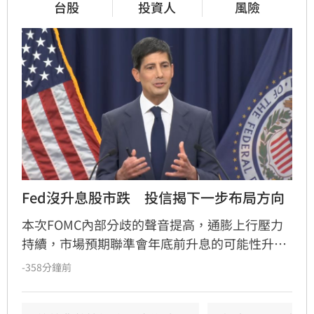
台股
投資人
風險
Fed沒升息股市跌　投信揭下一步布局方向
本次FOMC內部分歧的聲音提高，通膨上行壓力
持續，市場預期聯準會年底前升息的可能性升
高，凱基投信認為，升息確實會帶給金融市場波
-358分鐘前
動，但不會顯著影響股市上升的趨勢。美國聯準
會召開FOMC會議，主席華許中性偏鴿派的言論