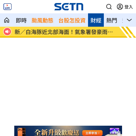
登入
即時
颱風動態
台股怎投資
財經
熱門
影音
像台
新／白海豚近北部海面！氣象署發豪雨特
南電Q
報