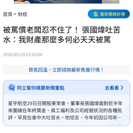
首頁
財經
看新聞換好禮
被罵慣老闆忍不住了！ 張國煒吐苦
水：我財產那麼多何必天天被罵
2026/05/29 23:03:00
買氣回溫，立即諮詢最新售屋行情！
阿立幫你摘要新聞重點
去看看
星宇航空29日召開股東常會，董事長張國煒面對近半年
來圍繞在年終獎金、員工福利及公司經營狀況的各種批
評，罕見在會中大吐苦水。他坦言，今年初因公司年終
獎金僅發放1個月，引來不少員工與網友質疑，讓他相當
受傷，甚至有人要他直接拿個人財產發給員工。對此，