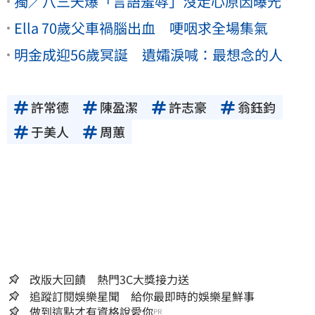
獨／八三夭爆「言語羞辱」沒走心原因曝光
Ella 70歲父車禍腦出血 哽咽求全場集氣
明金成迎56歲冥誕 遺孀淚喊：最想念的人
許常德
陳盈潔
許志豪
翁鈺鈞
于美人
周蕙
改版大回饋 熱門3C大獎接力送
追蹤訂閱娛樂星聞 給你最即時的娛樂星鮮事
做到這點才有資格說愛你
PR