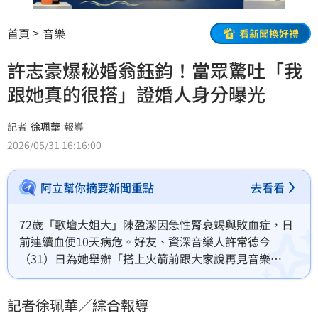
首頁
音樂
看新聞換好禮
許志豪爆秘婚翁鈺鈞！當眾驚吐「我
跟她真的很搭」證婚人身分曝光
記者
徐珮華
報導
2026/05/31 16:16:00
阿立幫你摘要新聞重點
去看看
72歲「歌壇大姐大」陳盈潔因急性腎衰竭與敗血症，日
前連續血便10天病危。好友、資深音樂人許常德今
（31）日為她舉辦「搭上火箭前跟大家說再見音樂
會」，吸引約150位粉絲擠爆現場獻上祝福。除了許常
德、主治醫師及看護，許志豪、于美人與周蕙等好友也
記者徐珮華／綜合報導
親自現身力挺，其中許志豪更在台上主動談及與翁鈺鈞