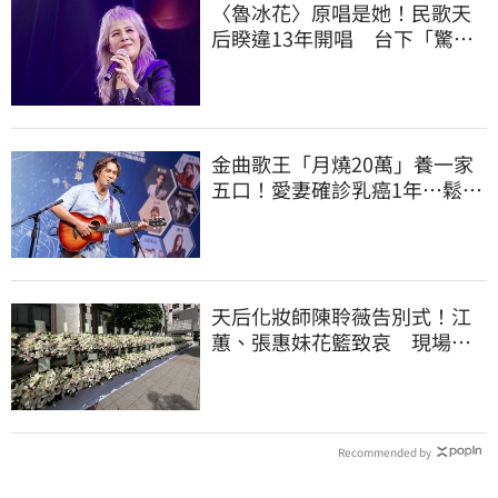
〈魯冰花〉原唱是她！民歌天
后睽違13年開唱 台下「驚見
一票大咖」
金曲歌王「月燒20萬」養一家
五口！愛妻確診乳癌1年…鬆口
治療近況
天后化妝師陳聆薇告別式！江
蕙、張惠妹花籃致哀 現場白
色花海圍繞
Recommended by