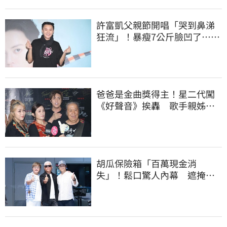
許富凱父親節開唱「哭到鼻涕
狂流」！暴瘦7公斤臉凹了…媽
媽一看嚇壞
爸爸是金曲獎得主！星二代闖
《好聲音》挨轟 歌手親姊心
疼發聲了
胡瓜保險箱「百萬現金消
失」！鬆口驚人內幕 遮掩滅
證遭丁柔安抓包