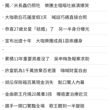
獨／米長蟲仍照吃 樂團主唱嘔吐崩潰爆哭
大咖歌后花蓮度假3天 喊話巧遇直接合照
恭喜27歲女星「結婚」了 另一半身分曝光
宣布出道十年 大咖樂團成員1惡疾纏身
累積13年重要資產沒了 吳申梅急報案求助
許富凱為1千萬放棄百老匯 嗨喊財富自由
胡瓜保險箱百萬現金消失 鬆口驚人內幕
金曲歌王月燒20萬養3孩 曝癌妻治療近況
選手一開口驚豔全場 歌王聽到一半變臉