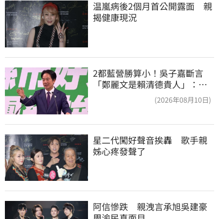
温嵐病後2個月首公開露面　親
揭健康現況
2都藍營勝算小！吳子嘉斷言
「鄭麗文是賴清德貴人」：保
送2028連任總統
(2026年08月10日)
星二代闖好聲音挨轟　歌手親
姊心疼發聲了
阿信慘跌　親洩言承旭吳建豪
周渝民真面目