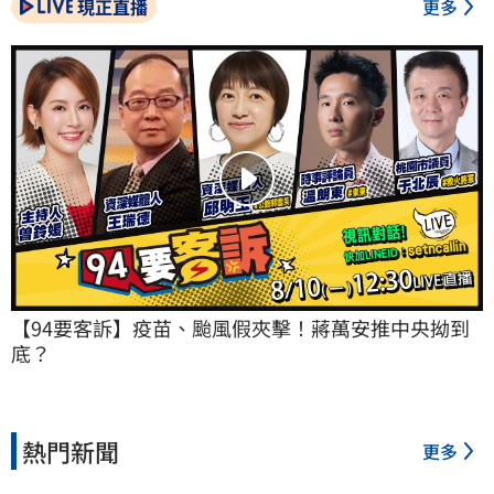
現正直播
更多
【94要客訴】疫苗、颱風假夾擊！蔣萬安推中央拗到
底？
熱門新聞
更多