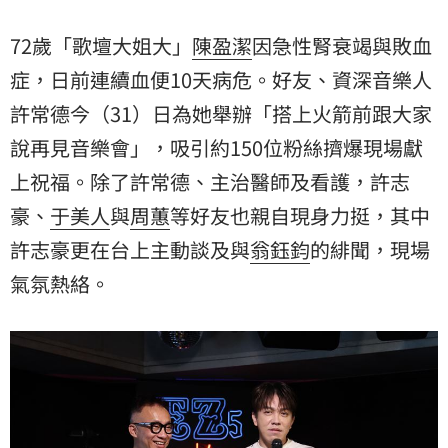
的緋聞，現場氣氛熱絡。
72歲「歌壇大姐大」
陳盈潔
因急性腎衰竭與敗血
症，日前連續血便10天病危。好友、資深音樂人
許常德
今（31）日為她舉辦「搭上火箭前跟大家
說再見音樂會」，吸引約150位粉絲擠爆現場獻
上祝福。除了許常德、主治醫師及看護，
許志
豪
、
于美人
與
周蕙
等好友也親自現身力挺，其中
許志豪更在台上主動談及與
翁鈺鈞
的緋聞，現場
氣氛熱絡。