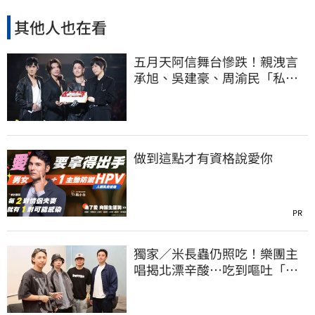
其他人也在看
五月天阿信舞台慘跌！親洩言
承旭、吳建豪、周渝民「私下
真面目」
做到這點才有資格說愛你
PR
獨家／米長蟲仍照吃！樂團主
唱揭北漂辛酸…吃到嘔吐「廁
所崩潰爆哭」