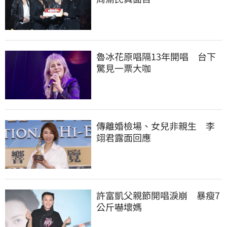
魯冰花原唱隔13年開唱　台下
驚見一票大咖
傳離婚檢場、女兒非親生　李
翊君露面回應
許富凱父親節開唱淚崩　暴瘦7
公斤嚇壞媽