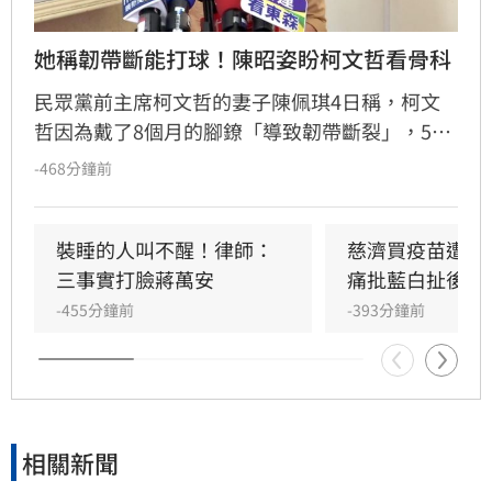
她稱韌帶斷能打球！陳昭姿盼柯文哲看骨科
民眾黨前主席柯文哲的妻子陳佩琪4日稱，柯文
哲因為戴了8個月的腳鐐「導致韌帶斷裂」，5日
柯文哲也拄著拐杖現身，結果6日民眾黨幫柯文
-468分鐘前
哲慶生的影片中，柯文哲卻可以「嚇到跳起
來」，引起質疑。而民眾黨立法院黨團主任陳智
菡則辯解稱，十字韌帶斷掉「可以打籃球」。對
裝睡的人叫不醒！律師：
慈濟買疫苗遭騙
此，民眾黨立委陳昭姿今（10）日憂心說，昨天
三事實打臉蔣萬安
痛批藍白扯後腿
看到柯文哲把枴杖拿掉了，但她希望柯文哲能夠
-455分鐘前
-393分鐘前
去讓骨科醫師好好鑑定，硬撐對身體不見得是好
的。
相關新聞