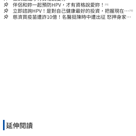
伴侶和妳一起預防HPV，才有資格說愛妳！
PR
立即諮詢HPV！是對自己健康最好的投資，把握現在不
PR
嫌晚！
慈濟買疫苗遭詐10億！名醫挺陳時中遭出征 怒押身家嗆
爆藍白粉
延伸閱讀