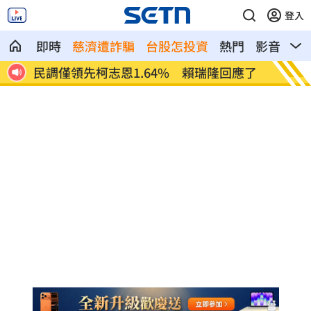
登入
即時
慈濟遭詐騙
台股怎投資
熱門
影音
熱
約
民調僅領先柯志恩1.64% 賴瑞隆回應了
裝睡的
安