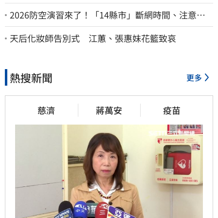
2026防空演習來了！「14縣市」斷網時間、注意事
項一次看
天后化妝師告別式 江蕙、張惠妹花籃致哀
熱搜新聞
更多
慈濟
蔣萬安
疫苗