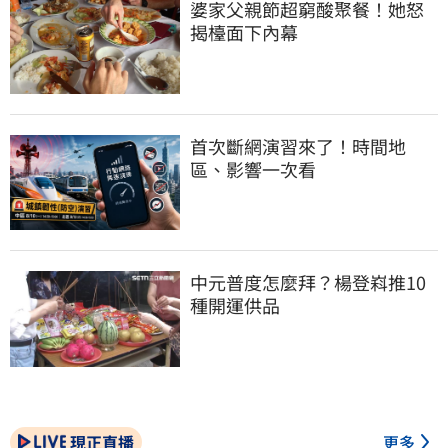
婆家父親節超窮酸聚餐！她怒
揭檯面下內幕
首次斷網演習來了！時間地
區、影響一次看
中元普度怎麼拜？楊登嵙推10
種開運供品
現正直播
更多