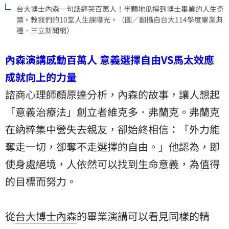
台大博士內森一句話逼哭百萬人！半顆地瓜撐到博士畢業的人生奇
蹟。教我們的10堂人生課曝光。（圖／翻攝自台大114學度畢業典
禮、三立新聞網）
內森演講感動百萬人 意義選擇自由VS馬太效應
成就向上的力量
諮商心理師顏原達分析，內森的故事，讓人想起
「意義治療法」創立者維克多．弗蘭克。弗蘭克
在納粹集中營失去親友，卻始終相信：「外力能
奪走一切，卻奪不走選擇的自由。」他認為，即
使身處絕境，人依然可以找到生命意義，為值得
的目標而努力。
從
台大博士內森
的畢業演講可以看見同樣的精