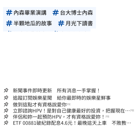
內森畢業演講
台大博士內森
半顆地瓜的故事
月光下讀書
維克多弗蘭克
意義治療法
新聞事件即時更新 所有消息一手掌握！
追蹤訂閱娛樂星聞 給你最即時的娛樂星鮮事
做到這點才有資格說愛你
PR
立即諮詢HPV！是對自己健康最好的投資，把握現在不
PR
嫌晚！
伴侶和妳一起預防HPV，才有資格說愛妳！
PR
ETF 00881破紀錄配息4.6元！最晚這天上車 不敗教主
讚：表現超越0050