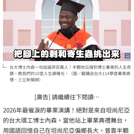
台大博士內森一句話逼哭百萬人！半顆地瓜撐到博士畢業的人生奇
蹟。教我們的10堂人生課曝光。（圖／翻攝自台大114學度畢業典
禮、三立新聞網）
[廣告] 請繼續往下閱讀…
2026年最催淚的畢業演講！絕對是來自坦尚尼亞
的台大環工博士內森。當他站上畢業典禮舞台，
用國語回憶自己在坦尚尼亞偏鄉長大，曾靠半顆