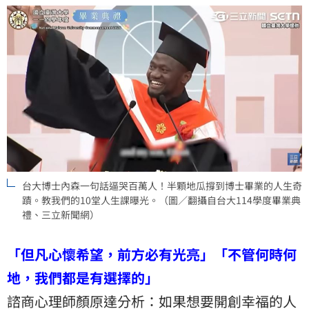
台大博士內森一句話逼哭百萬人！半顆地瓜撐到博士畢業的人生奇
蹟。教我們的10堂人生課曝光。（圖／翻攝自台大114學度畢業典
禮、三立新聞網）
「但凡心懷希望，前方必有光亮」「不管何時何
地，我們都是有選擇的」
諮商心理師顏原達分析：如果想要開創幸福的人