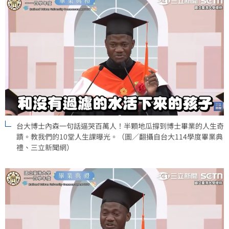
台大博士內森一句話逼哭百萬人！半顆地瓜撐到博士畢業的人生奇
蹟。教我們的10堂人生課曝光。（圖／翻攝自台大114學度畢業典
禮、三立新聞網）