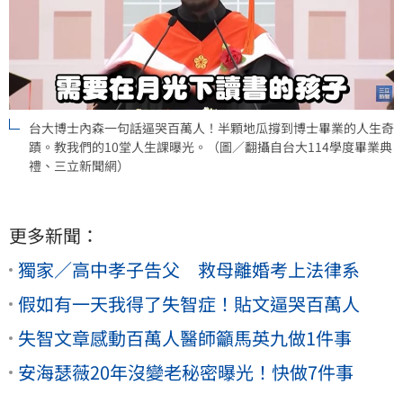
台大博士內森一句話逼哭百萬人！半顆地瓜撐到博士畢業的人生奇
蹟。教我們的10堂人生課曝光。（圖／翻攝自台大114學度畢業典
禮、三立新聞網）
更多新聞：
獨家／高中孝子告父 救母離婚考上法律系
假如有一天我得了失智症！貼文逼哭百萬人
失智文章感動百萬人醫師籲馬英九做1件事
安海瑟薇20年沒變老秘密曝光！快做7件事