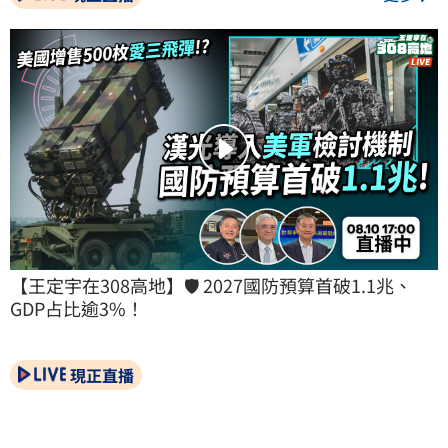
【王定宇在308高地】🛡️ 2027國防預算首破1.1兆、
GDP占比逾3%！
現正直播