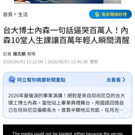
首頁
生活
看新聞換好禮
台大博士內森一句話逼哭百萬人！內
森10堂人生課讓百萬年輕人瞬間清醒
記者
鍾志鵬
報導
2026/06/01 11:22:00
2026/06/01 12:36:38
更新
阿立幫你摘要新聞重點
去看看
2026年最催淚的畢業演講！絕對是來自坦尚尼亞的台大
環工博士內森。當他站上畢業典禮舞台，用國語回憶自
己在坦尚尼亞偏鄉長大，曾靠半顆地瓜充飢、在月光下
讀書、在沙地上學數學時，全場早已紅了眼眶。諮商心
理師顏原達舉心理學大師維克多．弗蘭克的「意義治療
This
is
法」分析：「外力能奪走一切，卻奪不走選擇的自
a
The media could not be loaded, either because the server
modal