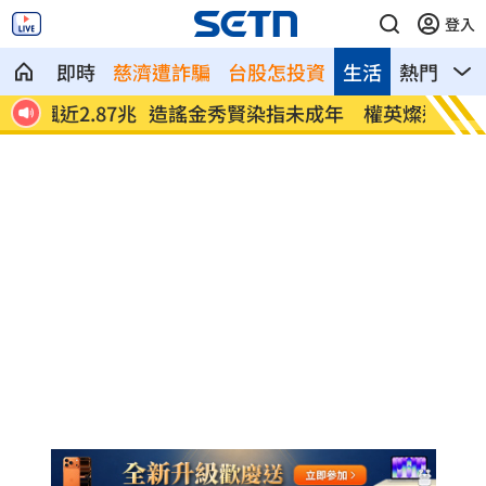
登入
即時
慈濟遭詐騙
台股怎投資
生活
熱門
影
87兆
造謠金秀賢染指未成年 權英燦遭移送檢
才痛批
方
她