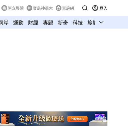
阿立導讀
寶島神很大
富房網
登入
兩岸
運動
財經
專題
新奇
科技
旅遊
汽車
寵物