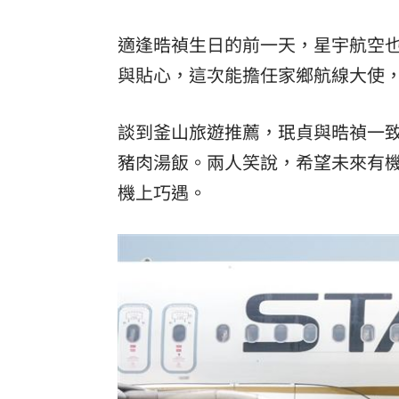
適逢晧禎生日的前一天，星宇航空
與貼心，這次能擔任家鄉航線大使
談到釜山旅遊推薦，珉貞與晧禎一
豬肉湯飯。兩人笑說，希望未來有
機上巧遇。