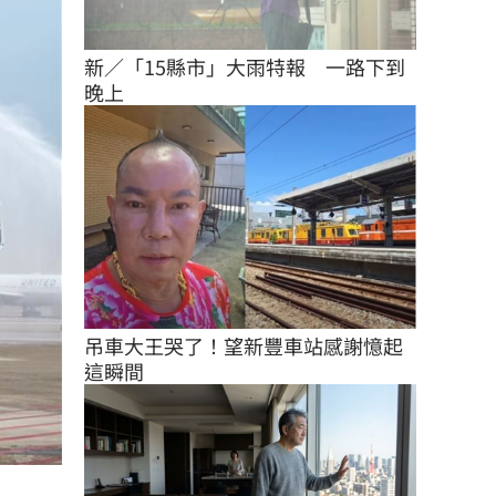
新／「15縣市」大雨特報　一路下到
晚上
吊車大王哭了！望新豐車站感謝憶起
這瞬間