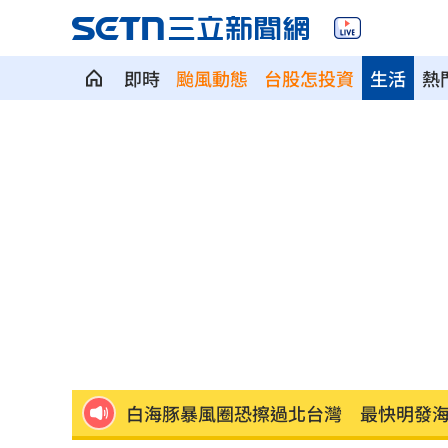
即時
颱風動態
台股怎投資
生活
熱
獨／河北彩花現身味全主場 傳想來台
獨／颱風攪局！郵輪旅沖繩變香港又遇
「欣瑩捕賢國昌在後? 」她揭藍白新竹亂
Jennie大秀火辣身材 自曝曾感到自卑
擺脫49戰0轟陰霾 陳子豪曝和界外球有
白海豚暴風圈恐擦過北台灣 最快明發
AI生成文章容易判斷 專家點名「4大破綻