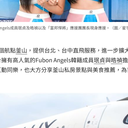
Angels成員珉貞及晧禎以及「富邦悍將」應援團團長現身應援。（圖／星
個航點
釜山
，提供台北、台中直飛服務，進一步擴
高人氣的Fubon Angels韓籍成員
珉貞
與
晧禎
擔
互動同樂，也大方分享釜山私房景點與美食推薦，為