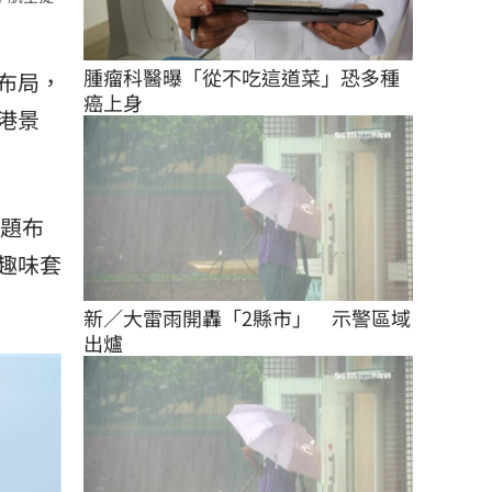
腫瘤科醫曝「從不吃這道菜」恐多種
布局，
癌上身
港景
主題布
趣味套
新／大雷雨開轟「2縣市」　示警區域
出爐