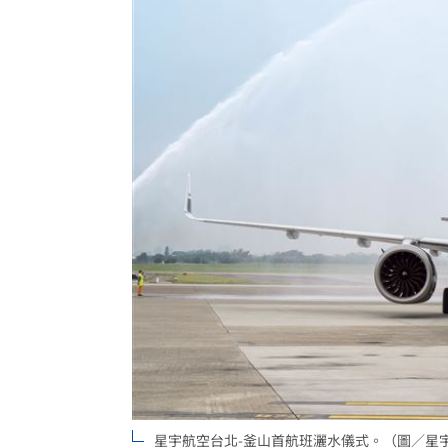
星宇航空台北-釜山首航班灑水儀式。（圖／星