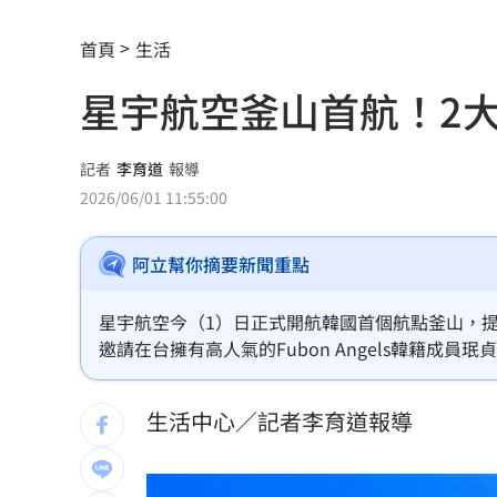
熊本地震 林佳龍向日方遞交500萬賑災
首頁
生活
新北小小學童消防夏令營 讓學童擬真
星宇航空釜山首航！2
白海豚衝擊台日飛航 星宇宣布10班機
7月CPI年增2.54% 連3月突破通膨警戒
記者
李育道
報導
2026/06/01 11:55:00
金鐘星光主持陣容曝 夏和熙木木續扛
阿立幫你摘要新聞重點
白海豚颱風逼近日本！逾470航班停飛
1
好友離世成創作契機 樂團主唱吐黑色
星宇航空今（1）日正式開航韓國首個航點釜山，
邀請在台擁有高人氣的Fubon Angels韓籍
潘裕文閃退歌壇 周定緯曝私下真實互
享釜山私房景點與美食推薦，為首航增添亮點。
生活中心／記者李育道報導
華邦電Q2獲利創高！上半年EPS達7.65
割頸案受害家屬揭這真相！指加害者無