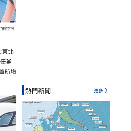
宇航空提
大東北
任釜
首航增
熱門新聞
更多