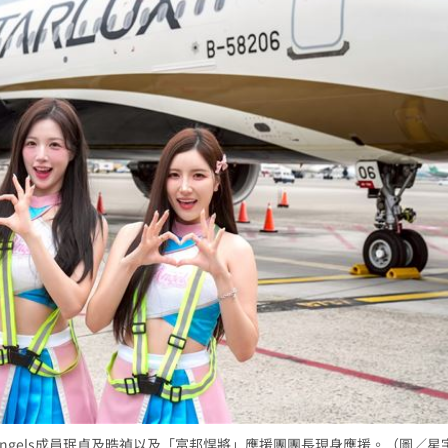
Angels成員珉貞及晧禎以及「富邦悍將」應援團團長現身應援。（圖／星