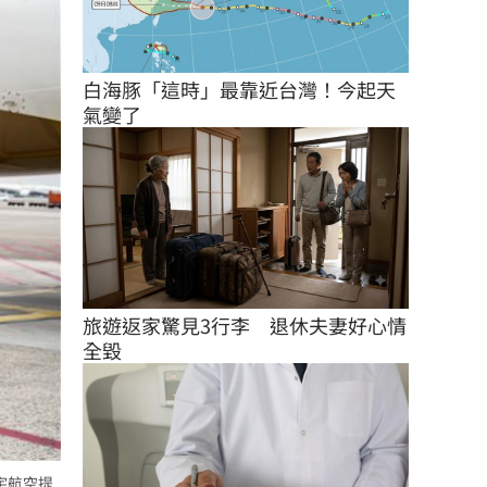
白海豚「這時」最靠近台灣！今起天
氣變了
旅遊返家驚見3行李　退休夫妻好心情
全毀
宇航空提