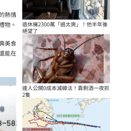
的熱情
退休擁2300萬「過太爽」！他半年後
禮物。
絕望了
典美食
還能在
達人公開0成本滅蟑法！靠剩酒一夜抓
2隻