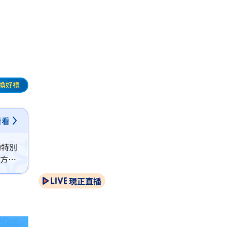
換好禮
看看
動特別
大方分
現正直播