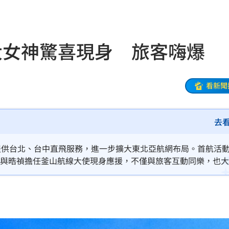
款
19:35
體驗
19:33
大女神驚喜現身 旅客嗨爆
異動
19:31
線
19:25
看新聞
紅毯
19:23
去
9:16
幽默
19:13
提供台北、台中直飛服務，進一步擴大東北亞航網布局。首航活
成員珉貞與晧禎擔任釜山航線大使現身應援，不僅與旅客互動同樂，也
動
19:11
元
19:10
誠意
19:08