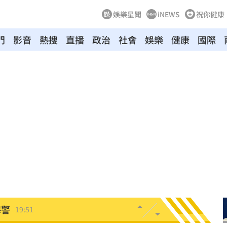
娛樂星聞
iNEWS
祝你健康
門
影音
熱搜
直播
政治
社會
娛樂
健康
國際
發展
20:03
故障
20:02
局
19:55
19:53
關
19:52
海警
19:51
」
19:45