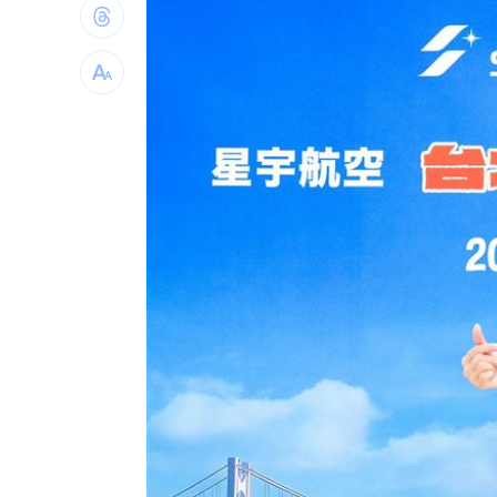
林安可二軍連轟有原因 好友陳傑憲揭
韓國羽球大師賽發威 蘇力揚挺進男單8
大世科上半年獲利創新高！EPS 1.58元
台灣彩券開獎直播中
20:31
LIVE三立+24小時直播
15:27
三立iNEWS新聞台線上直播
18:00
理想混蛋號召粉絲跨海追星吃美食！
18: