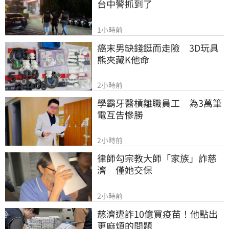
台中警抓到了
1小時前
癌末男缺錢鋌而走險　3D玩具
熊夾藏K他命
2小時前
學霸牙醫槓離職員工　為3萬筆
電互告慘勝
2小時前
律師勾宗教大師「家族」詐慈
濟　僅她交保
2小時前
慈濟遭詐10億買疫苗！他點出
更麻煩的問題