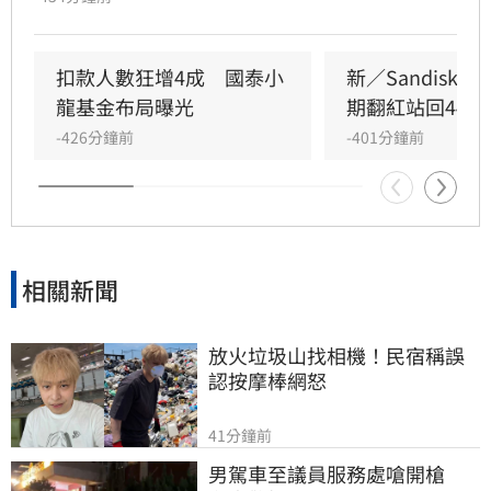
下，近期已強勢反彈逾4,000點並收復44,000點
大關。野村投信分析，市場焦點正由地緣政治風
險轉向企業基本面，加上美股受惠於油價回落與
扣款人數狂增4成　國泰小
新／Sandisk
美債殖利率下滑，市場風險情緒顯著改善。儘管
龍基金布局曝光
期翻紅站回4400
AI變現能力引發市場討論與波動，但雲端服務供
-426分鐘前
-401分鐘前
應商持續推動資本支出，顯示AI基礎建設動能未
減。隨著企業財報表現優於預期且通膨壓力緩
解，科技股後續動能仍值得投資人密切關注。
相關新聞
放火垃圾山找相機！民宿稱誤
認按摩棒網怒
41分鐘前
男駕車至議員服務處嗆開槍　