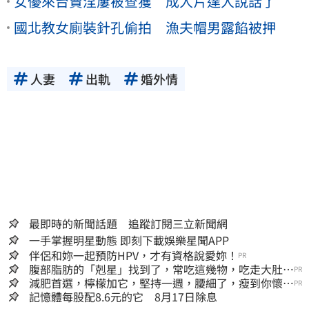
女優來台賣淫屢被查獲 成人片達人說話了
國北教女廁裝針孔偷拍 漁夫帽男露餡被押
人妻
出軌
婚外情
最即時的新聞話題 追蹤訂閱三立新聞網
一手掌握明星動態 即刻下載娛樂星聞APP
伴侶和妳一起預防HPV，才有資格說愛妳！
PR
腹部脂肪的「剋星」找到了，常吃這幾物，吃走大肚
PR
囊，瘦出小蠻腰
減肥首選，檸檬加它，堅持一週，腰細了，瘦到你懷疑
PR
人生
記憶體每股配8.6元的它 8月17日除息