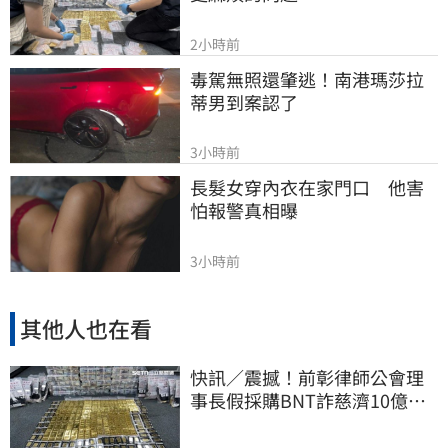
2小時前
毒駕無照還肇逃！南港瑪莎拉
蒂男到案認了
3小時前
長髮女穿內衣在家門口　他害
怕報警真相曝
3小時前
其他人也在看
快訊／震撼！前彰律師公會理
事長假採購BNT詐慈濟10億、
洗錢囤232kg黃金