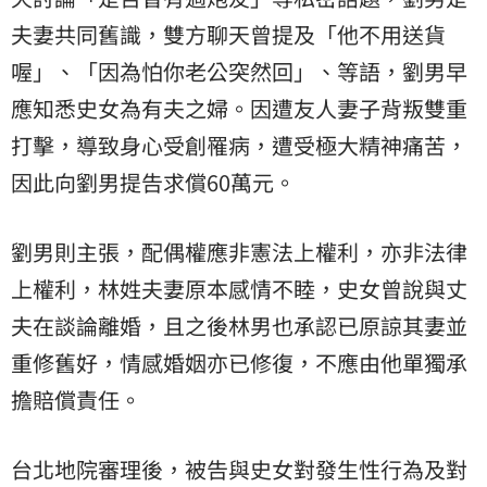
夫妻共同舊識，雙方聊天曾提及「他不用送貨
喔」、「因為怕你老公突然回」、等語，劉男早
應知悉史女為有夫之婦。因遭友人妻子背叛雙重
打擊，導致身心受創罹病，遭受極大精神痛苦，
因此向劉男提告求償60萬元。
劉男則主張，配偶權應非憲法上權利，亦非法律
上權利，林姓夫妻原本感情不睦，史女曾說與丈
夫在談論離婚，且之後林男也承認已原諒其妻並
重修舊好，情感婚姻亦已修復，不應由他單獨承
擔賠償責任。
台北地院審理後，被告與史女對發生性行為及對