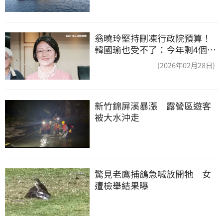
翁曉玲堅持刪凍行政院預算！
韓國瑜也受不了：今年剩4個月
你思考一下
(2026年02月28日)
新竹錦屏溪暴漲　露營區遊客
被大水沖走
驚見老鷹捕鴿急喊放開牠　女
遭檢舉結果曝