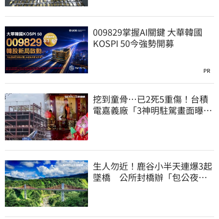
009829掌握AI關鍵 大華韓國
KOSPI 50今強勢開募
PR
挖到童骨…已2死5重傷！台積
電嘉義廠「3神明駐駕畫面曝
光」
生人勿近！鹿谷小半天連爆3起
墜橋 公所封橋辦「包公夜
審」替亡魂伸冤