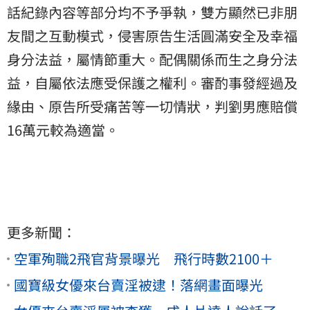
話紀錄內容等部分均不予爭執，雙方顯然已非朋
友間之互動模式，侵害原告生活圓滿安全及幸福
身分法益，屬情節重大。配偶關係而生之身分法
益，自屬依法應受保護之權利。審酌事發經過及
緣由、原告所受痛苦等一切情狀，判劉男應賠償
16萬元較為適當。
更多新聞：
空軍殉職2飛官背景曝光 飛行時數2100＋
國寶級女優來台賣淫被逮！落網畫面曝光