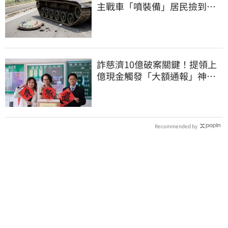
主戰車「噴裝備」居民撿到零
件…軍方說話了
詐慈濟10億破案關鍵！提領上
億現金觸發「大額通報」神鬼
律師遭擊落內幕
Recommended by