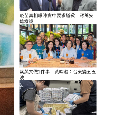
疫苗真相曝陳實中要求道歉　蔣萬安
這樣說
蔡英文做2件事　黃暐瀚：台東變五五
波