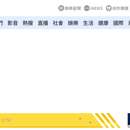
娛樂星聞
iNEWS
祝你健康
門
影音
熱搜
直播
社會
娛樂
生活
健康
國際
糕
18:09
18:09
報銷
18:08
段
18:05
狀況
17:58
17:57
張
17:57