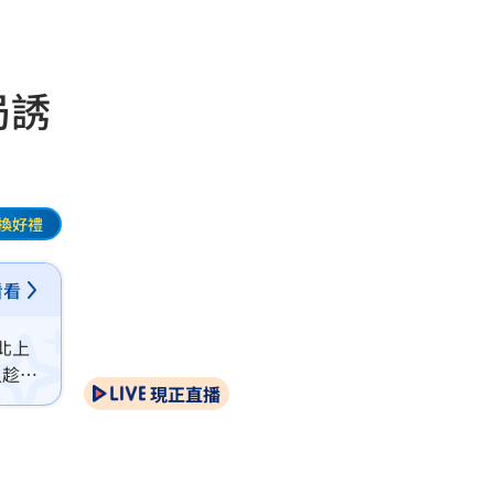
局誘
換好禮
看看
北上
人趁機
現正直播
受訓