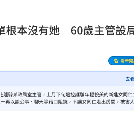
17:53
的」
17:52
單根本沒有她 60歲主管設
有限
17:52
曝光
17:49
破千
17:48
看新聞
6強
17:46
去
的
17:46
的花蓮縣某政風室主管，上月下旬遭控誆騙年輕貌美的新進女同仁
質
17:43
且一再以談公事、聊天等藉口阻撓，不讓女同仁走出房間，被害
。該名主管急忙申請退休，廉政署徹查後，發現該名女同仁不在
思
17:43
退休公文，並下令將該名政風主管調離現職，
棄
17:38