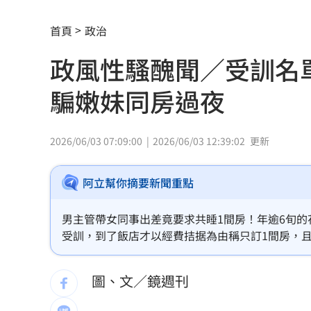
55歲女領隊攀八大秀失聯2天 家屬急尋
首頁
政治
鍾年晃怒批蔣萬安：你這四年是「偷來
政風性騷醜聞／受訓名
美對多晶矽加徵關稅 政院：評估影響
騙嫩妹同房過夜
律師詐1.1億偷渡4天才發現 狡詐手法
不是群聯！ 記憶體它靠這技術目標價
2026/06/03 07:09:00
2026/06/03 12:39:02
更新
鄭怡靜輸宿敵王藝迪 橫濱冠軍戰止步1
阿立幫你摘要新聞重點
家具行名片夾5百放機車 老闆：不是我放
男主管帶女同事出差竟要求共睡1間房！年逾6旬
衣服吸汗臭爆！內行揭密：夏天別穿2材
受訓，到了飯店才以經費拮据為由稱只訂1間房，
奪門逃走，並提出性騷、猥褻及妨害自由等罪告訴
睡得久等於睡得好？醫揭真相：錯誤迷
名單中，根本是被騙來台北開房間，不但火速擋下
圖、文／鏡週刊
男星兩度罹白血病 淚喊：老天要我放