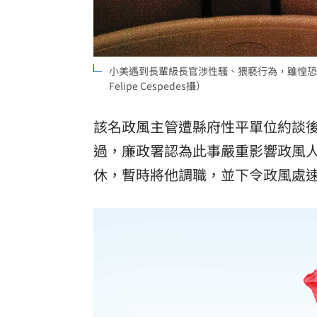
小美遇到長輩級長官涉性騷、猥褻行為，雖惶恐害
Felipe Cespedes攝）
該名政風主管遭縣府性平單位約談
過，廉政署認為此事嚴重影響政風
休，暫時將他調職，並下令政風處