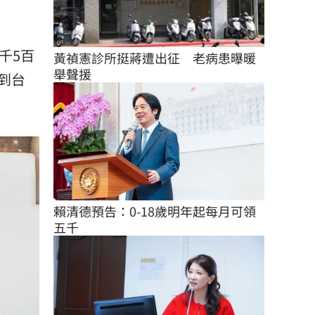
千5百
黃禎憲診所挺蔣遭出征　老病患曝暖
舉聲援
到台
賴清德預告：0-18歲明年起每月可領
五千