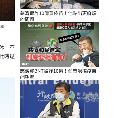
慈濟遭詐10億買疫苗！他點出更麻煩
的問題
圖庫，
休，不
此時退
慈濟買BNT被詐10億！藍昔嗆擋疫苗
網朝聖