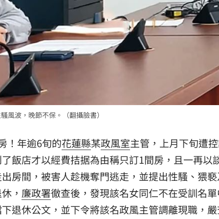
15
性騷風波，晚節不保。（翻攝臉書）
房！年逾6旬的
花蓮縣
某
政風室
主管，上月下旬遭控
到了飯店才以經費拮据為由稱只訂1間房，且一再以
走出房間，被害人趁機奪門逃走，並提出性騷、猥褻
退休，
廉政署
徹查後，發現該名女同仁不在受訓名單
擋下退休公文，並下令將該名政風主管調離現職，嚴