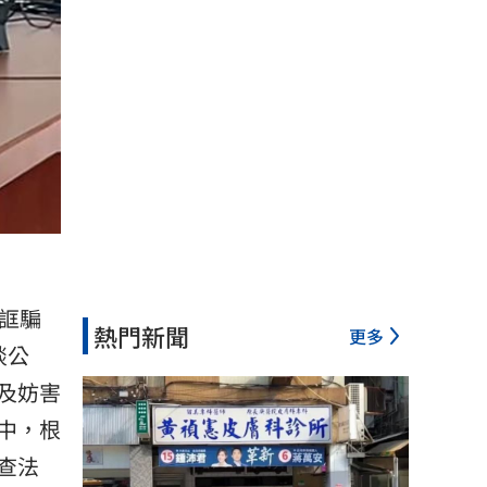
誆騙
熱門新聞
更多
談公
及妨害
中，根
查法