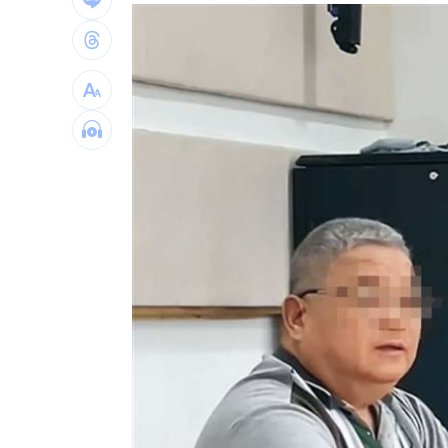
搶攻美方大單！柯志恩率高雄業者對接
男星突破極限 秀服遭丟披粉紅垃圾袋
楊紫瓊喜迎64歲生日 再奪影壇重量級
台灣彩券開獎直播中
20:31
LIVE三立+24小時直播
15:27
三立iNEWS新聞台線上直播
18:00
台彩父親節推新刮刮樂千萬頭獎超「爸
商場戰國來臨 台中「頂奢大道」逐漸
「拍片人的多重宇宙」職涯論壇9/12登
8國球員齊聚高雄 Formosa 7s掀足球