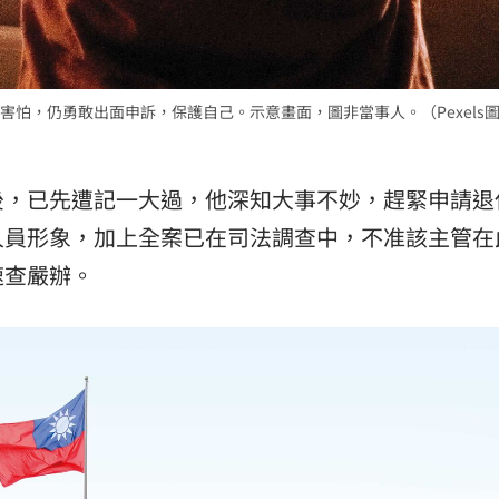
怕，仍勇敢出面申訴，保護自己。示意畫面，圖非當事人。（Pexels
後，已先遭記一大過，他深知大事不妙，趕緊申請退
人員形象，加上全案已在司法調查中，不准該主管在
速查嚴辦。