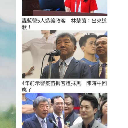
轟藍營5人造謠政客　林楚茵：出來道
歉！
4年前示警疫苗掮客遭抹黑　陳時中回
應了