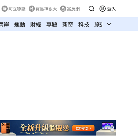
阿立導讀
寶島神很大
富房網
登入
兩岸
運動
財經
專題
新奇
科技
旅遊
汽車
寵物