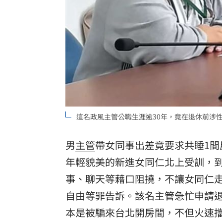
理想混蛋號召粉絲跨海追星吃美食！
18:
這名政風主管公職生涯逾30年，竟在退休前涉
男
主管
帶女同事出差竟要求共睡1間
年輕貌美的新進女同仁北上受訓，
事、聊天等藉口阻撓，不讓女同仁
自由等罪告訴。該名主管急忙申請
本是被騙來台北開房間，不但火速