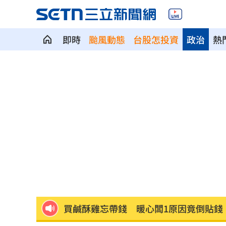
即時
颱風動態
台股怎投資
政治
熱
IU生日驚喜曝光 邊佑錫爆親訂紫色蛋
不斷更新／8日國籍航空班機異動一次看
桃猿牛棚壞消息 陳柏豪動刀確定本季
用路人注意！颱風逼近 公路局列8警戒路
桃猿連續2場二軍僅3投手 曾豪駒解釋
買鹹酥雞忘帶錢 暖心闆1原因竟倒貼錢
外資狂賣407億！這檔連23買再掃2.2萬