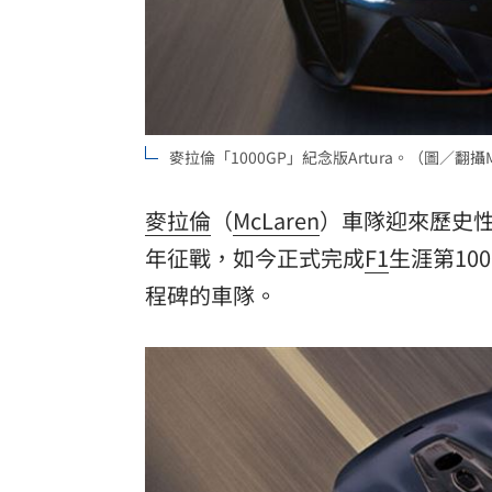
「拍片人的多重宇宙」職涯論壇9/12登
8國球員齊聚高雄 Formosa 7s掀足球
理想混蛋號召粉絲跨海追星吃美食！
18:
麥拉倫「1000GP」紀念版Artura。（圖／翻攝M
麥拉倫
（
McLaren
）車隊迎來歷史性
年征戰，如今正式完成
F1
生涯第1
程碑的車隊。