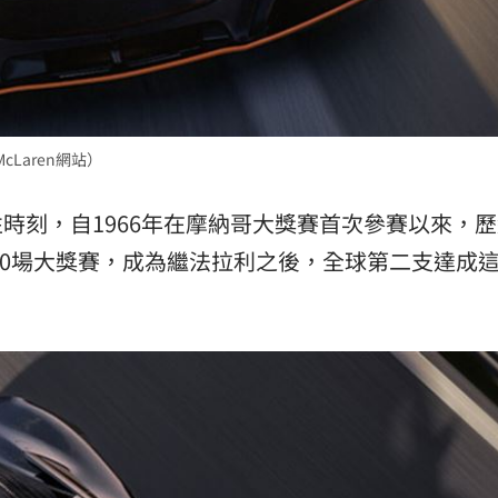
場！
10:30
熱潮
10:00
15
cLaren網站）
時刻，自1966年在摩納哥大獎賽首次參賽以來，歷
000場大獎賽，成為繼法拉利之後，全球第二支達成