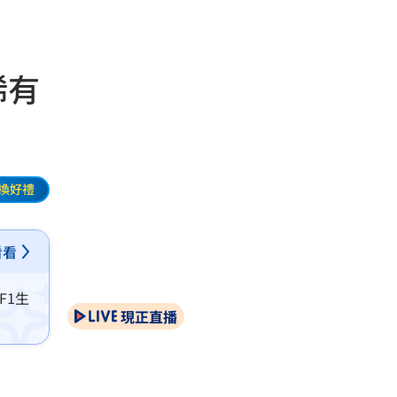
稀有
換好禮
看看
F1生
現正直播