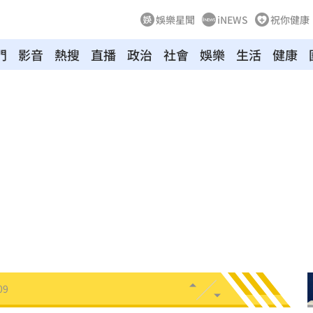
娛樂星聞
iNEWS
祝你健康
門
影音
熱搜
直播
政治
社會
娛樂
生活
健康
民調
21:11
AA
21:11
領跑
21:10
09
05