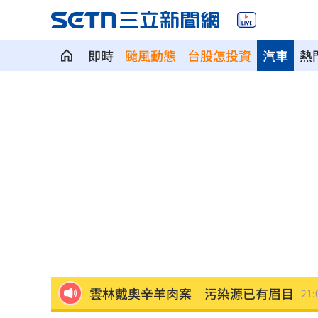
即時
颱風動態
台股怎投資
汽車
熱
AI模擬民意精準度驚人！TPOC發表矽基
台灣青少年公開賽 施友翔奪冠赴美闖NC
艾菩樂7局失1分鎖龍 桃猿下半季持續
雲林戴奧辛羊肉案 污染源已有眉目
21:
兆基債務風暴！林佑任移送北檢複訊
21: