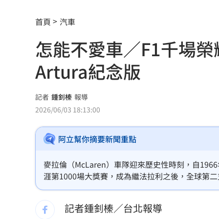
運發中心官網與品牌識別標誌 重磅啟
首頁
汽車
揭家族故事 沈伯洋：我阿嬤是越南新
怎能不愛車／F1千場
熟齡經濟藍海！中信金佈局「3大」策略
Artura紀念版
出國注意！桃機「這時」調整航班恐有
獨／文博會爆爭議 假買家真代購引怒
記者
鍾釗榛
報導
2026/06/03 18:13:00
快訊／大樂透8/7中獎號碼出爐！
20:48
阿立幫你摘要新聞重點
老翁「拐杖」殘殺85歲妻 行兇原因惹
街頭制敵到公部門！陳勇正推防身教育
麥拉倫（McLaren）車隊迎來歷史性時刻，自19
涯第1000場大獎賽，成為繼法拉利之後，全球第
富邦人壽攜悍將 升級新莊球場無障礙
記者鍾釗榛／台北報導
獨／曾被笑阿醜 她兼父職做2工養大女