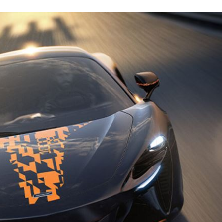
小三
20:37
線
20:35
日幣
20:33
藍圖
20:32
:27
成形
12:00
」氣
12:00