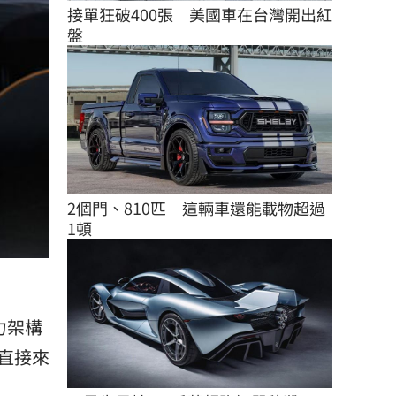
接單狂破400張　美國車在台灣開出紅
盤
2個門、810匹　這輛車還能載物超過
1頓
力架構
直接來