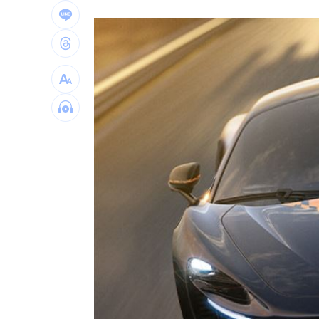
百億千金爆婚變 富少尪遭目擊當街吻
幫忙照顧好銀髮族錢包！台新「3大」防
獨／訂日本餐廳爽約 他遭簡訊討一萬
陳鏞基退休誰接班？餅總早替獅隊規劃
外資大賣407億！「這2檔」成提款機
20
台灣彩券開獎直播中
20:31
LIVE三立+24小時直播
15:27
三立iNEWS新聞台線上直播
18:00
商場戰國來臨 台中「頂奢大道」逐漸
台彩父親節推新刮刮樂千萬頭獎超「爸