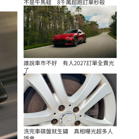
不是牛馬蛙　8千萬超跑訂單秒殺
誰說車市不好　有人2027訂單全賣光
了
洗完車碟盤就生鏽　真相曝光超多人
誤會