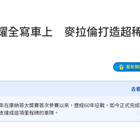
用
21:02
住民
21:01
榮耀全寫車上 麥拉倫打造超
20:54
延誤
20:54
火
20:50
看新聞
去
鼻酸
20:45
20:41
66年在摩納哥大獎賽首次參賽以來，歷經60年征戰，如今正式完成
二支達成這項里程碑的車隊。
設施
20:40
兒
20:40