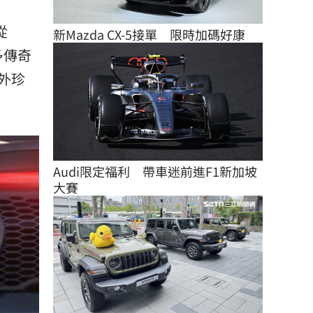
從
新Mazda CX-5接單　限時加碼好康
眾多傳奇
外珍
Audi限定福利　帶車迷前進F1新加坡
大賽