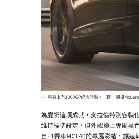
車身上有1000GP紀念塗裝。（圖／翻攝McLar
為慶祝這項成就，麥拉倫特別客製化部門
維持標準設定，但外觀換上專屬黑
自F1
賽車
MCL40的專屬彩繪，讓這