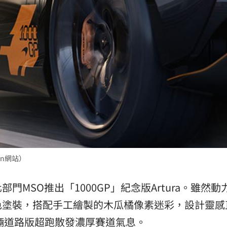
en網站）
MSO推出「1000GP」紀念版Artura。雖然動
色塗裝，搭配手工繪製的木瓜橘像素迷彩，設計靈感
輛道路版
超跑
散發濃厚賽道氣息。