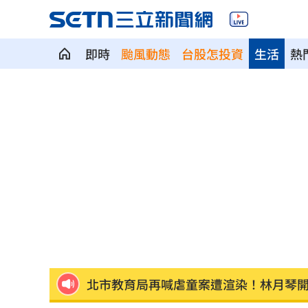
即時
颱風動態
台股怎投資
生活
熱
3歲米格魯偷吃軟糖 被催吐後好有戲
23
獨／北勢棒球隊穿破鞋拚冠軍 台僑看
南港Lalaport鷹架坍塌！3櫃位暫停營業
疊單計薪遭控違法 UberEats都說了
23
北市教育局再喊虐童案遭渲染！林月琴
白海豚「一路搖擺」！週末各地風雨時