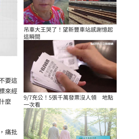
吊車大王哭了！望新豐車站感謝憶起
這瞬間
不要這
標來經
9/7充公！5張千萬發票沒人領　地點
什麼
一次看
，痛批