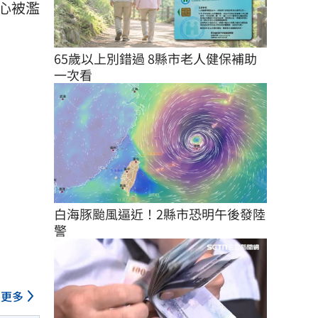
心被濫
65歲以上別錯過 8縣市老人健保補助
一次看
白海豚颱風逼近！2縣市恐明午後發陸
警
更多