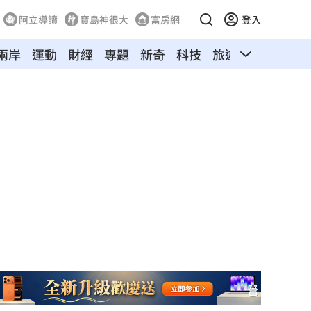
阿立導讀
寶島神很大
富房網
登入
兩岸
運動
財經
專題
新奇
科技
旅遊
汽車
寵物