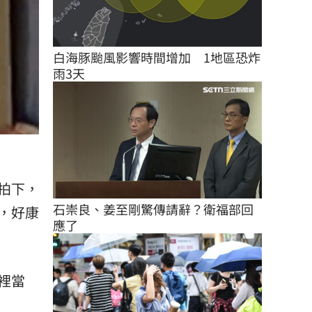
白海豚颱風影響時間增加　1地區恐炸
雨3天
拍下，
石崇良、姜至剛驚傳請辭？衛福部回
，好康
應了
裡當