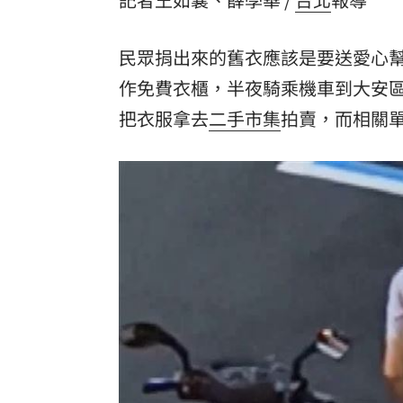
8國球員齊聚高雄 Formosa 7s掀足球
民眾捐出來的舊衣應該是要送愛心
理想混蛋號召粉絲跨海追星吃美食！
18:
作免費衣櫃，半夜騎乘機車到大安
把衣服拿去
二手市集
拍賣，而相關