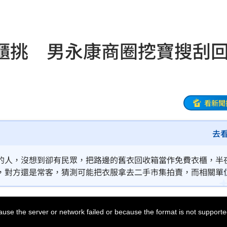
23:26
懸賞
23:21
櫃挑 男永康商圈挖寶搜刮
迎煞
23:21
錄
23:18
首勝
23:15
看新聞
23:07
去
23:07
的人，沒想到卻有民眾，把路邊的舊衣回收箱當作免費衣櫃，半
禁見
23:05
，對方還是常客，猜測可能把衣服拿去二手市集拍賣，而相關單
年
22:55
use the server or network failed or because the format is not supporte
成形
22:54