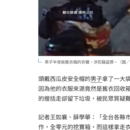
男子半夜偷舊衣箱的衣櫃，涉犯竊盜罪。（圖／
頭戴西瓜皮安全帽的
男子
拿了一大
因為他的衣服來源竟然是舊衣回收
的搜括走卻留下垃圾，被民眾質疑
記者王如襄、薛學華：「全台各縣
作，全零元的挖寶箱，而這樣拿走