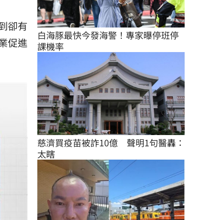
到卻有
白海豚最快今發海警！專家曝停班停
業促進
課機率
慈濟買疫苗被詐10億　聲明1句醫轟：
太瞎