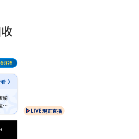
回收
換好禮
看看
夜騎
位回
現正直播
d.