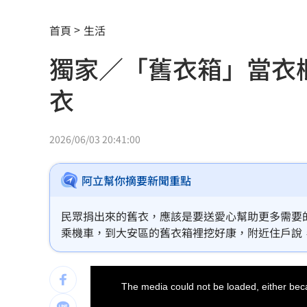
兆基前董座聲押禁見 林佑任200萬交保
首頁
生活
橘貓「阿咪」離家百天 主人祭20萬元
獨家／「舊衣箱」當衣
跨縣市「送肉粽」碰音樂節！遊客正面
衣
挺蘇巧慧！回顧蔡英文新北寫下1驚人紀
勝騎士7局失2分好投 兄弟本季澄清湖
2026/06/03 20:41:00
大盤回神誰最猛？18檔台股ETF失土收復
阿立幫你摘要新聞重點
自癒能力超群？柯P才拄拐杖 隔天能跳
民眾捐出來的舊衣，應該是要送愛心幫助更多需要
兆基債務風暴！李建成遭當庭逮補聲押
乘機車，到大安區的舊衣箱裡挖好康，附近住戶說
應，這類問題很常發生，其實有涉犯竊盜罪。
父逝世也不敢回家！男殺友後躲深山21
This
is
a
The media could not be loaded, either beca
蔡英文重磅出手！民進黨「第二戰場」
modal
window.