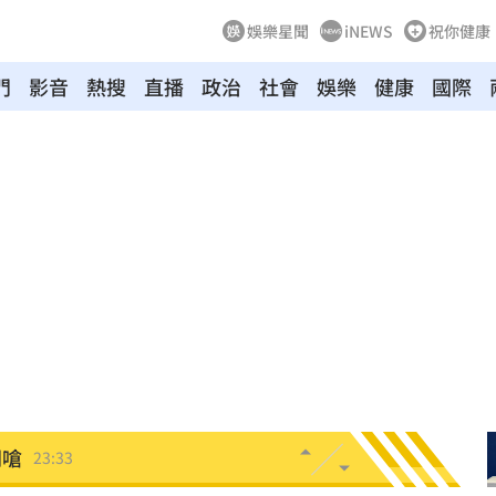
娛樂星聞
iNEWS
祝你健康
門
影音
熱搜
直播
政治
社會
娛樂
健康
國際
:48
哭了
23:36
23:34
:33
開嗆
23:33
程曝
23:26