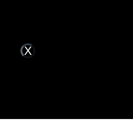
22:52
放棄
22:50
營層
22:48
快
22:48
Video
Player
is
loading.
成形
12:00
」氣
12:00
場！
10:30