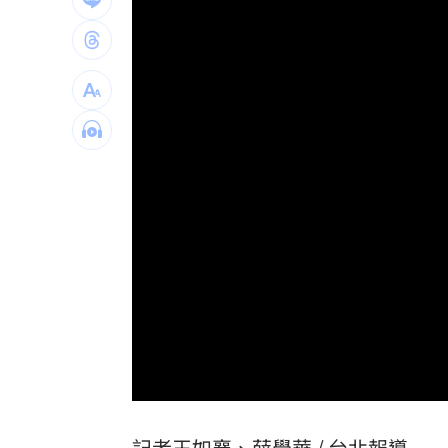
吹冷氣30小時出事！女子全身抽搐送醫
政府生活補助5000元連3天發 逾期視同
宏碁發現兆基管理缺失 辭董座撤出經
剩4個月要跨年 網嘆：人越大時間過越
台灣彩券開獎直播中
20:31
LIVE三立+24小時直播
15:27
三立iNEWS新聞台線上直播
18:00
商場戰國來臨 台中「頂奢大道」逐漸
台彩父親節推新刮刮樂千萬頭獎超「爸
「拍片人的多重宇宙」職涯論壇9/12登
記者王如襄、薛學華 /
台北
報導