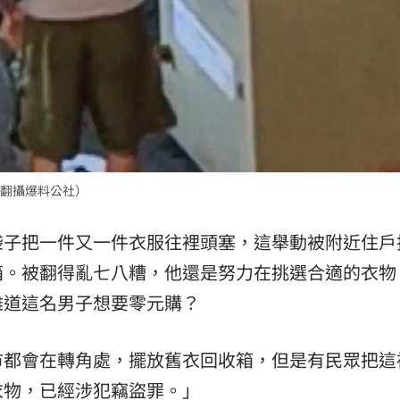
翻攝爆料公社）
袋子把一件又一件衣服往裡頭塞，這舉動被附近住戶
箱。被翻得亂七八糟，他還是努力在挑選合適的衣物
難道這名男子想要零元購？
市都會在轉角處，擺放舊衣回收箱，但是有民眾把這
衣物，已經涉犯竊盜罪。」