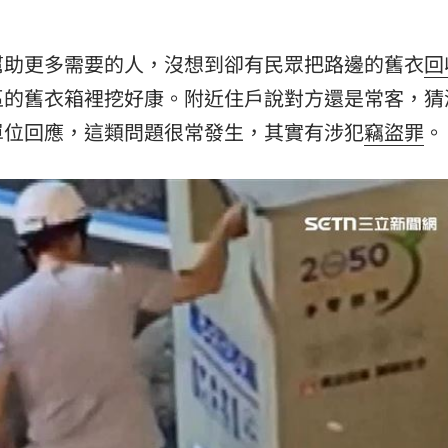
熱潮
10:00
幫助更多需要的人，沒想到卻有民眾把路邊的舊衣
回
15
區的舊衣箱裡挖好康。附近住戶說對方還是常客，猜
單位回應，這類問題很常發生，其實有涉犯
竊盜罪
。