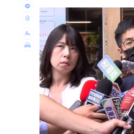
一軍不是來跑龍套 餅總對新人不手下
靠2根鐵軌橫掃AI鏈 川湖財報衝上萬金
孫易磊登板2局2K無失分！ 飆156公里
直擊／NEWBEAT高雄首秀 震胸舞全場
台灣彩券開獎直播中
20:31
LIVE三立+24小時直播
15:27
三立iNEWS新聞台線上直播
18:00
台彩父親節推新刮刮樂千萬頭獎超「爸
商場戰國來臨 台中「頂奢大道」逐漸
「拍片人的多重宇宙」職涯論壇9/12登