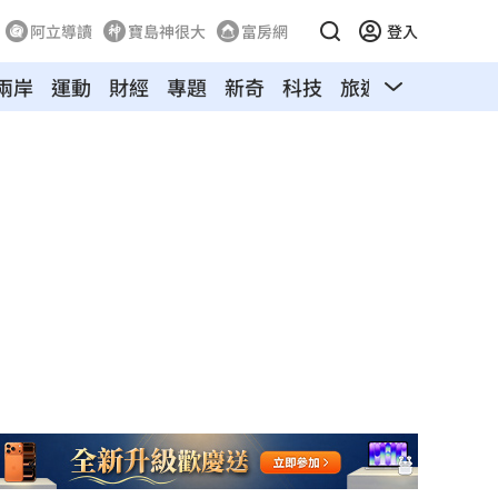
阿立導讀
寶島神很大
富房網
登入
兩岸
運動
財經
專題
新奇
科技
旅遊
汽車
寵物