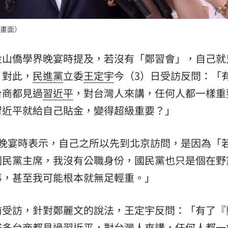
熱潮
10:00
畫面）
15
金山僑學界晚宴時提及，若沒有「鄭習會」，自己就
。對此，
民進黨
立委
王定宇
今（3）日受訪反問：「
台商都見過
習近平
，對台灣人來講，任何人都一樣重
習近平就給自己貼金，變得超級重要？」
界晚宴時表示，自己之所以先到北京訪問，是因為「
國民黨主席，我沒有公職身份，國民黨也只是個在野
事，甚至我可能根本就無足輕重。」
前受訪，針對鄭麗文的說法，王定宇反問：「有了『
好多台商都見過習近平，對台灣人來講，任何人都一