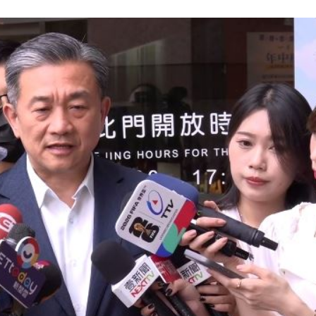
留情
19:03
股
19:03
火球
18:57
嗨翻
18:53
」氣
12:00
成形
12:00
場！
10:30