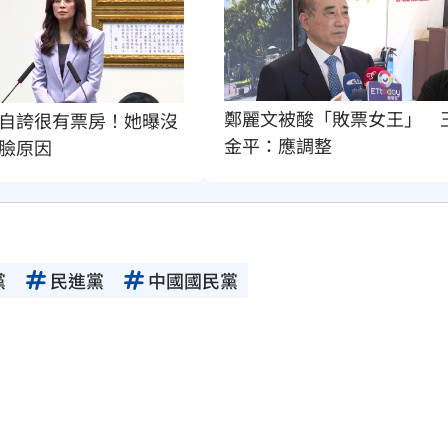
鄭麗文被酸「敗票女王」　
自誇很有票房！她曝沒
金平：應調整
臉原因
黨
民進黨
中國國民黨