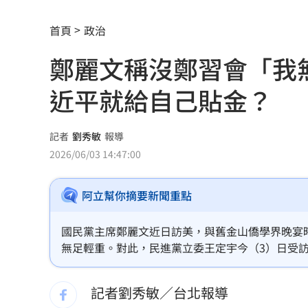
公推孫散步遭撞亡 女慟:沒有爸爸的父親
首頁
政治
台南大貨車、自小客事故 1名駕駛死亡
鄭麗文稱沒鄭習會「我
崔立于高雄開唱 台下讓他氣噗噗：隨
近平就給自己貼金？
兄弟打線突破後勁 黃韋盛3打點率隊2
龍藏經7折仍要131.6萬 他原價現金秒
記者
劉秀敏
報導
2026/06/03 14:47:00
99歲婆婆「月花35萬」！66歲媳無法退
阿立幫你摘要新聞重點
外野僅是短暫快樂 餅總曝張皓崴終極
想靠正二翻本？ 達人教戰槓反ETF心法
國民黨主席鄭麗文近日訪美，與舊金山僑學界晚宴
無足輕重。對此，民進黨立委王定宇今（3）日受
男同事追求不成跟騷偷拍 女師控校方
對台灣人來講，任何人都一樣重要，每個人只是職
記者劉秀敏／台北報導
演習硬上路還無照！鳳山女慘收10萬單