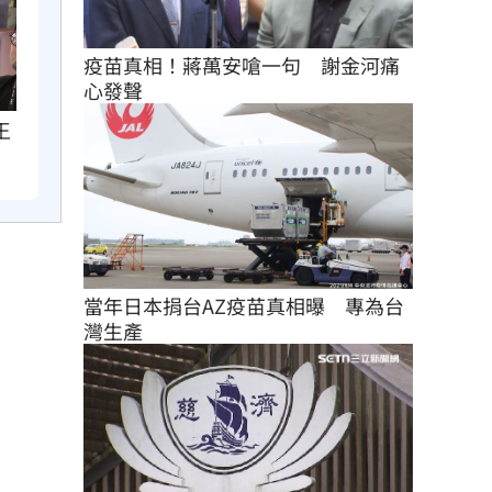
疫苗真相！蔣萬安嗆一句　謝金河痛
心發聲
王
當年日本捐台AZ疫苗真相曝　專為台
灣生產