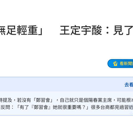
節
19:42
19:38
無足輕重」 王定宇酸：見
便啦
19:32
連勝
19:32
結帳
19:29
看新聞
休
19:20
去
目標
19:18
19:12
時提及，若沒有「鄭習會」，自己就只是個陽春黨主席，可能根
訪反問：「有了『鄭習會』她就很重要嗎？」很多台商都見過習
霸凌
19:08
務不同，「怎麼會見了習近平就給自己貼金，變得超級重要？」
19:03