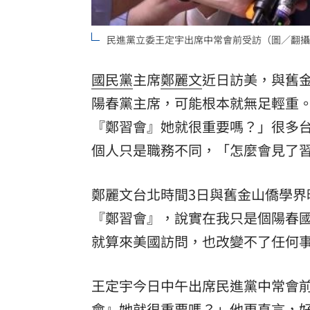
8國球員齊聚高雄 Formosa 7s掀足球
民進黨立委王定宇出席中常會前受訪（圖／翻攝
理想混蛋號召粉絲跨海追星吃美食！
18:
國民黨
主席
鄭麗文
近日訪美，與舊
陽春黨主席，可能根本就無足輕重
『鄭習會』她就很重要嗎？」很多
個人只是職務不同，「怎麼會見了
鄭麗文台北時間3日與舊金山僑學
『鄭習會』，說實在我只是個陽春
就算來美國訪問，也改變不了任何
王定宇今日中午出席民進黨中常會
會』她就很重要嗎？」他更直言，