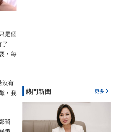
只是個
有了
要，每
若沒有
熱門新聞
更多
黨，我
鄭習
樣重