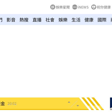
娛樂星聞
iNEWS
祝你健康
門
影音
熱搜
直播
社會
娛樂
生活
健康
國際
20:25
困境
20:20
療
20:11
聲」
20:06
誰？
20:05
贖金
20:02