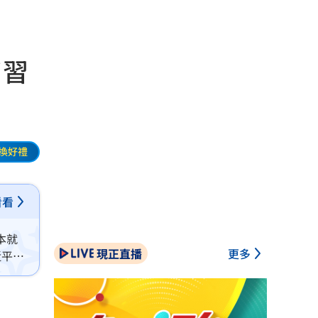
了習
換好禮
看看
本就
現正直播
更多
近平，