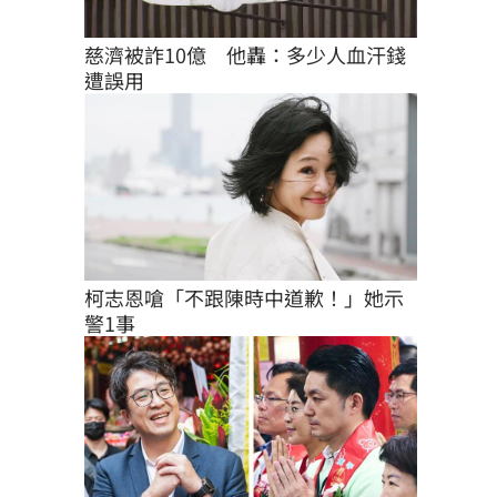
慈濟被詐10億　他轟：多少人血汗錢
遭誤用
柯志恩嗆「不跟陳時中道歉！」她示
警1事