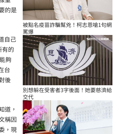
要的是
被點名疫苗詐騙幫兇！柯志恩嗆1句網
罵爆
道自己
所有的
能夠
在台
對後
別想躲在受害者3字後面！她要慈濟給
交代
知道，
文稱因
委，現