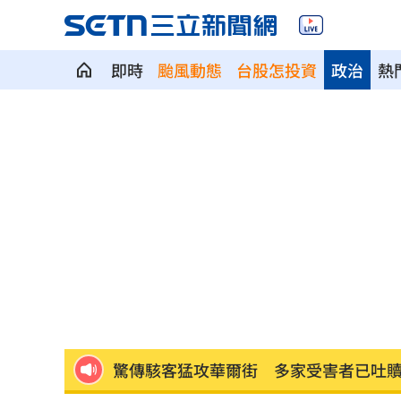
即時
颱風動態
台股怎投資
政治
熱
颱風假宣布了！明天「1縣市停班停課」
泰國少年槍案 揭家庭、校園槍枝管理
獨／早療課彈7歲童額頭 家長控不當治
AKIRA開唱藏彩蛋！兒子首度驚喜獻「
台灣囡仔來了 馬蒔權開唱嗨喊：我是
驚傳駭客猛攻華爾街 多家受害者已吐