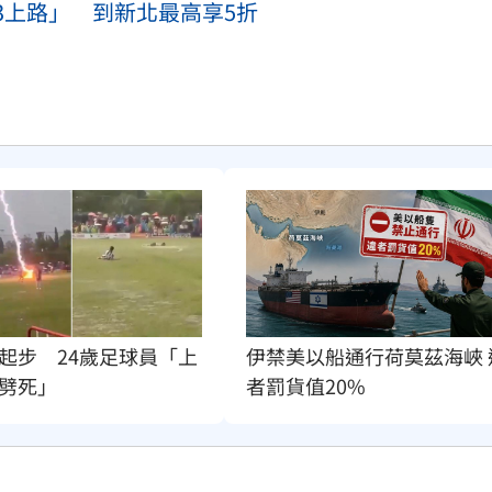
3上路」 到新北最高享5折
起步　24歲足球員「上
伊禁美以船通行荷莫茲海峽 
劈死」
者罰貨值20%