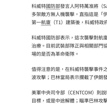
科威特
國防部
發言人阿特萬准將（Saud
多架敵方無人機襲擊，直指這是「
第一
航廈
（T1）建築後，科威特政
科威特國防部表示，這次襲擊對航
治療。目前武裝部隊正與相關部門
場的是否為革命衛隊。
值得注意的是，在科威特襲擊事件
波攻擊；巴林當局表示攔截了伊朗發
美軍中央司令部（CENTCOM）
目標，或是中途解體；瞄準巴林攻