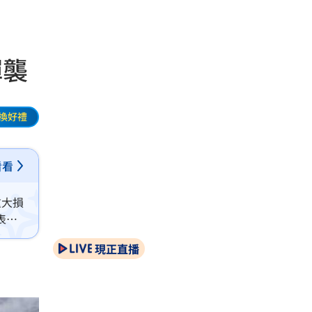
彈襲
換好禮
看看
重大損
表
現正直播