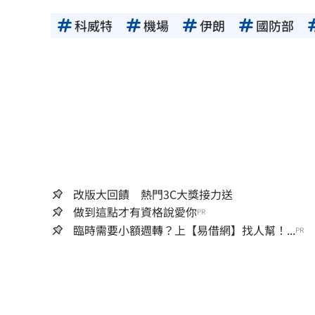
科威特
機場
伊朗
國防部
改版大回饋 熱門3C大獎接力送
做到這點才有資格說愛你
PR
臨時需要小額週轉？上【易借網】找人幫！...
PR