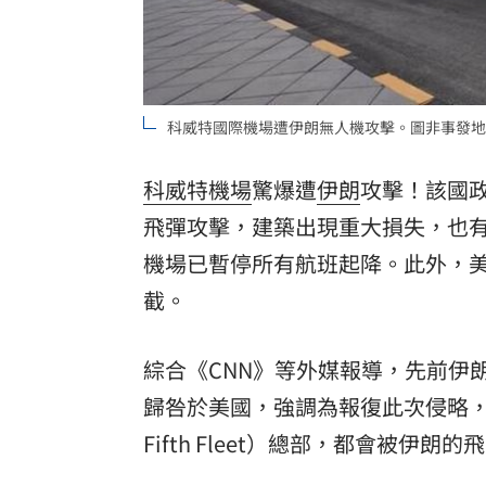
8國球員齊聚高雄 Formosa 7s掀足球
理想混蛋號召粉絲跨海追星吃美食！
18:
科威特國際機場遭伊朗無人機攻擊。圖非事發地
科威特
機場
驚爆遭
伊朗
攻擊！該國
飛彈
攻擊，建築出現重大損失，也
機場已暫停所有航班起降。此外，
截。
綜合《CNN》等外媒報導，先前伊朗革命衛
歸咎於美國，強調為報復此次侵略，
Fifth Fleet）總部，都會被伊