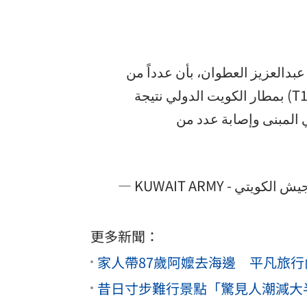
بدالعزيز العطوان، بأن عدداً من
الطائرات المسيّرة المعادية استهدفت اليوم مبنى الركاب (T1) بمطار الكويت الدولي نتيجة
ي المبنى وإصابة عدد من
更多新聞：
家人帶87歲阿嬤去海邊 平凡旅
昔日寸步難行景點「驚見人潮減大