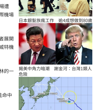
機場遭
際機場
日本銀髮族瘋工作　逾4成想做到80歲
者展開
威特機
揭美中角力暗潮　謝金河：台灣1類人
林的一
危險
能命中