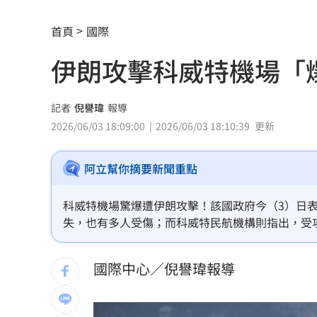
獨／田路路突改口找楊光友 許常德爆
首頁
國際
亨特認特權 哽咽談父拜登癌症轉移到
伊朗攻擊科威特機場「
白海豚發威！宜蘭強風磁磚砸、樹倒
22:
白海豚外圍雨帶特別紮實 鄭明典：別
記者
倪譽瑋
報導
2026/06/03 18:09:00
2026/06/03 18:10:39
更新
有片／貴州通天河「爆乳正妹伴漂」價
阿立幫你摘要新聞重點
慈濟買BNT遭詐 網朝聖郭董大小姐貼
宜蘭強風「店家玻璃門被吹爆」員工嚇
科威特機場驚爆遭伊朗攻擊！該國政府今（3）日
失，也有多人受傷；而科威特民航機構則指出，受
配合漢光！管碧玲視導平戰轉換與出港
示，伊朗朝巴林發射飛彈攻擊，但有成功攔截。
國際中心／倪譽瑋報導
向姜厚任道歉 田路路：我要找的是楊
男傳訊醫院粉專「殺死掛號小姐」辯忘