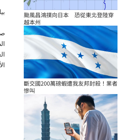
بي)
颱風昌鴻撲向日本　恐從東北登陸穿
越本州
صر
ال
ا…
斷交國200萬磅蝦遭我友邦封殺！業者
慘叫