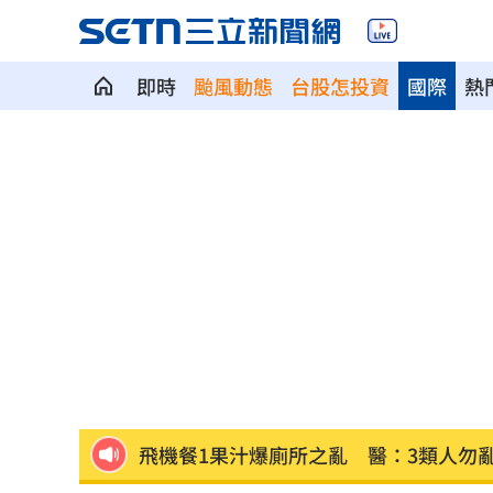
即時
颱風動態
台股怎投資
國際
熱
ETF存到2千萬退休！他因1封信重回職場
社宅包租爆糾紛 房客控業者硬闖屋內
馬斯克蓋地球最大晶圓廠 專家揭3大隱
泰國校園槍擊案增至9死 12歲女童不治
蔣市政一團糟？活動背板誤植HappiMes
飛機餐1果汁爆廁所之亂 醫：3類人勿