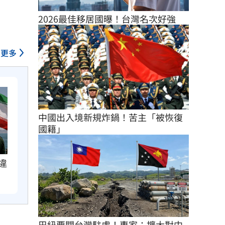
2026最佳移居國曝！台灣名次好強
更多
中國出入境新規炸鍋！苦主「被恢復
國籍」
違
巴紐要關台灣駐處！專家：擴大對中