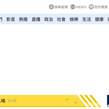
娛樂星聞
iNEWS
祝你健康
門
影音
熱搜
直播
政治
社會
娛樂
生活
健康
23:21
趕人
23:16
憂
23:09
23:07
s
22:59
亂喝
22:48