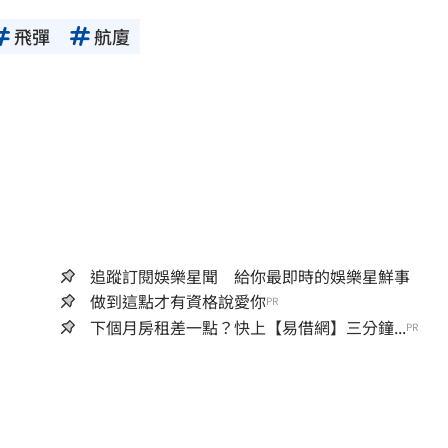
飛彈
航廈
追蹤訂閱娛樂星聞 給你最即時的娛樂星鮮事
做到這點才有資格說愛你
PR
下個月房租差一點？快上【易借網】三分鐘...
PR