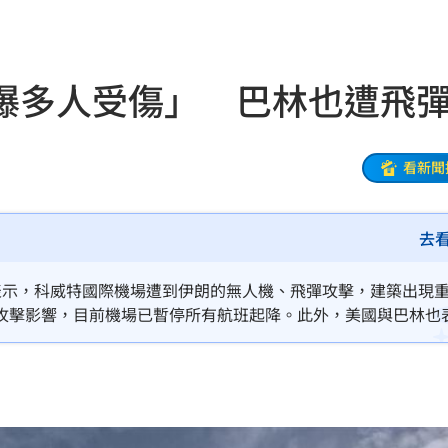
內幕
22:48
骨頭
22:38
爆多人受傷」 巴林也遭飛
31
出門
22:29
看新聞
碼曝
22:21
去
文
22:16
抱頭
22:16
表示，科威特國際機場遭到伊朗的無人機、飛彈攻擊，建築出現
攻擊影響，目前機場已暫停所有航班起降。此外，美國與巴林也
課目
22:15
光友
22:13
吃藥
22:11