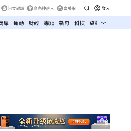
阿立導讀
寶島神很大
富房網
登入
兩岸
運動
財經
專題
新奇
科技
旅遊
汽車
寵物