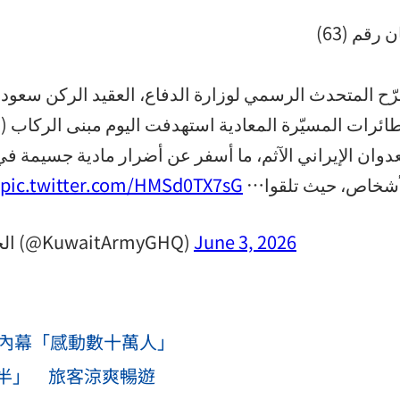
ان رقم (63
ّح المتحدث الرسمي لوزارة الدفاع، العقيد الركن سعود ع
عدوان الإيراني الآثم، ما أسفر عن أضرار مادية جسيمة ف
pic.twitter.com/HMSd0TX7sG
لأشخاص، حيث تلقوا
— KUWAIT ARMY - الجيش الكويتي (@KuwaitArmyGHQ)
June 3, 2026
行內幕「感動數十萬人」
半」 旅客涼爽暢遊