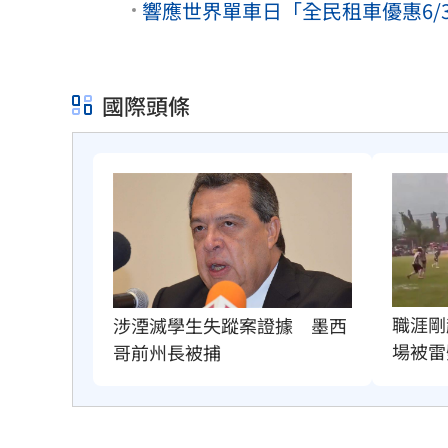
響應世界單車日「全民租車優惠6/
國際頭條
職涯剛
涉湮滅學生失蹤案證據　墨西
場被雷
哥前州長被捕