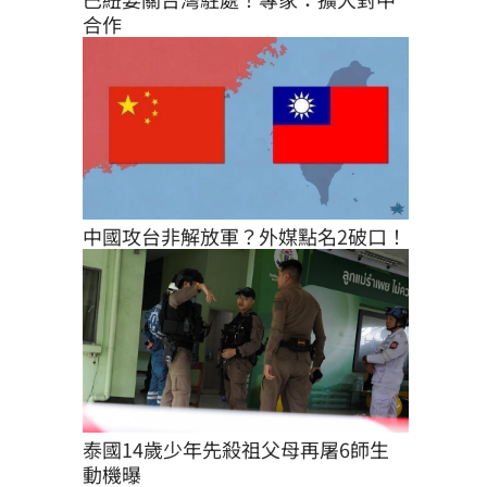
合作
中國攻台非解放軍？外媒點名2破口！
泰國14歲少年先殺祖父母再屠6師生 
動機曝