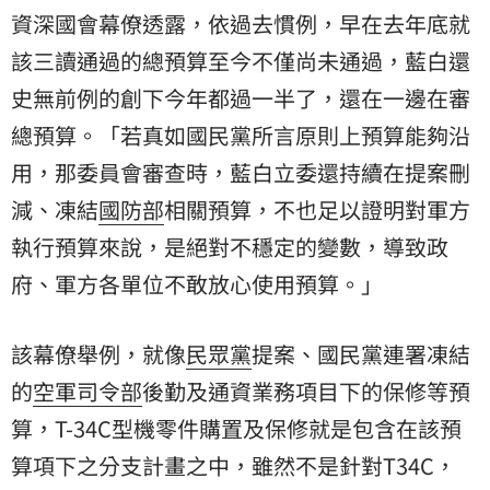
資深國會幕僚透露，依過去慣例，早在去年底就
該三讀通過的總預算至今不僅尚未通過，藍白還
史無前例的創下今年都過一半了，還在一邊在審
總預算。「若真如國民黨所言原則上預算能夠沿
用，那委員會審查時，藍白立委還持續在提案刪
減、凍結
國防部
相關預算，不也足以證明對軍方
執行預算來說，是絕對不穩定的變數，導致政
府、軍方各單位不敢放心使用預算。」
該幕僚舉例，就像
民眾黨
提案、國民黨連署凍結
的
空軍司令部
後勤及通資業務項目下的保修等預
算，T-34C型機零件購置及保修就是包含在該預
算項下之分支計畫之中，雖然不是針對T34C，