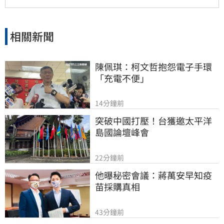
相關新聞
陳佩琪：柯文哲抱怨電子手環
「充電不便」
14分鐘前
突破中國打壓！台獲邀太平洋
島國論壇峰會
22分鐘前
他曝秘密會議：蔣萬安早知疫
苗採購真相
43分鐘前