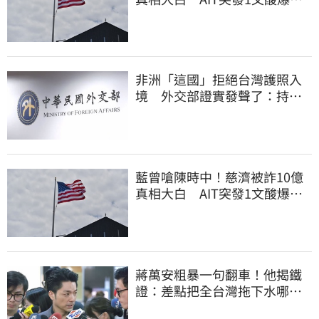
他笑：真的很會
非洲「這國」拒絕台灣護照入
境 外交部證實發聲了：持續
交涉聯繫
藍曾嗆陳時中！慈濟被詐10億
真相大白 AIT突發1文酸爆…
他笑：真的很會
蔣萬安粗暴一句翻車！他揭鐵
證：差點把全台灣拖下水哪時
道歉