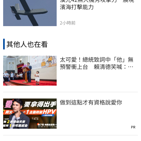
濱海打擊能力
2小時前
其他人也在看
太可愛！總統致詞中「他」無
預警衝上台 賴清德笑喊：卸
任再交棒給你
做到這點才有資格說愛你
PR