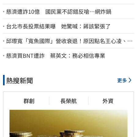
慈濟遭詐10億 國民黨不認錯反嗆⋯網炸鍋
台北市長投票結果曝 她驚喊：蔣該緊張了
邱瓈寬「寬魚國際」營收衰退！原因點名王心凌、楊
丞琳網笑翻：太誠實
慈濟買BNT遭詐 蔡英文：務必相信專業
熱搜新聞
更多
群創
長榮航
外資