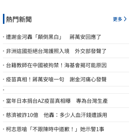
熱門新聞
更多
遭謝金河轟「顛倒黑白」 蔣萬安回應了
非洲這國拒絕台灣護照入境 外交部發聲了
台籍教師在中國被拘禁！海基會揭可能原因
疫苗真相！蔣萬安嗆一句 謝金河痛心發聲
當年日本捐台AZ疫苗真相曝 專為台灣生產
慈濟被詐10億 他轟：多少人血汗錢遭誤用
柯志恩嗆「不跟陳時中道歉！」她示警1事