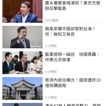
農水署餐會喊凍蒜？黃世杰競
辦反擊藍委
53分鐘前
颱風來襲中國卻管制台海！
他：無知又無良
1小時前
藍重提統一論述　徐國勇轟：
呼應北京敘事
1小時前
慈濟內部信曝光！還原遭詐10
億採購過程
1小時前
漢光42無人機秀攻擊力　展現