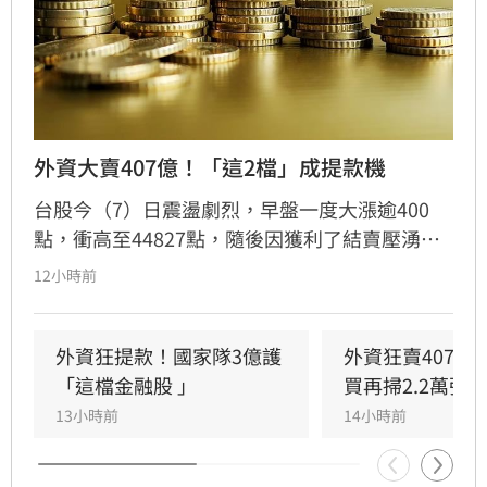
外資大賣407億！「這2檔」成提款機
台股今（7）日震盪劇烈，早盤一度大漲逾400
點，衝高至44827點，隨後因獲利了結賣壓湧
現，指數翻黑收在44225.91點，下跌170.79點，
12小時前
成交量達8207億元。三大法人合計賣超442.44億
元，其中外資終結連兩日買超，轉為賣超407.16
億元，大舉減碼群創與華邦電，長榮航則獲外資
外資狂提款！國家隊3億護
外資狂賣407億
青睞成為買超冠軍。市場多空在季線壓力區拉
「這檔金融股 」
買再掃2.2萬張
鋸，投資人需密切留意後續外資操作動向與資金
13小時前
14小時前
流向，短線獲利回吐賣壓是否持續，將成為影響
大盤後市走勢的關鍵指標。