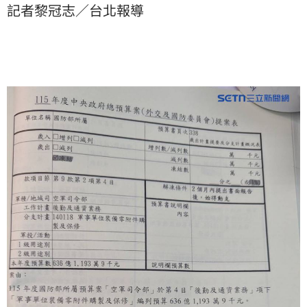
記者黎冠志／台北報導
影響。不過現在卻有資深國會幕僚透露，「藍白兩黨口
口聲聲說不影響、可沿用，事實上全是話術，影響整體
國防安全、讓國軍無法安心才是真實，簡單來說就是在
欺負國軍