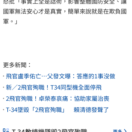
怒批「事實上全是話術，影響整體國防安全、讓
國軍無法安心才是真實，簡單來說就是在欺負國
軍。」
更多新聞：
飛官盧季佑亡…父發文曝：答應的1事沒做
新／2飛官殉職！T34同型機全面停飛
2飛官殉職！卓榮泰哀痛：協助家屬治喪
T-34墜毀「2飛官殉職」 賴清德發聲了
T-34教練機墜毀2飛官殉職
更多