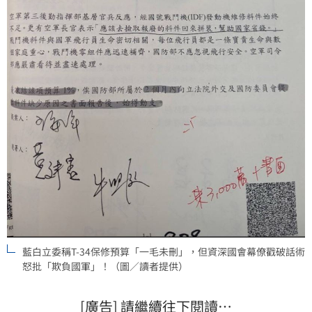
藍白立委稱T-34保修預算「一毛未刪」，但資深國會幕僚戳破話術
怒批「欺負國軍」！（圖／讀者提供）
[廣告] 請繼續往下閱讀…