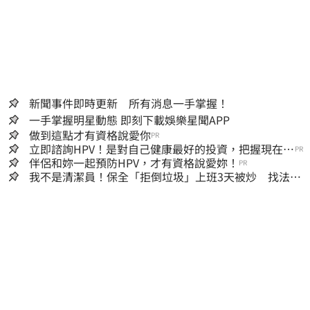
新聞事件即時更新 所有消息一手掌握！
一手掌握明星動態 即刻下載娛樂星聞APP
做到這點才有資格說愛你
PR
立即諮詢HPV！是對自己健康最好的投資，把握現在不
PR
嫌晚！
伴侶和妳一起預防HPV，才有資格說愛妳！
PR
我不是清潔員！保全「拒倒垃圾」上班3天被炒 找法院
討公道結果出爐