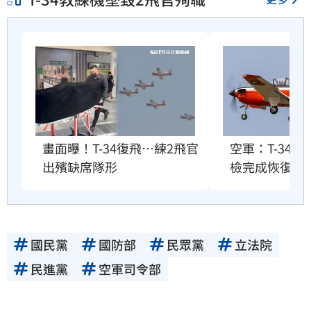
畫面曝！T-34復飛…練2飛官
空軍：T-34
出殯缺席隊形
檢完成恢復訓
國民黨
國防部
民眾黨
立法院
民進黨
空軍司令部