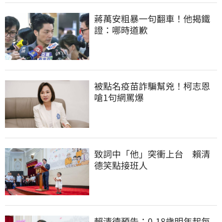
蔣萬安粗暴一句翻車！他揭鐵
證：哪時道歉
被點名疫苗詐騙幫兇！柯志恩
嗆1句網罵爆
致詞中「他」突衝上台　賴清
德笑點接班人
賴清德預告：0-18歲明年起每