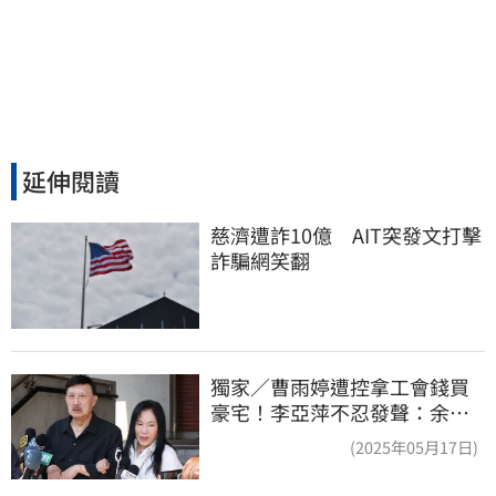
延伸閱讀
慈濟遭詐10億　AIT突發文打擊
詐騙網笑翻
獨家／曹雨婷遭控拿工會錢買
豪宅！李亞萍不忍發聲：余天
管工會都貼錢
(2025年05月17日)