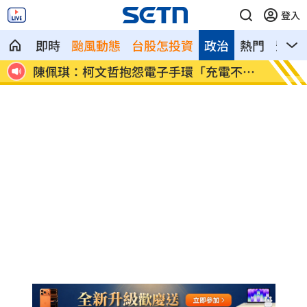
登入
即時
颱風動態
台股怎投資
政治
熱門
影音
岸安
陳佩琪：柯文哲抱怨電子手環「充電不
富邦交
便」
湯