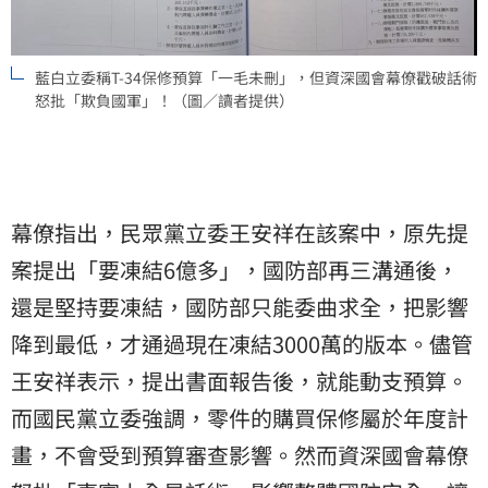
藍白立委稱T-34保修預算「一毛未刪」，但資深國會幕僚戳破話術
怒批「欺負國軍」！（圖／讀者提供）
幕僚指出，民眾黨立委王安祥在該案中，原先提
案提出「要凍結6億多」，國防部再三溝通後，
還是堅持要凍結，國防部只能委曲求全，把影響
降到最低，才通過現在凍結3000萬的版本。儘管
王安祥表示，提出書面報告後，就能動支預算。
而國民黨立委強調，零件的購買保修屬於年度計
畫，不會受到預算審查影響。然而資深國會幕僚