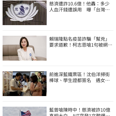
慈濟遭詐10.6億！他轟：多少
人血汗錢遭誤用 曝「台灣這
法律」過時百年
賴瑞隆點名疫苗詐騙「幫兇」
要求道歉！柯志恩嗆1句被網罵
爆
前進深藍鐵票區！沈伯洋掃街
棒球、學生證都簽名 遇女子
叫囂「吵死了」
藍曾嗆陳時中！慈濟被詐10億
真相大白 AIT突發1文酸爆…