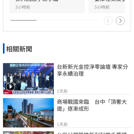
任展現力挺態度，笑稱兩人的戀情已像偵探片，
3小時前
5小時前
強調對女友背景知情且不擔憂。林宜君
相關新聞
台新新光金控淨零論壇 專家分
享永續治理
1天前
商場戰國來臨　台中「頂奢大
道」逐漸成形
1天前