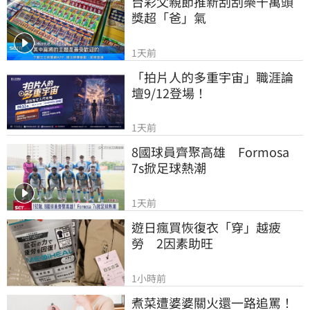
台彩父親節推新刮刮樂千萬頭
獎超「爸」氣
1天前
「拍片人的多重宇宙」職涯論
壇9/12登場！
1天前
8國球員齊聚高雄　Formosa 
7s掀足球熱潮
1天前
遊日瘋買恢復衣「穿」越疲
勞　2因素助旺
1小時前
煮菜遭婆婆關火還一路追罵！