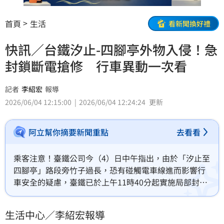
首頁
生活
看新聞換好禮
快訊／台鐵汐止-四腳亭外物入侵！急
封鎖斷電搶修 行車異動一次看
記者
李紹宏
報導
2026/06/04 12:15:00
2026/06/04 12:24:24
更新
阿立幫你摘要新聞重點
去看看
乘客注意！臺鐵公司今（4）日中午指出，由於「汐止至
四腳亭」路段旁竹子過長，恐有碰觸電車線進而影響行
車安全的疑慮，臺鐵已於上午11時40分起實施局部封鎖
斷電，進行緊急砍伐與搶修作業，四腳亭=七堵間暫以東
正線單線雙向行車、七堵=汐止間以中、西正線行車，
生活中心／李紹宏報導
上、下行列車均有延誤。