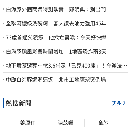
白海豚外圍雨帶特別紮實 鄭明典：別出門
全聯阿嬤級洗碗精 客人讚去油力強用45年
73歲首過父親節 他找亡妻淚：今天好快樂
白海豚颱風影響時間增加 1地區恐炸雨3天
地下墳墓遷葬…挖3.6米深「已見400座」！今辦法會
安撫祖先
中颱白海豚逐漸逼近 北市工地鷹架突倒塌
熱搜新聞
更多
姜厚任
陳苡孋
童芯