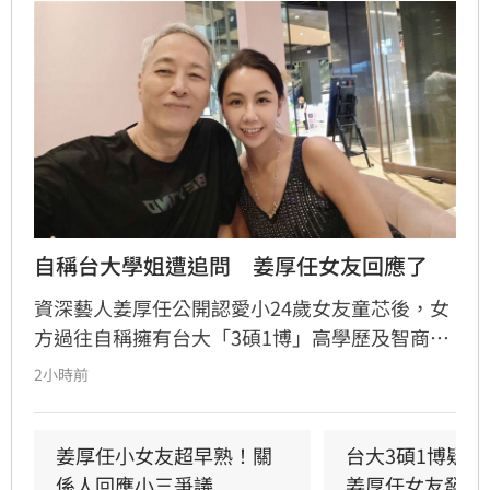
自稱台大學姐遭追問　姜厚任女友回應了
資深藝人姜厚任公開認愛小24歲女友童芯後，女
方過往自稱擁有台大「3碩1博」高學歷及智商
146等背景引發外界高度質疑。童芯日前於社群
2小時前
發布千字長文，以「台大學姐」自居暢談邏輯與
真相，試圖回應爭議，卻未提供具體學歷證明文
件，導致話題持續發酵，網友針對其學歷真實性
姜厚任小女友超早熟！關
台大3碩1博疑
仍存有諸多疑問。面對女友身陷輿論風波，姜厚
係人回應小三爭議
姜厚任女友發聲