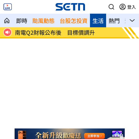
登入
即時
颱風動態
台股怎投資
生活
熱門
影音
雨特
南電Q2財報公布後 目標價調升
俄軍空