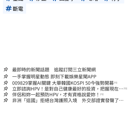
斷電
最即時的新聞話題 追蹤訂閱三立新聞網
一手掌握明星動態 即刻下載娛樂星聞APP
009829掌握AI關鍵 大華韓國KOSPI 50今強勢開募
PR
立即諮詢HPV！是對自己健康最好的投資，把握現在不
PR
嫌晚！
伴侶和妳一起預防HPV，才有資格說愛妳！
PR
非洲「這國」拒絕台灣護照入境 外交部證實發聲了：
持續交涉聯繫