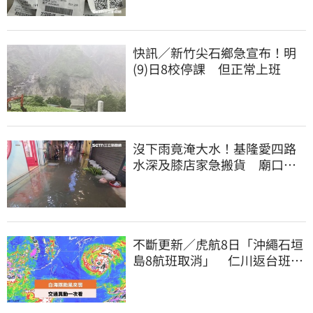
快訊／新竹尖石鄉急宣布！明
(9)日8校停課 但正常上班
沒下雨竟淹大水！基隆愛四路
水深及膝店家急搬貨 廟口夜
市封路改道
不斷更新／虎航8日「沖繩石垣
島8航班取消」 仁川返台班機
提前1天起飛