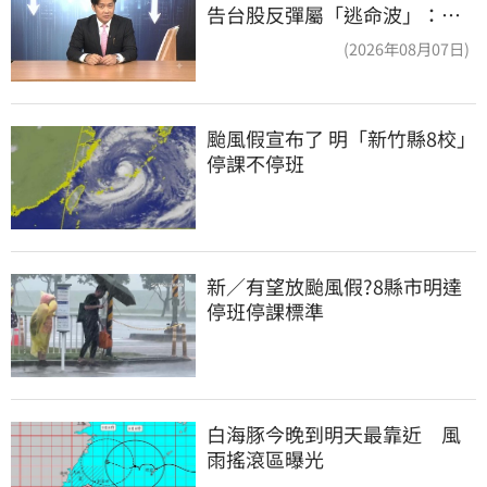
告台股反彈屬「逃命波」：空
頭大屠殺剛開始
(2026年08月07日)
颱風假宣布了 明「新竹縣8校」
停課不停班
新／有望放颱風假?8縣市明達
停班停課標準
白海豚今晚到明天最靠近　風
雨搖滾區曝光