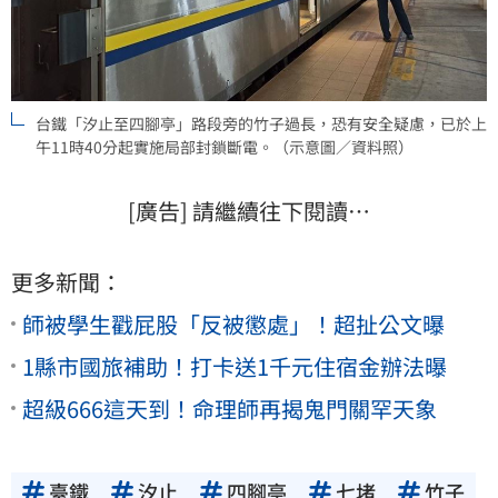
台鐵「汐止至四腳亭」路段旁的竹子過長，恐有安全疑慮，已於上
午11時40分起實施局部封鎖斷電。（示意圖／資料照）
[廣告] 請繼續往下閱讀…
更多新聞：
師被學生戳屁股「反被懲處」！超扯公文曝
1縣市國旅補助！打卡送1千元住宿金辦法曝
超級666這天到！命理師再揭鬼門關罕天象
臺鐵
汐止
四腳亭
七堵
竹子