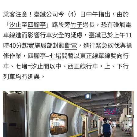
乘客注意！
臺鐵
公司今（4）日中午指出，由於
「
汐止
至
四腳亭
」路段旁
竹子
過長，恐有碰觸電
車線進而影響行車安全的疑慮，臺鐵已於上午11
時40分起實施局部封鎖
斷電
，進行緊急砍伐與搶
修作業，四腳亭=
七堵
間暫以東正線單線雙向行
車、七堵=汐止間以中、西正線行車，上、下行
列車均有延誤。