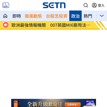
登入
即時
颱風動態
台股怎投資
政治
熱門
影音
賢回
歐洲最強情報機關 007英國MI6狠甩法奪
202
冠
灣