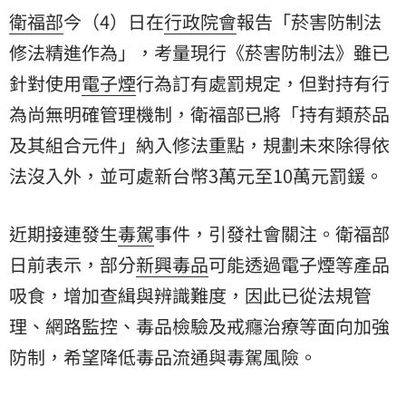
衛福部
今（4）日在
行政院會
報告「菸害防制法
修法精進作為」，考量現行《菸害防制法》雖已
針對使用
電子煙
行為訂有處罰規定，但對持有行
為尚無明確管理機制，衛福部已將「持有類菸品
及其組合元件」納入修法重點，規劃未來除得依
法沒入外，並可處新台幣3萬元至10萬元罰鍰。
近期接連發生
毒駕
事件，引發社會關注。衛福部
日前表示，部分
新興毒品
可能透過電子煙等產品
吸食，增加查緝與辨識難度，因此已從法規管
理、網路監控、毒品檢驗及戒癮治療等面向加強
防制，希望降低毒品流通與毒駕風險。