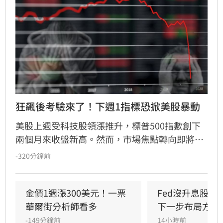
狂飆後考驗來了！下週1指標恐掀美股暴動
美股上週受科技股領漲推升，標普500指數創下
兩個月來收盤新高。然而，市場焦點轉向即將公
布的7月消費者物價指數（CPI），該數據將成為
-320分鐘前
檢驗通膨壓力與聯準會（Fed）貨幣政策的關
鍵。經濟學家預期CPI年增率為3.4%，若數據反
彈恐引發股市拋售。目前市場對9月升息的預期
金價1週漲300美元！一票
Fed沒升息股市
因就業數據疲軟而降溫，但油價波動與通膨焦慮
華爾街分析師看多
下一步布局方向
仍是主要風險。
-149分鐘前
14小時前