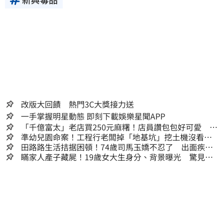
改版大回饋 熱門3C大獎接力送
一手掌握明星動態 即刻下載娛樂星聞APP
「千億富太」老店買250元麻糬！店員讚包包好可愛 笑
回：我自己做的
準幼兒園命案！工程行老闆掉「地基坑」挖土機沒看
到…下土石活埋他
田路路生活拮据困頓！74歲司馬玉嬌不忍了 出面疾呼1
事
瞞家人產子藏屍！19歲女大生身分、背景曝光 驚見
「產檢紀錄全空白」