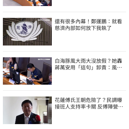
還有很多內幕！鄭運鵬：就看
慈濟內部如何放下我執了
白海豚風大雨大沒放假？她轟
蔣萬安用「這句」卸責：風雨
無情、市長無感
花蓮傅氏王朝危險了？民調曝
接班人支持率卡關 反傅陣營迎
逆襲曙光