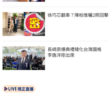
徐巧芯翻車？陳柏惟曬2照回擊
長崎原爆典禮矮化台灣國格　
李逸洋拒出席
現正直播