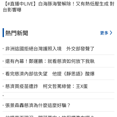
【#直播中LIVE】白海豚海警解除！又有熱低壓生成 對
台影響曝
熱門新聞
更多
非洲這國拒絕台灣護照入境 外交部發聲了
還有內幕！鄭運鵬：就看慈濟如何放下我執
看完慈濟內部信失望 他提《靜思語》酸爆
慈濟買疫苗遭詐 柯文哲罵綠營：王X蛋
張景森轟慈濟為什麼這麼好騙？