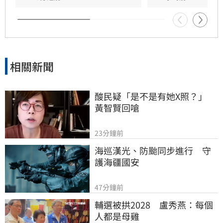
相關新聞
酸民疑「是不是有她X照？」　
黃智賢回嗆
23分鐘前
海巡漢光、防颱同步進行　守
護海疆國安
47分鐘前
輔選被拱2028　盧秀燕：每個
人都是母雞