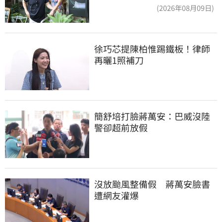
進度」曝光
(2026年08月09日)
徐巧芯提陳柏惟踢鐵板！律師
再曬1照補刀
簡舒培打臉蔣萬安：巴威沒陸
警卻超前放假
沒放颱風整備假　蔣萬安臉書
遭網友灌爆