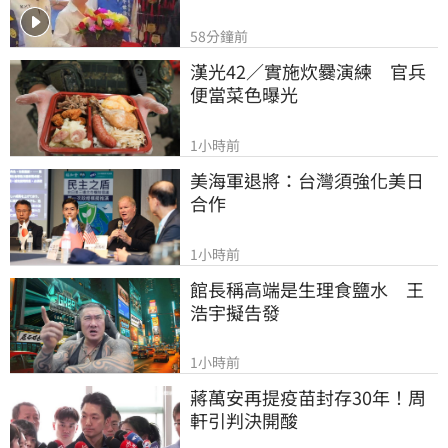
58分鐘前
漢光42／實施炊爨演練　官兵
便當菜色曝光
1小時前
美海軍退將：台灣須強化美日
合作
1小時前
館長稱高端是生理食鹽水　王
浩宇擬告發
1小時前
蔣萬安再提疫苗封存30年！周
軒引判決開酸