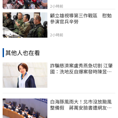
2小時前
顧立雄視導第三作戰區　慰勉
參演官兵辛勞
2小時前
其他人也在看
詐騙慈濟案盧秀燕急切割 江肇
國：洗地反自爆案發時陳昱瑄
與市府關係
白海豚風雨大！北市沒放颱風
整備假 蔣萬安臉書遭網友灌
爆：標準在哪？