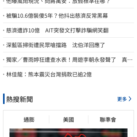
他曝風雨現況、問蔣萬安：放假標準在哪？
被騙10.6億裝傻5年？他抖出慈濟反常黑幕
慈濟遭詐10億 AIT突發文打擊詐騙網笑翻
深藍區掃街遭民眾嗆擋路 沈伯洋回應了
獨家／曹雨婷狂遭查水表！周遊李朝永發聲了 真實
看法曝光
林佳龍：熊本震災台灣捐款已逾2億
熱搜新聞
更多
通膨
美國
聯準會