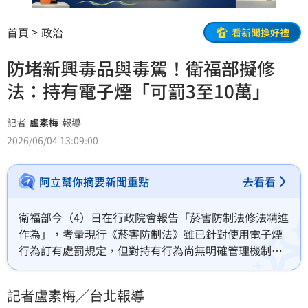
首頁
政治
看新聞換好禮
防堵新興毒品與毒駕！衛福部擬修
法：持有電子煙「可罰3至10萬」
記者
盧素梅
報導
2026/06/04 13:09:00
阿立幫你摘要新聞重點
去看看
衛福部今（4）日在行政院會報告「菸害防制法修法精進
作為」，考量現行《菸害防制法》雖已針對使用電子煙
行為訂有處罰規定，但對持有行為尚無明確管理機制，
衛福部已將「持有類菸品及其組合元件」納入修法重
點，規劃未來除得依法沒入外，並可處新台幣3萬元至
記者盧素梅／台北報導
10萬元罰鍰。