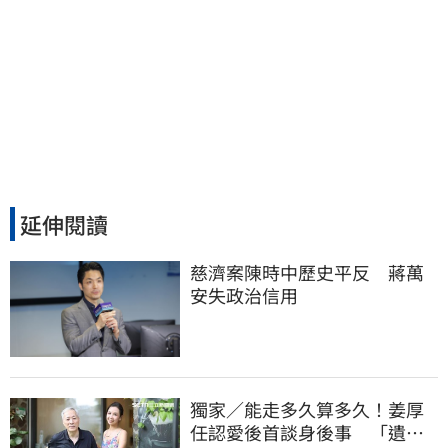
延伸閱讀
慈濟案陳時中歷史平反　蔣萬
安失政治信用
獨家／能走多久算多久！姜厚
任認愛後首談身後事 「遺囑