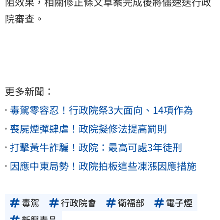
阻效果，相關修正條文草案完成後將儘速送行政
院審查。
更多新聞：
毒駕零容忍！行政院祭3大面向、14項作為
喪屍煙彈肆虐！政院擬修法提高罰則
打擊黃牛詐騙！政院：最高可處3年徒刑
因應中東局勢！政院拍板這些凍漲因應措施
毒駕
行政院會
衛福部
電子煙
新興毒品