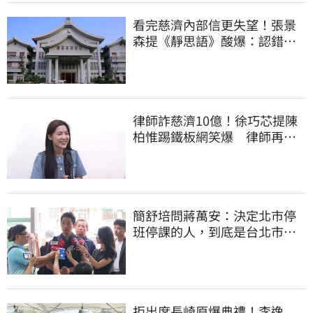
看完慈濟內部信更失望！張景
森提《靜思語》酸爆：認錯有
那麼難？
律師詐慈濟10億！徐巧芯提陳
柏惟踢鐵板網笑爆 律師再曬1
照補刀
簡舒培問蔣萬安：決定北市停
班停課的人，到底是台北市
長，還是氣象署？
拒出席長崎原爆典禮！李逸