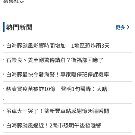
築巢駐足
熱門新聞
更多
白海豚颱風影響時間增加 1地區恐炸雨3天
石崇良、姜至剛驚傳請辭？衛福部回應了
白海豚最快今發海警！專家曝停班停課機率
慈濟買疫苗被詐10億 聲明1句醫轟：太瞎
吊車大王哭了！望新豐車站感謝憶起這瞬間
白海豚颱風逼近！2縣市恐明午後發陸警