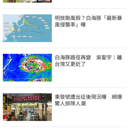
明放颱風假？白海豚「最新暴
風侵襲率」曝
白海豚路徑再變　吳聖宇：離
台灣又更近了
東發號遭出征後現況曝　網爆
驚人排隊人潮