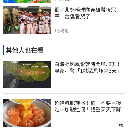
獨／北勢棒球隊穿破鞋拚冠
軍　台僑看哭了
1小時前
其他人也在看
白海豚颱風影響時間增加了！
專家示警「1地區恐炸雨3天」
超神減肥神器！橘子不要直接
吃，加點這個！體重天天下降
PR