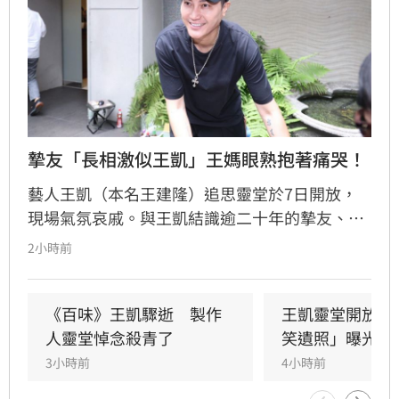
摯友「長相激似王凱」王媽眼熟抱著痛哭！
藝人王凱（本名王建隆）追思靈堂於7日開放，
現場氣氛哀戚。與王凱結識逾二十年的摯友、邱
瓈寬特助Jeff現身協助打點後事。由於兩人外貌
2小時前
神似，王凱母親見到Jeff時悲從中來並相擁落
淚，場面令人鼻酸。得知王凱在台北缺乏親友協
助，演藝圈大姐大邱瓈寬展現義氣，主動承擔治
《百味》王凱驟逝　製作
王凱靈堂開放　
喪事宜並指派Jeff全程留守，陪伴王凱走完人生
人靈堂悼念殺青了
笑遺照」曝光
最後一程。這場深厚的兄弟情誼與邱瓈寬的溫暖
3小時前
4小時前
義舉，成為家屬在面臨驟變時最堅強的後盾，各