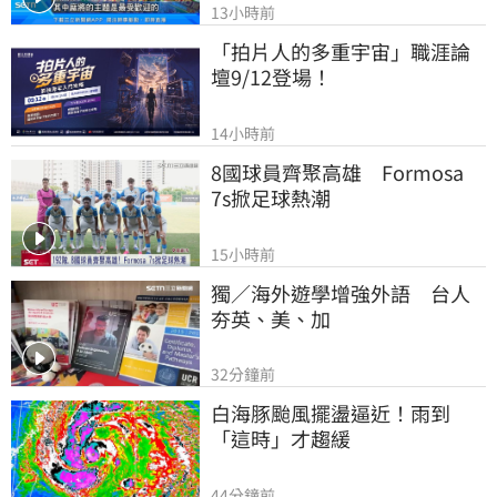
13小時前
「拍片人的多重宇宙」職涯論
壇9/12登場！
14小時前
8國球員齊聚高雄　Formosa 
7s掀足球熱潮
15小時前
獨／海外遊學增強外語　台人
夯英、美、加
32分鐘前
白海豚颱風擺盪逼近！雨到
「這時」才趨緩
44分鐘前