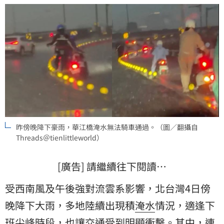
昨傍晚降下豪雨，華江橋淹水無法騎車通過。（圖／翻攝自
Threads＠tienlittleworld）
[廣告] 請繼續往下閱讀…
受西南風及午後強對流雲系影響，北台灣4日傍
晚降下大雨，多地陸續出現積
淹水
情況，適逢下
班尖峰時段，也讓交通受到明顯衝擊。其中，連