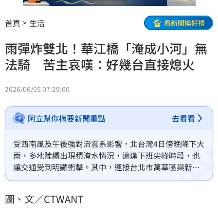
首頁
生活
看新聞換好禮
雨彈炸雙北！華江橋「淹成小河」無
法騎 苦主哀嘆：好幾台直接熄火
2026/06/05 07:29:00
阿立幫你摘要新聞重點
去看看
受西南風及午後強對流雲系影響，北台灣4日傍晚降下大
雨，多地陸續出現積淹水情況，適逢下班尖峰時段，也
讓交通受到明顯衝擊。其中，連接台北市萬華區與新北
市板橋區的華江橋機車道因大量積水，造成不少機車騎
士受困，相關畫面也在網路上引發討論。
圖、文／CTWANT