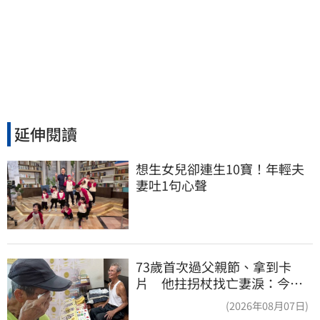
延伸閱讀
想生女兒卻連生10寶！年輕夫
妻吐1句心聲
73歲首次過父親節、拿到卡
片 他拄拐杖找亡妻淚：今天
好多人來幫我慶祝
(2026年08月07日)