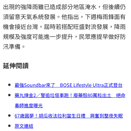
出現的強降雨雖已造成部分地區淹水，但後續仍
須留意天氣系統發展。他指出，下週梅雨鋒面有
機會接近台灣，屆時若搭配旺盛對流發展，降雨
規模及強度可能進一步提升，民眾應提早做好防
汛準備。
延伸閱讀
最強Soundbar來了 BOSE Lifestyle Ultra正式登台
藥丸煉金2／警追垃圾車跑！廢藥殼80萬粒出土 絕命
毒師進度曝光
67歲圓夢！胡瓜收法拉利當生日禮 興奮到整夜失眠
原文連結