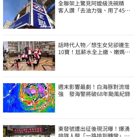
全聯架上驚見阿嬤級洗碗精
客人讚「去油力強、用了45
年」
話時代人物／想生女兒卻連生
10寶！尪薪水全上繳、嫩媽吐
心聲：不生了
週末影響最劇！白海豚對流增
強 發海警將破68年颱風紀錄
東發號遭出征後現況曝！爆湧
排隊人龍「一路排到轉彎」