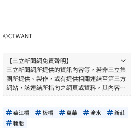
©CTWANT
【三立新聞網免責聲明】
三立新聞網所提供的資訊內容等，若非三立集
團所提供、製作，或有提供相關連結至第三方
網站，該連結所指向之網頁或資料，其內容均
為所連結網站提供，相關權利均為該網站、內
容提供者或合法權利人所有，三立集團不擔保
華江橋
板橋
萬華
淹水
新莊
其真實性、正確性、即時性、完整性或合法
性。三立新聞網所提供的資訊內容，若其著作
輪胎
權不屬於三立集團所有，使用者未取得內容提