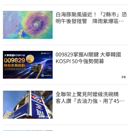
白海豚颱風逼近！「2縣市」恐
明午後發陸警 降雨紫爆區域
曝光
009829掌握AI關鍵 大華韓國
KOSPI 50今強勢開募
PR
全聯架上驚見阿嬤級洗碗精
客人讚「去油力強、用了45
年」