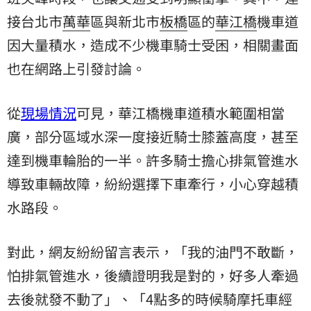
接台北市
萬華
區與新北市
板橋
區的
華江橋
機車道
因大量積水，造成不少機車騎士受困，相關畫面
也在網路上引發討論。
從
現場情況
可見，華江橋機車道積水範圍相當
廣，部分區域水深一度接近騎士膝蓋高度，甚至
達到機車輪胎的一半。許多騎士擔心排氣管進水
導致車輛故障，紛紛選擇下車牽行，小心穿越積
水路段。
對此，網友紛紛留言表示，「我的油門不敢斷，
怕排氣管進水，後續證明我是對的，好多人牽過
去後就發不動了」、「4點多的時候騎摩托車經