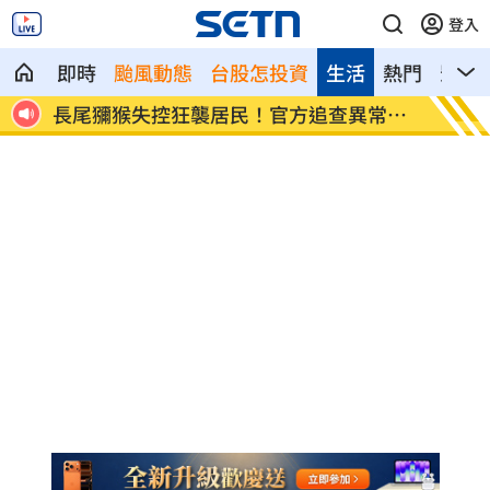
登入
即時
颱風動態
台股怎投資
生活
熱門
影音
美、
長尾獼猴失控狂襲居民！官方追查異常原
伊波拉
因