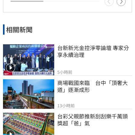
界也紛紛對這
相關新聞
台新新光金控淨零論壇 專家分
享永續治理
5小時前
商場戰國來臨　台中「頂奢大
道」逐漸成形
13小時前
台彩父親節推新刮刮樂千萬頭
獎超「爸」氣