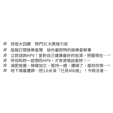
供者（著作權人）許可之前，亦不得擅自轉
貼、重製、變更、散布，否則概由使用者自負
全責。
改版大回饋 熱門3C大獎接力送
追蹤訂閱娛樂星聞 給你最即時的娛樂星鮮事
立即諮詢HPV！是對自己健康最好的投資，把握現在不
PR
嫌晚！
伴侶和妳一起預防HPV，才有資格說愛妳！
PR
減肥首選，檸檬加它，堅持一週，腰細了，瘦到你懷疑
PR
人生
地下墳墓遷葬…挖3.6米深「已見400座」！今辦法會安
撫祖先