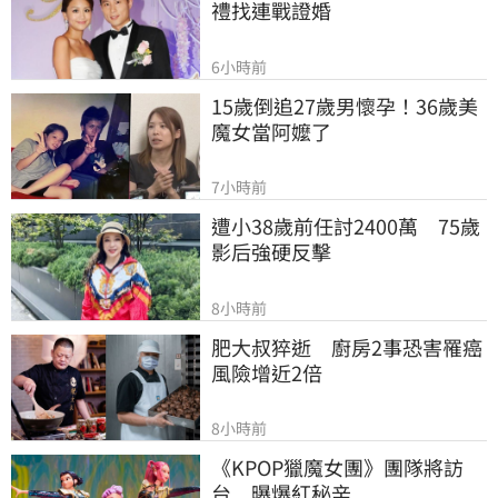
禮找連戰證婚
6小時前
15歲倒追27歲男懷孕！36歲美
魔女當阿嬤了
7小時前
遭小38歲前任討2400萬　75歲
影后強硬反擊
8小時前
肥大叔猝逝　廚房2事恐害罹癌
風險增近2倍
8小時前
《KPOP獵魔女團》團隊將訪
台　曝爆紅秘辛