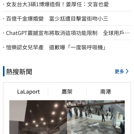
女友台大3碩1博爆造假！姜厚任：文盲也愛
百億千金爆婚變 富少尪遭目擊當街吻小三
ChatGPT震撼宣布將取消這項功能限制 全球用戶即
刻起「免費」用到飽
愷樂認女兒早產 道歉曝「一度裝呼吸機」
熱搜新聞
更多
LaLaport
鷹架
南港