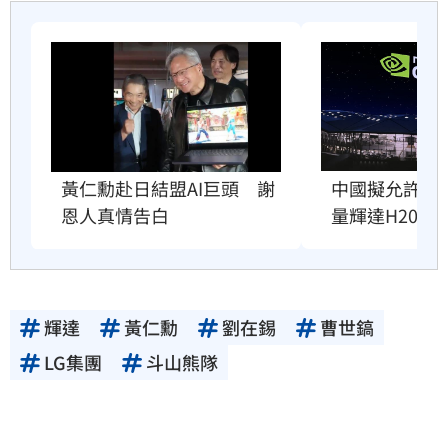
黃仁勳赴日結盟AI巨頭　謝
中國擬允許AI
恩人真情告白
量輝達H200
輝達
黃仁勳
劉在錫
曹世鎬
LG集團
斗山熊隊