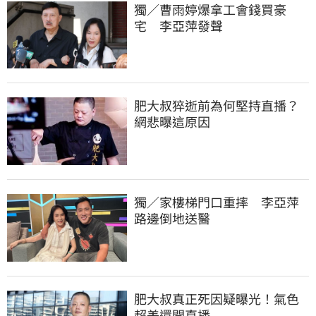
獨／曹雨婷爆拿工會錢買豪
宅　李亞萍發聲
肥大叔猝逝前為何堅持直播？
網悲曝這原因
獨／家樓梯門口重摔　李亞萍
路邊倒地送醫
肥大叔真正死因疑曝光！氣色
超差還開直播