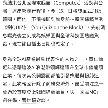
勳
結束台北國際電腦展（Computex）活動與台
灣一連串緊湊行程後，今（5）日將旋風式飛抵
韓國，而他一下飛機即刻動身前往韓國綜藝首秀
《劉QUIZ》（You Quiz on the Block），先前消
息曝光後立刻成為娛樂圈與全球科技圈熱議焦
點，現在節目播出日期也確定了。
身為全球AI產業最具代表性的人物之一，黃仁勳
近年憑藉這波AI浪潮帶領輝達躍升全球市值龍頭
企業，每次其公開露面都能引發媒體與粉絲追
逐。此次韓國行除了商務交流外，最受關注之一
莫過於首度登上韓國綜藝節目，與「國民MC」
劉在錫
、
曹世鎬
對談。