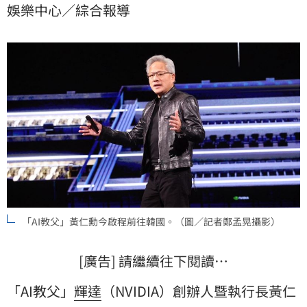
娛樂中心／綜合報導
技圈熱議焦點，現在節目播出日期也確定了。
「AI教父」黃仁勳今啟程前往韓國。（圖／記者鄭孟晃攝影）
[廣告] 請繼續往下閱讀…
「AI教父」
輝達
（NVIDIA）創辦人暨執行長
黃仁