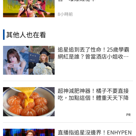
8小時前
其他人也在看
追星追到丟了性命！25歲學霸
網紅是誰？曾當酒店小姐收入
破億 警方證實
超神減肥神器！橘子不要直接
吃，加點這個！體重天天下降
PR
直播指追星沒邊界！ENHYPEN