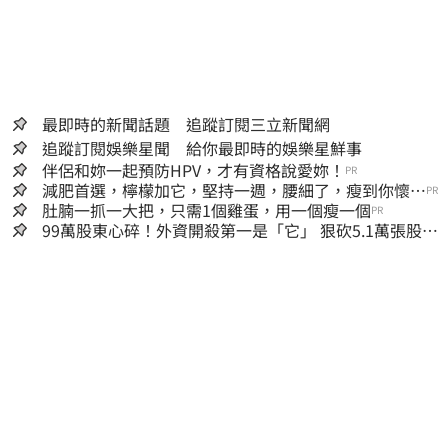
最即時的新聞話題 追蹤訂閱三立新聞網
追蹤訂閱娛樂星聞 給你最即時的娛樂星鮮事
伴侶和妳一起預防HPV，才有資格說愛妳！
PR
減肥首選，檸檬加它，堅持一週，腰細了，瘦到你懷疑
PR
人生
肚腩一抓一大把，只需1個雞蛋，用一個瘦一個
PR
99萬股東心碎！外資開殺第一是「它」 狠砍5.1萬張股價
重挫近5%