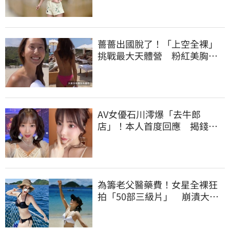
薔薔出國脫了！「上空全裸」
挑戰最大天體營 粉紅美胸被
路人狂讚
AV女優石川澪爆「去牛郎
店」！本人首度回應 揭錢都
花在這種男人
為籌老父醫藥費！女星全裸狂
拍「50部三級片」 崩潰大
哭：沒靈魂了