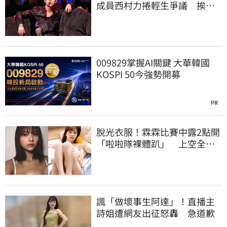
成員西村力捲輕生爭議 挨
批：獨厚國外粉絲
009829掌握AI關鍵 大華韓國
KOSPI 50今強勢開募
PR
脫光衣服！霖霖比賽中露2點開
「啦啦隊裸體趴」 上空全裸
被看光光
諷「做壞事生阿達」！直播主
詩姐遭網友出征怒轟 急道歉