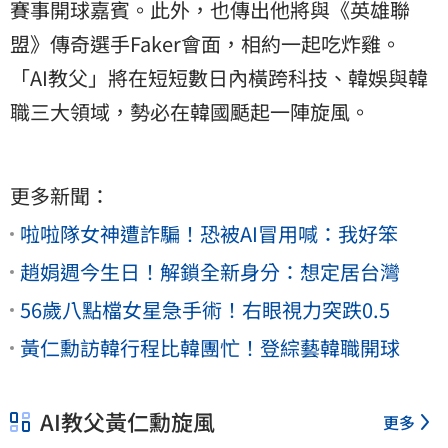
賽事開球嘉賓。此外，也傳出他將與《英雄聯
盟》傳奇選手Faker會面，相約一起吃炸雞。
「AI教父」將在短短數日內橫跨科技、韓娛與韓
職三大領域，勢必在韓國颳起一陣旋風。
更多新聞：
啦啦隊女神遭詐騙！恐被AI冒用喊：我好笨
趙娟週今生日！解鎖全新身分：想定居台灣
56歲八點檔女星急手術！右眼視力突跌0.5
黃仁勳訪韓行程比韓團忙！登綜藝韓職開球
AI教父黃仁勳旋風
更多