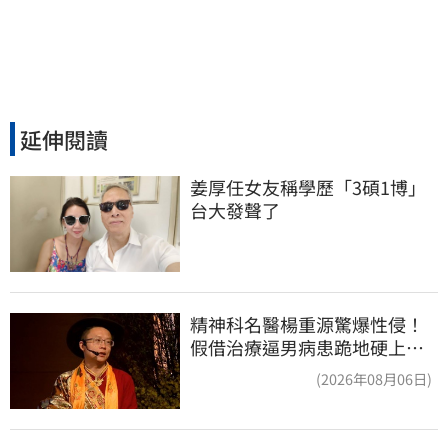
延伸閱讀
姜厚任女友稱學歷「3碩1博」 
台大發聲了
精神科名醫楊重源驚爆性侵！
假借治療逼男病患跪地硬上…
遭判刑4年8月
(2026年08月06日)