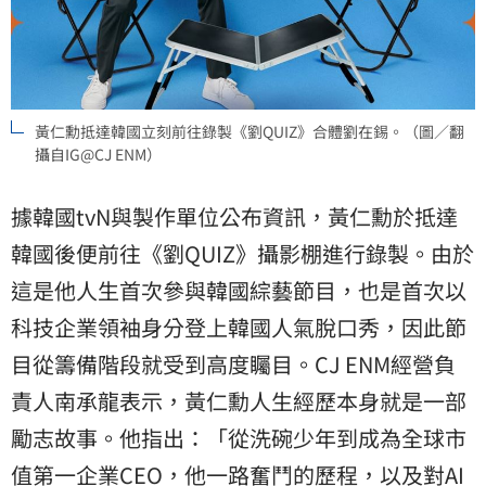
黃仁勳抵達韓國立刻前往錄製《劉QUIZ》合體劉在錫。（圖／翻
攝自IG@CJ ENM）
據韓國tvN與製作單位公布資訊，黃仁勳於抵達
韓國後便前往《劉QUIZ》攝影棚進行錄製。由於
這是他人生首次參與韓國綜藝節目，也是首次以
科技企業領袖身分登上韓國人氣脫口秀，因此節
目從籌備階段就受到高度矚目。CJ ENM經營負
責人南承龍表示，黃仁勳人生經歷本身就是一部
勵志故事。他指出：「從洗碗少年到成為全球市
值第一企業CEO，他一路奮鬥的歷程，以及對AI