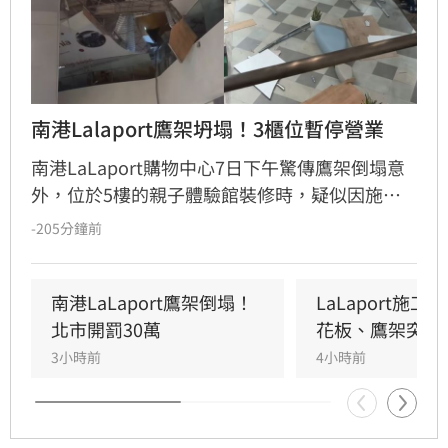
南港Lalaport鷹架坍塌！3櫃位暫停營業
南港LaLaport購物中心7日下午驚傳鷹架倒塌意
外，位於5樓的親子體驗館裝修時，疑似因施工
未固定妥當，導致鷹架與天花板崩落，現場粉塵
-205分鐘前
瀰漫引發顧客驚慌。一名65歲婦人不幸遭砸傷，
頭部紅腫送醫後意識清楚。受此影響，業者宣布
3樓部分櫃位暫停營業，其餘區域則維持正常運
南港LaLaport鷹架倒塌！
LaLaport施
作，目前相關單位正積極介入調查，以確保商場
北市開罰30萬
花板、鷹架突掉
消費安全。
3小時前
4小時前