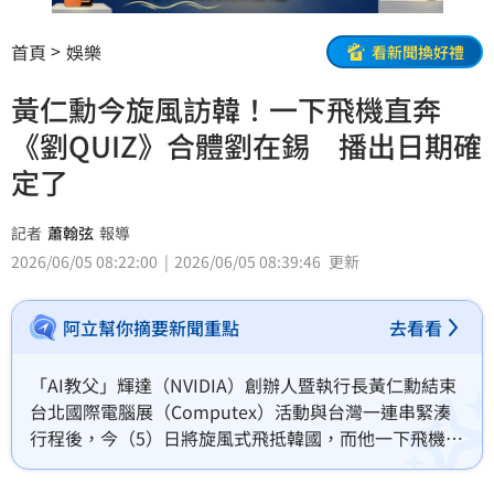
首頁
娛樂
看新聞換好禮
黃仁勳今旋風訪韓！一下飛機直奔
《劉QUIZ》合體劉在錫 播出日期確
定了
記者
蕭翰弦
報導
2026/06/05 08:22:00
2026/06/05 08:39:46
更新
阿立幫你摘要新聞重點
去看看
「AI教父」輝達（NVIDIA）創辦人暨執行長黃仁勳結束
台北國際電腦展（Computex）活動與台灣一連串緊湊
行程後，今（5）日將旋風式飛抵韓國，而他一下飛機即
刻動身前往韓國綜藝首秀《劉QUIZ》（You Quiz on 
the Block），先前消息曝光後立刻成為娛樂圈與全球科