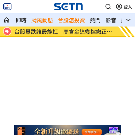
登入
即時
颱風動態
台股怎投資
熱門
影音
熱搜
正報
Q2獲利年增221% 愛普*EPS衝4.18元！
宏福苑