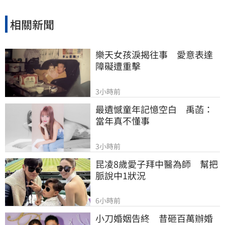
相關新聞
樂天女孩淚揭往事　愛意表達
障礙遭重擊
3小時前
最遺憾童年記憶空白　禹菡：
當年真不懂事
3小時前
昆凌8歲愛子拜中醫為師　幫把
脈說中1狀況
6小時前
小刀婚姻告終　昔砸百萬辦婚