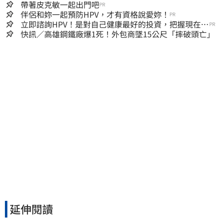
帶著皮克敏一起出門吧
PR
伴侶和妳一起預防HPV，才有資格說愛妳！
PR
立即諮詢HPV！是對自己健康最好的投資，把握現在不
PR
嫌晚！
快訊／高雄鋼鐵廠爆1死！外包商墜15公尺「摔破頭亡」
延伸閱讀