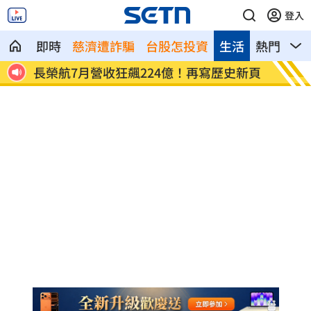
登入
即時
慈濟遭詐騙
台股怎投資
生活
熱門
影
鬆口
長榮航7月營收狂飆224億！再寫歷史新頁
台鋼簽
相