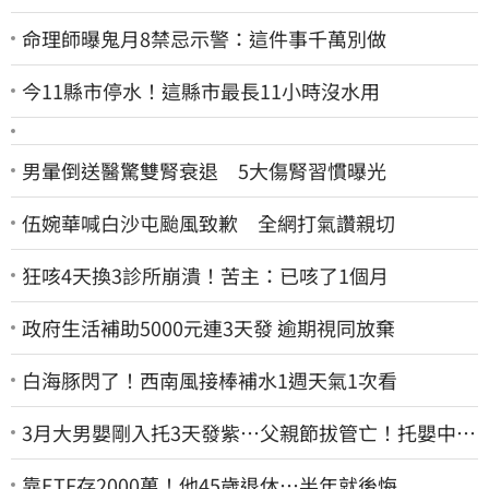
命理師曝鬼月8禁忌示警：這件事千萬別做
今11縣市停水！這縣市最長11小時沒水用
男暈倒送醫驚雙腎衰退 5大傷腎習慣曝光
伍婉華喊白沙屯颱風致歉 全網打氣讚親切
狂咳4天換3診所崩潰！苦主：已咳了1個月
政府生活補助5000元連3天發 逾期視同放棄
白海豚閃了！西南風接棒補水1週天氣1次看
3月大男嬰剛入托3天發紫…父親節拔管亡！托嬰中心
回9字
靠ETF存2000萬！他45歲退休…半年就後悔