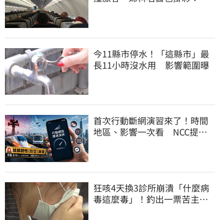
機卡半小時
今11縣市停水！「這縣市」最
長11小時沒水用 影響範圍曝
首次行動斷網演習來了！時間
地區、影響一次看 NCC提醒
先做好3件事
狂咳4天換3診所崩潰「什麼病
毒這麼毒」！釣出一票苦主：
咳1個月還沒好