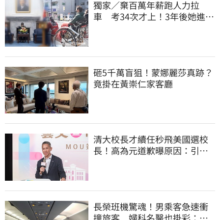
獨家／棄百萬年薪跑人力拉
車 考34次才上！3年後她進外
交部：要當唯一
砸5千萬盲狙！蒙娜麗莎真跡？
竟掛在黃崇仁家客廳
清大校長才續任秒飛美國選校
長！高為元道歉曝原因：引起
我的好奇
長榮班機驚魂！男乘客急速衝
撞旅客 婦科名醫也掛彩：全