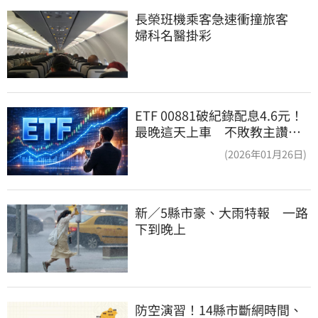
長榮班機乘客急速衝撞旅客　
婦科名醫掛彩
ETF 00881破紀錄配息4.6元！
最晚這天上車 不敗教主讚：
表現超越0050
(2026年01月26日)
新／5縣市豪、大雨特報　一路
下到晚上
防空演習！14縣市斷網時間、