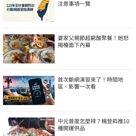
注意事項一覽
婆家父親節超窮酸聚餐！她怒
揭檯面下內幕
首次斷網演習來了！時間地
區、影響一次看
中元普度怎麼拜？楊登嵙推10
種開運供品