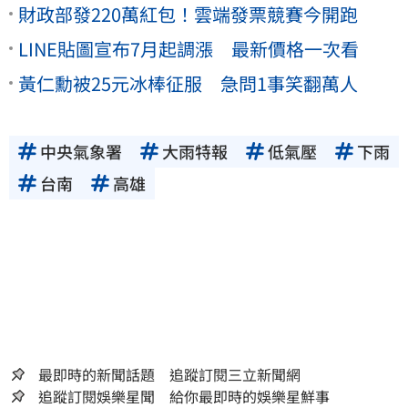
財政部發220萬紅包！雲端發票競賽今開跑
LINE貼圖宣布7月起調漲 最新價格一次看
黃仁勳被25元冰棒征服 急問1事笑翻萬人
中央氣象署
大雨特報
低氣壓
下雨
台南
高雄
最即時的新聞話題 追蹤訂閱三立新聞網
追蹤訂閱娛樂星聞 給你最即時的娛樂星鮮事