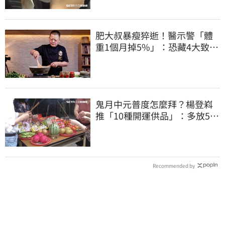
肥大叔暴瘦猝逝！醫示警「體
重1個月掉5%」：恐藏4大致命
疾病
鬼月中元普度怎麼拜？楊登嵙
推「10種開運供品」：多放5顆
蛋吸財氣
Recommended by