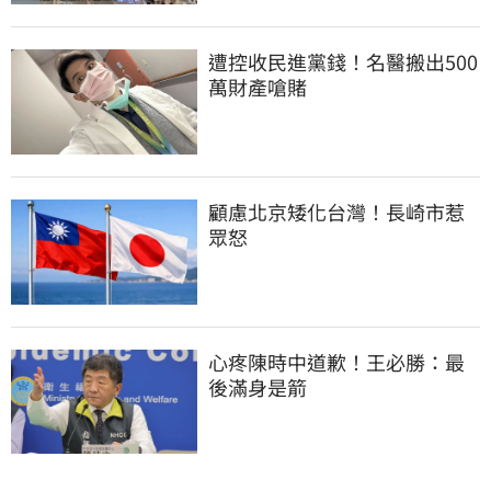
遭控收民進黨錢！名醫搬出500
萬財產嗆賭
顧慮北京矮化台灣！長崎市惹
眾怒
心疼陳時中道歉！王必勝：最
後滿身是箭