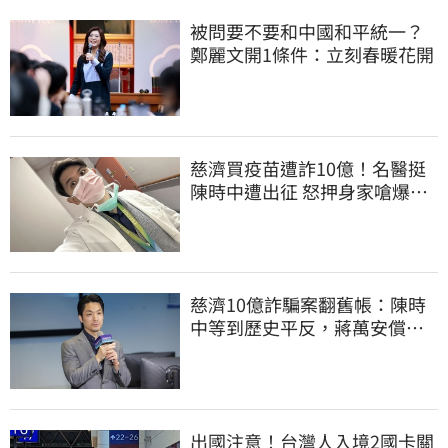
被問要不要和中國和平統一？
鄭麗文開1條件：立刻春暖花開
慈濟買疫苗遭詐10億！名醫挺
陳時中遭出征 怒押身家嗆爆藍
白粉
慈濟10億詐騙案翻舊帳：陳時
中等到歷史平反，蔣萬安償還
2022政治利息
出國注意！台灣人入境2國卡關