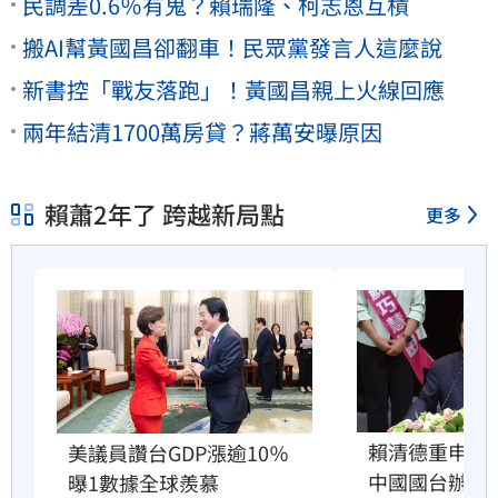
民調差0.6％有鬼？賴瑞隆、柯志恩互槓
搬AI幫黃國昌卻翻車！民眾黨發言人這麼說
新書控「戰友落跑」！黃國昌親上火線回應
兩年結清1700萬房貸？蔣萬安曝原因
賴蕭2年了 跨越新局點
更多
賴清德重申兩
美議員讚台GDP漲逾10％　
中國國台辦跳
曝1數據全球羨慕