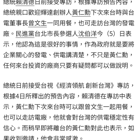
總統
賴清德
日前接受專訪，根據專訪預告內容，
總統親口歡迎輝達創辦人
黃仁勳
下次來台時與
台
電
董事長
曾文生
一同用餐，也可走訪台灣的發電
廠。
民進黨
台北市長參選人
沈伯洋
今（5）日表
示，他認為這是很好的事情，作為政府就是要將
企業關心的發電、供電講清楚，不只是黃仁勳，
任何來台投資的廠商只要有疑問都可以做說明。
總統日前接受台視《經濟領航 創新台灣》專訪，
根據4日所釋出的預告內容，賴清德在專訪中表
示，黃仁勳下次來台時可以跟曾文生一起用餐，
也可以走訪電廠，他就會對台灣的供電穩定性有
信心。而稍早即將離台的黃仁勳對此也表示，如
果收到邀請，他會非常感激。