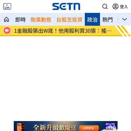
登入
即時
颱風動態
台股怎投資
政治
熱門
影音
：搖錢
外送員撥轉電梯監視器再貼膠帶 警籲報
美妝龍
案