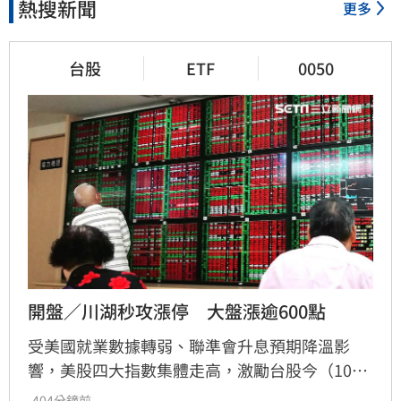
熱搜新聞
更多
台股
ETF
0050
開盤／川湖秒攻漲停　大盤漲逾600點
受美國就業數據轉弱、聯準會升息預期降溫影
響，美股四大指數集體走高，激勵台股今（10）
日強勢開盤。台積電領軍上漲20元，帶動加權指
-404分鐘前