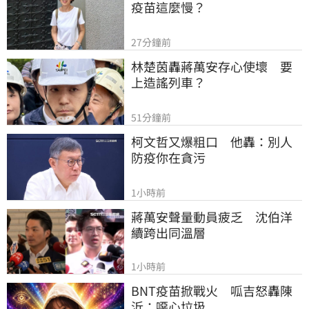
疫苗這麼慢？
27分鐘前
林楚茵轟蔣萬安存心使壞　要
上造謠列車？
51分鐘前
柯文哲又爆粗口　他轟：別人
防疫你在貪污
1小時前
蔣萬安聲量動員疲乏　沈伯洋
續跨出同溫層
1小時前
BNT疫苗掀戰火　呱吉怒轟陳
沂：噁心垃圾