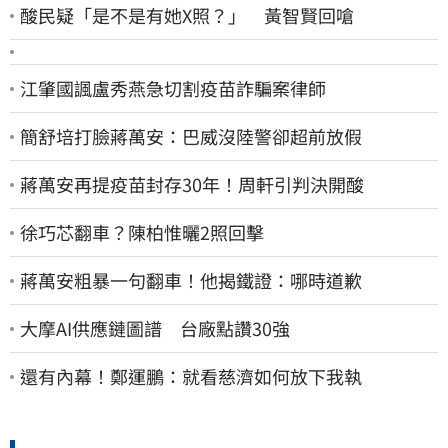
酸民疑「是不是有她X照？」 黃智賢回嗆
江肇國諷盧秀燕急切割疫苗詐騙案律師
簡舒培打臉蔣萬安：巴威沒陸警卻超前放假
蔣萬安再提疫苗封存30年！周軒引判決開酸
徐巧芯翻車？陳柏惟曬2照回擊
蔣萬安粗暴一句翻車！他揭鐵證：哪時道歉
大摩AI供應鏈圖譜 台廠點讚30強
還有內幕！鄭運鵬：就看慈濟如何放下我執