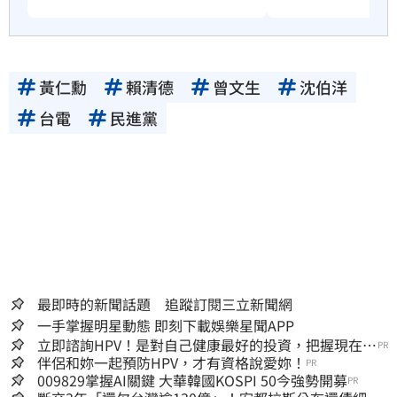
黃仁勳
賴清德
曾文生
沈伯洋
台電
民進黨
最即時的新聞話題 追蹤訂閱三立新聞網
一手掌握明星動態 即刻下載娛樂星聞APP
立即諮詢HPV！是對自己健康最好的投資，把握現在不
PR
嫌晚！
伴侶和妳一起預防HPV，才有資格說愛妳！
PR
009829掌握AI關鍵 大華韓國KOSPI 50今強勢開募
PR