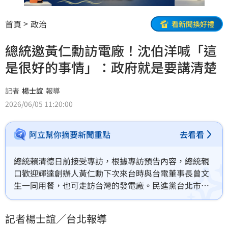
首頁
政治
看新聞換好禮
總統邀黃仁勳訪電廠！沈伯洋喊「這
是很好的事情」：政府就是要講清楚
記者
楊士誼
報導
2026/06/05 11:20:00
阿立幫你摘要新聞重點
去看看
總統賴清德日前接受專訪，根據專訪預告內容，總統親
口歡迎輝達創辦人黃仁勳下次來台時與台電董事長曾文
生一同用餐，也可走訪台灣的發電廠。民進黨台北市長
參選人沈伯洋今（5）日表示，他認為這是很好的事情，
作為政府就是要將企業關心的發電、供電講清楚，不只
記者楊士誼／台北報導
是黃仁勳，任何來台投資的廠商只要有疑問都可以做說