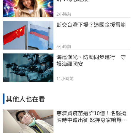
2小時前
斷交台灣下場？這國金援雪崩
5小時前
海巡漢光、防颱同步進行　守
護海疆國安
11小時前
其他人也在看
慈濟買疫苗遭詐10億！名醫挺
陳時中遭出征 怒押身家嗆爆藍
白粉