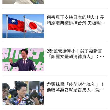
傷害真正支持日本的朋友！長
崎原爆典禮排擠台灣 矢板明夫
怒了
2都藍營勝算小！吳子嘉斷言
「鄭麗文是賴清德貴人」：保
送2028連任總統
帶頭抹黑「疫苗封存30年」！
他曝蔣萬安就是召集人：洗記
憶還欺騙台灣人