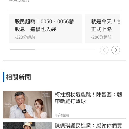
數盤中勁揚超過600點，一舉突破44800點關卡，
台指期更提前站上45000點大關。櫃買指數同步
走強，漲幅達1.98%。值得關注的是，處置股新
股民超嗨！0050、0056發
就是今天！台股
制今日正式上路，交易機制鬆綁有效提升市場流
股息　這檔也入袋
正式上路
動性。分析師指出，隨著監管環境改善，高價股
-323分鐘前
-286分鐘前
行情有望持續升溫，市場預期萬元股俱樂部規模
將擴大，投資人對於高價族群的本益比評價轉趨
樂觀。不過投資仍具風險，提醒投資人應審慎評
估市場變化。
相關新聞
柯拄拐杖還能跳！陳智菡：韌
帶斷能打籃球
4分鐘前
陳佩琪諷民進黨：感謝你們買