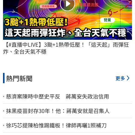
【#直播中LIVE】3颱+1熱帶低壓！「這天起」雨彈狂
炸、全台天氣不穩
熱門新聞
更多
慈濟案陳時中歷史平反 蔣萬安失政治信用
抹黑疫苗封存30年！他：蔣萬安就是召集人
徐巧芯提陳柏惟踢鐵板！律師再曬1照補刀