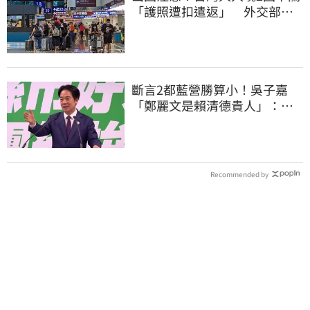
「護照遭扣遣返」 外交部證
實了
斷言2都藍營勝算小！吳子嘉
「鄭麗文是賴清德貴人」：保
送2028連任總統
Recommended by