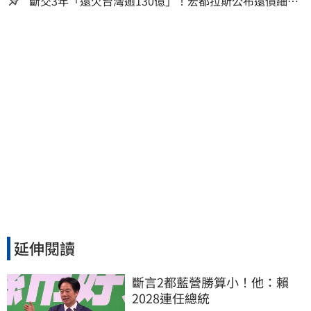
斷交3年「還欠台灣逾130億」！宏都拉斯公布還債細
節 竟只還了6％
延伸閱讀
斷言2都藍營勝算小！他：賴
2028連任總統