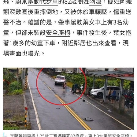
飛、騎乘
電動代步車
的82歲簡姓
阿嬤
，簡姓阿嬤
翻滾數圈後重摔倒地，又被休旅車輾壓，傷重送
醫不治。離譜的是，肇事駕駛葉女車上有3名幼
童，但卻未裝設
安全座椅
，事件發生後，葉女抱
著1歲多的幼童下車，附近鄰居也出來查看，現
場畫面也曝光。
宜蘭離譜車禍！25歲三寶媽撞死82歲嬤，車上3幼童沒安全座椅，