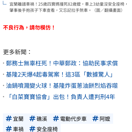
宜蘭離譜車禍！25歲四寶媽撞死82歲嬤，車上3幼童沒安全座椅，
肇事後手抱孩子下車查看，又忘記拉手煞車。（圖／翻攝畫面）
不良行為，請勿模仿！
更多新聞：
郵務士無辜枉死！中華郵政：協助民事求償
基隆2天爆4起毒駕案！這3區「數據驚人」
油鍋噴濺變火球！基隆炸蛋蔥油餅烈焰吞噬
「白菜寶寶協會」出包！負責人遭判刑4年
宜蘭
礁溪
電動代步車
阿嬤
車禍
安全座椅