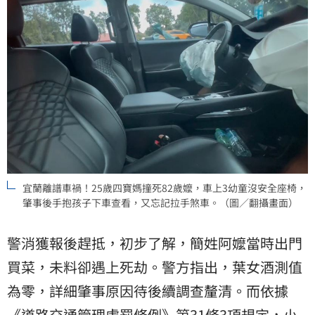
宜蘭離譜車禍！25歲四寶媽撞死82歲嬤，車上3幼童沒安全座椅，
肇事後手抱孩子下車查看，又忘記拉手煞車。（圖／翻攝畫面）
警消獲報後趕抵，初步了解，簡姓阿嬤當時出門
買菜，未料卻遇上死劫。警方指出，葉女酒測值
為零，詳細肇事原因待後續調查釐清。而依據
《道路交通管理處罰條例》第31條3項規定，小