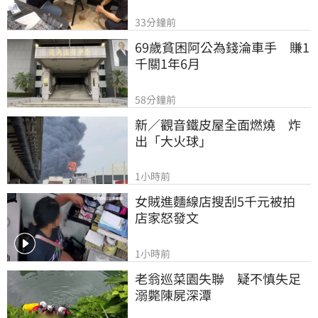
33分鐘前
69歲貧困阿公為錢淪車手　賺1
千關1年6月
58分鐘前
新／觀音鐵皮屋全面燃燒　炸
出「大火球」
1小時前
女賊進麵線店搜刮5千元被拍　
店家怒發文
1小時前
老翁巡菜園失聯　疑不慎失足
溺斃陳屍深潭