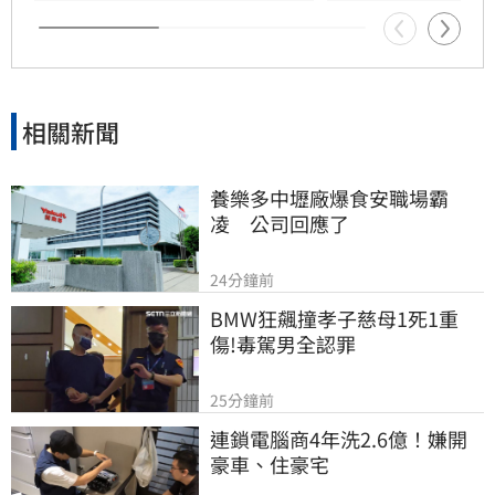
提醒用路人，行經國道應隨時保持警覺，並與前
車保持適當安全間距，以確保行車安全。
相關新聞
養樂多中壢廠爆食安職場霸
凌　公司回應了
24分鐘前
BMW狂飆撞孝子慈母1死1重
傷!毒駕男全認罪
25分鐘前
連鎖電腦商4年洗2.6億！嫌開
豪車、住豪宅