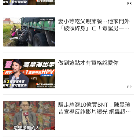
PR
妻小等吃父親節餐⋯他家門外
「破頭碎身」亡！毒駕男一路
向南撞死人收押
做到這點才有資格說愛你
PR
騙走慈濟10億買BNT！陳昱瑄
昔宣導反詐影片曝光 網轟超級
諷刺