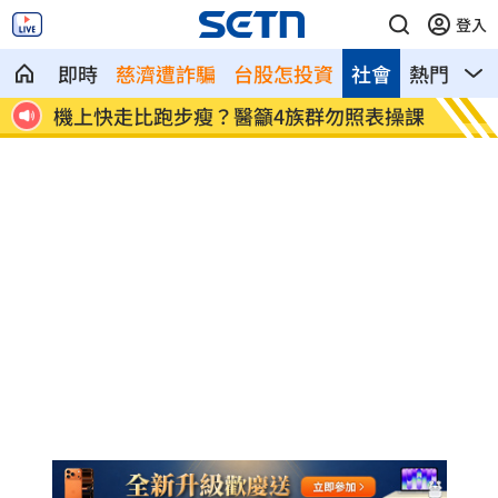
登入
即時
慈濟遭詐騙
台股怎投資
社會
熱門
影
表操課
遲到1分被迫請事假1hr！最慘苦主現身說
駐外處
法
說