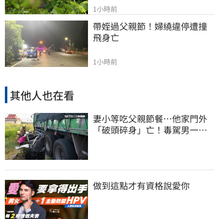
1小時前
帶姪過父親節！婦繞違停遭撞
飛身亡
1小時前
其他人也在看
妻小等吃父親節餐⋯他家門外
「破頭碎身」亡！毒駕男一路
向南撞死人收押
做到這點才有資格說愛你