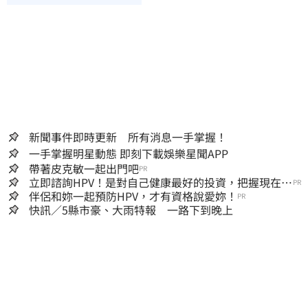
新聞事件即時更新 所有消息一手掌握！
一手掌握明星動態 即刻下載娛樂星聞APP
帶著皮克敏一起出門吧
PR
立即諮詢HPV！是對自己健康最好的投資，把握現在不
PR
嫌晚！
伴侶和妳一起預防HPV，才有資格說愛妳！
PR
快訊／5縣市豪、大雨特報 一路下到晚上