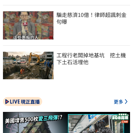
騙走慈濟10億！律師超諷刺金
句曝
工程行老闆掉地基坑　挖土機
下土石活埋他
現正直播
更多