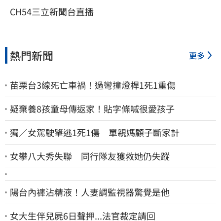
CH54三立新聞台直播
熱門新聞
更多
苗栗台3線死亡車禍！過彎撞燈桿1死1重傷
疑棄養8孩童母傳返家！貼字條喊很愛孩子
獨／女駕駛肇逃1死1傷 單親媽顧子斷家計
女攀八大秀失聯 同行隊友獲救她仍失蹤
陽台內褲沾精液！人妻調監視器驚覺是他
女大生伴兒屍6日聲押...法官裁定請回