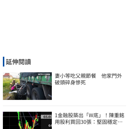
延伸閱讀
妻小等吃父親節餐　他家門外
破頭碎身慘死
1金融股築出「W底」！陳重銘
用股利買回30張：堅固穩定的
搖錢樹