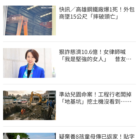
快訊／高雄鋼鐵廠爆1死！外包
商墜15公尺「摔破頭亡」
狠詐慈濟10.6億！女律師喊
「我是堅強的女人」 昔友人
曝：她疫情突神隱
準幼兒園命案！工程行老闆掉
「地基坑」挖土機沒看到…下
土石活埋他
疑棄養8孩童母傳已返家！貼字