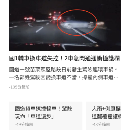
國1轎車換車道失控！2車急閃通通衝撞護欄
國道一號苗栗頭屋路段日前發生驚險連環車禍。
一名郭姓駕駛因變換車道不當，擦撞內側車道黃
姓駕駛車輛，導致黃車失控撞擊護欄後甩滑，波
-105分鐘前
及後方沈姓駕駛車輛，造成3車受損。警方獲報
趕抵現場，所幸僅黃男受輕微擦挫傷且不需就
醫，經酒測確認3名駕駛均無酒駕。國道警察呼
國道貨車擦撞轎車！駕駛
大雨+側風釀禍
籲，變換車道務必顯示方向燈並保持安全距離，
玩命「車道漫步」
道翻覆撞護欄
切勿強行切入，以防憾事再次發生。此次事故亦
-49分鐘前
-48分鐘前