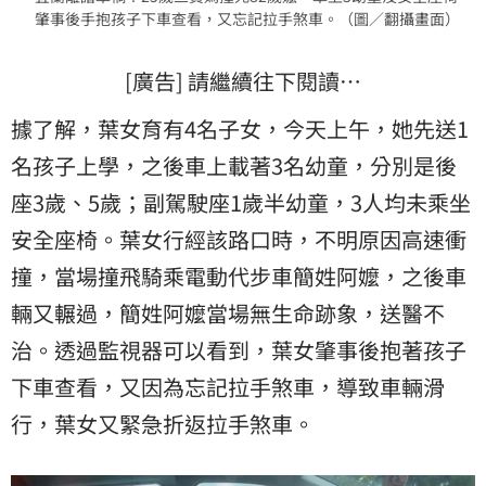
肇事後手抱孩子下車查看，又忘記拉手煞車。（圖／翻攝畫面）
[廣告] 請繼續往下閱讀…
據了解，葉女育有4名子女，今天上午，她先送1
名孩子上學，之後車上載著3名幼童，分別是後
座3歲、5歲；副駕駛座1歲半幼童，3人均未乘坐
安全座椅。葉女行經該路口時，不明原因高速衝
撞，當場撞飛騎乘電動代步車簡姓阿嬤，之後車
輛又輾過，簡姓阿嬤當場無生命跡象，送醫不
治。透過監視器可以看到，葉女肇事後抱著孩子
下車查看，又因為忘記拉手煞車，導致車輛滑
行，葉女又緊急折返拉手煞車。