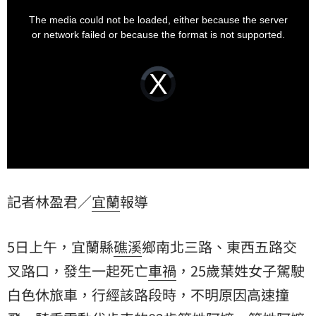
This
is
有3名幼童，但卻未裝設安全座椅，事件發生後，葉女抱
a
The media could not be loaded, either because the server
modal
著1歲多的幼童下車，附近鄰居也出來查看，現場畫面也
window.
or network failed or because the format is not supported.
曝光。
Video
Player
is
loading.
記者林盈君／
宜蘭
報導
5日上午，宜蘭縣
礁溪
鄉南北三路、東西五路交
叉路口，發生一起死亡
車禍
，25歲葉姓女子駕駛
白色休旅車，行經該路段時，不明原因高速撞