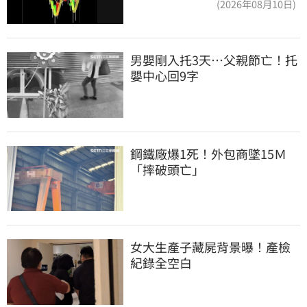
(2026年08月10日)
男嬰剛入托3天…父親節亡！托
嬰中心回9字
鋼鐵廠爆1死！外包商墜15Ｍ
「摔破頭亡」
女大生產子藏屍背景曝！產檢
紀錄全空白