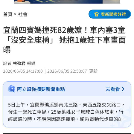
首頁
社會
看新聞換好禮
宜蘭四寶媽撞死82歲嬤！車內塞3童
「沒安全座椅」 她抱1歲娃下車畫面
曝
記者
林盈君
報導
2026/06/05 14:17:00
2026/06/05 22:53:07
更新
阿立幫你摘要新聞重點
去看看
5日上午，宜蘭縣礁溪鄉南北三路、東西五路交叉路口，
發生一起死亡車禍，25歲葉姓女子駕駛白色休旅車，行
經該路段時，不明原因高速撞飛、騎乘電動代步車的82
歲簡姓阿嬤，簡姓阿嬤翻滾數圈後重摔倒地，又被休旅
車輾壓，傷重送醫不治。離譜的是，肇事駕駛葉女車上