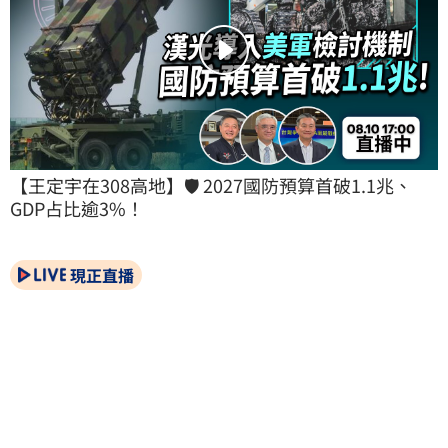
【王定宇在308高地】🛡️ 2027國防預算首破1.1兆、
GDP占比逾3%！
現正直播