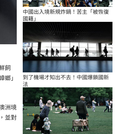
中國出入境新規炸鍋！苦主「被恢復
國籍」
鮮飼
到了機場才知出不去！中國爆鎖國新
蟑螂」
法
澳洲境
，並對