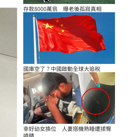
存款8000萬翁　曝老後孤寂真相
國庫空了？中國啟動全球大追稅
幸好幼女換位　人妻搭機熟睡遭揉臀
噴精