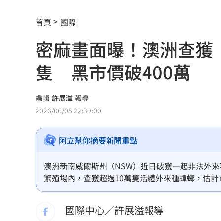
新／爆涉貪！議員范織欽…遭檢方聲押
首頁
國際
離婚台中富商 八點檔女星首合體兒女
密麻畫面曝！澳洲查獲
12秒斷魂片曝！水果商員工…卡擠扁車
隻 黑市價破400萬
陳妍希離婚陳曉 9歲兒暴風式抽高近照
慈濟被詐10億！蔣萬安「名言」翻車被
編輯
許展溢
報導
2026/06/05 22:39:00
新片遭刪戲 羅志祥被目擊赴泰拜四面
阿立幫你摘要新聞重點
苦苓喊「唐朝不存在」 網紅批瞎編歷
兒父親節喊我沒有爸爸 明金成遺孀心
澳洲新南威爾斯州（NSW）近日破獲一起非法外來種
繁殖場內，查獲超過10萬隻活體外來種蟑螂，估計
林多關鍵3分砲 大都會橫掃守護者收3
無比，原本預計將流入市場，作為寵物或爬蟲類的
國際中心／許展溢報導
違約交割飆近100億！將「犯1次就圈存