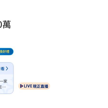
0萬
換好禮
看看
）一家
現正直播
巨大