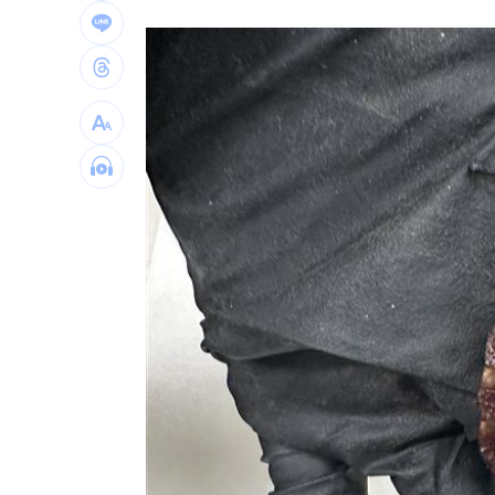
川普對「多晶矽」徵15%關稅 這時間
開盤／台積電漲20元領軍 台股漲近400
川普造勢又出狂言！嗆電動車駕駛「有
拒為產能過剩道歉！外媒嗆中國
09:03
台灣彩券開獎直播中
20:31
LIVE三立+24小時直播
15:27
三立iNEWS新聞台線上直播
18:00
理想混蛋號召粉絲跨海追星吃美食！
18: