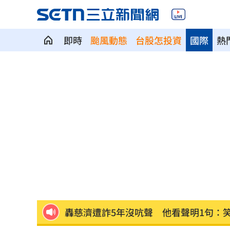
即時
颱風動態
台股怎投資
國際
熱
惡狼性侵關12年不怕：出聲殺死妳！下
4大超商父親節「咖啡買1送1、買8送8」
上架4天賣掉 為何台灣人狂買中古電動
昔暴瘦雙頰凹陷 大咖女星公開露臉狀
肥大叔曾狂播17小時！億元商機代價曝
轟慈濟遭詐5年沒吭聲 他看聲明1句：