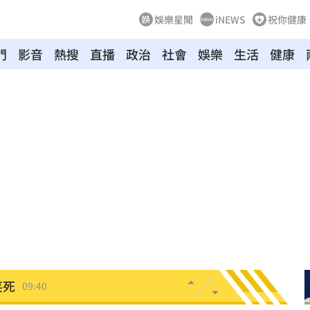
娛樂星聞
iNEWS
祝你健康
門
影音
熱搜
直播
政治
社會
娛樂
生活
健康
場曝
09:47
！
09:47
車
09:44
態曝
09:42
光
09:41
笑死
09:40