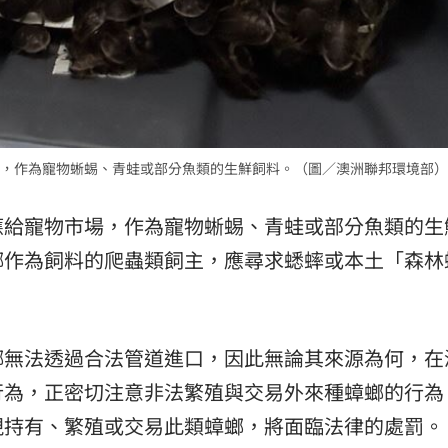
，作為寵物蜥蜴、青蛙或部分魚類的生鮮飼料。（圖／澳洲聯邦環境部）
應給寵物市場，作為寵物蜥蜴、青蛙或部分魚類的生
螂作為飼料的爬蟲類飼主，應尋求蟋蟀或本土「森林
螂無法透過合法管道進口，因此無論其來源為何，在
行為，正密切注意非法繁殖與交易外來種蟑螂的行為
現持有、繁殖或交易此類蟑螂，將面臨法律的處罰。