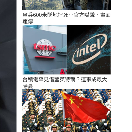
傘兵600米墜地摔死…官方噤聲、畫面
瘋傳
台積電罕見借鑒英特爾？這事成最大
隱憂