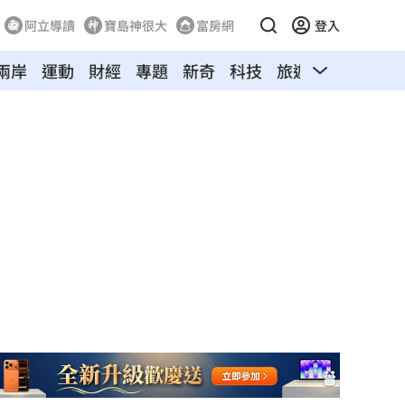
阿立導讀
寶島神很大
富房網
登入
兩岸
運動
財經
專題
新奇
科技
旅遊
汽車
寵物