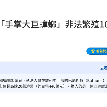
09:39
哭了
09:32
「手掌大巨蟑螂」非法繁殖1
頭亡
09:31
曝
09:28
酸爆
09:25
看新聞
佛
09:24
去
史
09:22
酸
09:19
蟑螂繁殖案，執法人員在該州中西部的巴瑟斯特（Bathurst
市值超高達20萬澳幣（約台幣446萬元）。驚人的是，這些蟑螂
連勝
09:16
飼料。
」
09:16