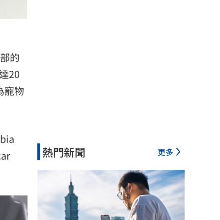
部的
達20
為寵物
ia
熱門新聞
更多
ar