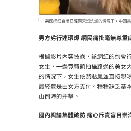
英國網紅自爆已經兩天沒洗澡的情況下，中國美
男方劣行連環爆 網民痛批毫無尊重
根據影片內容披露，該網紅的約會
女生，一邊竟轉頭拍攝路過的美女
的情況下，女生依然貼靠並直接親
最終還是由女方支付。種種缺乏基
山倒海的抨擊。
國內輿論集體破防 痛心斥責盲目崇