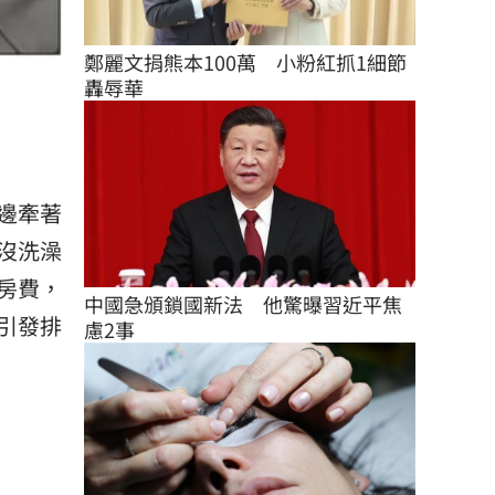
鄭麗文捐熊本100萬　小粉紅抓1細節
轟辱華
邊牽著
沒洗澡
房費，
中國急頒鎖國新法　他驚曝習近平焦
引發排
慮2事