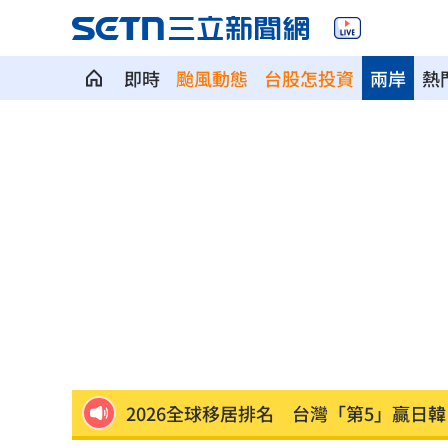
即時
颱風動態
台股怎投資
兩岸
熱
RIIZE 3神曲連發！成燦一句話逼哭粉絲
洞洞鞋竟是假透氣！藥師揭黴菌培養皿
遭蔡阿嘎開撕消失！蘿拉轉行161字首發
狂飆後考驗來了！下週1指標恐掀美股暴
蔣萬安再提疫苗封存30年！周軒引判決
2026全球移居排名 台灣「第5」贏日韓