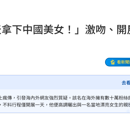
莫茲
20:56
撼全場
20:55
天拿下中國美女！」激吻、開
辛勞
20:54
20:48
BP神曲
20:42
看新聞
回
20:39
去
調查
20:35
歉了
20:30
上瘋傳，引發海內外網友強烈質疑。該名在海外擁有數十萬粉絲
，不料行程僅開展一天，他便高調曬出與一名當地漂亮女生的親
卡住
20:30
舉隨即遭到中國網友砲轟，痛批其毫無尊重，而外國網民的獵奇
爭議。
危
20:30