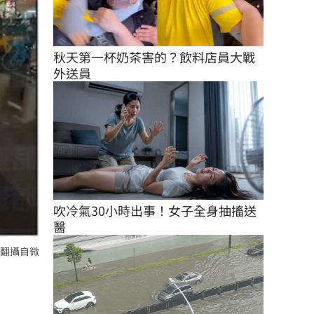
秋天第一杯奶茶害的？飲料店員大戰
外送員
吹冷氣30小時出事！女子全身抽搐送
醫
翻攝自微