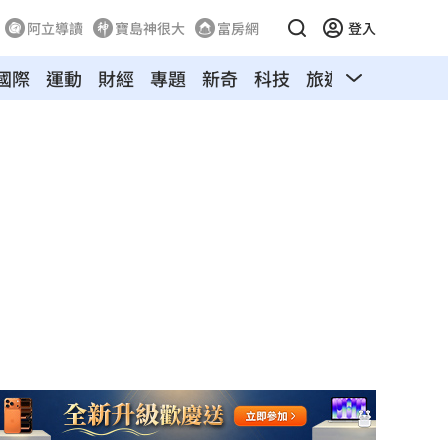
阿立導讀
寶島神很大
富房網
登入
國際
運動
財經
專題
新奇
科技
旅遊
汽車
寵物