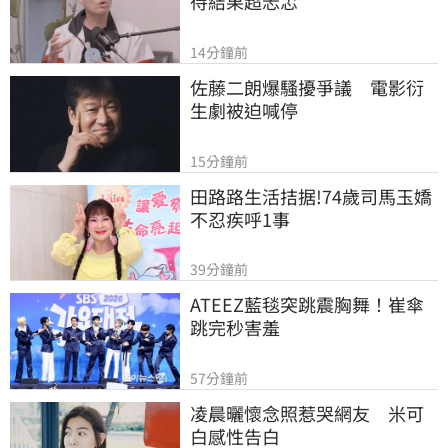
待結果超忐忑
14分鐘前
佐藤二朗爆騷擾爭議　電影衍
生劇被迫喊停
15分鐘前
田路路生活拮据!74歲司馬玉嬌
不忍疾呼1事
39分鐘前
ATEEZ藍毯突跳震胸舞！崔傘
跳完秒害羞
57分鐘前
凌晨曬懷念照惹哭網友　米可
白感性告白