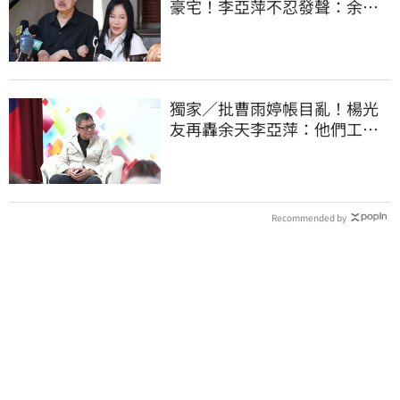
豪宅！李亞萍不忍發聲：余天
管工會都貼錢
獨家／批曹雨婷帳目亂！楊光
友再轟余天李亞萍：他們工會
跟演藝圈沒關
Recommended by