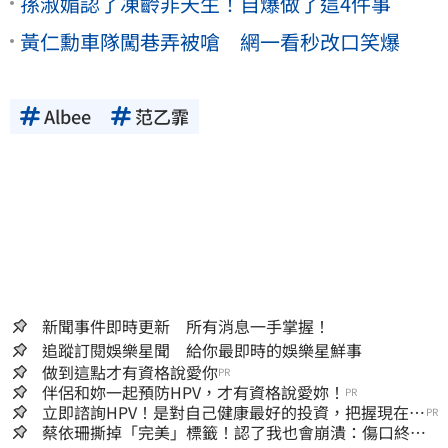
孫淑媚認了凍齡非天生！自爆做了這4件事
黃仁勳車隊闖巷弄被嗆 網一看秒改口笑爆
Albee
范乙霏
新聞事件即時更新 所有消息一手掌握！
追蹤訂閱娛樂星聞 給你最即時的娛樂星鮮事
做到這點才有資格說愛你
PR
伴侶和妳一起預防HPV，才有資格說愛妳！
PR
立即諮詢HPV！是對自己健康最好的投資，把握現在不
PR
嫌晚！
蔡依珊撕掉「完美」標籤！認了我也會崩潰：傷口終究