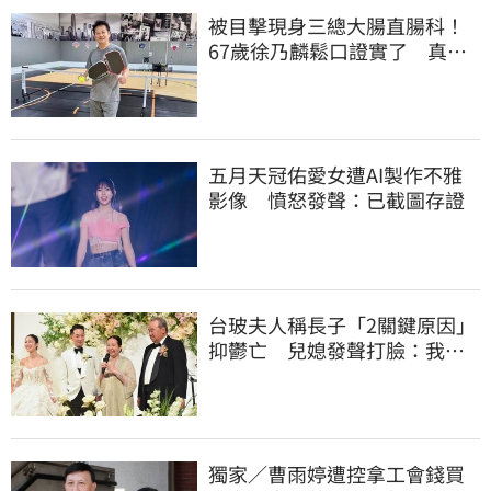
被目擊現身三總大腸直腸科！
67歲徐乃麟鬆口證實了 真實
體況曝光
五月天冠佑愛女遭AI製作不雅
影像 憤怒發聲：已截圖存證
台玻夫人稱長子「2關鍵原因」
抑鬱亡 兒媳發聲打臉：我從
來不信⋯
獨家／曹雨婷遭控拿工會錢買