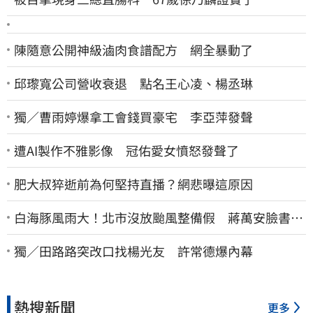
陳隨意公開神級滷肉食譜配方 網全暴動了
邱瓈寬公司營收衰退 點名王心凌、楊丞琳
獨／曹雨婷爆拿工會錢買豪宅 李亞萍發聲
遭AI製作不雅影像 冠佑愛女憤怒發聲了
肥大叔猝逝前為何堅持直播？網悲曝這原因
白海豚風雨大！北市沒放颱風整備假 蔣萬安臉書遭
網友灌爆：標準在哪？
獨／田路路突改口找楊光友 許常德爆內幕
熱搜新聞
更多