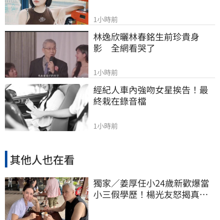
1小時前
林逸欣曬林春銘生前珍貴身
影　全網看哭了
1小時前
經紀人車內強吻女星挨告！最
終栽在錄音檔
1小時前
其他人也在看
獨家／姜厚任小24歲新歡爆當
小三假學歷！楊光友怒揭真實
內幕：我祝福