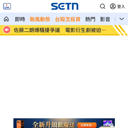
登入
即時
颱風動態
台股怎投資
熱門
影音
熱搜
超忐
佐藤二朗爆騷擾爭議 電影衍生劇被迫喊
蜂蜜配
停