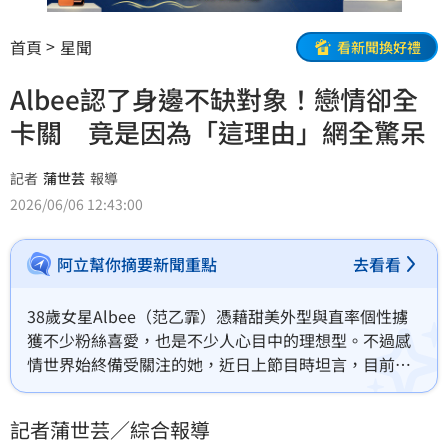
首頁
星聞
看新聞換好禮
Albee認了身邊不缺對象！戀情卻全
卡關 竟是因為「這理由」網全驚呆
記者
蒲世芸
報導
2026/06/06 12:43:00
阿立幫你摘要新聞重點
去看看
38歲女星Albee（范乙霏）憑藉甜美外型與直率個性擄
獲不少粉絲喜愛，也是不少人心目中的理想型。不過感
情世界始終備受關注的她，近日上節目時坦言，目前雖
然維持單身狀態，但其實身邊一直不乏約會對象，只是
戀情始終難以突破「百日關卡」。
記者蒲世芸／綜合報導