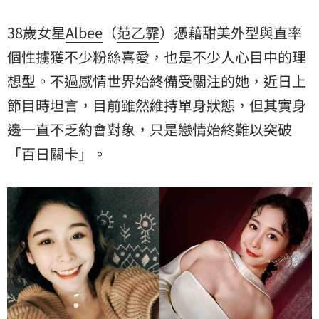
38歲女星
Albee
（
范乙霏
）憑藉甜美外型與直率
個性擄獲不少粉絲喜愛，也是不少人心目中的理
想型。不過感情世界始終備受關注的她，近日上
節目時坦言，目前雖然維持單身狀態，但其實身
邊一直不乏約會對象，只是戀情始終難以突破
「百日關卡」。