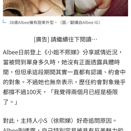
38歲Albee擁有甜美外型。（圖／翻攝自Albee IG）
[廣告] 請繼續往下閱讀…
Albee日前登上《小姐不熙娣》分享感情近況，
當被問到單身多久時，她沒有正面透露具體時
間，但坦承這段期間其實一直都有認識、約會中
的對象。不過她也無奈表示，歷任約會對象幾乎
都撐不過100天，「我覺得兩個月已經是極限
了。」
對此，主持人小S（徐熙娣）好奇追問原因。
Albee則透露，自己特別容易被具有反差魅力的