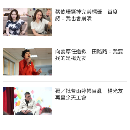
蔡依珊撕掉完美標籤　首度
認：我也會崩潰
向姜厚任道歉　田路路：我要
找的是楊光友
獨／批曹雨婷帳目亂　楊光友
再轟余天工會