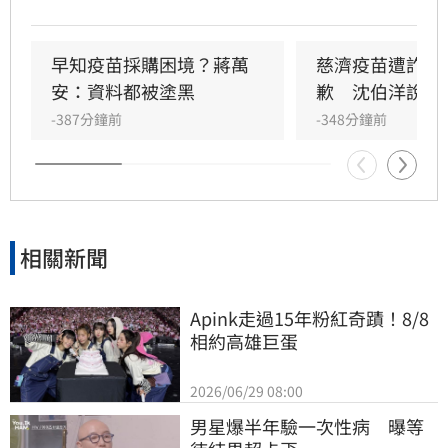
陳時中與中央防疫團隊，目的是為了政治鬥爭與
選舉利益。吳思瑤強調，政府當年是為了把關國
人健康、阻絕詐騙掮客，真相大白後，藍白陣營
早知疫苗採購困境？蔣萬
慈濟疫苗遭詐蔣
仍持續造謠甩鍋。她批評蔣萬安與柯文哲無視事
安：資料都被塗黑
歉　沈伯洋說話
實、試圖洗腦市民，認為這種政治口水已無正當
-387分鐘前
-348分鐘前
性，呼籲回歸專業問政，並強調台灣民眾不會再
次被誤導，政治抹黑手段終將遭民意唾棄。
相關新聞
Apink走過15年粉紅奇蹟！8/8
相約高雄巨蛋
2026/06/29 08:00
男星爆半年驗一次性病　曝等