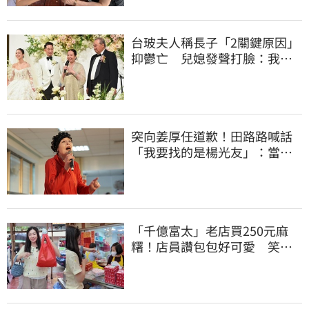
台玻夫人稱長子「2關鍵原因」
抑鬱亡 兒媳發聲打臉：我從
來不信⋯
突向姜厚任道歉！田路路喊話
「我要找的是楊光友」：當時
太衝動
「千億富太」老店買250元麻
糬！店員讚包包好可愛 笑
回：我自己做的