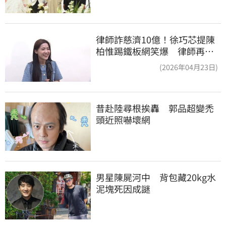
律師詐慈濟10億！徐巧芯提陳
柏惟踢鐵板網笑爆 律師再曬1
照補刀
(2026年04月23日)
昔赴陸尋根挨轟　郭品超變禿
頭近照嚇壞網
男星陳屍河中　背包藏20kg水
泥塊死因成謎