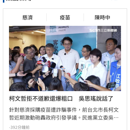
慈濟
疫苗
陳時中
柯文哲拒不道歉還爆粗口　吳思瑤說話了
針對慈濟採購疫苗遭詐騙事件，前台北市長柯文
哲近期激動砲轟政府引發爭議。民進黨立委吳思
瑤對此重砲回擊，直指當年「藍白紅」聯手抹黑
-392分鐘前