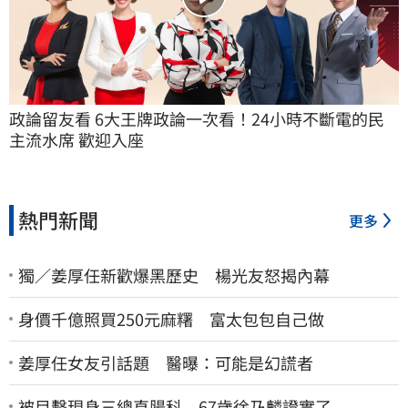
政論留友看 6大王牌政論一次看！24小時不斷電的民
主流水席 歡迎入座
熱門新聞
更多
獨／姜厚任新歡爆黑歷史 楊光友怒揭內幕
身價千億照買250元麻糬 富太包包自己做
姜厚任女友引話題 醫曝：可能是幻謊者
被目擊現身三總直腸科 67歲徐乃麟證實了