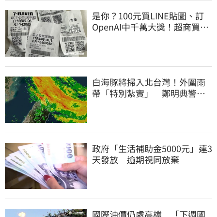
是你？100元買LINE貼圖、訂
OpenAI中千萬大獎！超商買10
元麥香爽中200萬
白海豚將掃入北台灣！外圍雨
帶「特別紮實」 鄭明典警告
別出門
政府「生活補助金5000元」連3
天發放 逾期視同放棄
國際油價仍處高檔 「下週國