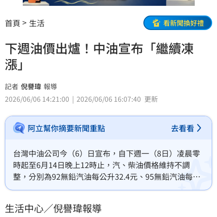
首頁
生活
看新聞換好禮
下週油價出爐！中油宣布「繼續凍
漲」
記者
倪譽瑋
報導
2026/06/06 14:21:00
2026/06/06 16:07:40
更新
阿立幫你摘要新聞重點
去看看
台灣中油公司今（6）日宣布，自下週一（8日）凌晨零
時起至6月14日晚上12時止，汽、柴油價格維持不調
整，分別為92無鉛汽油每公升32.4元、95無鉛汽油每公
升33.9元、98無鉛汽油每公升35.9元、超級柴油每公升
31元。
生活中心／倪譽瑋報導