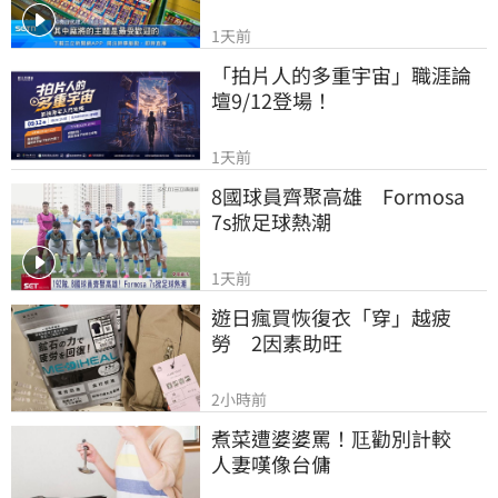
1天前
「拍片人的多重宇宙」職涯論
壇9/12登場！
1天前
8國球員齊聚高雄　Formosa 
7s掀足球熱潮
1天前
遊日瘋買恢復衣「穿」越疲
勞　2因素助旺
2小時前
煮菜遭婆婆罵！尫勸別計較　
人妻嘆像台傭