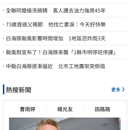
全聯阿嬤級洗碗精 客人讚去油力強用45年
73歲首過父親節 他找亡妻淚：今天好快樂
白海豚颱風影響時間增加 1地區恐炸雨3天
颱風假宣布了！白海豚來襲「1縣市明停班停課」
中颱白海豚逐漸逼近 北市工地鷹架突倒塌
熱搜新聞
更多
曹雨婷
楊光友
田路路