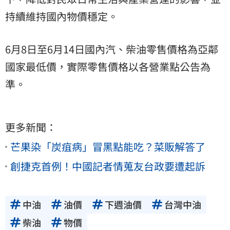
持續維持國內物價穩定。
6月8日至6月14日國內汽、柴油零售價格為亞鄰
國家最低價，實際零售價格以各營業點公告為
準。
更多新聞：
芒果染「炭疽病」冒黑點能吃？菜販解答了
創捷克首例！中國記者情蒐友台政要遭起訴
中油
油價
下週油價
台灣中油
柴油
物價