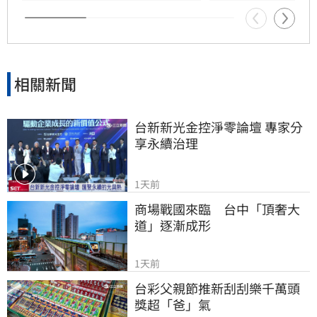
展現具體作為照顧資深藝人，而非僅提供勞健保
功能。整起事件引發關注，田路路則強調目前先
處理身體狀況，後續發展仍待觀察。
相關新聞
台新新光金控淨零論壇 專家分
享永續治理
1天前
商場戰國來臨　台中「頂奢大
道」逐漸成形
1天前
台彩父親節推新刮刮樂千萬頭
獎超「爸」氣