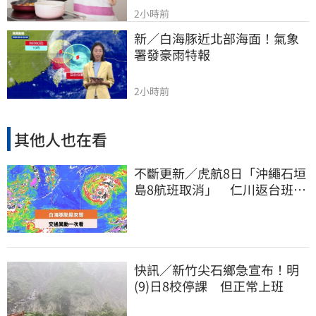
2小時前
新／白海豚近北部海面！氣象
署發豪雨特報
2小時前
其他人也在看
不斷更新／虎航8日「沖繩石垣
島8航班取消」 仁川返台班機
提前1天起飛
快訊／新竹尖石鄉急宣布！明
(9)日8校停課 但正常上班