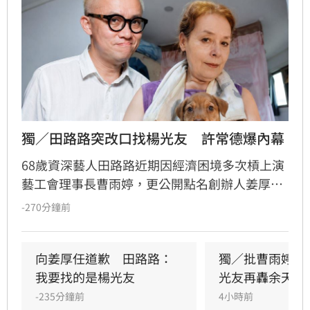
獨／田路路突改口找楊光友　許常德爆內幕
68歲資深藝人田路路近期因經濟困境多次槓上演
藝工會理事長曹雨婷，更公開點名創辦人姜厚任
出面，事後卻發文坦言搞錯對象，真正想找的是
-270分鐘前
前理事長楊光友。楊光友對此回應，質疑田路路
晚年困頓不應全歸咎於工會。對此，音樂人許常
德出面緩頰，建議田路路應先安頓好生活，並提
向姜厚任道歉　田路路：
獨／批曹雨婷帳
議透過口述歷史記錄資深藝人的故事。許常德同
我要找的是楊光友
光友再轟余天工
時批評現任理事長曹雨婷不應神隱，呼籲工會應
-235分鐘前
4小時前