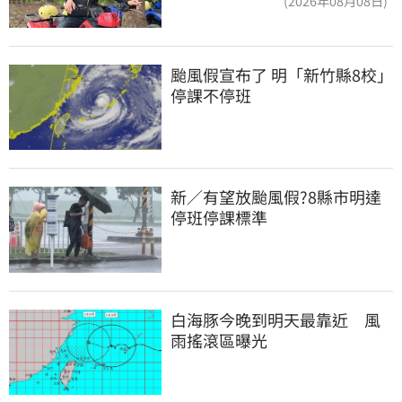
(2026年08月08日)
颱風假宣布了 明「新竹縣8校」
停課不停班
新／有望放颱風假?8縣市明達
停班停課標準
白海豚今晚到明天最靠近　風
雨搖滾區曝光