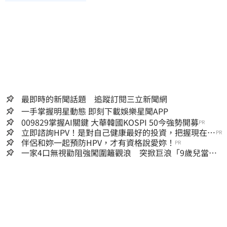
最即時的新聞話題 追蹤訂閱三立新聞網
一手掌握明星動態 即刻下載娛樂星聞APP
009829掌握AI關鍵 大華韓國KOSPI 50今強勢開募
PR
立即諮詢HPV！是對自己健康最好的投資，把握現在不
PR
嫌晚！
伴侶和妳一起預防HPV，才有資格說愛妳！
PR
一家4口無視勸阻強闖圍籬觀浪 突掀巨浪「9歲兒當場
遭捲入海」