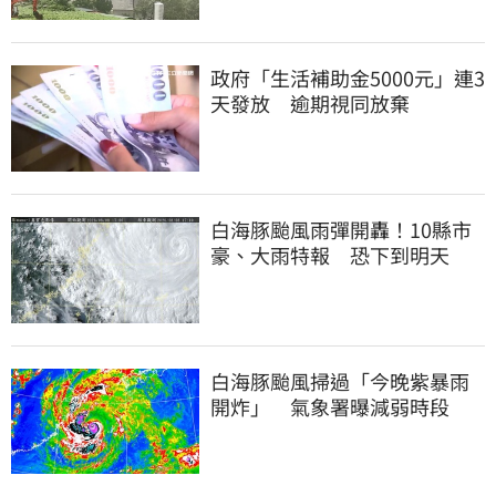
政府「生活補助金5000元」連3
天發放 逾期視同放棄
白海豚颱風雨彈開轟！10縣市
豪、大雨特報 恐下到明天
白海豚颱風掃過「今晚紫暴雨
開炸」 氣象署曝減弱時段