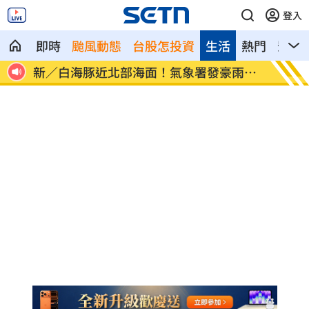
登入
即時
颱風動態
台股怎投資
生活
熱門
影音
雨特
南電Q2財報公布後 目標價調升
俄軍空