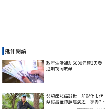
延伸閱讀
政府生活補助5000元連3天發 
逾期視同放棄
父親節悲痛辭世！前彰化市代
蔡裕昌罹肺腺癌病逝 享壽71
歲