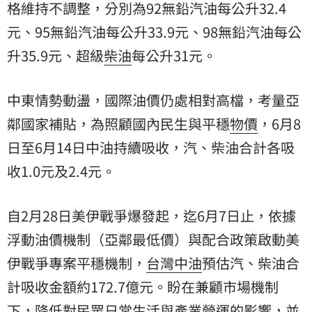
格維持不調整，分別為92無鉛汽油每公升32.4
元、95無鉛汽油每公升33.9元、98無鉛汽油每公
升35.9元、超級
柴油
每公升31元。
中東情勢動盪，國際油價仍處相對高檔，考量亞
鄰國家補貼，為照顧國內民生與平穩
物價
，6月8
日至6月14日中油持續吸收，汽、柴油合計各吸
收1.0元及2.4元。
自2月28日美伊戰爭爆發起，迄6月7日止，依據
浮動油價機制（亞鄰最低價）與配合政策啟動美
伊戰爭專案平穩機制，
台灣中油
預估汽、柴油合
計吸收金額約172.7億元。盼在兼顧市場機制
下，降低對民眾日常生活與產業營運的影響，並