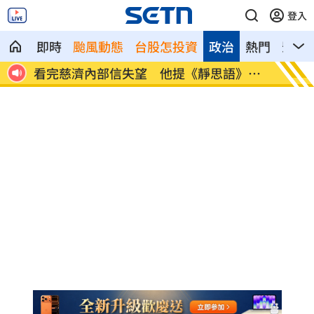
登入
即時
颱風動態
台股怎投資
政治
熱門
影音
》酸
台玻夫人稱長子2原因逝 兒媳嗆：我不信
徐巧芯