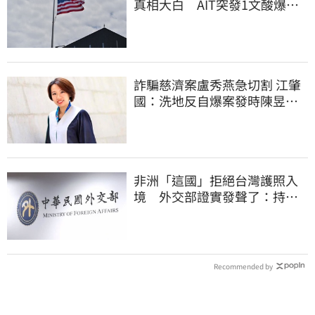
真相大白 AIT突發1文酸爆…
他笑：真的很會
詐騙慈濟案盧秀燕急切割 江肇
國：洗地反自爆案發時陳昱瑄
與市府關係
非洲「這國」拒絕台灣護照入
境 外交部證實發聲了：持續
交涉聯繫
Recommended by