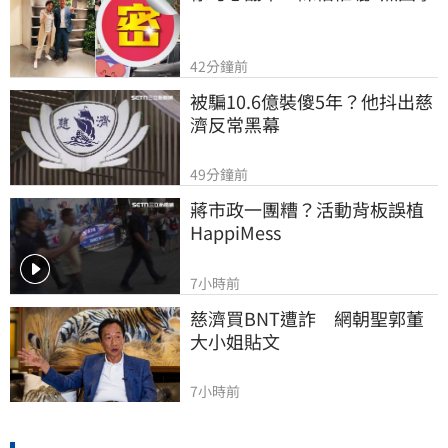
42分鐘前
被騙10.6億裝傻5年？他抖出慈
濟反常黑幕
49分鐘前
蔣市政一團糟？活動背板誤植
HappiMess
7小時前
慈濟買BNT遭詐　網朝聖郭董
大小姐貼文
7小時前