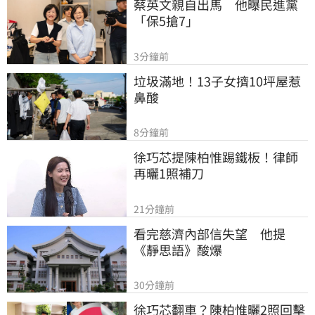
蔡英文親自出馬　他曝民進黨
「保5搶7」
3分鐘前
垃圾滿地！13子女擠10坪屋惹
鼻酸
8分鐘前
徐巧芯提陳柏惟踢鐵板！律師
再曬1照補刀
21分鐘前
看完慈濟內部信失望　他提
《靜思語》酸爆
30分鐘前
徐巧芯翻車？陳柏惟曬2照回擊