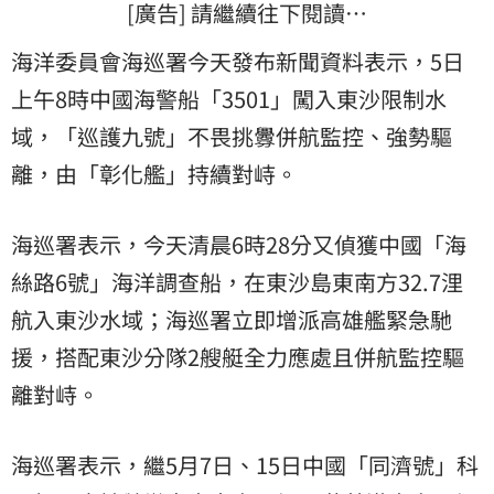
[廣告] 請繼續往下閱讀…
海洋委員會海巡署今天發布新聞資料表示，5日
上午8時中國海警船「3501」闖入東沙限制水
域，「巡護九號」不畏挑釁併航監控、強勢驅
離，由「彰化艦」持續對峙。
海巡署表示，今天清晨6時28分又偵獲中國「海
絲路6號」海洋調查船，在東沙島東南方32.7浬
航入東沙水域；海巡署立即增派高雄艦緊急馳
援，搭配東沙分隊2艘艇全力應處且併航監控驅
離對峙。
海巡署表示，繼5月7日、15日中國「同濟號」科