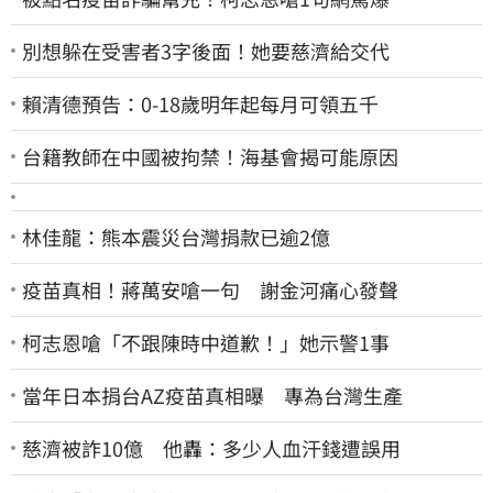
別想躲在受害者3字後面！她要慈濟給交代
賴清德預告：0-18歲明年起每月可領五千
台籍教師在中國被拘禁！海基會揭可能原因
林佳龍：熊本震災台灣捐款已逾2億
疫苗真相！蔣萬安嗆一句 謝金河痛心發聲
柯志恩嗆「不跟陳時中道歉！」她示警1事
當年日本捐台AZ疫苗真相曝 專為台灣生產
慈濟被詐10億 他轟：多少人血汗錢遭誤用