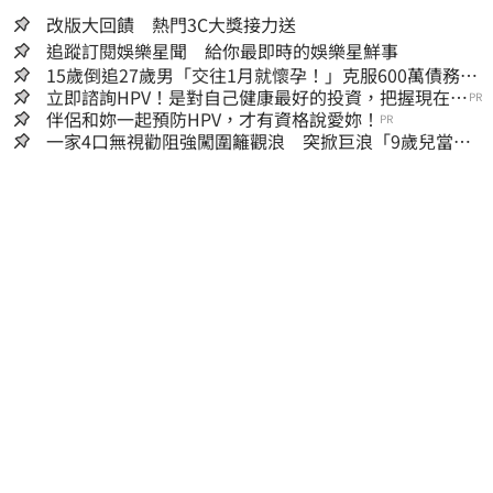
改版大回饋 熱門3C大獎接力送
追蹤訂閱娛樂星聞 給你最即時的娛樂星鮮事
15歲倒追27歲男「交往1月就懷孕！」克服600萬債務
36歲美魔女當阿嬤了
立即諮詢HPV！是對自己健康最好的投資，把握現在不
PR
嫌晚！
伴侶和妳一起預防HPV，才有資格說愛妳！
PR
一家4口無視勸阻強闖圍籬觀浪 突掀巨浪「9歲兒當場
遭捲入海」