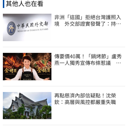
其他人也在看
非洲「這國」拒絕台灣護照入
境 外交部證實發聲了：持續
交涉聯繫
傳要價40萬！「鍋烤節」盧秀
燕一人獨秀宣傳布條惹議 台
中市府全說了
再點慈濟內部信疑點！沈榮
欽：高層與風控都嚴重失職