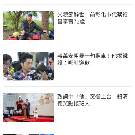
父親節辭世　前彰化市代蔡裕
昌享壽71歲
蔣萬安粗暴一句翻車！他揭鐵
證：哪時道歉
致詞中「他」突衝上台　賴清
德笑點接班人