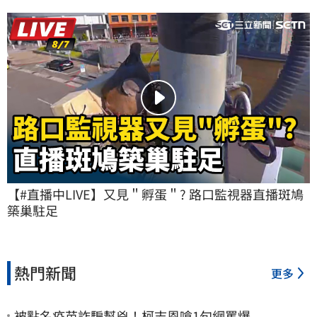
【#直播中LIVE】又見＂孵蛋＂? 路口監視器直播斑鳩
築巢駐足
熱門新聞
更多
被點名疫苗詐騙幫兇！柯志恩嗆1句網罵爆