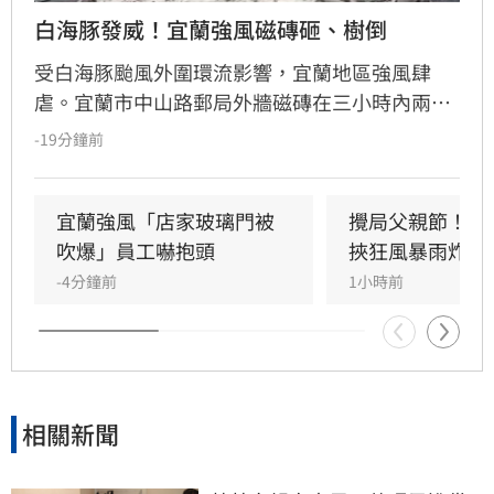
白海豚發威！宜蘭強風磁磚砸、樹倒
受白海豚颱風外圍環流影響，宜蘭地區強風肆
虐。宜蘭市中山路郵局外牆磁磚在三小時內兩度
剝落，武營街亦發生磁磚砸地險象，所幸無人傷
-19分鐘前
亡。此外，五結與三星鄉傳出路樹倒塌，市區選
舉看板受強風吹襲搖搖欲墜，烏石港賞鯨船被迫
全面停駛。
宜蘭強風「店家玻璃門被
攪局父親節！中
吹爆」員工嚇抱頭
挾狂風暴雨炸雙
-4分鐘前
1小時前
相關新聞