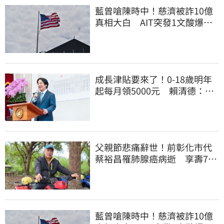
藍曾嗆陳時中！慈濟被詐10億
真相大白 AIT突發1文酸爆…
他笑：真的很會
成長津貼要來了！0-18歲明年
起每月領5000元 賴清德：此
時不生更待何時
父親節悲痛辭世！前彰化市代
蔡裕昌罹肺腺癌病逝 享壽71
歲
藍曾嗆陳時中！慈濟被詐10億