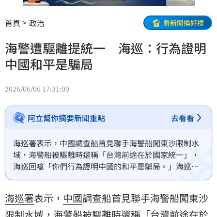
首頁
政治
看新聞換好禮
海警遭驅離提統一 海巡：行為證明
中國和平是騙局
2026/06/06 17:31:00
阿立幫你摘要新聞重點
去看看
海巡署表示，中國調查船首見聯手海警船闖東沙限制水
域，海警船被驅離時還稱「台灣前途在於國家統一」，
海巡回嗆「你們行為證明中國的和平是騙局。」海巡署
正持續指派艦艇監控對峙。
海巡署
表示，
中國
調查船首見聯手海警船闖東沙
限制水域，海警船被驅離時還稱「
台灣
前途在於