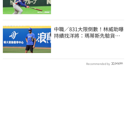
都曾表態想網羅
中職／831大限倒數！林威助曝
持續找洋將：瑪蒂斯先驗貨、
威哥神會再試
Recommended by