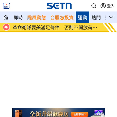
登入
即時
颱風動態
台股怎投資
運動
熱門
影音
日韓
革命衛隊要美滿足條件 否則不開放荷莫
ALLD
茲
場