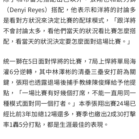
（Denyi Reyes）搭配，他表示和洋將的討論多
是看對方狀況來決定比賽的配球模式，「跟洋將
不會討論太多，看他們當天的狀況看比賽怎麼搭
配，看當天的狀況決定要怎麼面對這場比賽。」
統一獅在5日面對悍將的比賽，7局上悍將單局海
灌6分逆轉，其中林澤彬的清壘三壘安打蔚為關
鍵，張翔也透露退場後捕手教練陳俊輝給予他提
點，「一場比賽有好幾個打席，不能一直用同一
種模式面對同一個打者。」本季張翔出賽24場已
經比前3年加總12場還多，賽季也繳出2成30打擊
率1轟5分打點，都是生涯最佳的表現。