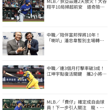
MLB／狄亞茲連2天放火！大谷
翔平10局掃超前安 道奇險逃9
年來最長8連敗
中職／陪伴富邦悍將10年！
「喇叭」潘忠韋暫別主場轉
播 感性發聲了
中職／連3個月打擊率破3成！
江坤宇點復活關鍵 攜2小將赴
美特訓見成效
MLB／「費仔」確定成自由球
員！下一步引人關注 龍、獅