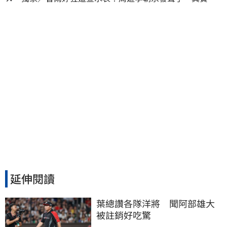
法曝光
延伸閱讀
葉總讚各隊洋將　聞阿部雄大
被註銷好吃驚