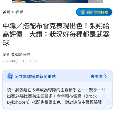
首頁
運動
看新聞換好禮
中職／搭配布雷克表現出色！張翔給
高評價 大讚：狀況好每種都是武器
球
記者
黃耿誼
報導
2026/06/06 16:37:00
阿立幫你摘要新聞重點
去看看
統一獅張翔在今年成為球隊的主戰捕手之一，賽季一共
出賽24場比賽為生涯最多，今年和布雷克（Brock 
Dykxhoorn）搭配也相當出色，對於這位中職經驗豐富
的洋將，張翔給予的評價是「狀況好每個球種都是武器
球」。