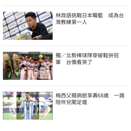
林政語挑戰日本職籃　成為台
灣教練第一人
獨／北勢棒球隊穿破鞋拚冠
軍　台僑看哭了
梅西父親病逝享壽68歲　一路
陪伴兒闖足壇