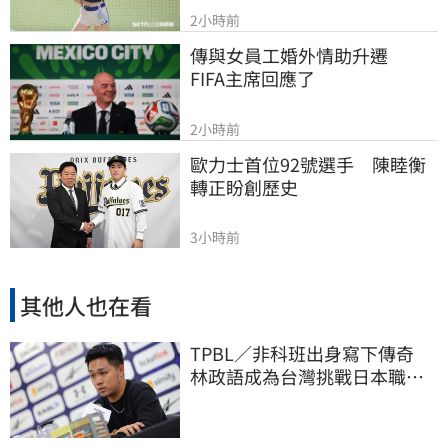
2小時前
傳與女員工婚外情助升遷　
FIFA主席回應了
2小時前
歐力士首位92號選手　陳睦衡
轉正盼創歷史
3小時前
其他人也在看
TPBL／非科班出身寫下傳奇
林政語成為台灣挑戰日本職籃
教練第一人