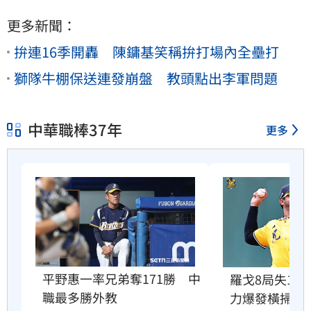
更多新聞：
拚連16季開轟 陳鏞基笑稱拚打場內全壘打
獅隊牛棚保送連發崩盤 教頭點出李軍問題
中華職棒37年
更多
平野惠一率兄弟奪171勝　中
羅戈8局失1
職最多勝外教
力爆發橫掃雄