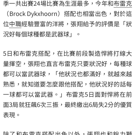
季一共出賽24場比賽為生涯最多，今年和
布雷克
（Brock Dykxhoorn）搭配也相當出色，對於這
位
中職
經驗豐富的洋將，張翔給予的評價是「狀
況好每個球種都是武器球」。
5日和布雷克搭配，在比賽前段製造悍將打線大
量揮空，張翔也直言布雷克只要狀況好，每種球
都可以當武器球，「他狀況也都滿好，就越來越
熟悉，就知道要怎麼跟他搭配，他狀況好的話每
一球都可以當武器。」布雷克5日面對悍將在前
面3局就狂飆6次三振，最終繳出6局失2分的優質
表現。
除了和布雷克搭配出色以外，張翔也和銳力獅