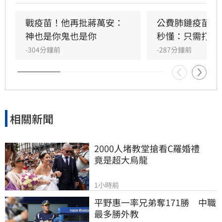
台北地院依誹謗罪判刑。周軒強調衛福部早已多
次澄清，並質疑蔣萬安身為市長卻對此司法判決
戰疫苗！他再批蔣萬安：
公費肺鏈疫苗8/
一無所知，大酸其言論恐步上吳子嘉後塵，引發
神也是你鬼也是你
秒懂：只需打1
社會對於疫苗採購政治爭議與假訊息議題的廣泛
-304分鐘前
-287分鐘前
關注與討論。
相關新聞
2000人堵教堂搶看C羅婚禮　
竟是超大烏龍
1小時前
平野惠一率兄弟奪171勝　中職
最多勝外教