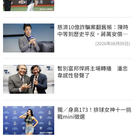
慈濟10億詐騙案翻舊帳：陳時
中等到歷史平反，蔣萬安償還
2022政治利息
(2026年08月09日)
暫別富邦悍將主場轉播　潘忠
韋感性發聲了
獨／身高173！排球女神十一挑
戰mini徵選