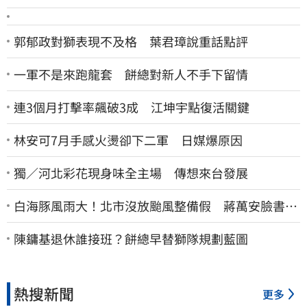
郭郁政對獅表現不及格 葉君璋說重話點評
一軍不是來跑龍套 餅總對新人不手下留情
連3個月打擊率飆破3成 江坤宇點復活關鍵
林安可7月手感火燙卻下二軍 日媒爆原因
獨／河北彩花現身味全主場 傳想來台發展
白海豚風雨大！北市沒放颱風整備假 蔣萬安臉書遭
網友灌爆：標準在哪？
陳鏞基退休誰接班？餅總早替獅隊規劃藍圖
熱搜新聞
更多