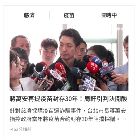
慈濟
疫苗
陳時中
蔣萬安再提疫苗封存30年！周軒引判決開酸
針對慈濟採購疫苗遭詐騙事件，台北市長蔣萬安
指控政府當年將疫苗合約封存30年阻擋採購。對
此，周軒發文反擊，指出吳子嘉曾因散布「政府
-463分鐘前
貪汙疫苗款、合約封存30年」等不實假訊息，遭