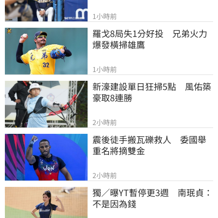
1小時前
羅戈8局失1分好投　兄弟火力
爆發橫掃雄鷹
1小時前
新濠建設單日狂掃5點　風佑築
豪取8連勝
2小時前
震後徒手搬瓦礫救人　委國舉
重名將摘雙金
2小時前
獨／曝YT暫停更3週　南珉貞：
不是因為錢