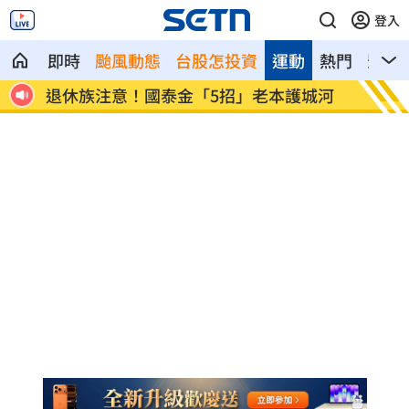
登入
即時
颱風動態
台股怎投資
運動
熱門
影音
的
退休族注意！國泰金「5招」老本護城河
漢光首