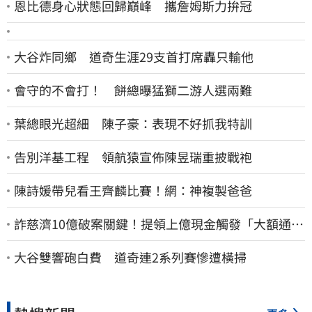
恩比德身心狀態回歸巔峰 攜詹姆斯力拚冠
大谷炸同鄉 道奇生涯29支首打席轟只輸他
會守的不會打！ 餅總曝猛獅二游人選兩難
葉總眼光超細 陳子豪：表現不好抓我特訓
告別洋基工程 領航猿宣佈陳昱瑞重披戰袍
陳詩媛帶兒看王齊麟比賽！網：神複製爸爸
詐慈濟10億破案關鍵！提領上億現金觸發「大額通
報」神鬼律師遭擊落內幕
大谷雙響砲白費 道奇連2系列賽慘遭橫掃