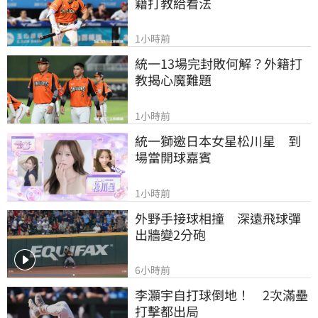
籍打教給看法
1小時前
統一13場完封敗何解？外籍打
教揭心魔難題
1小時前
統一獅邀日本女星松川星　到
場當開球嘉賓
1小時前
外野手接球相撞　深遠飛球彈
出牆變2分砲
6小時前
李灝宇自打球倒地！　2次滿壘
打擊都出局