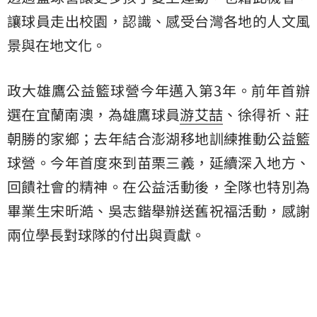
讓球員走出校園，認識、感受台灣各地的人文風
景與在地文化。
政大雄鷹公益籃球營今年邁入第3年。前年首辦
選在宜蘭南澳，為雄鷹球員
游艾喆
、徐得祈、
莊
朝勝
的家鄉；去年結合澎湖移地訓練推動公益籃
球營。今年首度來到苗栗三義，延續深入地方、
回饋社會的精神。在公益活動後，全隊也特別為
畢業生宋昕澔、吳志鍇舉辦送舊祝福活動，感謝
兩位學長對球隊的付出與貢獻。