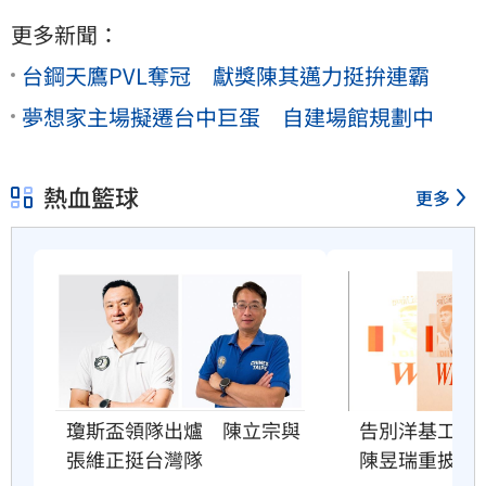
更多新聞：
台鋼天鷹PVL奪冠 獻獎陳其邁力挺拚連霸
夢想家主場擬遷台中巨蛋 自建場館規劃中
熱血籃球
更多
瓊斯盃領隊出爐　陳立宗與
告別洋基工程
張維正挺台灣隊
陳昱瑞重披戰