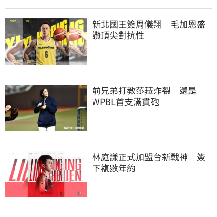
新北國王簽周儀翔　毛加恩盛
讚頂尖對抗性
前兄弟打教莎菈炸裂　還是
WPBL首支滿貫砲
林庭謙正式加盟台新戰神　簽
下複數年約