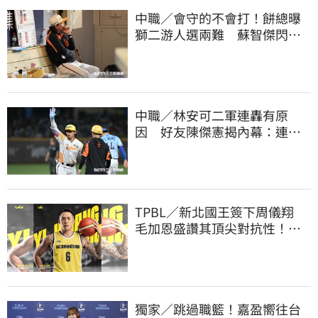
中職／會守的不會打！餅總曝
獅二游人選兩難 蘇智傑閃到
腰最快下週歸隊
中職／林安可二軍連轟有原
因 好友陳傑憲揭內幕：連天
才都願意調整
TPBL／新北國王簽下周儀翔
毛加恩盛讚其頂尖對抗性！盼
助隊衝擊金盃
獨家／跳過職籃！嘉盈嚮往台