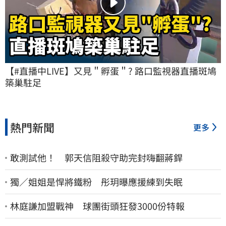
【#直播中LIVE】又見＂孵蛋＂? 路口監視器直播斑鳩
築巢駐足
熱門新聞
更多
敢測試他！ 郭天信阻殺守助完封嗨翻蔣銲
獨／姐姐是悍將鐵粉 彤玥曝應援練到失眠
林庭謙加盟戰神 球團街頭狂發3000份特報