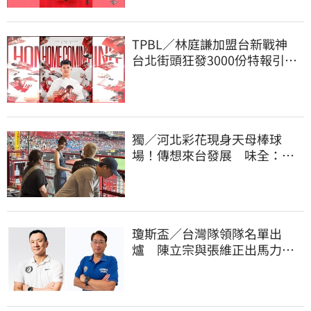
TPBL／林庭謙加盟台新戰神
台北街頭狂發3000份特報引爆
人潮
獨／河北彩花現身天母棒球
場！傳想來台發展 味全：歡
迎各界人士進場
瓊斯盃／台灣隊領隊名單出
爐 陳立宗與張維正出馬力挺
國家隊