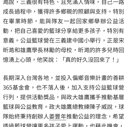
澔說，三義很有特色、且充滿人情味，自己一路
成長過程中，獲得許多鄉親的照顧與支持。特別
在畢業時節，能與隊友一起回家鄉舉辦公益活
動，把自己喜愛的籃球分享給更多孩子，特別有
意義。公益籃球營在三義建中國小舉行，正是宋
昕澔和雄鷹學長林勵的母校，昕澔的許多兒時回
憶湧上心頭，他笑說：「真的好久沒回來了！」
長期深入台灣各地，並投入偏鄉音樂計畫的善耕
365基金會，也不落人後，加入支持公益籃球營
行列，提供活動獎品，與政大雄鷹攜手推動基層
籃球與公益教育。政大雄鷹總教練陳子威說，球
隊始終秉持創辦人
姜豐年
推動公益的理念，希望
透過籃球營讓更多孩子愛上運動，也藉此機會，