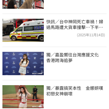
快訊／台中神岡死亡車禍！婦
過馬路遭大貨車撞擊…下半身
輾碎慘死路口
(2025年11月14日)
獨／嘉盈嚮往台灣應援文化　
香港跨海追夢
獨／暴露搞笑本性　金娜妍嘆
初戀女神崩壞