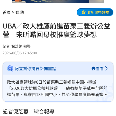
首頁
運動
看新聞換好禮
UBA／政大雄鷹前進苗栗三義辦公益
營 宋昕澔回母校推廣籃球夢想
記者
倪芝蓉
報導
2026/06/06 17:45:00
阿立幫你摘要新聞重點
去看看
政大雄鷹籃球隊6日於苗栗縣三義鄉建中國小舉辦
「2026政大雄鷹公益籃球營」，總教練陳子威率全隊前
進苗栗，與來自13所國中小、共51位學員度過充滿籃球
與歡笑的一天。其中，來自苗栗三義、本屆畢業的大四
球員宋昕澔，成為家鄉孩子的「超級偶像」。
記者倪芝蓉／綜合報導