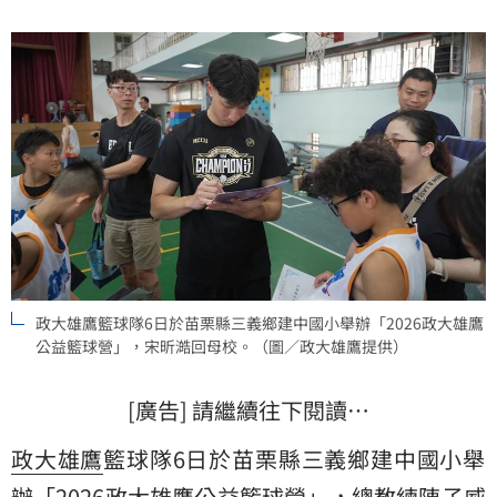
政大雄鷹籃球隊6日於苗栗縣三義鄉建中國小舉辦「2026政大雄鷹
公益籃球營」，宋昕澔回母校。（圖／政大雄鷹提供）
[廣告] 請繼續往下閱讀…
政大雄鷹
籃球隊6日於苗栗縣三義鄉建中國小舉
辦「2026政大雄鷹公益籃球營」，總教練
陳子威