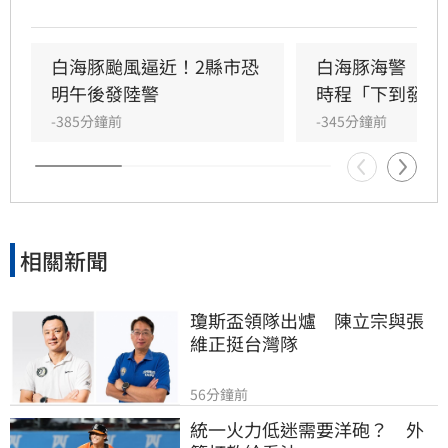
59%。氣象署表示，若颱風路徑持續靠近台灣，
有可能在明日下午將發布陸上警報。
白海豚颱風逼近！2縣市恐
白海豚海警　一
明午後發陸警
時程「下到發紫
-385分鐘前
-345分鐘前
相關新聞
瓊斯盃領隊出爐　陳立宗與張
維正挺台灣隊
56分鐘前
統一火力低迷需要洋砲？　外