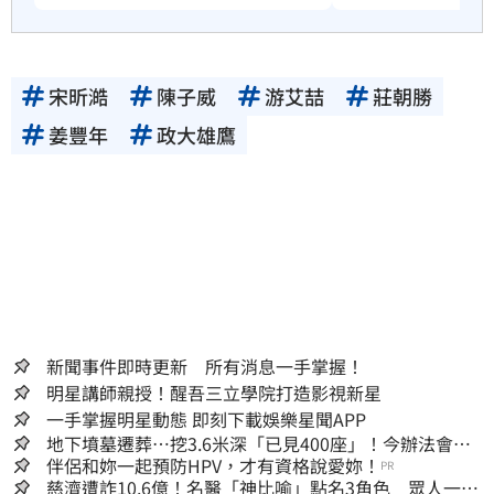
宋昕澔
陳子威
游艾喆
莊朝勝
姜豐年
政大雄鷹
新聞事件即時更新 所有消息一手掌握！
明星講師親授！醒吾三立學院打造影視新星
一手掌握明星動態 即刻下載娛樂星聞APP
地下墳墓遷葬…挖3.6米深「已見400座」！今辦法會安
撫祖先
伴侶和妳一起預防HPV，才有資格說愛妳！
PR
慈濟遭詐10.6億！名醫「神比喻」點名3角色 眾人一看