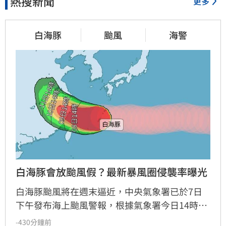
熱搜新聞
更多
白海豚
颱風
海警
白海豚會放颱風假？最新暴風圈侵襲率曝光
白海豚颱風將在週末逼近，中央氣象署已於7日
下午發布海上颱風警報，根據氣象署今日14時暴
風圈侵襲機率，目前機率最高的是連江縣達
-430分鐘前