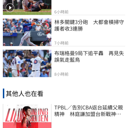
6小時前
林多關鍵3分砲　大都會橫掃守
護者收3連勝
7小時前
布瑞格曼9局下追平轟　再見失
誤氣走藍鳥
8小時前
其他人也在看
TPBL／告別CBA返台延續父親
精神 林庭謙加盟台新戰神！
簽下複數年約