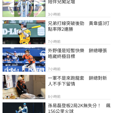
陪伴兒闖足壇
3小時前
兄弟打線突破後勁　黃韋盛3打
點率隊2連勝
7小時前
外野僅是短暫快樂　餅總曝張
皓崴終極目標
7小時前
一軍不是來跑龍套　餅總對新
人不手下留情
8小時前
孫易磊登板2局2K無失分！　飆
156公里火球