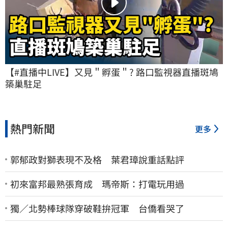
【#直播中LIVE】又見＂孵蛋＂? 路口監視器直播斑鳩
築巢駐足
熱門新聞
更多
郭郁政對獅表現不及格 葉君璋說重話點評
初來富邦最熟張育成 瑪帝斯：打電玩用過
獨／北勢棒球隊穿破鞋拚冠軍 台僑看哭了