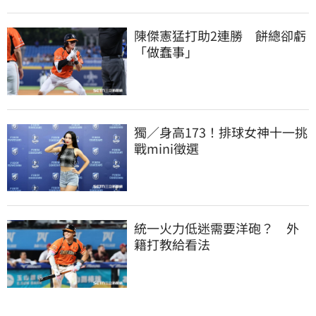
陳傑憲猛打助2連勝　餅總卻虧
「做蠢事」
獨／身高173！排球女神十一挑
戰mini徵選
統一火力低迷需要洋砲？　外
籍打教給看法