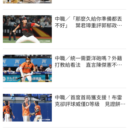
中職／「那麼久給你準備都丟
不好」 葉君璋重評郭郁政對
獅表現
中職／統一需要洋砲嗎？外籍
打教給看法 直言陳傑憲不能
天天4安扛全隊
中職／首度首局獲支援！布雷
克卻評球威僅D等級 見證餅總
400勝有感而發