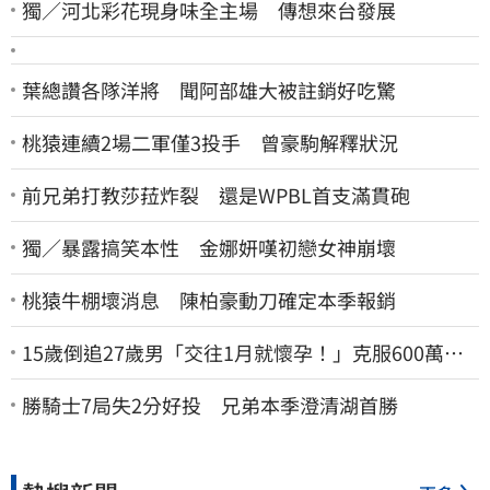
獨／河北彩花現身味全主場 傳想來台發展
葉總讚各隊洋將 聞阿部雄大被註銷好吃驚
桃猿連續2場二軍僅3投手 曾豪駒解釋狀況
前兄弟打教莎菈炸裂 還是WPBL首支滿貫砲
獨／暴露搞笑本性 金娜妍嘆初戀女神崩壞
桃猿牛棚壞消息 陳柏豪動刀確定本季報銷
15歲倒追27歲男「交往1月就懷孕！」克服600萬債
務 36歲美魔女當阿嬤了
勝騎士7局失2分好投 兄弟本季澄清湖首勝