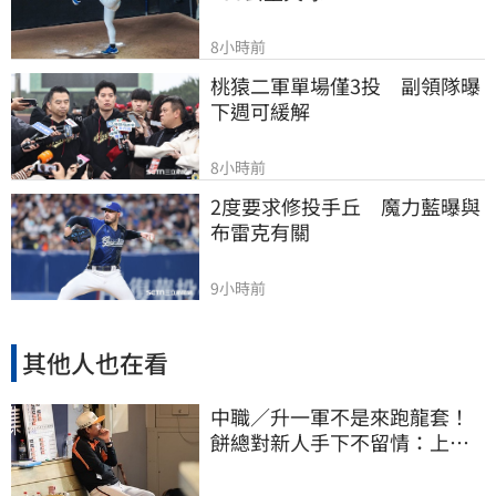
8小時前
桃猿二軍單場僅3投　副領隊曝
下週可緩解
8小時前
2度要求修投手丘　魔力藍曝與
布雷克有關
9小時前
其他人也在看
中職／升一軍不是來跑龍套！
餅總對新人手下不留情：上來
設法把先發擠掉