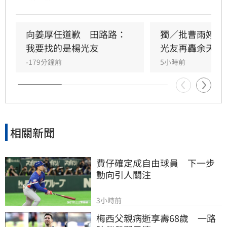
前理事長楊光友。楊光友對此回應，質疑田路路
晚年困頓不應全歸咎於工會。對此，音樂人許常
德出面緩頰，建議田路路應先安頓好生活，並提
向姜厚任道歉　田路路：
獨／批曹雨婷帳
議透過口述歷史記錄資深藝人的故事。許常德同
我要找的是楊光友
光友再轟余天工
時批評現任理事長曹雨婷不應神隱，呼籲工會應
-179分鐘前
5小時前
展現具體作為照顧資深藝人，而非僅提供勞健保
功能。整起事件引發關注，田路路則強調目前先
處理身體狀況，後續發展仍待觀察。
相關新聞
費仔確定成自由球員　下一步
動向引人關注
3小時前
梅西父親病逝享壽68歲　一路