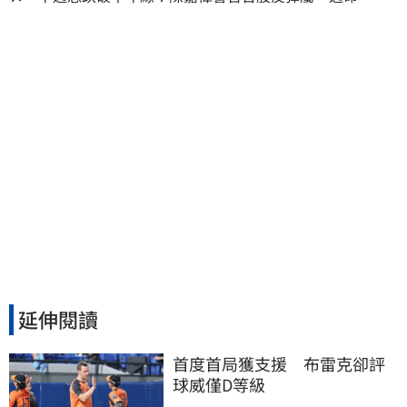
波」：空頭大屠殺剛開始
延伸閱讀
首度首局獲支援　布雷克卻評
球威僅D等級