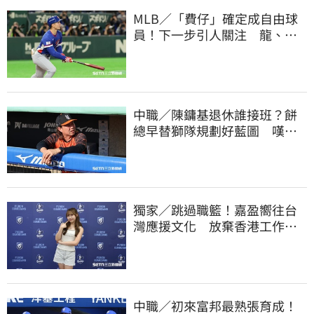
MLB／「費仔」確定成自由球
員！下一步引人關注 龍、獅
都曾表態想網羅
中職／陳鏞基退休誰接班？餅
總早替獅隊規劃好藍圖 嘆新
生代安定感不足
獨家／跳過職籃！嘉盈嚮往台
灣應援文化 放棄香港工作跨
海徵選mini追夢
中職／初來富邦最熟張育成！