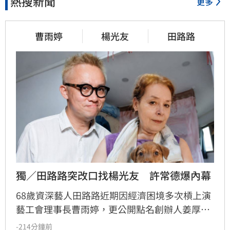
熱搜新聞
更多
曹雨婷
楊光友
田路路
獨／田路路突改口找楊光友　許常德爆內幕
68歲資深藝人田路路近期因經濟困境多次槓上演
藝工會理事長曹雨婷，更公開點名創辦人姜厚任
出面，事後卻發文坦言搞錯對象，真正想找的是
-214分鐘前