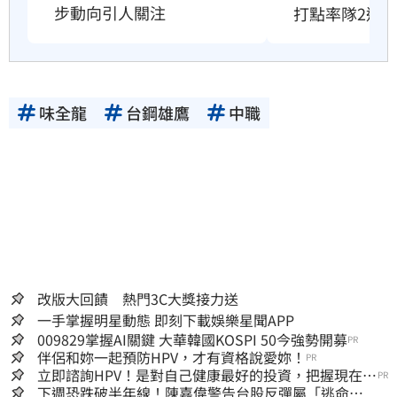
步動向引人關注
打點率隊2連
味全龍
台鋼雄鷹
中職
改版大回饋 熱門3C大獎接力送
一手掌握明星動態 即刻下載娛樂星聞APP
009829掌握AI關鍵 大華韓國KOSPI 50今強勢開募
PR
伴侶和妳一起預防HPV，才有資格說愛妳！
PR
立即諮詢HPV！是對自己健康最好的投資，把握現在不
PR
嫌晚！
下週恐跌破半年線！陳嘉偉警告台股反彈屬「逃命