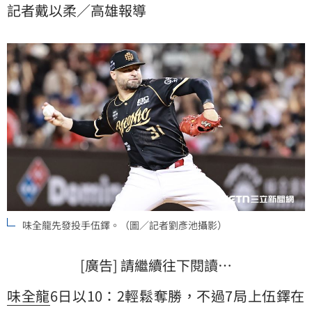
記者戴以柔／高雄報導
味全龍先發投手伍鐸。（圖／記者劉彥池攝影）
[廣告] 請繼續往下閱讀…
味全龍
6日以10：2輕鬆奪勝，不過7局上伍鐸在