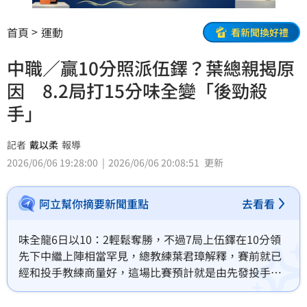
首頁
運動
看新聞換好禮
中職／贏10分照派伍鐸？葉總親揭原
因 8.2局打15分味全變「後勁殺
手」
記者
戴以柔
報導
2026/06/06 19:28:00
2026/06/06 20:08:51
更新
阿立幫你摘要新聞重點
去看看
味全龍6日以10：2輕鬆奪勝，不過7局上伍鐸在10分領
先下中繼上陣相當罕見，總教練葉君璋解釋，賽前就已
經和投手教練商量好，這場比賽預計就是由先發投手梅
賽鍶和伍鐸分別各吃下6局和3局。