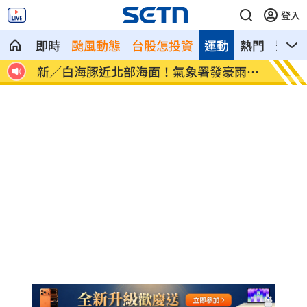
登入
即時
颱風動態
台股怎投資
運動
熱門
影音
像台
新／白海豚近北部海面！氣象署發豪雨特
南電Q
報