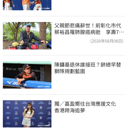
父親節悲痛辭世！前彰化市代
蔡裕昌罹肺腺癌病逝 享壽71
歲
(2026年08月08日)
陳鏞基退休誰接班？餅總早替
獅隊規劃藍圖
獨／嘉盈嚮往台灣應援文化　
香港跨海追夢