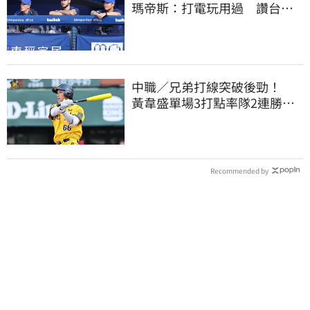
瑪帝斯：打電玩用過 讚台灣
麥當勞大勝美國
中職／兄弟打線突破後勁！
黃韋盛單場3打點率隊2連勝雄
鷹
Recommended by