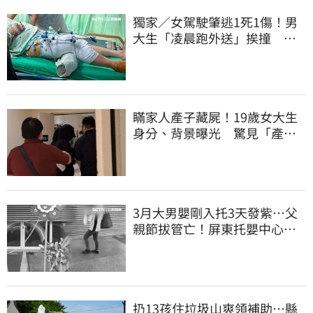
獨家／女駕駛肇逃1死1傷！男
大生「凌晨跑外送」挨撞 媽
淚：家快瓦解
瞞家人產子藏屍！19歲女大生
身分、背景曝光 驚見「產檢
紀錄全空白」
3月大男嬰剛入托3天發紫…父
親節拔管亡！屏東托嬰中心回9
字
扔13孩住垃圾山爽領補助…縣