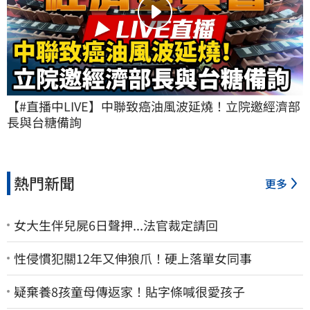
【#直播中LIVE】中聯致癌油風波延燒！立院邀經濟部
長與台糖備詢
熱門新聞
更多
女大生伴兒屍6日聲押...法官裁定請回
性侵慣犯關12年又伸狼爪！硬上落單女同事
疑棄養8孩童母傳返家！貼字條喊很愛孩子