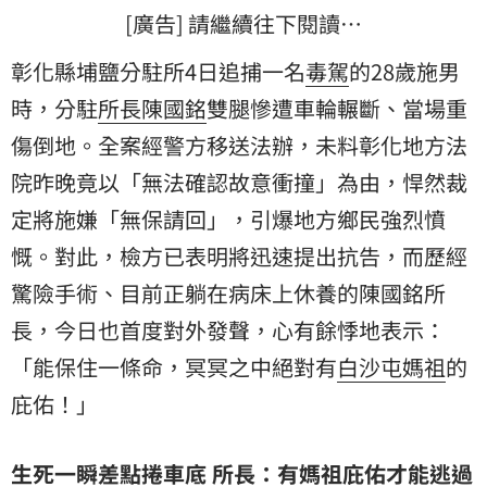
[廣告] 請繼續往下閱讀…
彰化縣埔鹽分駐所4日追捕一名
毒駕
的28歲施男
時，分駐
所長
陳國銘
雙腿慘遭車輪輾斷、當場重
傷倒地。全案經警方移送法辦，未料彰化地方法
院昨晚竟以「無法確認故意衝撞」為由，悍然裁
定將施嫌「無保請回」，引爆地方鄉民強烈憤
慨。對此，檢方已表明將迅速提出抗告，而歷經
驚險手術、目前正躺在病床上休養的陳國銘所
長，今日也首度對外發聲，心有餘悸地表示：
「能保住一條命，冥冥之中絕對有
白沙屯媽祖
的
庇佑！」
生死一瞬差點捲車底 所長：有媽祖庇佑才能逃過