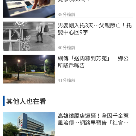
35分鐘前
男嬰剛入托3天…父親節亡！托
嬰中心回9字
40分鐘前
網傳「送肉粽到芳苑」　鄉公
所駁斥喊告
41分鐘前
其他人也在看
高雄燒臘店遭砸！全因千金惹
風流債…網路早預告「社會給
教訓」