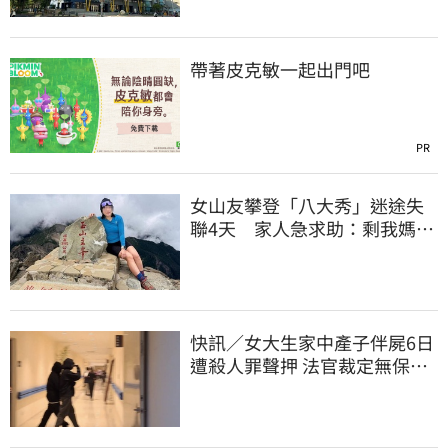
帶著皮克敏一起出門吧
PR
女山友攀登「八大秀」迷途失
聯4天 家人急求助：剩我媽還
沒找到
快訊／女大生家中產子伴屍6日
遭殺人罪聲押 法官裁定無保請
回