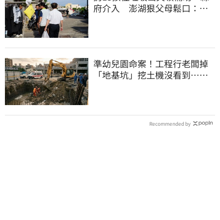
府介入 澎湖狠父母鬆口：今
天回家
準幼兒園命案！工程行老闆掉
「地基坑」挖土機沒看到…下
土石活埋他
Recommended by