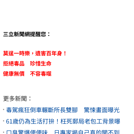
三立新聞網提醒您：
莫逞一時樂，遺害百年身！
拒絕毒品 珍惜生命
健康無價 不容毒噬
更多新聞：
毒駕瘋狂倒車輾斷所長雙腳 驚悚畫面曝光
61歲仍為生活打拚！枉死郵局老包工背景曝
口臭驚爆便便味 日專家揭自己真的聞不到