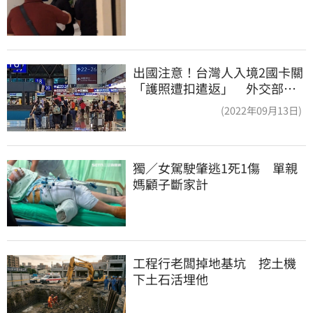
出國注意！台灣人入境2國卡關
「護照遭扣遣返」 外交部證
實了
(2022年09月13日)
獨／女駕駛肇逃1死1傷　單親
媽顧子斷家計
工程行老闆掉地基坑　挖土機
下土石活埋他