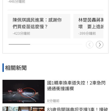
-446分鐘前
哲卻可以「嚇到跳起來」，引起質疑。對此，民
眾黨立法院黨團主任陳智菡8日則稱，十字韌帶
斷掉「還可以打籃球」。
陳佩琪諷民進黨：感謝你
林楚茵轟蔣萬安
們買疫苗這麼慢？
壞　要上造謠列
-423分鐘前
-399分鐘前
相關新聞
國1轎車換車道失控！2車急閃
通通衝撞護欄
8分鐘前
83歲翁開瑞典坦克撞3車！撞破