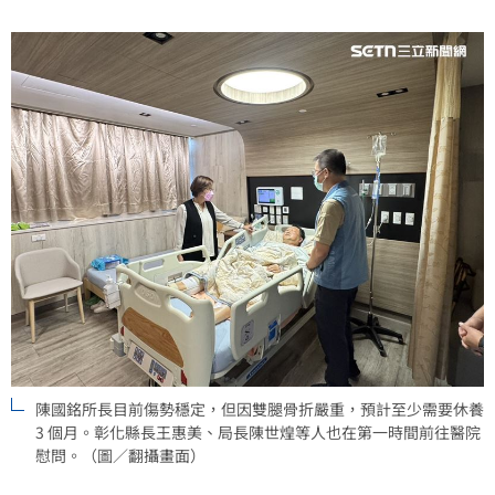
所長，今日也首度對外發聲，心有餘悸地表示：「能保
住一條命，冥冥之中絕對有白沙屯媽祖的庇佑！」
陳國銘所長目前傷勢穩定，但因雙腿骨折嚴重，預計至少需要休養
3 個月。彰化縣長王惠美、局長陳世煌等人也在第一時間前往醫院
慰問。（圖／翻攝畫面）