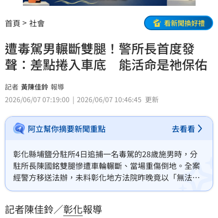
首頁
社會
看新聞換好禮
遭毒駕男輾斷雙腿！警所長首度發
聲：差點捲入車底 能活命是祂保佑
記者
黃陳佳鈴
報導
2026/06/07 07:19:00
2026/06/07 10:46:45
更新
阿立幫你摘要新聞重點
去看看
彰化縣埔鹽分駐所4日追捕一名毒駕的28歲施男時，分
駐所長陳國銘雙腿慘遭車輪輾斷、當場重傷倒地。全案
經警方移送法辦，未料彰化地方法院昨晚竟以「無法確
認故意衝撞」為由，悍然裁定將施嫌「無保請回」，引
爆地方鄉民強烈憤慨。對此，檢方已表明將迅速提出抗
記者陳佳鈴／
彰化
報導
告，而歷經驚險手術、目前正躺在病床上休養的陳國銘