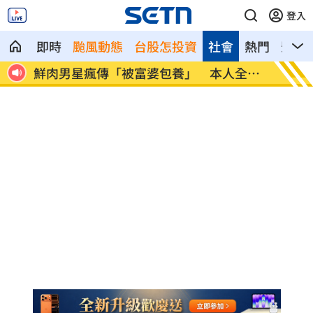
登入
即時
颱風動態
台股怎投資
社會
熱門
影音
喊害羞
鮮肉男星瘋傳「被富婆包養」 本人全招
SEV
了
樂隊