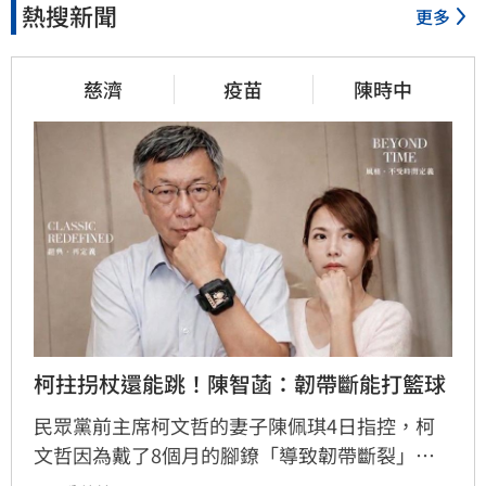
熱搜新聞
更多
慈濟
疫苗
陳時中
柯拄拐杖還能跳！陳智菡：韌帶斷能打籃球
民眾黨前主席柯文哲的妻子陳佩琪4日指控，柯
文哲因為戴了8個月的腳鐐「導致韌帶斷裂」。
但是，6日民眾黨幫柯文哲慶生的影片中，柯文