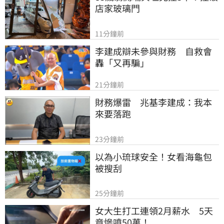
店家玻璃門
11分鐘前
李建成辯未參與財務　自救會
轟「又再騙」
21分鐘前
財務爆雷　兆基李建成：我本
來要落跑
23分鐘前
以為小琉球安全！女看海龜包
被搜刮
25分鐘前
女大生打工連領2月薪水　5天
竟慘噴50萬！