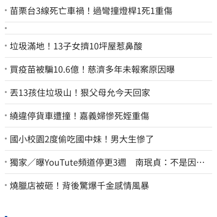
苗栗台3線死亡車禍！過彎撞燈桿1死1重傷
垃圾滿地！13子女擠10坪屋惹鼻酸
買疫苗被騙10.6億！慈濟多年未報案原因曝
丟13孩住垃圾山！狠父母允今天回家
繞違停貨車遭撞！嘉義婦慘死姪重傷
國小校園2度偷吃國中妹！男大生慘了
獨家／曝YouTute頻道停更3週 南珉貞：不是因為
錢！粉絲這句讓她不放棄
燒臘店被砸！背後驚爆千金感情風暴