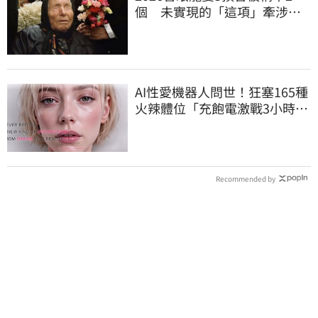
個 未實現的「這項」牽涉台
灣
AI性愛機器人問世！狂塞165種
火辣體位「充飽電激戰3小時」
售價曝
Recommended by