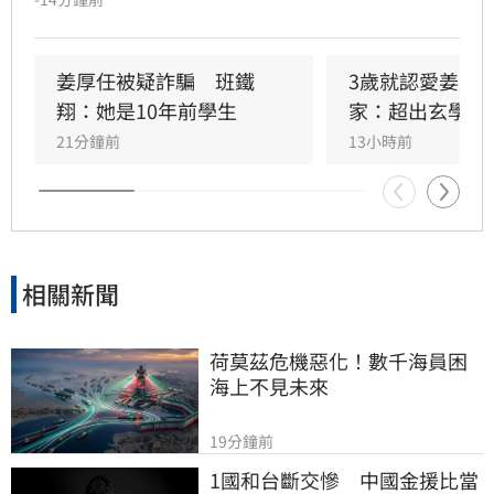
發熱議。然而高調認愛後爭議不斷，網友起底童
芯曾在18年前以「徐嘉妤」之名參加綜藝節目，
當時她自稱台大研究生並扮演台鐵女黑手，與現
姜厚任被疑詐騙　班鐵
3歲就認愛姜厚
在形象有所出入。擁有台大高學歷的童芯背景備
翔：她是10年前學生
家：超出玄學範
受關注，這段跨越年齡與前世今生的戀情，隨著
21分鐘前
13小時前
媒體報導及過往經歷被翻出，在網路上掀起兩極
化討論，也讓姜厚任的感情生活再次成為大眾焦
點。
相關新聞
荷莫茲危機惡化！數千海員困
海上不見未來
19分鐘前
1國和台斷交慘　中國金援比當