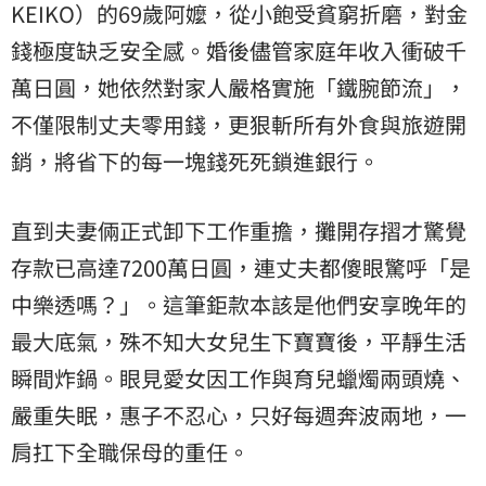
KEIKO
）的69歲阿嬤，從小飽受貧窮折磨，對金
錢極度缺乏安全感。婚後儘管家庭年收入衝破千
萬日圓，她依然對家人嚴格實施「鐵腕節流」，
不僅限制丈夫零用錢，更狠斬所有外食與旅遊開
銷，將省下的每一塊錢死死鎖進銀行。
直到夫妻倆正式卸下工作重擔，攤開存摺才驚覺
存款已高達7200萬日圓，連丈夫都傻眼驚呼「是
中樂透嗎？」。這筆鉅款本該是他們安享晚年的
最大底氣，殊不知大女兒生下寶寶後，平靜生活
瞬間炸鍋。眼見愛女因工作與育兒蠟燭兩頭燒、
嚴重失眠，惠子不忍心，只好每週奔波兩地，一
肩扛下全職保母的重任。