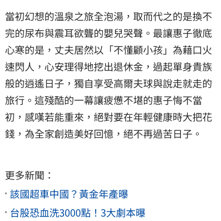
當初幻想的溫泉之旅全泡湯，取而代之的是換不
完的尿布與震耳欲聾的嬰兒哭聲。最讓惠子徹底
心寒的是，丈夫居然以「不懂顧小孩」為藉口火
速閃人，心安理得地挖出退休金，過起單身貴族
般的逍遙日子，獨自享受高爾夫球與說走就走的
旅行。這殘酷的一幕讓疲憊不堪的惠子悔不當
初，感嘆若能重來，絕對要在年輕健康時大把花
錢，為全家創造美好回憶，絕不再過苦日子。
更多新聞：
該國超車中國？黃金年產曝
台股恐血洗3000點！3大劇本曝