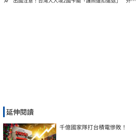
出國注意！台灣人入境2國卡關「護照遭扣遣返」 外交
部證實了
延伸閱讀
千億國家隊打台積電慘敗！