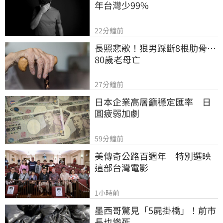
年台灣少99%
22分鐘前
長照悲歌！狠男踩斷8根肋骨…
80歲老母亡
27分鐘前
日本企業高層籲穩定匯率　日
圓疲弱加劇
59分鐘前
美傳奇公路百週年　特別選映
這部台灣電影
1小時前
墨西哥驚見「5屍掛橋」！前市
長也慘死