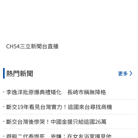
CH54三立新聞台直播
熱門新聞
更多
李逸洋批原爆典禮矮化 長崎市稱無降格
斷交19年看見台灣實力！這國來台尋找商機
斷交台灣後慘哭！中國金援只給這國26萬
遊艇二代泰慘死 兇嫌：在女友浴室撞見他