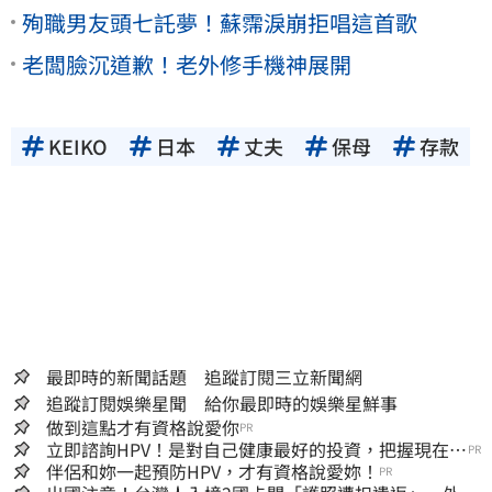
殉職男友頭七託夢！蘇霈淚崩拒唱這首歌
老闆臉沉道歉！老外修手機神展開
KEIKO
日本
丈夫
保母
存款
最即時的新聞話題 追蹤訂閱三立新聞網
追蹤訂閱娛樂星聞 給你最即時的娛樂星鮮事
做到這點才有資格說愛你
PR
立即諮詢HPV！是對自己健康最好的投資，把握現在不
PR
嫌晚！
伴侶和妳一起預防HPV，才有資格說愛妳！
PR