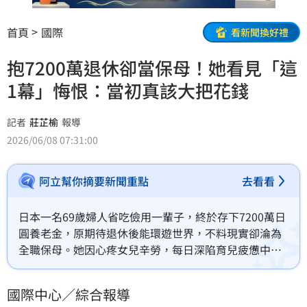
首頁
國際
看新聞換好禮
抱7200萬退休卻當保母！她看見「這
1幕」悔恨：當初真該大把花錢
記者
莊芷榆
報導
2026/06/08 07:31:00
阿立幫你摘要新聞重點
去看看
日本一名69歲婦人省吃儉用一輩子，終於存下7200萬日
圓養老金，原期待退休後能環遊世界，不料現實卻淪為
全職保母。她因心疼女兒辛勞，每日深陷育兒疲憊中，
丈夫卻以不擅照顧為由，獨自揮霍存款打高爾夫球、享
受旅遊。看著丈夫逍遙的背影，她心碎感嘆早知如此應
國際中心／綜合報導
在年輕時及時行樂，而非一味極度節流，這段悲慘遭遇