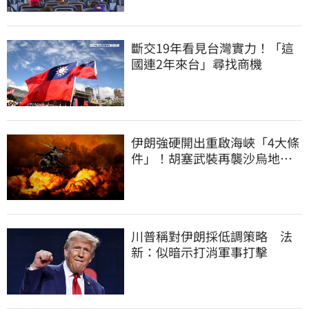
斷交19年看見台灣實力！「這
國連2年來台」尋找商機
伊朗強硬開出重啟海峽「4大條
件」！胡塞武裝再襲沙烏地阿
美煉油廠
川普稱對伊朗採低調策略 法
新：似暗示打消軍事打擊