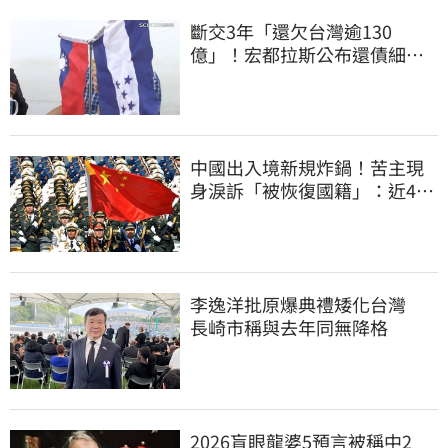
斷交3年「還欠台灣逾130
億」！宏都拉斯公布還債細
節 竟只還了6％
中國出入境新規炸鍋！苦主現
身淚訴「被恢復國籍」：近4億
資產全停擺
李逸洋批原爆典禮矮化台灣
長崎市稱與去年同無降格
2026盲眼龍婆5預言被稱中2