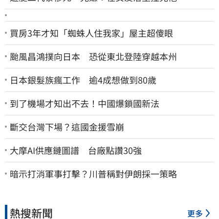
買房3年才知「蜘蛛人住我家」屋主超傻眼
颱風昌鴻撲向日本 恐從東北登陸穿越本州
日本銀髮族瘋工作 逾4成想做到80歲
到了機場才知出不去！中國爆鎖國新法
斷交台灣下場？這國金援雪崩
大摩AI供應鏈圖譜 台廠點讚30強
暗示打消軍事打擊？川普稱對伊朗採一策略
熱搜新聞
更多