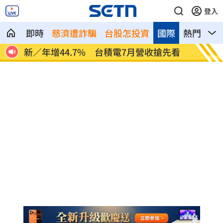
登入
即時
慈濟遭詐騙
台股怎投資
國際
熱門
影
見未
新／年增44.7% 台積電7月營收搶先看
1國和
99%