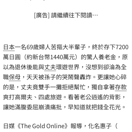
[廣告] 請繼續往下閱讀…
日本
一名69歲婦人苦摳大半輩子，終於存下7200
萬日圓（約新台幣1440萬元）的驚人養老金，原
以為退休後能與
丈夫
環遊世界，沒想到卻淪為全
職
保母
，天天被孫子的哭鬧聲轟炸。更讓她心碎
的是，丈夫竟雙手一攤拒絕幫忙，獨自拿著
存款
爽打高爾夫、四處旅遊。看著老公逍遙的背影，
讓她滿腹委屈崩潰痛批，早知道就把錢全花光。
日媒《The Gold Online》報導，化名惠子（