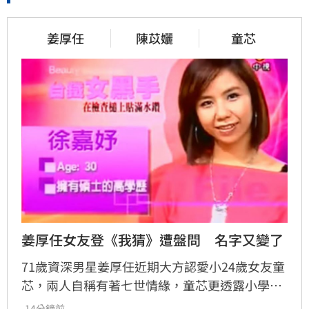
姜厚任
陳苡孋
童芯
姜厚任女友登《我猜》遭盤問　名字又變了
71歲資深男星姜厚任近期大方認愛小24歲女友童
芯，兩人自稱有著七世情緣，童芯更透露小學時
曾連寄3封明信片示愛，這段塵封39年的緣分引
-14分鐘前