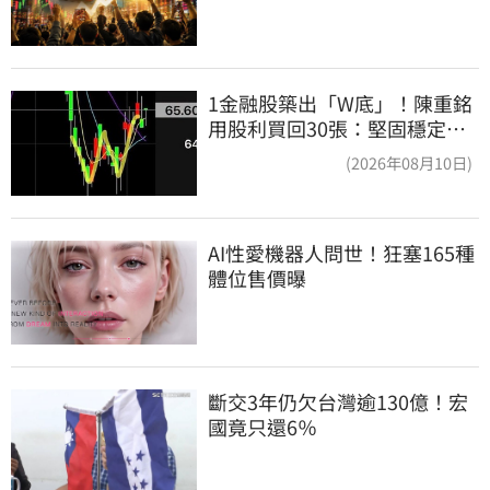
1金融股築出「W底」！陳重銘
用股利買回30張：堅固穩定的
搖錢樹
(2026年08月10日)
AI性愛機器人問世！狂塞165種
體位售價曝
斷交3年仍欠台灣逾130億！宏
國竟只還6％