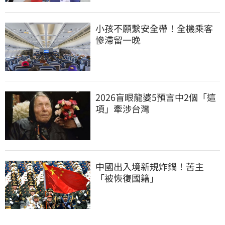
小孩不願繫安全帶！全機乘客
慘滯留一晚
2026盲眼龍婆5預言中2個「這
項」牽涉台灣
中國出入境新規炸鍋！苦主
「被恢復國籍」