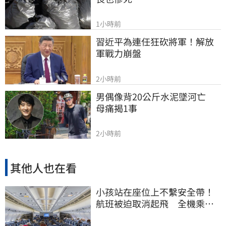
1小時前
習近平為連任狂砍將軍！解放
軍戰力崩盤
2小時前
男偶像背20公斤水泥墜河亡　
母痛揭1事
2小時前
其他人也在看
小孩站在座位上不繫安全帶！
航班被迫取消起飛 全機乘客
慘滯留一晚