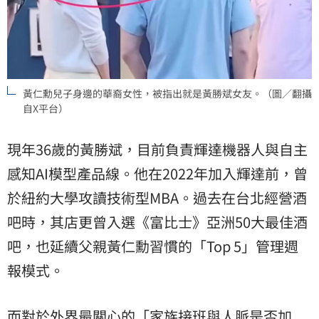
黃仁勳兒子身邊的華裔女性，被指出就是黃勝斌女友。（圖／翻攝
自X平台）
現年36歲的黃勝斌，目前負責輝達機器人與自主
感知AI模型產品線。他在2022年加入輝達前，曾
於紐約大學攻讀技術型MBA。過去在台北經營酒
吧時，其店更曾入選《富比士》亞洲50大最佳酒
吧，也延續父親黃仁勳習慣的「Top 5」管理週
報模式。
而對於外界最關心的「家族接班與人脈是否加