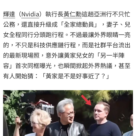
輝達
（
Nvidia
）執行長
黃仁勳
這趟亞洲行不只忙
公務，還直接升級成「全家總動員」，妻子、兒
女全程同行分頭跑行程。不過最讓外界眼睛一亮
的，不只是科技供應鏈行程，而是社群平台流出
的最新現場照，意外讓黃家兒女的「另一半陣
容」首次同框曝光，也瞬間掀起外界熱議，甚至
有人開始猜：「黃家是不是好事近了？」