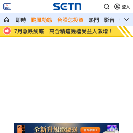
登入
即時
颱風動態
台股怎投資
熱門
影音
熱搜
F
7月急跌觸底 高含積這幾檔受益人激增！
白海豚
曝