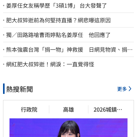
姜厚任女友稱學歷「3碩1博」 台大發聲了
肥大叔猝逝前為何堅持直播？網悲曝這原因
獨／田路路嗆曹雨婷點名姜厚任 他回應了
熊本強震台灣「捐一物」神救援 日網見物資、捐款
喊：給台灣統治算了
網紅肥大叔猝逝！網淚：一直覺得怪
熱搜新聞
更多
行政院
高雄
2026城鎮韌
性演習