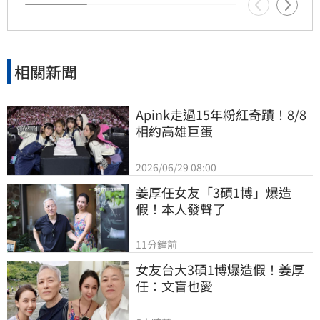
劃需具備整體性，針對立法院侵害預算編製權的
作為，將持續捍衛憲法賦予的權限，確保政策有
效執行以回應少子女化挑戰。
相關新聞
Apink走過15年粉紅奇蹟！8/8
相約高雄巨蛋
2026/06/29 08:00
姜厚任女友「3碩1博」爆造
假！本人發聲了
11分鐘前
女友台大3碩1博爆造假！姜厚
任：文盲也愛