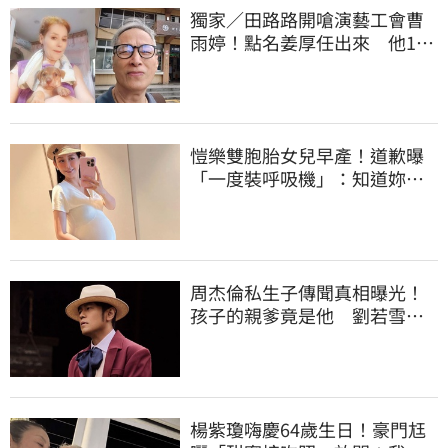
獨家／田路路開嗆演藝工會曹
雨婷！點名姜厚任出來 他16
字回應了
愷樂雙胞胎女兒早產！道歉曝
「一度裝呼吸機」：知道妳們
很努力
周杰倫私生子傳聞真相曝光！
孩子的親爹竟是他 劉若雪閨
密出面全說了
楊紫瓊嗨慶64歲生日！豪門尪