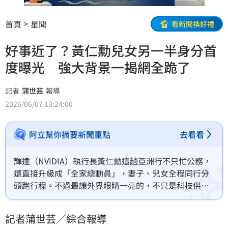
首頁
星聞
看新聞換好禮
好事近了？黃仁勳兒女另一半身分首
度曝光 強大背景一揭網全跪了
記者
蒲世芸
報導
2026/06/07 13:24:00
阿立幫你摘要新聞重點
去看看
輝達（NVIDIA）執行長黃仁勳這趟亞洲行不只忙公務，
還直接升級成「全家總動員」，妻子、兒女全程同行分
頭跑行程。不過最讓外界眼睛一亮的，不只是科技供應
鏈行程，而是社群平台流出的最新現場照，意外讓黃家
兒女的「另一半陣容」首次同框曝光，也瞬間掀起外界
記者蒲世芸／綜合報導
熱議，甚至有人開始猜：「黃家是不是好事近了？」