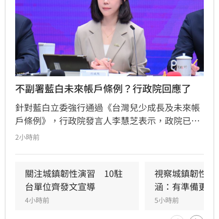
不副署藍白未來帳戶條例？行政院回應了
針對藍白立委強行通過《台灣兒少成長及未來帳
戶條例》，行政院發言人李慧芝表示，政院已收
到三讀函文，強調編列預算為行政院憲政職權，
2小時前
將採取必要作為維護憲政秩序。政府推動「台灣
人口對策新戰略」，包含每月五千元成長津貼，
並強調行政院版透過弱勢對存能落實公平正義，
關注城鎮韌性演習　10駐
視察城鎮韌性演
避免在野黨版本加劇貧富差距。此外，政府同步
台單位齊發文宣導
涵：有準備更安
推動育兒留停六加三、延長婚產假等多項配套措
4小時前
5小時前
施，建構完善支持體系。政院重申，國家政策規