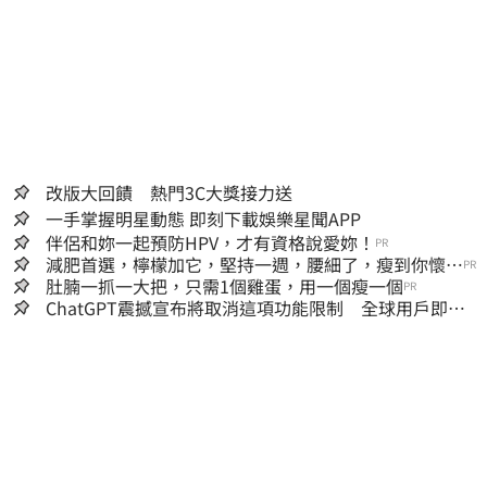
改版大回饋 熱門3C大獎接力送
一手掌握明星動態 即刻下載娛樂星聞APP
伴侶和妳一起預防HPV，才有資格說愛妳！
PR
減肥首選，檸檬加它，堅持一週，腰細了，瘦到你懷疑
PR
人生
肚腩一抓一大把，只需1個雞蛋，用一個瘦一個
PR
ChatGPT震撼宣布將取消這項功能限制 全球用戶即刻
起「免費」用到飽