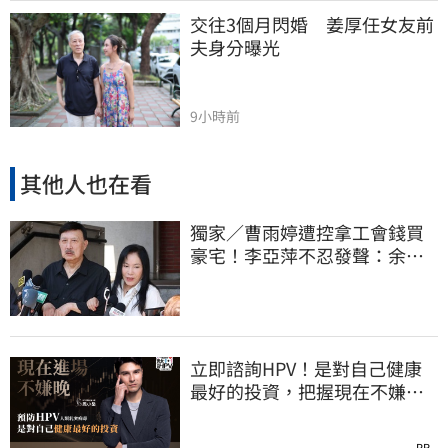
交往3個月閃婚　姜厚任女友前
夫身分曝光
9小時前
其他人也在看
獨家／曹雨婷遭控拿工會錢買
豪宅！李亞萍不忍發聲：余天
管工會都貼錢
立即諮詢HPV！是對自己健康
最好的投資，把握現在不嫌
晚！
PR