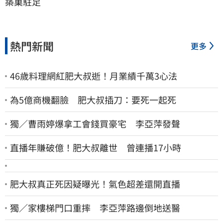
築巢駐足
熱門新聞
更多
46歲料理網紅肥大叔逝！月業績千萬3心法
為5億商機翻臉 肥大叔插刀：要死一起死
獨／曹雨婷爆拿工會錢買豪宅 李亞萍發聲
直播年賺破億！肥大叔離世 曾連播17小時
肥大叔真正死因疑曝光！氣色超差還開直播
獨／家樓梯門口重摔 李亞萍路邊倒地送醫