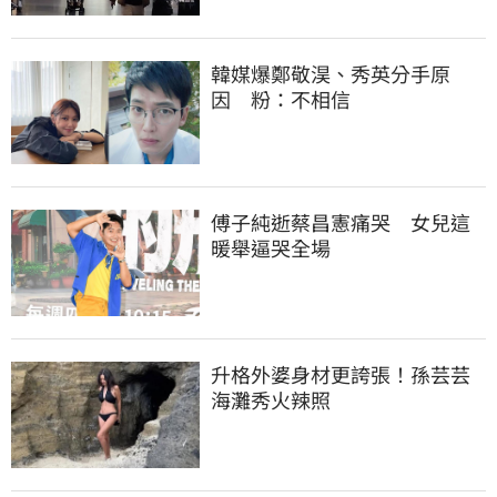
韓媒爆鄭敬淏、秀英分手原
因　粉：不相信
傅子純逝蔡昌憲痛哭　女兒這
暖舉逼哭全場
升格外婆身材更誇張！孫芸芸
海灘秀火辣照