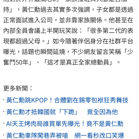
持」，黃仁勳過去其實多次強調，子女都是透過
正常面試進入公司，並非靠家族關係。他甚至在
內部全員會議上半開玩笑說：「很多第二代的表
現都超過父母。」如今隨著伴侶身分在社群平台
曝光，話題也瞬間延燒，不少網友留言笑稱「少
奮鬥50年」、「這才是真正全家總動員」。
更多新聞：
黃仁勳跳KPOP！合體劉在錫零包袱狂秀舞技
黃仁勳才抵韓國就「下跪」 竟全因為他
AI天王烤肉局誰買單先曝光！竟不是黃仁勳
黃仁勳車隊闖巷弄被嗆 網一看秒改口笑爆