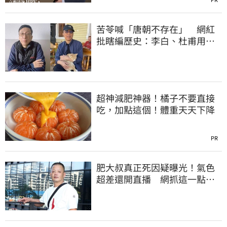
苦苓喊「唐朝不存在」 網紅
批瞎編歷史：李白、杜甫用鮮
卑文寫詩？
超神減肥神器！橘子不要直接
吃，加點這個！體重天天下降
PR
肥大叔真正死因疑曝光！氣色
超差還開直播 網抓這一點超
不合理