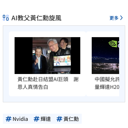
AI教父黃仁勳旋風
更多
黃仁勳赴日結盟AI巨頭　謝
中國擬允許AI
恩人真情告白
量輝達H200
Nvidia
輝達
黃仁勳