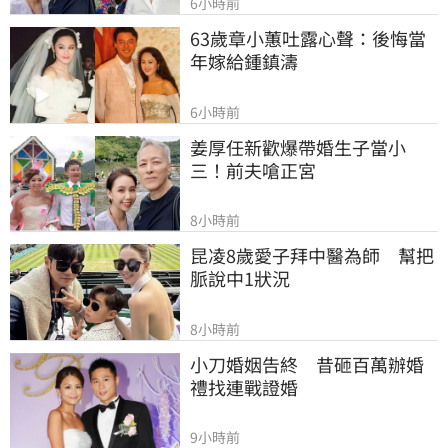
6小時前
63歲章小蕙吐露心聲：後悔當
年嫁給鍾鎮濤
6小時前
姜厚任新歡爆帶婚生子當小
三！前夫嗆正宮
8小時前
昆凌8歲愛子拜中醫為師　幫把
脈說中1狀況
8小時前
小刀婚姻告終　昔砸百萬辦婚
禮找連戰證婚
9小時前