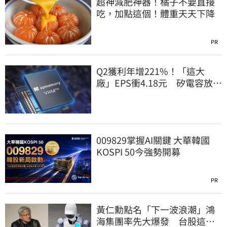
超神減肥神器！橘子不要直接
吃，加點這個！體重天天下降
PR
Q2獲利年增221%！「這大
廠」EPS衝4.18元 矽電容放量
點燃成長引擎
009829掌握AI關鍵 大華韓國
KOSPI 50今強勢開募
PR
黃仁勳點名「下一波浪潮」鴻
海集團率先大爆發 台股這族