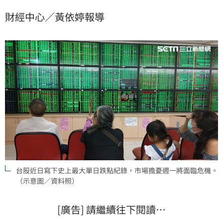
股應該會大跌，不過她會逆勢而上「加碼2股票」趁著大
財經中心／黃依婷報導
跌撿便宜。
台股近日寫下史上最大單日跌點紀錄，市場擔憂週一將面臨危機。
（示意圖／資料照）
[廣告] 請繼續往下閱讀…