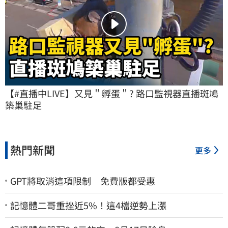
【#直播中LIVE】又見＂孵蛋＂? 路口監視器直播斑鳩
築巢駐足
熱門新聞
更多
GPT將取消這項限制 免費版都受惠
記憶體二哥重挫近5%！這4檔逆勢上漲