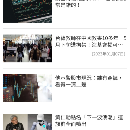
常是錯的！
台籍教師在中國教書10多年 5
月下旬遭拘禁！海基會揭可能
原因
(2023年01月07日)
他示警股市現況：誰有穿褲，
看得一清二楚
黃仁勳點名「下一波浪潮」這
族群全面噴出