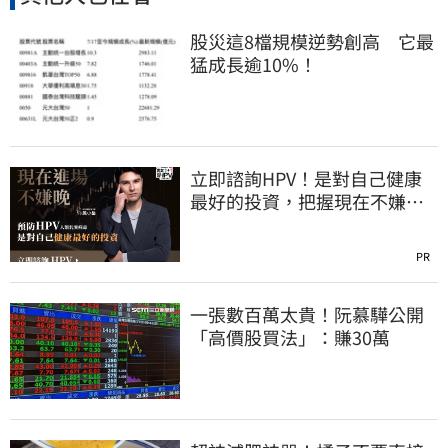
股災這8檔規模逆勢創高 它最
猛成長逾10%！
立即諮詢HPV！是對自己健康
最好的投資，把握現在不嫌
晚！
PR
一張數百萬太貴！阮慕驊公開
「高價股買法」：賺30萬