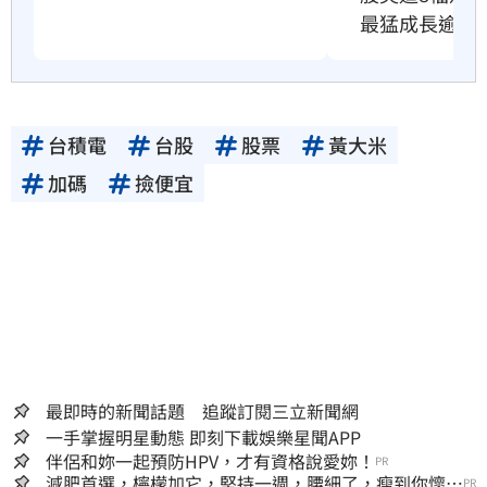
最猛成長逾10
台積電
台股
股票
黃大米
加碼
撿便宜
最即時的新聞話題 追蹤訂閱三立新聞網
一手掌握明星動態 即刻下載娛樂星聞APP
伴侶和妳一起預防HPV，才有資格說愛妳！
PR
減肥首選，檸檬加它，堅持一週，腰細了，瘦到你懷疑
PR