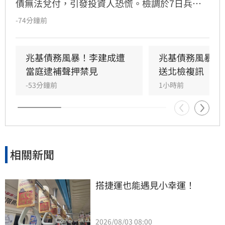
債無法兌付，引發投資人恐慌。檢調於7日兵分
多路搜索，約談前董事長李建成及共同創辦人林
-74分鐘前
佑任。調查指出，李建成涉嫌將2020年發行公司
債籌得的18億元資金中，挪用約7億元作為個人
私用及支付前妻開銷，涉犯侵占與背信罪，檢方
兆基債務風暴！李建成遭
兆基債務風暴！
複訊後將其當庭逮捕並聲押禁見。林佑任則以
當庭逮補聲押禁見
送北檢複訊
200萬元交保。此外，宏碁集團因發現兆基內部
-53分鐘前
1小時前
管理缺失，宣布法人代表李文詳辭去兆基董事長
職務。
相關新聞
搭捷運也能遇見小幸運！
2026/08/03 08:00