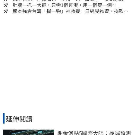
人生
肚腩一抓一大把，只需1個雞蛋，用一個瘦一個
PR
熊本強震台灣「捐一物」神救援 日網見物資、捐款
喊：給台灣統治算了
延伸閱讀
謝金河點5國際大師：極端預測