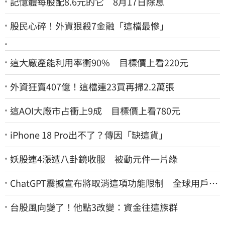
記憶體每股配8.6元的它 8月17日除息
股民心碎！外資狠殺7金融「這檔最慘」
這大廠產能利用率衝90% 目標價上看220元
外資狂賣407億！這檔連23買再掃2.2萬張
這AOI大廠市占衝上9成 目標價上看780元
iPhone 18 Pro出不了？傳因「缺這貨」
妖股連4漲遭八卦鏡收服 被動元件一片綠
ChatGPT震撼宣布將取消這項功能限制 全球用戶即
刻起「免費」用到飽
台股風向變了！他點3改變：資金往這族群