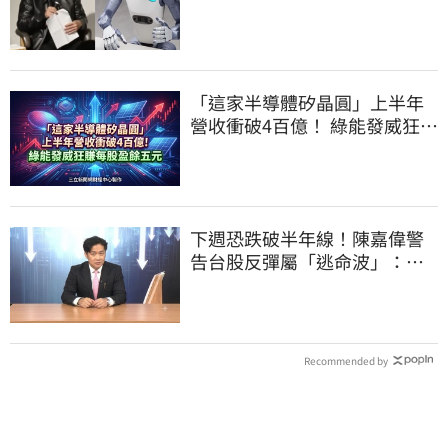
群全面噴出
「這家半導體矽晶圓」上半年
營收衝破4百億！ 綠能發威狂賺
每股盈餘五元
下週恐跌破半年線！陳嘉偉警
告台股反彈屬「逃命波」：空
頭大屠殺剛開始
Recommended by