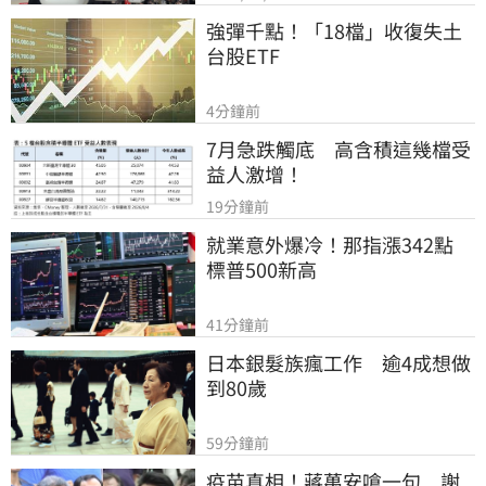
強彈千點！「18檔」收復失土
台股ETF
4分鐘前
7月急跌觸底　高含積這幾檔受
益人激增！
19分鐘前
就業意外爆冷！那指漲342點　
標普500新高
41分鐘前
日本銀髮族瘋工作　逾4成想做
到80歲
59分鐘前
疫苗真相！蔣萬安嗆一句　謝