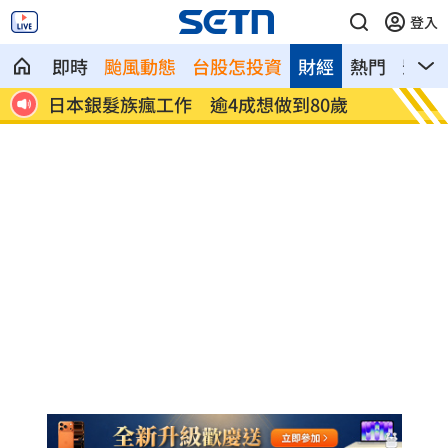
登入
即時
颱風動態
台股怎投資
財經
熱門
影音
0%
日本銀髮族瘋工作 逾4成想做到80歲
解散統
場