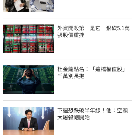
外資開殺第一是它　狠砍5.1萬
張股價重挫
杜金龍點名：「這檔權值股」
千萬別長抱
下週恐跌破半年線！他：空頭
大屠殺剛開始