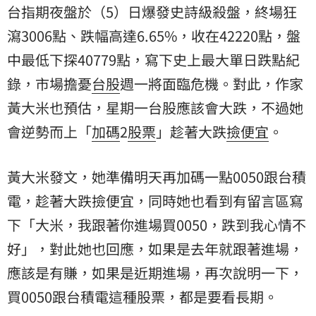
台指期夜盤於（5）日爆發史詩級殺盤，終場狂
瀉3006點、跌幅高達6.65%，收在42220點，盤
中最低下探40779點，寫下史上最大單日跌點紀
錄，市場擔憂
台股
週一將面臨危機。對此，作家
黃大米
也預估，星期一台股應該會大跌，不過她
會逆勢而上「
加碼
2
股票
」趁著大跌
撿便宜
。
黃大米發文，她準備明天再加碼一點0050跟
台積
電
，趁著大跌撿便宜，同時她也看到有留言區寫
下「大米，我跟著你進場買0050，跌到我心情不
好」，對此她也回應，如果是去年就跟著進場，
應該是有賺，如果是近期進場，再次說明一下，
買0050跟台積電這種股票，都是要看長期。