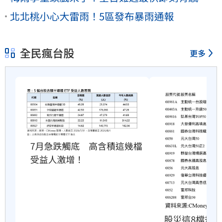
北北桃小心大雷雨！5區發布暴雨通報
全民瘋台股
更多
7月急跌觸底　高含積這幾檔
受益人激增！
股災這8檔規