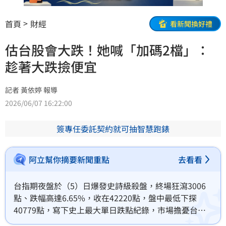
首頁
財經
看新聞換好禮
估台股會大跌！她喊「加碼2檔」：
趁著大跌撿便宜
記者 黃依婷 報導
2026/06/07 16:22:00
簽專任委託契約就可抽智慧跑錶
阿立幫你摘要新聞重點
去看看
台指期夜盤於（5）日爆發史詩級殺盤，終場狂瀉3006
點、跌幅高達6.65%，收在42220點，盤中最低下探
40779點，寫下史上最大單日跌點紀錄，市場擔憂台股
週一將面臨危機。對此，作家黃大米也預估，星期一台