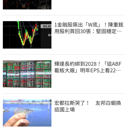
1金融股築出「W底」！陳重銘
用股利買回30張：堅固穩定的
搖錢樹
輝達長約綁到2028！「這ABF
載板大廠」明年EPS上看22
元 目標價至1000元
宏都拉斯哭了！ 友邦白蝦換
這國上場