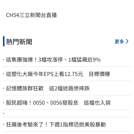
CH54三立新聞台直播
熱門新聞
更多
這集團強爆！3檔攻漲停、1檔猛飆近9%
這塑化大廠今年EPS上看12.75元 目標價曝
記憶體族群狂歡 這2檔迷路慘摔跌
股民超嗨！0050、0056發股息 這檔也入袋
狂飆後考驗來了！下週1指標恐掀美股暴動