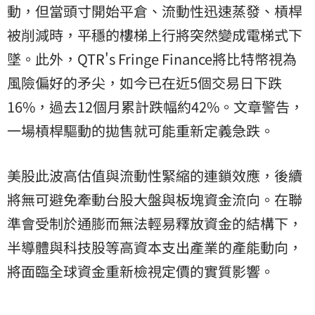
動，但當頭寸開始平倉、流動性迅速蒸發、槓桿
被削減時，平穩的樓梯上行將突然變成電梯式下
墜。此外，QTR's Fringe Finance將比特幣視為
風險偏好的矛尖，如今已在近5個交易日下跌
16%，過去12個月累計跌幅約42%。文章警告，
一場槓桿驅動的拋售就可能重新定義急跌。
美股此波高估值與流動性緊縮的連鎖效應，後續
將無可避免牽動台股大盤與板塊資金流向。在聯
準會受制於通膨而無法輕易釋放資金的結構下，
半導體與科技股等高資本支出產業的產能動向，
將面臨全球資金重新檢視定價的實質影響。