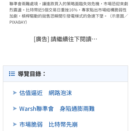
聯準會兩難處境，讓逢跌買入的策略面臨失效危機，市場恐迎來劇
烈震盪。比特幣近5個交易日重挫16%，專家點出市場結構脆弱性
加劇，槓桿驅動的拋售恐瞬間引發電梯式的急速下墜。（示意圖／
PIXABAY）
[廣告] 請繼續往下閱讀…
導覽目錄：
估值逼近 網路泡沫
Warsh聯準會 身陷通膨兩難
市場脆弱 比特幣先崩