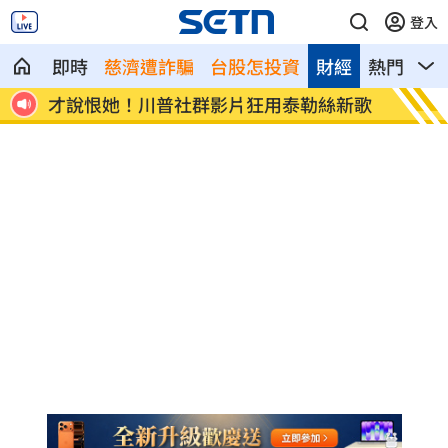
登入
即時
慈濟遭詐騙
台股怎投資
財經
熱門
影
勒絲新歌
菲國擅劃領海基線恐侵台主權 外交部發
無
聲
針