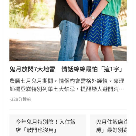
鬼月放閃7大地雷　情話綿綿最怕「這1字」
農曆七月鬼月期間，情侶約會需格外謹慎。命理
師楊登嵙特別列舉七大禁忌，提醒戀人避開荒郊
野外、老舊影院等陰氣重場所，以免過度放閃引
-328分鐘前
起好兄弟嫉妒。此外，情侶應避免在空曠處大喊
姓名，並切勿對另一半說出與「死」字相關的情
話，以免招來不祥。特別注意的是，七夕當天應
今年鬼月特別陰！入住飯
鬼月住飯店注意
避免食用牛肉，以免衝撞牛郎織女傳說引發感情
店「敲門也沒用」
房」最好別選