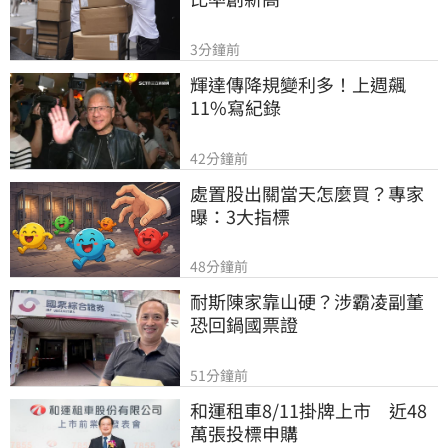
3分鐘前
輝達傳降規變利多！上週飆
11%寫紀錄
42分鐘前
處置股出關當天怎麼買？專家
曝：3大指標
48分鐘前
耐斯陳家靠山硬？涉霸凌副董
恐回鍋國票證
51分鐘前
和運租車8/11掛牌上市　近48
萬張投標申購