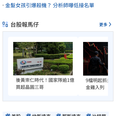
金髮女孩引爆殺機？ 分析師曝低接名單
台股報馬仔
更多
後黃崇仁時代！國家隊逾1億
9檔明起抓去
買超晶圓三哥
金雞入列
美股
納斯達克
那斯達克
比特幣