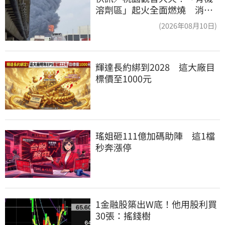
溶劑區」起火全面燃燒 消
防：危險物質多
(2026年08月10日)
輝達長約綁到2028　這大廠目
標價至1000元
瑤姐砸111億加碼助陣　這1檔
秒奔漲停
1金融股築出W底！他用股利買
30張：搖錢樹