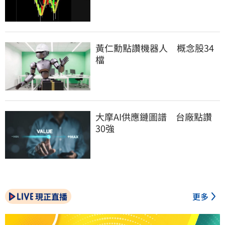
黃仁勳點讚機器人　概念股34
檔
大摩AI供應鏈圖譜　台廠點讚
30強
現正直播
更多