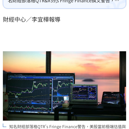
名財經部落格QTR&#39;s Fringe Finance撰文警告，當
前的估值水準、聯準會的處境以及市場結構的脆弱性，
與過去15年投資者習慣的每跌必救環境已經完全不同，
財經中心／李宜樺報導
投資者不應把這次「下跌」當作又一個「逢跌買入」的
機會。
知名財經部落格QTR's Fringe Finance警告，美股當前極端估值與