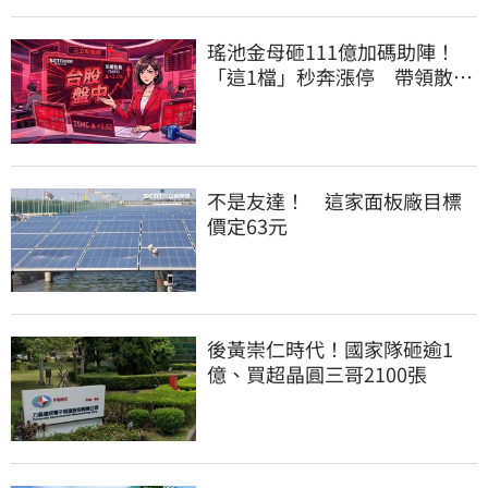
瑤池金母砸111億加碼助陣！
「這1檔」秒奔漲停 帶領散熱
雙雄點火
不是友達！ 這家面板廠目標
價定63元
後黃崇仁時代！國家隊砸逾1
億、買超晶圓三哥2100張