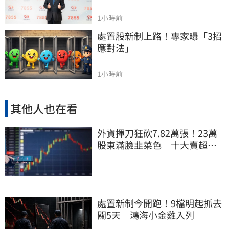
1小時前
處置股新制上路！專家曝「3招
應對法」
1小時前
其他人也在看
外資揮刀狂砍7.82萬張！23萬
股東滿臉韭菜色 十大賣超個
股一次看
處置新制今開跑！9檔明起抓去
關5天 鴻海小金雞入列