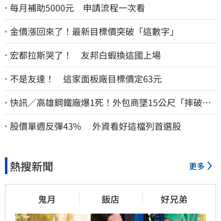
每月補助5000元 申請流程一次看
金價漲回來了！最新目標價突破「這數字」
宏都拉斯哭了！ 友邦白蝦換這國上場
不是友達！ 這家面板廠目標價定63元
快訊／高雄鋼鐵廠爆1死！外包商墜15公尺「摔破頭
亡」
股價單週反彈43% 外資看好這檔列首選股
熱搜新聞
更多
鬼月
飯店
好兄弟