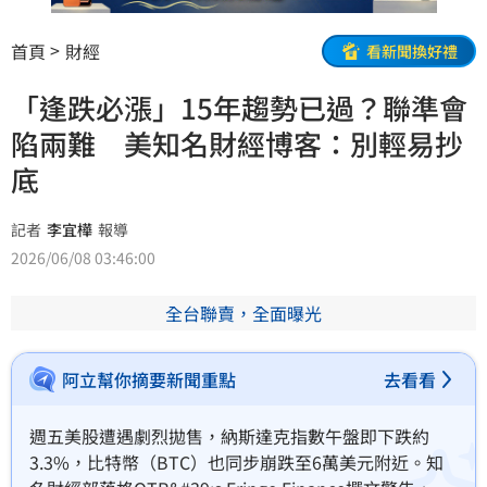
首頁
財經
看新聞換好禮
「逢跌必漲」15年趨勢已過？聯準會
陷兩難 美知名財經博客：別輕易抄
底
記者
李宜樺
報導
2026/06/08 03:46:00
全台聯賣，全面曝光
阿立幫你摘要新聞重點
去看看
週五美股遭遇劇烈拋售，納斯達克指數午盤即下跌約
3.3%，比特幣（BTC）也同步崩跌至6萬美元附近。知