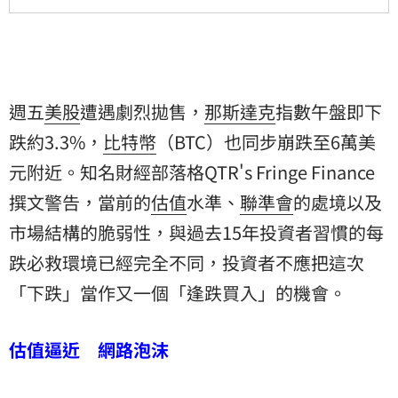
週五
美股
遭遇劇烈拋售，
那斯達克
指數午盤即下
跌約3.3%，
比特幣
（BTC）也同步崩跌至6萬美
元附近。知名財經部落格QTR's Fringe Finance
撰文警告，當前的
估值
水準、
聯準會
的處境以及
市場結構的脆弱性，與過去15年投資者習慣的每
跌必救環境已經完全不同，投資者不應把這次
「下跌」當作又一個「逢跌買入」的機會。
估值逼近 網路泡沫