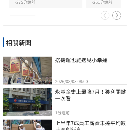
爭執。楊登嵙建議，只要心存敬意並注意言行，
-275分鐘前
-261分鐘前
若不慎誤觸禁忌，透過行善積德即可化解，不必
過度擔憂，依然能維持甜蜜穩定關係。
相關新聞
搭捷運也能遇見小幸運！
2026/08/03 08:00
永豐金史上最強7月！獲利關鍵
一次看
1分鐘前
上半年7成員工薪資未達平均數 
比率創新高