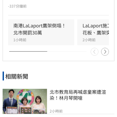
未固定妥當，導致鷹架與天花板崩落，現場粉塵
-337分鐘前
瀰漫引發顧客驚慌。一名65歲婦人不幸遭砸傷，
頭部紅腫送醫後意識清楚。受此影響，業者宣布
3樓部分櫃位暫停營業，其餘區域則維持正常運
南港LaLaport鷹架倒塌！
LaLaport施
作，目前相關單位正積極介入調查，以確保商場
北市開罰30萬
花板、鷹架突掉
消費安全。
1小時前
2小時前
相關新聞
北市教育局再喊虐童案遭渲
染！林月琴開嗆
2小時前