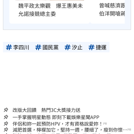
曾喊慈濟跟民
魏平政太樂觀　爆王惠美未
伯洋開嗆蔣萬
允諾接競總主委
李四川
國民黨
汐止
捷運
改版大回饋 熱門3C大獎接力送
一手掌握明星動態 即刻下載娛樂星聞APP
伴侶和妳一起預防HPV，才有資格說愛妳！
PR
減肥首選，檸檬加它，堅持一週，腰細了，瘦到你懷疑
PR