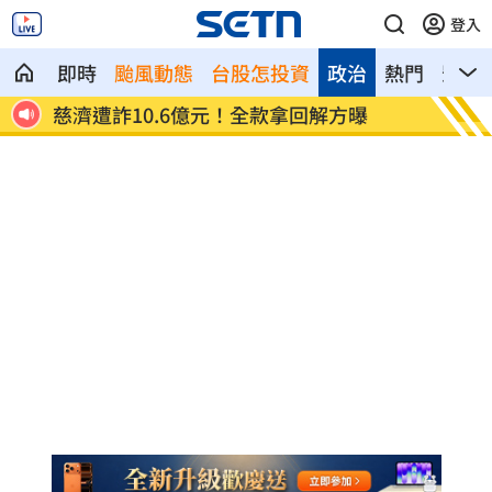
登入
即時
颱風動態
台股怎投資
政治
熱門
影音
慈濟遭詐10.6億元！全款拿回解方曝
稱龍蝦