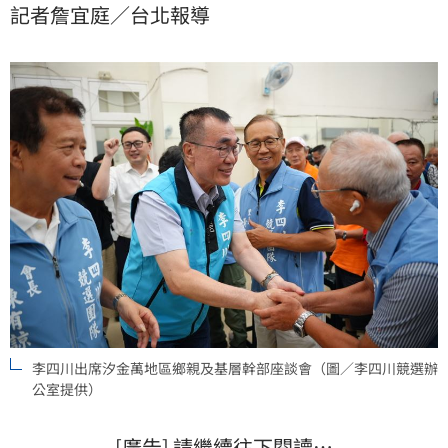
記者詹宜庭／台北報導
當選後將持續推動串聯汐止地區軌道建設，完善當地民
眾交通路網。
李四川出席汐金萬地區鄉親及基層幹部座談會（圖／李四川競選辦
公室提供）
[廣告] 請繼續往下閱讀…