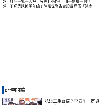
人生
肚腩一抓一大把，只需1個雞蛋，用一個瘦一個
PR
下週恐跌破半年線！陳嘉偉警告台股反彈屬「逃命
波」：空頭大屠殺剛開始
延伸閱讀
唸錯三重台語？李四川：蘇貞