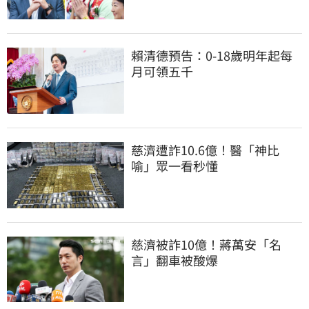
賴清德預告：0-18歲明年起每
月可領五千
慈濟遭詐10.6億！醫「神比
喻」眾一看秒懂
慈濟被詐10億！蔣萬安「名
言」翻車被酸爆