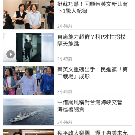
挺蘇巧慧！回顧蔡英文新北寫
下1驚人紀錄
2小時前
自癒能力超群？柯P才拄拐杖　
隔天能跳
2小時前
蔡英文重磅出手！民進黨「第
二戰場」成形
3小時前
中借颱風稱對台灣海峽交管　
海巡署譴責
3小時前
魏平政太樂觀　爆王惠美未允