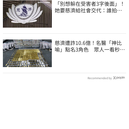
「別想躲在受害者3字後面」！
她要慈濟給社會交代：誰拍板
付10.6億
慈濟遭詐10.6億！名醫「神比
喻」點名3角色 眾人一看秒懂
讚：好傳神
Recommended by