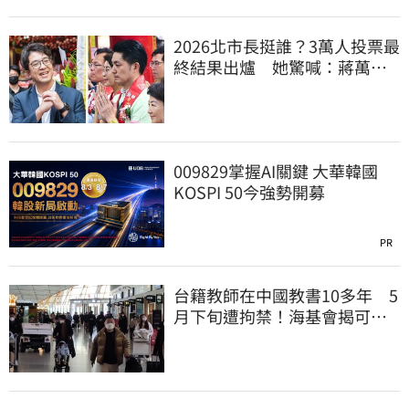
2026北市長挺誰？3萬人投票最
終結果出爐 她驚喊：蔣萬安
真該緊張了
009829掌握AI關鍵 大華韓國
KOSPI 50今強勢開募
PR
台籍教師在中國教書10多年 5
月下旬遭拘禁！海基會揭可能
原因