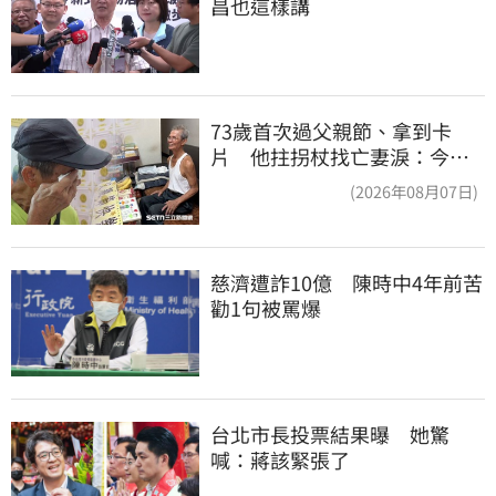
昌也這樣講
73歲首次過父親節、拿到卡
片 他拄拐杖找亡妻淚：今天
好多人來幫我慶祝
(2026年08月07日)
慈濟遭詐10億　陳時中4年前苦
勸1句被罵爆
台北市長投票結果曝　她驚
喊：蔣該緊張了