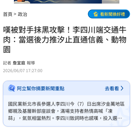
首頁
政治
看新聞換好禮
嘆被對手抹黑攻擊！李四川端交通牛
肉：當選後力推汐止直通信義、動物
園
記者
詹宜庭
報導
2026/06/07 17:27:00
阿立幫你摘要新聞重點
去看看
國民黨新北市長參選人李四川今（7）日出席汐金萬地區
鄉親及基層幹部座談會，滿場支持者熱情高喊「凍
蒜」，氣氛相當熱烈。李四川致詞時也感嘆，投入選舉
以來持續遭受對手抹黑攻擊，「造謠一張嘴，闢謠跑斷
腿」，但有大家的支持作為後盾，讓他毫無畏懼，未來