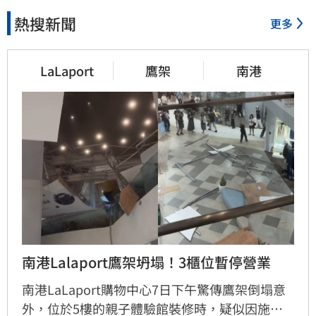
熱搜新聞
更多
LaLaport
鷹架
南港
南港Lalaport鷹架坍塌！3櫃位暫停營業
南港LaLaport購物中心7日下午驚傳鷹架倒塌意
外，位於5樓的親子體驗館裝修時，疑似因施工