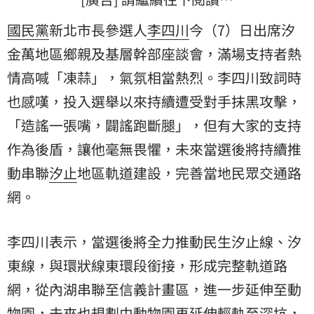
國民黨
新北市長參選人
李四川
今（7）日出席汐
金萬地區鄉親及基層幹部座談會，滿場支持者熱
情高喊「凍蒜」，氣氛相當熱烈。李四川致詞時
也感嘆，投入選舉以來持續遭受對手抹黑攻擊，
「造謠一張嘴，闢謠跑斷腿」，但有大家的支持
作為後盾，讓他毫無畏懼，未來當選後將持續推
動串聯
汐止
地區軌道建設，完善當地民眾交通路
網。
李四川表示，當選後將全力推動民生汐止線、汐
東線，與環狀線東環段銜接，形成完整軌道路
網，從內湖串聯至信義計畫區，進一步延伸至動
物園，未來也規劃由動物園再延伸輕軌至深坑，