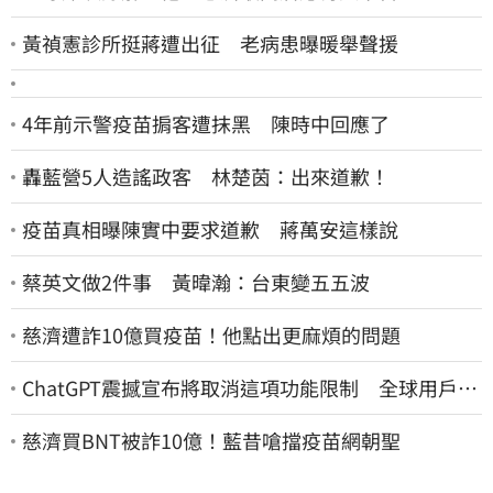
黃禎憲診所挺蔣遭出征 老病患曝暖舉聲援
4年前示警疫苗掮客遭抹黑 陳時中回應了
轟藍營5人造謠政客 林楚茵：出來道歉！
疫苗真相曝陳實中要求道歉 蔣萬安這樣說
蔡英文做2件事 黃暐瀚：台東變五五波
慈濟遭詐10億買疫苗！他點出更麻煩的問題
ChatGPT震撼宣布將取消這項功能限制 全球用戶即
刻起「免費」用到飽
慈濟買BNT被詐10億！藍昔嗆擋疫苗網朝聖