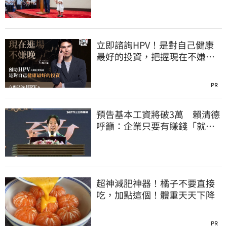
立即諮詢HPV！是對自己健康
最好的投資，把握現在不嫌
晚！
PR
預告基本工資將破3萬 賴清德
呼籲：企業只要有賺錢「就該
幫員工加薪」
超神減肥神器！橘子不要直接
吃，加點這個！體重天天下降
PR