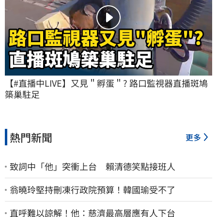
【#直播中LIVE】又見＂孵蛋＂? 路口監視器直播斑鳩
築巢駐足
熱門新聞
更多
致詞中「他」突衝上台 賴清德笑點接班人
翁曉玲堅持刪凍行政院預算！韓國瑜受不了
直呼難以諒解！他：慈濟最高層應有人下台