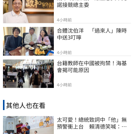
諾接競總主委
4小時前
合體沈伯洋　「過來人」陳時
中送3叮嚀
4小時前
台籍教師在中國被拘禁！海基
會揭可能原因
4小時前
其他人也在看
太可愛！總統致詞中「他」無
預警衝上台 賴清德笑喊：卸
任再交棒給你