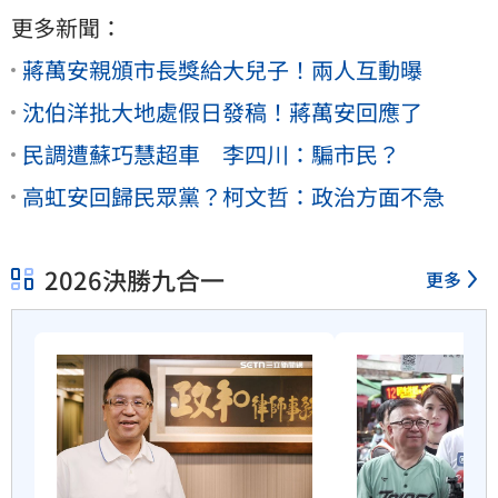
更多新聞：
蔣萬安親頒市長獎給大兒子！兩人互動曝
沈伯洋批大地處假日發稿！蔣萬安回應了
民調遭蘇巧慧超車 李四川：騙市民？
高虹安回歸民眾黨？柯文哲：政治方面不急
2026決勝九合一
更多