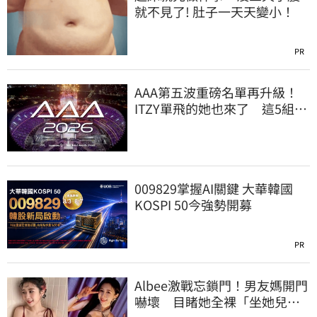
就不見了! 肚子一天天變小！
PR
AAA第五波重磅名單再升級！
ITZY單飛的她也來了 這5組巨
星強勢登台
009829掌握AI關鍵 大華韓國
KOSPI 50今強勢開募
PR
Albee激戰忘鎖門！男友媽開門
嚇壞 目睹她全裸「坐她兒子