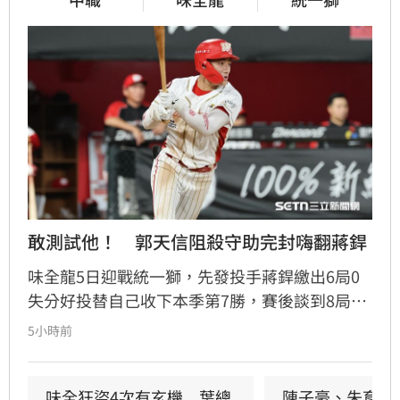
敢測試他！　郭天信阻殺守助完封嗨翻蔣銲
味全龍5日迎戰統一獅，先發投手蔣銲繳出6局0
失分好投替自己收下本季第7勝，賽後談到8局上
郭天信的關鍵阻殺替味全守住完封勝，蔣銲也直
5小時前
呼既然統一敢挑戰他的臂力，郭天信也就傳給他
看。
味全狂盜4次有玄機　葉總
陳子豪、朱育賢