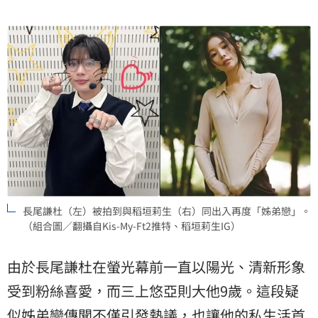
長尾謙杜（左）被拍到與稻垣莉生（右）同出入再度「姊弟戀」。
（組合圖／翻攝自Kis-My-Ft2推特、稻垣莉生IG）
由於長尾謙杜在螢光幕前一直以陽光、清新形象
受到粉絲喜愛，而三上悠亞則大他9歲。這段疑
似姊弟戀傳聞不僅引發熱議，也讓他的私生活首