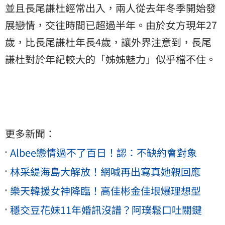
並且長尾謙杜經常出入，兩人從去年冬季開始發
展戀情，交往時間已超過半年。由於女方現年27
歲，比長尾謙杜年長4歲，讓外界注意到，長尾
謙杜對於年紀較大的「姊姊魅力」似乎檔不住。
更多新聞：
Albee戀情過不了百日！認：不缺約會對象
林采緹海島大解放！網喊再出寫真她親回應
樂天韓援女神降臨！高佳彬金佳垠爆理想型
穩交豆花妹11年婚訊沒譜？阿璞鬆口吐關鍵