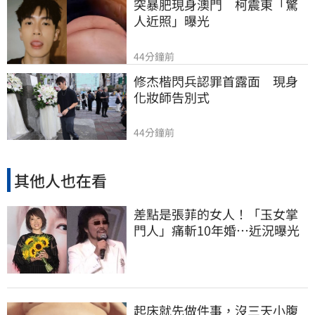
突暴肥現身澳門　柯震東「驚
人近照」曝光
44分鐘前
修杰楷閃兵認罪首露面　現身
化妝師告別式
44分鐘前
其他人也在看
差點是張菲的女人！「玉女掌
門人」痛斬10年婚…近況曝光
起床就先做件事，沒三天小腹