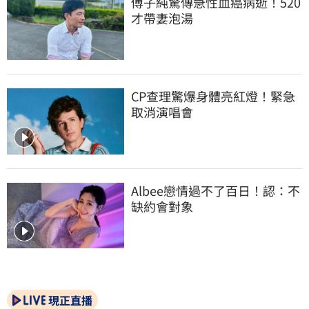
傅子純驚傳急性血癌病逝！520
才帶妻泡湯
CP查理驚爆身體亮紅燈！緊急
取消演唱會
Albee戀情過不了百日！認：不
缺約會對象
現正直播