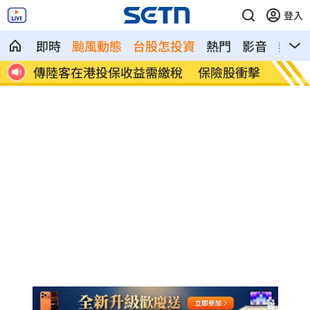
登入
即時
颱風動態
台股怎投資
熱門
影音
熱搜
都喜
傳陸客在港投保收益需繳稅 保險股衝擊
Goo
4%