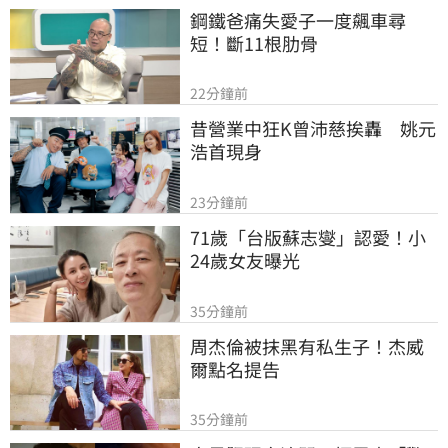
鋼鐵爸痛失愛子一度飆車尋
短！斷11根肋骨
22分鐘前
昔營業中狂K曾沛慈挨轟　姚元
浩首現身
23分鐘前
71歲「台版蘇志燮」認愛！小
24歲女友曝光
35分鐘前
周杰倫被抹黑有私生子！杰威
爾點名提告
35分鐘前