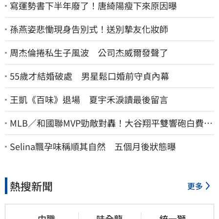
寫運勢書下半年廢了！唐綺陽瘦下來原因曝
孫燕姿悲慟現身告別式！送別摯友化妝師
周杰倫捲私生子風波 公司杰威爾發聲了
55歲才結婚破處 男星鬆口婚前守貞內幕
王凱《百味》退場 夏宇禾淚讀最後留言
MLB／和國聯MVP勁敵對轟！大谷翔平雙響砲白費
道奇連2系列賽慘遭橫掃
Selina飄孕味稱順其自然 五個月後狀態曝
熱搜新聞
更多
中職
味全龍
統一獅