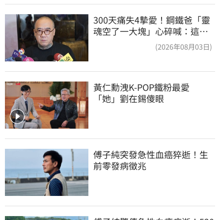
300天痛失4摯愛！鋼鐵爸「靈
魂空了一大塊」心碎喊：這輩
子最痛的路
(2026年08月03日)
黃仁勳洩K-POP鐵粉最愛
「她」劉在錫傻眼
傅子純突發急性血癌猝逝！生
前零發病徵兆