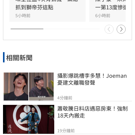
抓到獅帝芬這點
一第13度慘遭完
5小時前
6小時前
相關新聞
攝影爆跳槽李多慧！Joeman
憂建文離職發聲
4分鐘前
蕭敬騰日料店遇惡房東！強制
18天內搬走
19分鐘前