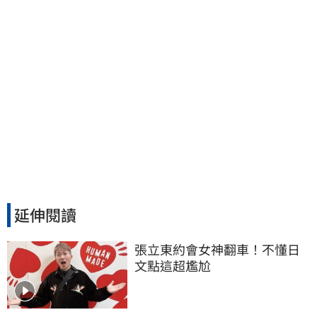
延伸閱讀
張立東約會女神翻車！不懂日
文點這超尷尬