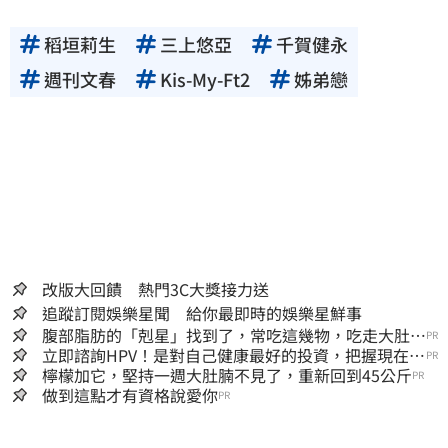
稻垣莉生
三上悠亞
千賀健永
週刊文春
Kis-My-Ft2
姊弟戀
改版大回饋 熱門3C大獎接力送
追蹤訂閱娛樂星聞 給你最即時的娛樂星鮮事
腹部脂肪的「剋星」找到了，常吃這幾物，吃走大肚
PR
囊，瘦出小蠻腰
立即諮詢HPV！是對自己健康最好的投資，把握現在不
PR
嫌晚！
檸檬加它，堅持一週大肚腩不見了，重新回到45公斤
PR
做到這點才有資格說愛你
PR