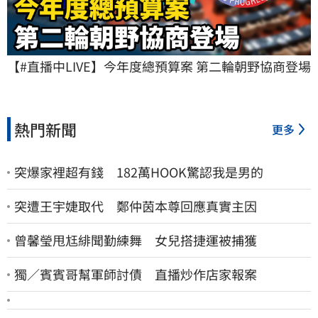
【#直播中LIVE】今年度總預算案 第二輪朝野協商登場
熱門新聞
更多
突爆家裡超有錢 182萬HOOK驚認我是男的
突遭王宇婕取代 鄭仲茵本尊回應真實主因
曾馨瑩甩尪緋聞勤練舞 女兒搭捷運被捕獲
獨／賓賓哥幫軍師討債 直播炒作店家報案