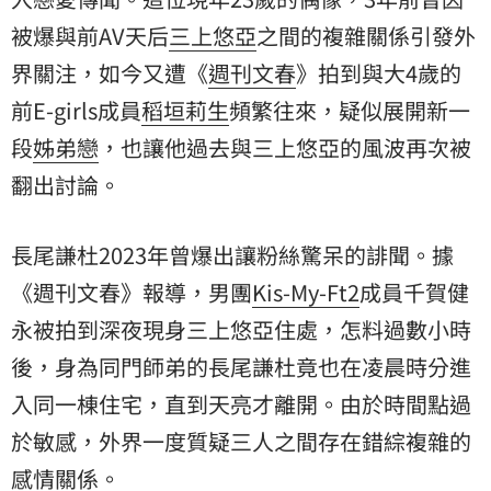
被爆與前AV天后
三上悠亞
之間的複雜關係引發外
界關注，如今又遭《
週刊文春
》拍到與大4歲的
前E-girls成員
稻垣莉生
頻繁往來，疑似展開新一
段
姊弟戀
，也讓他過去與三上悠亞的風波再次被
翻出討論。
長尾謙杜2023年曾爆出讓粉絲驚呆的誹聞。據
《週刊文春》報導，男團
Kis-My-Ft2
成員
千賀健
永
被拍到深夜現身三上悠亞住處，怎料過數小時
後，身為同門師弟的長尾謙杜竟也在凌晨時分進
入同一棟住宅，直到天亮才離開。由於時間點過
於敏感，外界一度質疑三人之間存在錯綜複雜的
感情關係。