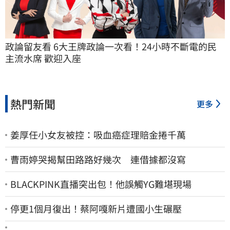
政論留友看 6大王牌政論一次看！24小時不斷電的民
主流水席 歡迎入座
熱門新聞
更多
姜厚任小女友被控：吸血癌症理賠金捲千萬
曹雨婷哭揭幫田路路好幾次 連借據都沒寫
BLACKPINK直播突出包！他誤觸YG難堪現場
停更1個月復出！蔡阿嘎新片遭國小生碾壓