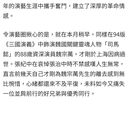
年的演藝生涯中攜手奮鬥，建立了深厚的革命情
感。
令演藝圈揪心的是，就在本月稍早，同樣在94版
《三國演義》中飾演魏國關鍵靈魂人物「司馬
懿」的88歲資深演員魏宗萬，才剛於上海因病過
世。張紀中在哀悼張治中時不禁感嘆人生無常，
直言前幾天自己才剛為魏宗萬先生的離去感到無
比惋惜，心緒都還來不及平復，未料如今又痛失
一位並肩前行的好兄弟與優秀同行。