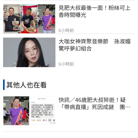
見肥大叔最後一面！粉絲可上
香時間曝光
6小時前
大咖女神齊聚音樂節　孫淑媚
驚呼夢幻組合
6小時前
其他人也在看
快訊／46歲肥大叔猝逝！疑
「帶病直播」死因成謎 團隊
「證實1事」發聲