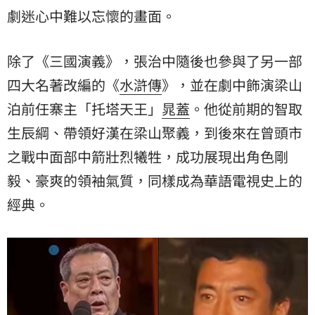
劇迷心中難以忘懷的畫面。
除了《三國演義》，張治中隨後也參與了另一部
四大名著改編的《
水滸傳
》，並在劇中飾演梁山
泊前任寨主「托塔天王」
晁蓋
。他從前期的智取
生辰綱、帶領好漢在梁山聚義，到後來在曾頭市
之戰中面部中箭壯烈犧牲，成功展現出角色剛
毅、豪爽的領袖氣質，同樣成為華語電視史上的
經典。