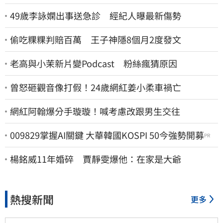
49歲李詠嫻出事送急診 經紀人曝最新傷勢
偷吃粿粿判賠百萬 王子神隱8個月2度發文
老高與小茉新片變Podcast 粉絲瘋猜原因
曾怒砸觀音像打假！24歲網紅姜小柔車禍亡
網紅阿翰爆分手璇璇！喊考慮改跟男生交往
009829掌握AI關鍵 大華韓國KOSPI 50今強勢開募
PR
楊銘威11年婚碎 賈靜雯爆他：在家是大爺
熱搜新聞
更多