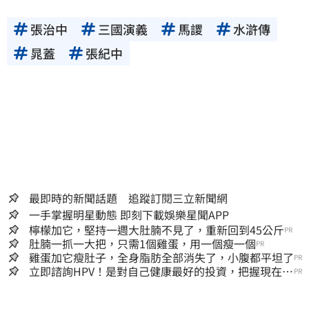
張治中
三國演義
馬謖
水滸傳
晁蓋
張紀中
最即時的新聞話題 追蹤訂閱三立新聞網
一手掌握明星動態 即刻下載娛樂星聞APP
檸檬加它，堅持一週大肚腩不見了，重新回到45公斤
PR
肚腩一抓一大把，只需1個雞蛋，用一個瘦一個
PR
雞蛋加它瘦肚子，全身脂肪全部消失了，小腹都平坦了
PR
立即諮詢HPV！是對自己健康最好的投資，把握現在不
PR
嫌晚！