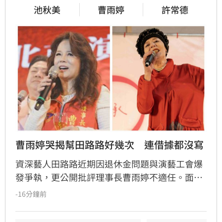
池秋美
曹雨婷
許常德
曹雨婷哭揭幫田路路好幾次　連借據都沒寫
資深藝人田路路近期因退休金問題與演藝工會爆
發爭執，更公開批評理事長曹雨婷不適任。面對
指控，曹雨婷日前發布聲明反擊，並在受訪時落
-16分鐘前
淚回憶，過去曾多次慷慨解囊協助田路路度過難
關，甚至曾主動捧場其餐飲生意。