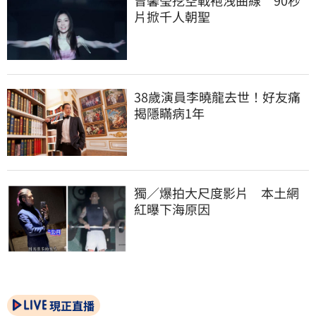
曾馨瑩挖空戰袍洩曲線　90秒
片掀千人朝聖
38歲演員李曉龍去世！好友痛
揭隱瞞病1年
獨／爆拍大尺度影片　本土網
紅曝下海原因
現正直播