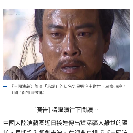
《三國演義》飾演「馬謖」的知名男星張治中逝世，享壽68歲。
（圖／翻攝自微博）
[廣告] 請繼續往下閱讀…
中國大陸演藝圈近日接連傳出資深藝人離世的噩
耗。長期投入戲劇表演、在經典央視版《
三國演