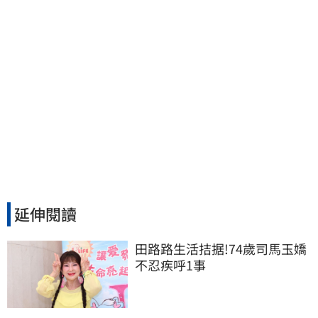
延伸閱讀
田路路生活拮据!74歲司馬玉嬌
不忍疾呼1事