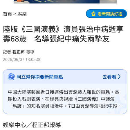
首頁
娛樂
看新聞換好禮
陸版《三國演義》演員張治中病逝享
壽68歲 名導張紀中痛失兩摯友
記者
程正邦
報導
2026/06/07 18:05:00
阿立幫你摘要新聞重點
去看看
中國大陸演藝圈近日接連傳出資深藝人離世的噩耗。長
期投入戲劇表演、在經典央視版《三國演義》中飾演
「馬謖」的知名演員張治中，7日由資深導演張紀中證實
不幸逝世，享壽68歲。由於張治中過去塑造了多個膾炙
人口的螢幕形象，消息一出讓大批老劇迷深感惋惜，張
娛樂中心／程正邦報導
紀中也發表悼文表達內心的深切悲痛。