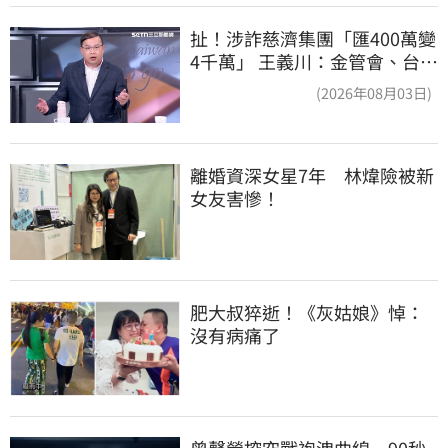
扯！涉詐慈濟集團「匯400萬變
4千萬」 王義川：金管會、台銀
動起來
(2026年08月03日)
離婚資深女星7年　林煒險被新
女友害慘！
肥大叔猝逝！《灰姑娘》悼：
沒有病痛了