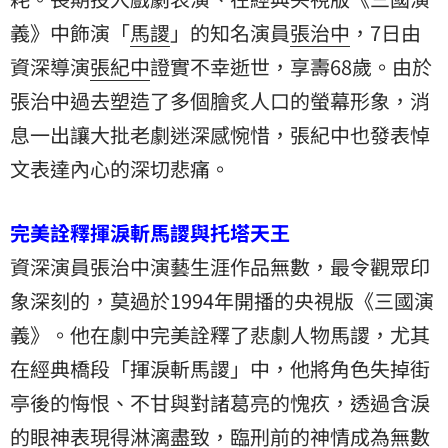
義
》中飾演「
馬謖
」的知名演員
張治中
，7日由
資深導演
張紀中
證實不幸逝世，享壽68歲。由於
張治中過去塑造了多個膾炙人口的螢幕形象，消
息一出讓大批老劇迷深感惋惜，張紀中也發表悼
文表達內心的深切悲痛。
完美詮釋揮淚斬馬謖與托塔天王
資深演員張治中演藝生涯作品無數，最令觀眾印
象深刻的，莫過於1994年開播的央視版《三國演
義》。他在劇中完美詮釋了悲劇人物馬謖，尤其
在經典橋段「揮淚斬馬謖」中，他將角色失掉街
亭後的悔恨、不甘與對諸葛亮的愧疚，透過含淚
的眼神表現得淋漓盡致，臨刑前的神情成為無數