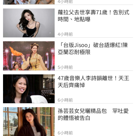
4小時前
蘿拉父去世享壽71歲！告別式
時間、地點曝
4小時前
「台版Jisoo」破台語爆紅!陳
亞蘭忍耐極限
5小時前
47歲音樂人李詩韻離世！天王
天后齊痛悼
6小時前
孫芸芸女兒曬精品包　罕吐愛
的體悟被告白
6小時前