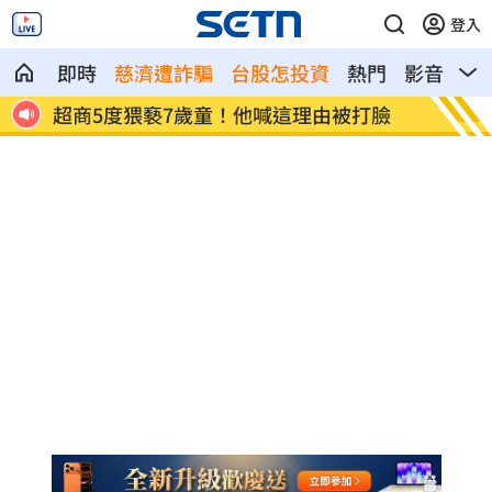
登入
即時
慈濟遭詐騙
台股怎投資
熱門
影音
熱
四雄
超商5度猥褻7歲童！他喊這理由被打臉
Appl
環