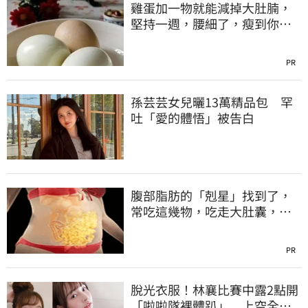
雞蛋加一物就能減掉大肚腩，
堅持一週，腰細了，瘦到你懷
疑人生！
PR
孫芸芸女兒曬13萬精品包 罕
吐「愛的體悟」被告白
腹部脂肪的「剋星」找到了，
常吃這幾物，吃走大肚囊，瘦
出小蠻腰
PR
脫光衣服！林襄比賽中露2點開
「啦啦隊裸體趴」 上空全裸