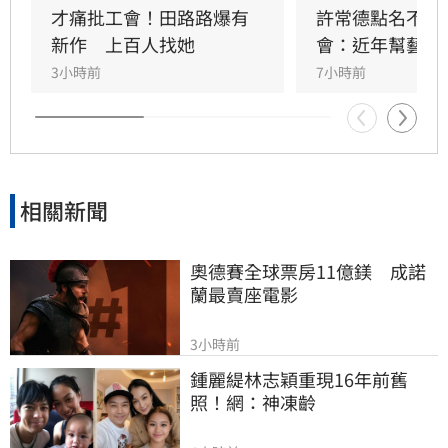
才痛批工會！田路路爆有
許常德點名不透
新作　上百人找她
會：近年幫藝人
3小時前
7小時前
相關新聞
奧德賽全球票房11億鎂　成諾
蘭最賣座電影
3小時前
鍾麗緹林志穎重現16年前舊
照！網：神凍齡