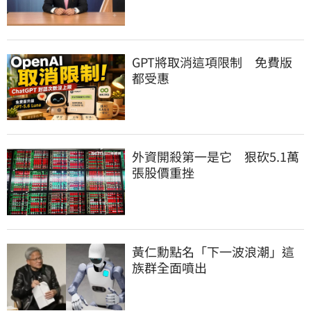
GPT將取消這項限制　免費版
都受惠
外資開殺第一是它　狠砍5.1萬
張股價重挫
黃仁勳點名「下一波浪潮」這
族群全面噴出