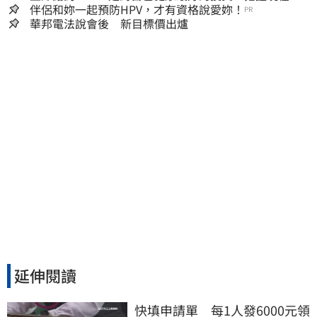
嫌晚！
伴侶和妳一起預防HPV，才有資格說愛妳！
PR
華邦電法說會後 新目標價出爐
延伸閱讀
快填申請單　每1人發6000元領