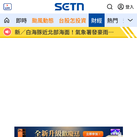
登入
即時
颱風動態
台股怎投資
財經
熱門
影音
新／白海豚近北部海面！氣象署發豪雨特
南電Q
報