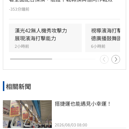
能。海委會主委管碧玲親赴台北港與左營軍港視
-353分鐘前
導，肯定海巡艦艇在濱海打擊及反封鎖護航任務
中的整備狀況。
漢光42無人機秀攻擊力　
視導濱海打擊操
展現濱海打擊能力
德廣播鼓舞國軍
2小時前
6小時前
相關新聞
搭捷運也能遇見小幸運！
2026/08/03 08:00