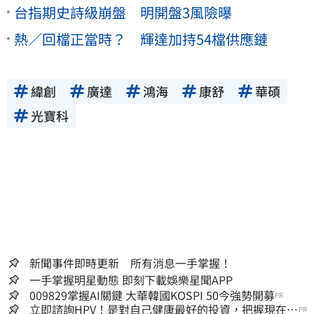
台指期史詩級崩盤 明開盤3風險曝
熱／回檔正當時？ 輝達加持54檔供應鏈
緯創
廣達
鴻海
康舒
華碩
光寶科
新聞事件即時更新 所有消息一手掌握！
一手掌握明星動態 即刻下載娛樂星聞APP
009829掌握AI關鍵 大華韓國KOSPI 50今強勢開募
PR
立即諮詢HPV！是對自己健康最好的投資，把握現在不
PR