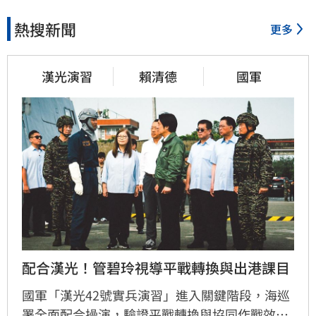
熱搜新聞
更多
漢光演習
賴清德
國軍
配合漢光！管碧玲視導平戰轉換與出港課目
國軍「漢光42號實兵演習」進入關鍵階段，海巡
署全面配合操演，驗證平戰轉換與協同作戰效