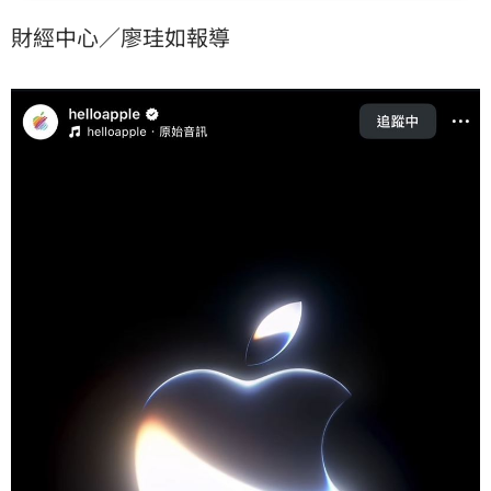
面臨技術面修正，但科技產業長線基本面未變，建議聚
財經中心／廖珪如報導
焦6月蘋果WWDC大會的AI藍圖，並盤點鴻海、廣達等
15檔蘋概股供應鏈，保留現金穩健因應市場震盪。