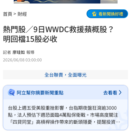
首頁
財經
看新聞換好禮
熱門股／9日WWDC救援蘋概股？
明回檔15股必收
記者
廖珪如
報導
2026/06/08 03:00:00
全台聯賣，全面曝光
阿立幫你摘要新聞重點
去看看
台股上週五受美股重挫影響，台指期夜盤狂瀉逾3000
點，法人預估下週恐面臨4萬點保衛戰。市場高度關注
「四貸同堂」高槓桿操作帶來的斷頭隱憂，提醒投資人
務必冷靜檢視融資維持率，避免恐慌性殺低。儘管短線