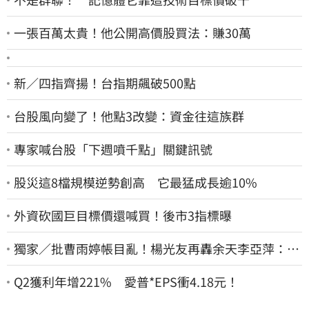
一張百萬太貴！他公開高價股買法：賺30萬
新／四指齊揚！台指期飆破500點
台股風向變了！他點3改變：資金往這族群
專家喊台股「下週噴千點」關鍵訊號
股災這8檔規模逆勢創高 它最猛成長逾10%
外資砍國巨目標價還喊買！後市3指標曝
獨家／批曹雨婷帳目亂！楊光友再轟余天李亞萍：他
們工會跟演藝圈沒關
Q2獲利年增221% 愛普*EPS衝4.18元！