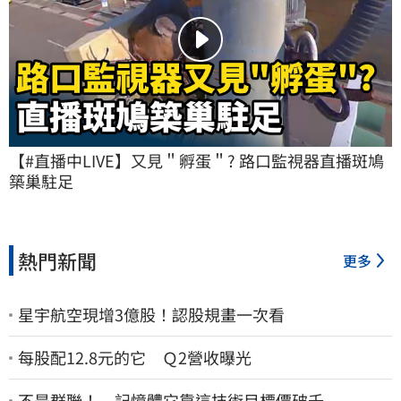
【#直播中LIVE】又見＂孵蛋＂? 路口監視器直播斑鳩
築巢駐足
熱門新聞
更多
星宇航空現增3億股！認股規畫一次看
每股配12.8元的它 Ｑ2營收曝光
不是群聯！ 記憶體它靠這技術目標價破千