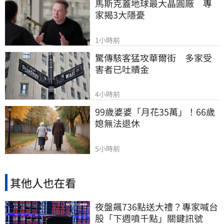
馬斯克蓋地球最大晶圓廠　專
家揭3大隱憂
1小時前
驚傳駭客猛攻華爾街　多家受
害者已吐贖金
4小時前
99歲婆婆「月花35萬」！66歲
媳無法退休
5小時前
其他人也在看
夜盤飆736點送大禮？專家喊台
股「下週噴千點」關鍵訊號