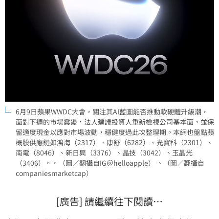
6月9日蘋果WWDC大會，關注其AI藍圖能否推動軟硬體升級潮，
面對下週的市場震盪，法人建議投資人重新檢視公司基本面，並保
留適度現金以應對市場波動，穩健度過此次整理期。本網也盤點蘋
概股供應鏈如鴻海（2317）、康舒（6282）、光寶科（2301）、
南電（8046）、新日興（3376）、晶技（3042）、玉晶光
（3406）。。（圖／翻攝自IG＠helloapple） 、（圖／翻攝自
companiesmarketcap）
[廣告] 請繼續往下閱讀…