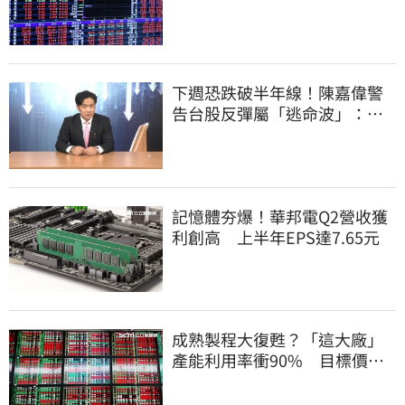
下週恐跌破半年線！陳嘉偉警
告台股反彈屬「逃命波」：空
頭大屠殺剛開始
記憶體夯爆！華邦電Q2營收獲
利創高 上半年EPS達7.65元
成熟製程大復甦？「這大廠」
產能利用率衝90% 目標價上
看220元