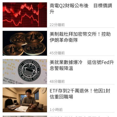
南電Q2財報公布後　目標價調
升
22分鐘前
美制裁杜拜加密幣交所！控助
伊朗革命衛隊
45分鐘前
美就業數據爆冷　這信號Fed升
息警報降溫
48分鐘前
ETF存到2千萬退休！他因1封
信重回職場
1小時前