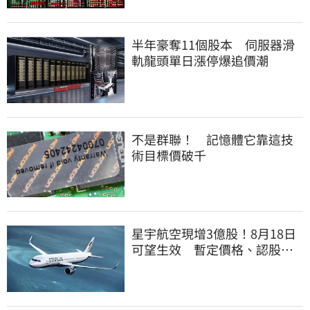
半年豪奪11個股本 伺服器滑
軌龍頭單日漲停爆追價潮
不是群聯！ 記憶體它靠這技
術目標價破千
星宇航空現增3億股！8月18日
可望生效 暫定價格、認股規
畫一次看