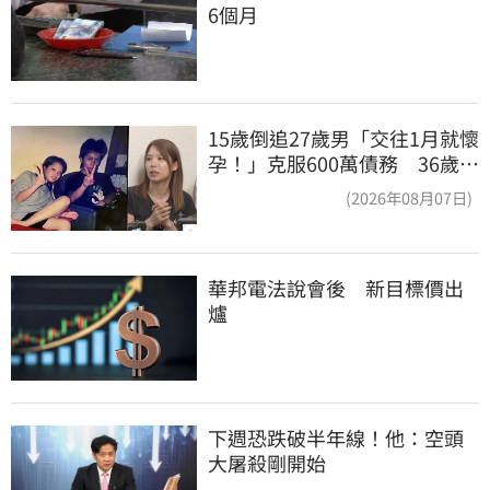
6個月
15歲倒追27歲男「交往1月就懷
孕！」克服600萬債務 36歲美
魔女當阿嬤了
(2026年08月07日)
華邦電法說會後　新目標價出
爐
下週恐跌破半年線！他：空頭
大屠殺剛開始