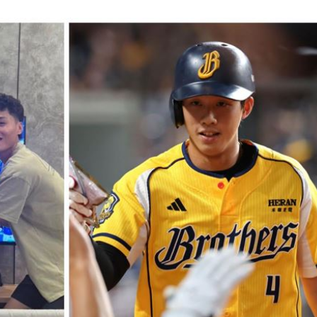
原因
21:14
賠償
21:13
民調
21:11
AA
21:11
成形
12:00
」氣
12:00
場！
10:30