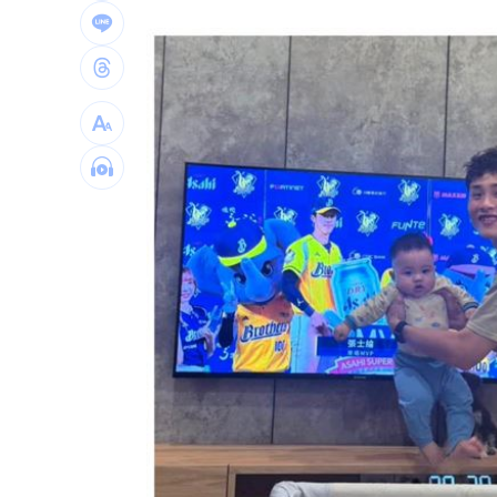
台籍教師在中國被拘禁！海基會揭可能
公審燒烤攤賣臭酸食材 老闆無奈：願
AI模擬民意精準度驚人！TPOC發表矽基
台灣青少年公開賽 施友翔奪冠赴美闖NC
台灣彩券開獎直播中
20:31
LIVE三立+24小時直播
15:27
三立iNEWS新聞台線上直播
18:00
商場戰國來臨 台中「頂奢大道」逐漸
台彩父親節推新刮刮樂千萬頭獎超「爸
「拍片人的多重宇宙」職涯論壇9/12登