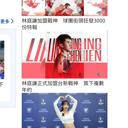
林庭謙加盟戰神　球團街頭狂發3000
更多
份特報
林庭謙正式加盟台新戰神　簽下複數
下
年約