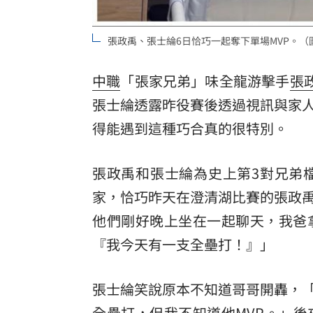
8國球員齊聚高雄 Formosa 7s掀足球
張政禹、張士綸6日恰巧一起奪下單場MVP。（圖
理想混蛋號召粉絲跨海追星吃美食！
18:
中職
「張家兄弟」味全龍游擊手
張
張士綸透露昨役賽後透過視訊與家
得能遇到這種巧合真的很特別。
張政禹和張士綸為史上第3對兄弟
家，恰巧昨天在澄清湖比賽的張政
他們剛好晚上坐在一起聊天，我爸
『我今天有一支全壘打！』」
張士綸笑說原本不知道哥哥開轟，
全壘打，但我不知道他MVP。」