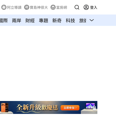
阿立導讀
寶島神很大
富房網
登入
國際
兩岸
財經
專題
新奇
科技
旅遊
汽車
寵物