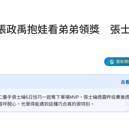
21:31
補
21:31
！張政禹抱娃看弟弟領獎 張
鼻酸
21:30
證婚
21:30
富邦
21:26
看新聞
光
21:25
金
21:25
去
味
21:25
壘手張士綸6日恰巧一起奪下單場MVP，張士綸透露昨役賽後
直呼開心，也覺得能遇到這種巧合真的很特別。
買點
21:19
到你
21:19