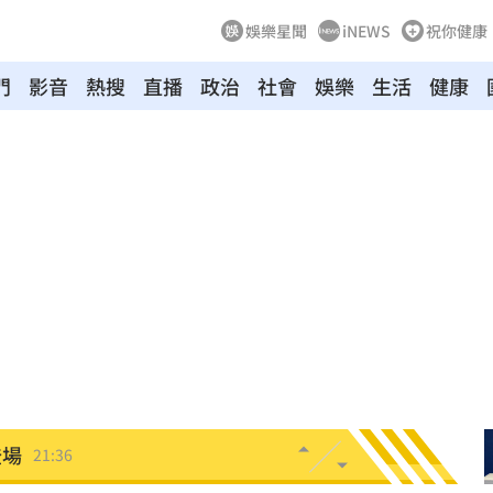
娛樂星聞
iNEWS
祝你健康
門
影音
熱搜
直播
政治
社會
娛樂
生活
健康
有名
21:50
主委
21:44
00
21:42
落
21:39
蛋
21:38
登場
21:36