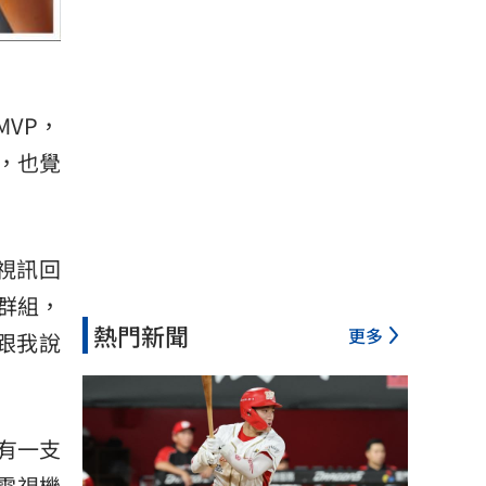
MVP，
，也覺
視訊回
群組，
熱門新聞
更多
跟我說
有一支
電視機