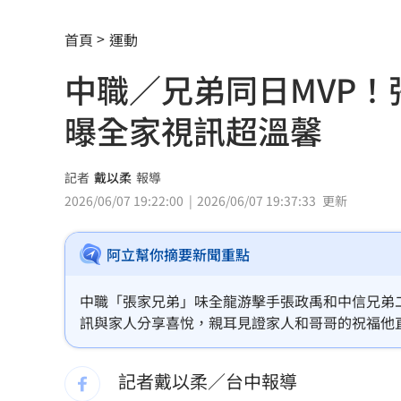
合體沈伯洋 「過來人」陳時中送3叮嚀
首頁
運動
兆基債務風暴！前董座李建成遭當庭逮
中職／兄弟同日MVP
手上只剩24元！獨居嬤不動存款原因惹
曝全家視訊超溫馨
小刀婚姻告終 昔砸百萬辦婚禮找連戰
布雷克6局0失分 陳傑憲猛打率統一退
記者
戴以柔
報導
2026/06/07 19:22:00
2026/06/07 19:37:33
更新
交往3個月閃婚 姜厚任女友前夫身分曝
U17男排世界賽移地訓練 主委加碼加菜
阿立幫你摘要新聞重點
律師+假慈濟青年吸金10億 豪宅飄鮑魚
中職「張家兄弟」味全龍游擊手張政禹和中信兄弟二
訊與家人分享喜悅，親耳見證家人和哥哥的祝福他
黃仁勳加持CPO族群狂飆！專家曝黃金
人妻問婆婆住院該扛嗎？網搖頭：輪不
記者戴以柔／台中報導