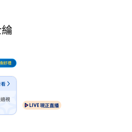
士綸
換好禮
看看
透過視
現正直播