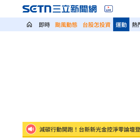
即時
颱風動態
台股怎投資
運動
熱
父親節最雷禮物 「茶具、領帶」榜上
魏平政太樂觀 爆王惠美未允諾接競總
川普喊戰爭快結束 美股漲、台指期衝450
拖吊車「沒綁好」！ 百萬休旅重摔滑
燈桿「孵蛋」路口影像直播紅鳩輪流護
減碳行動開跑！台新新光金控淨零論壇