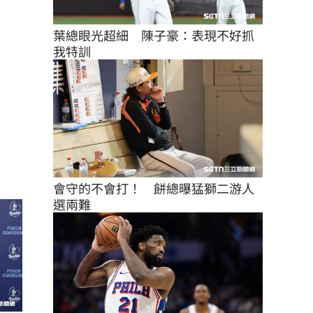
葉總眼光超細　陳子豪：表現不好抓
我特訓
會守的不會打！　餅總曝猛獅二游人
選兩難