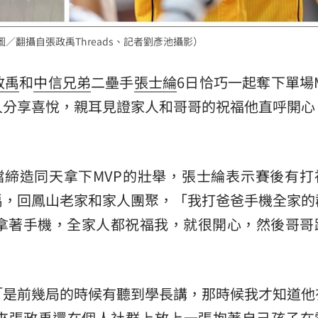
熱潮
10:00
／翻攝自張政禹Threads、記者劉彥池攝影）
15
政禹
和
中信兄弟
二壘手
張士綸
6日恰巧一起奪下單場
人分享喜悅，親耳見證家人和哥哥的祝福他直呼開心
檔締造同天拿下MVP的壯舉，張士綸表示賽後有打
禹，回鳳山老家和家人團聚，「我打爸爸手機全家的
拿著手機，全家人都祝福我，就很開心，然後哥哥
「是前幾局的時候有聽到學長講，那時候我才知道他
後來張政禹還在個人社群上放上一張抱著自己孩子在