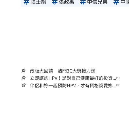
張士綸
張政禹
中信兄弟
中
改版大回饋 熱門3C大獎接力送
立即諮詢HPV！是對自己健康最好的投資...
PR
伴侶和妳一起預防HPV，才有資格說愛妳...
PR