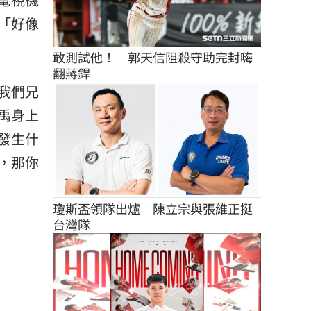
「好像
敢測試他！　郭天信阻殺守助完封嗨
翻蔣銲
我們兄
禹身上
發生什
，那你
瓊斯盃領隊出爐　陳立宗與張維正挺
台灣隊