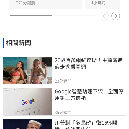
據，透過強化風險監理與資訊透明化，全面防堵
-271分鐘前
4小時前
市場投機風氣，引導台股回歸理性投資基本面，
維護資本市場秩序與金融穩定。
相關新聞
26歲百萬網紅癌逝！生前露疤
痕走秀看哭網
23分鐘前
Google智慧助理下架　全面停
用第三方信箱
35分鐘前
川普對「多晶矽」徵15%關
稅　這時間生效