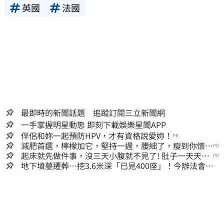
英國
法國
最即時的新聞話題 追蹤訂閱三立新聞網
一手掌握明星動態 即刻下載娛樂星聞APP
伴侶和妳一起預防HPV，才有資格說愛妳！
PR
減肥首選，檸檬加它，堅持一週，腰細了，瘦到你懷疑
PR
人生
起床就先做件事，沒三天小腹就不見了! 肚子一天天變
PR
小！
地下墳墓遷葬…挖3.6米深「已見400座」！今辦法會安
撫祖先