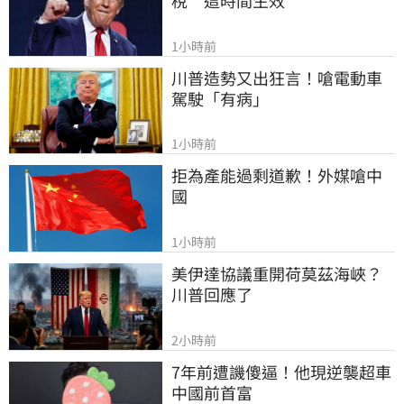
1小時前
川普造勢又出狂言！嗆電動車
駕駛「有病」
1小時前
拒為產能過剩道歉！外媒嗆中
國
1小時前
美伊達協議重開荷莫茲海峽？ 
川普回應了
2小時前
7年前遭譏傻逼！他現逆襲超車
中國前首富