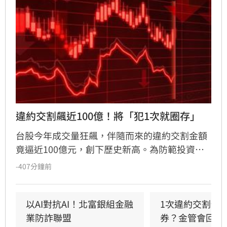
違約交割飆近100億！將「犯1次就圈存」
台股今年成交量狂飆，伴隨而來的違約交割金額
竟逼近100億元，創下歷史新高。為防範投資人
利用高槓桿「空手套白狼」，金管會擬祭出鐵腕
-407分鐘前
政策，規劃修法將違約交割規範緊縮為「1次違
約即圈存」，取消過往的緩衝空間。同時，官方
正密切監控房貸、信貸等「4貸同堂」的極端槓
以AI對抗AI！北富銀組金融
1次違約交割預
桿亂象，並籌建「台股儀表板」整合跨機構數
業防詐聯盟
券？金管會回應