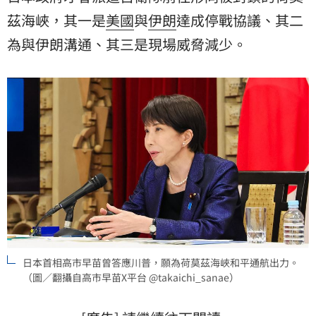
茲海峽，其一是
美國
與
伊朗
達成停戰協議、其二
為與伊朗溝通、其三是現場威脅減少。
日本首相高市早苗曾答應川普，願為荷莫茲海峽和平通航出力。
（圖／翻攝自高市早苗X平台 @takaichi_sanae）