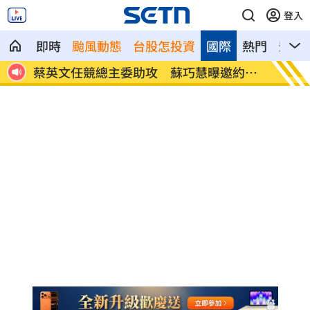
登入
即時
颱風動態
台股怎投資
國際
熱門
影音
被通
蔡英文任競總主委助攻 蘇巧慧曝邀約過
馬德共
程
共