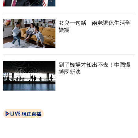
女兒一句話　兩老退休生活全
變調
到了機場才知出不去！中國爆
鎖國新法
現正直播