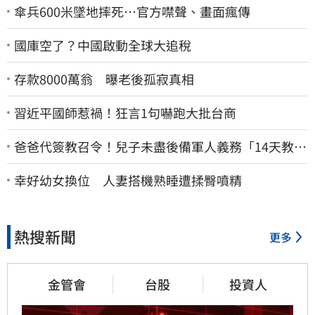
傘兵600米墜地摔死…官方噤聲、畫面瘋傳
國庫空了？中國啟動全球大追稅
存款8000萬翁 曝老後孤寂真相
習近平國師惹禍！狂言1句嚇跑大批台商
爸爸代簽教召令！兒子未盡後備軍人義務「14天教召
不去」換3個月刑期
幸好幼女換位 人妻搭機熟睡遭揉臀噴精
熱搜新聞
更多
金管會
台股
投資人