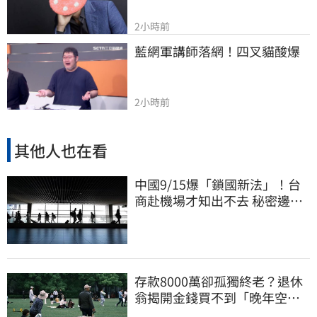
2小時前
藍網軍講師落網！四叉貓酸爆
2小時前
其他人也在看
中國9/15爆「鎖國新法」！台
商赴機場才知出不去 秘密邊控
合法化
存款8000萬卻孤獨終老？退休
翁揭開金錢買不到「晚年空
虛」真相