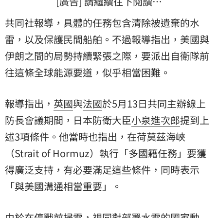
[廣告] 請繼續往下閱讀…
共同社報導，具體的任務包含清除被遺棄的水
雷，以及保護民間船舶。不過報導指出，美國與
伊朗之間的局勢持續緊張之際，要派出自衛隊前
往這條全球能源要道，似乎相當困難。
報導指出，
英國
與
法國
於5月13日共同主辦線上
防長會議期間，日本防衛大臣
小泉進次郎
提到上
述3項條件。他當時也指出，在荷莫茲海峽
（Strait of Hormuz）執行「多國籍任務」要獲
得廣泛支持，有必要滿足這些條件，同時表示
「與美國溝通相當重要」。
由於在停戰前掃雷，視同對部署水雷的國家動