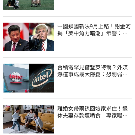
中國鎖國新法9月上路！謝金河
揭「美中角力暗潮」示警：台
灣1類人危險了
台積電罕見借鑒英特爾？外媒
爆這事成最大隱憂：恐削弱領
先優勢
離婚女帶兩孫回娘家求住！退
休夫妻存款遭啃食 專家曝這
點沒說會後悔