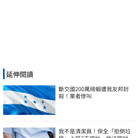
延伸閱讀
斷交國200萬磅蝦遭我友邦封
殺！業者慘叫
我不是清潔員！保全「拒倒垃
圾」上班3天被炒 找法院討公