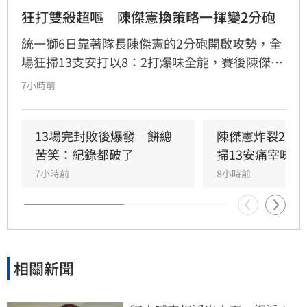
狂打雙殺超嘔　陳傑憲換策略一揮變2分砲
統一獅6日靠著隊長陳傑憲的2分砲開啟攻勢，全
場狂掃13支安打以8：2打爆味全龍，賽後陳傑憲
透露因為上週末自己擊出太多雙殺，當時上場只
7小時前
想著不要再打滾地球，沒想到最後一掃變成打破
僵局的全壘打。
13場完封敗後爆發　餅總
陳傑憲炸裂2分
苦笑：紀錄都破了
掃13安痛宰味全
7小時前
8小時前
相關新聞