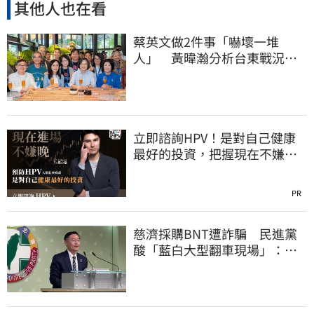
其他人也在看
蔡英文做2件事「嚇壞一堆
人」 黃暐瀚分析台東戰況：
變成五五波
立即諮詢HPV！是對自己健康
最好的投資，把握現在不嫌
晚！
PR
慈濟採購BNT遭詐騙 民進黨
酸「藍白大型翻車現場」：應
為無端抹黑道歉