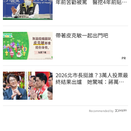
年前苦勸被罵 醫挖4年前貼
文：藍白全翻車
帶著皮克敏一起出門吧
PR
2026北市長挺誰？3萬人投票最
終結果出爐 她驚喊：蔣萬安
真該緊張了
Recommended by