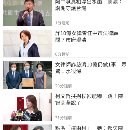
阿中喊真相浮出水面　網淚：
謝謝守護台灣
1分鐘前
詐10億女律曾任中市法律顧
問？市府澄清
6分鐘前
女律師詐慈濟10億仍做1事　眾
驚：水很深
20分鐘前
柯文哲拄拐杖卻能嚇一跳！陳
智菡全說了
31分鐘前
點名「這兩柯」　她：都欠陳