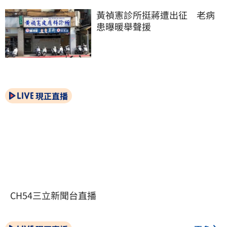
黃禎憲診所挺蔣遭出征　老病
患曝暖舉聲援
現正直播
CH54三立新聞台直播