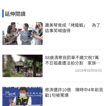
延伸閱讀
蕭美琴竟成「烤龍蝦」　為了
這事笑喊值得
88歲清寒翁罰單不繳欠稅7萬
不忍祖產遭法拍分割 家族按
月代繳償債
(2026年08月06日)
慈濟遭詐10億　陳時中4年前苦
勸1句被罵爆