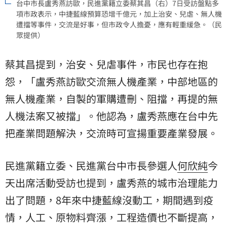
台中市長盧秀燕訪歐，民進黨籍立委蔡其昌（右）7日受訪盤點多
項市政表示，中捷藍線預算恐增千億元，加上治安、兒虐、無人機
遭擋等事件，交流是好事，但市政令人擔憂，應有輕重緩急。（民
眾提供）
蔡其昌提到，治安、兒虐事件，市民也存在抱
怨，「盧秀燕訪歐交流無人機產業，中部地區的
無人機產業，自製的軍購遭刪、阻擋，再提的無
人機法案又被擋」。他認為，盧秀燕應在台中先
把產業問題解決，交流時可宣揚重要產業發展。
民進黨籍立委、民進黨台中市長參選人
何欣純
今
天出席活動受訪也提到，盧秀燕的城市治理能力
出了問題，8年來中捷藍線沒動工，期間遇到疫
情，人工、原物料齊漲，工程造價也不斷提高，