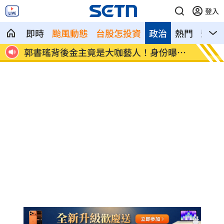
登入
即時
颱風動態
台股怎投資
政治
熱門
影音
不忍
郭書瑤背後金主竟是大咖藝人！身份曝光
女律師
了
深