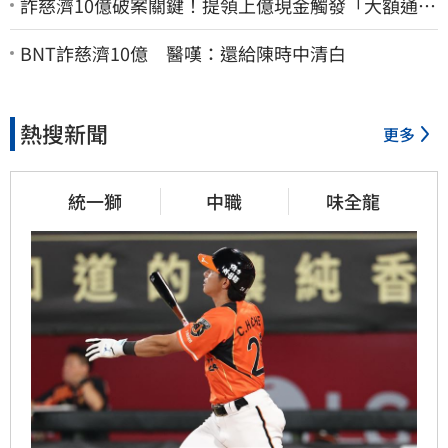
詐慈濟10億破案關鍵！提領上億現金觸發「大額通
報」神鬼律師遭擊落內幕
BNT詐慈濟10億 醫嘆：還給陳時中清白
熱搜新聞
更多
統一獅
中職
味全龍