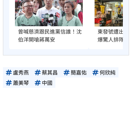
曾喊慈濟跟民進黨信誰！沈
東發號遭出征
伯洋開嗆蔣萬安
爆驚人排隊人
盧秀燕
蔡其昌
簡嘉佑
何欣純
蕭美琴
中國