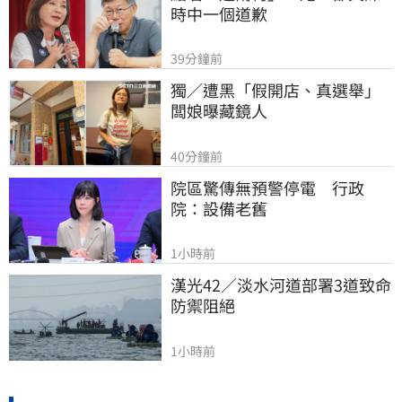
時中一個道歉
39分鐘前
獨／遭黑「假開店、真選舉」
闆娘曝藏鏡人
40分鐘前
院區驚傳無預警停電　行政
院：設備老舊
1小時前
漢光42／淡水河道部署3道致命
防禦阻絕
1小時前