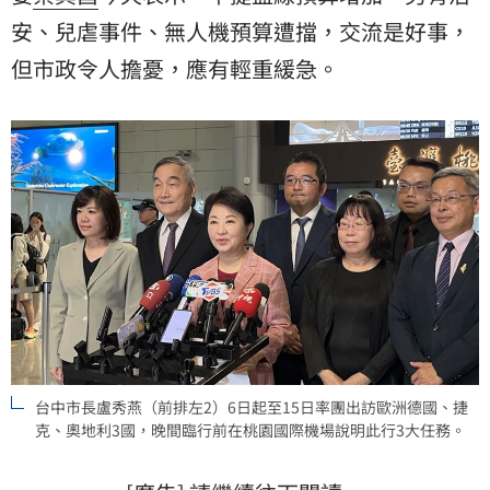
安、兒虐事件、無人機預算遭擋，交流是好事，
但市政令人擔憂，應有輕重緩急。
台中市長盧秀燕（前排左2）6日起至15日率團出訪歐洲德國、捷
克、奧地利3國，晚間臨行前在桃園國際機場說明此行3大任務。