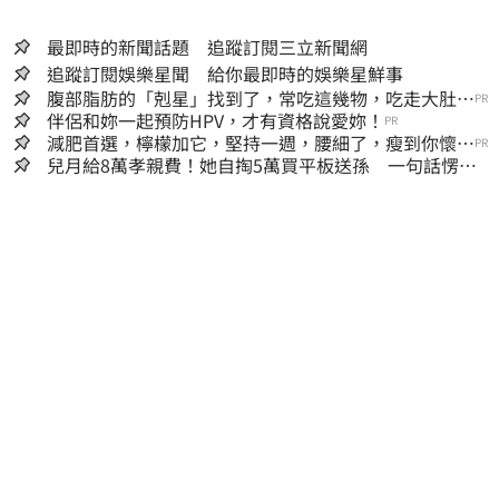
最即時的新聞話題 追蹤訂閱三立新聞網
追蹤訂閱娛樂星聞 給你最即時的娛樂星鮮事
腹部脂肪的「剋星」找到了，常吃這幾物，吃走大肚
PR
囊，瘦出小蠻腰
伴侶和妳一起預防HPV，才有資格說愛妳！
PR
減肥首選，檸檬加它，堅持一週，腰細了，瘦到你懷疑
PR
人生
兒月給8萬孝親費！她自掏5萬買平板送孫 一句話愣原
地「傷心不已」