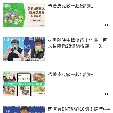
帶著皮克敏一起出門吧
PR
抹黑陳時中擋疫苗！他爆「柯
文哲險撒28億納稅錢」：欠台
灣人一個道歉
帶著皮克敏一起出門吧
PR
慈濟買BNT遭詐10億！陳時中4