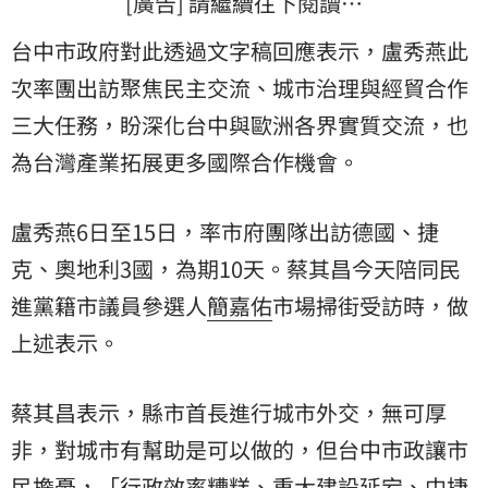
[廣告] 請繼續往下閱讀…
台中市政府對此透過文字稿回應表示，盧秀燕此
次率團出訪聚焦民主交流、城市治理與經貿合作
三大任務，盼深化台中與歐洲各界實質交流，也
為台灣產業拓展更多國際合作機會。
盧秀燕6日至15日，率市府團隊出訪德國、捷
克、奧地利3國，為期10天。蔡其昌今天陪同民
進黨籍市議員參選人
簡嘉佑
市場掃街受訪時，做
上述表示。
蔡其昌表示，縣市首長進行城市外交，無可厚
非，對城市有幫助是可以做的，但台中市政讓市
民擔憂，「行政效率糟糕、重大建設延宕、中捷