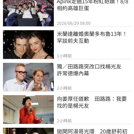
Apink走過15年粉紅奇蹟！8/8
相約高雄巨蛋
2026/06/29 08:00
米蘭達離婚奧蘭多布魯13年！
罕談前夫互動
1小時前
獨／田路路突改口找楊光友　
許常德爆內幕
2小時前
向姜厚任道歉　田路路：我要
找的是楊光友
2小時前
拋開阿湯哥光環　20歲舒莉初