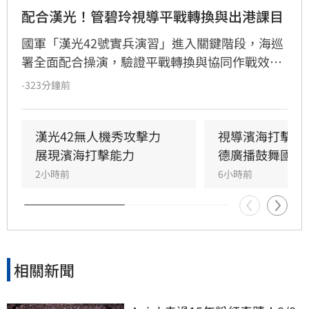
配合漢光！管碧玲視導平戰轉換與出港課目
國軍「漢光42號實兵演習」進入關鍵階段，海巡
署全面配合操演，驗證平戰轉換與協同作戰效
能。海委會主委管碧玲親赴台北港與左營軍港視
-323分鐘前
導，肯定海巡艦艇在濱海打擊及反封鎖護航任務
中的整備狀況。
漢光42無人機秀攻擊力　
視導濱海打擊操
展現濱海打擊能力
德廣播鼓舞國軍
2小時前
6小時前
相關新聞