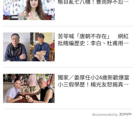
帳目亂七八糟！曹雨婷不忍
了 9字洩心聲
苦苓喊「唐朝不存在」 網紅
批瞎編歷史：李白、杜甫用鮮
卑文寫詩？
獨家／姜厚任小24歲新歡爆當
小三假學歷！楊光友怒揭真實
內幕：我祝福
Recommended by