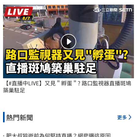
【#直播中LIVE】又見＂孵蛋＂? 路口監視器直播斑鳩
築巢駐足
熱門新聞
更多
肥大叔猝逝前為何堅持直播？網悲曝這原因