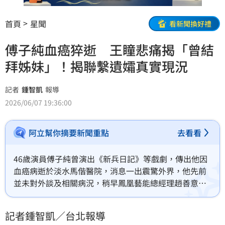
首頁
星聞
看新聞換好禮
傅子純血癌猝逝 王瞳悲痛揭「曾結
拜姊妹」！揭聯繫遺孀真實現況
記者
鍾智凱
報導
2026/06/07 19:36:00
阿立幫你摘要新聞重點
去看看
46歲演員傅子純曾演出《新兵日記》等戲劇，傳出他因
血癌病逝於淡水馬偕醫院，消息一出震驚外界，他先前
並未對外談及相關病況，稍早鳳凰藝能總經理趙善意受
訪證實，傅子純於下午4時許病逝。曾與傅子純數度合作
的王瞳也悲痛發聲。
記者鍾智凱／台北報導