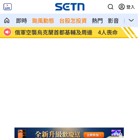
登入
即時
颱風動態
台股怎投資
熱門
影音
熱搜
人喪命
費仔確定成自由球員 下一步動向引人關
米蘭達
注
動