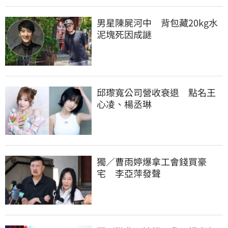
男星陳屍河中　背包藏20kg水
泥塊死因成謎
邱瓈寬公司營收衰退　點名王
心凌、楊丞琳
獨／曹雨婷爆拿工會錢買豪
宅　李亞萍發聲