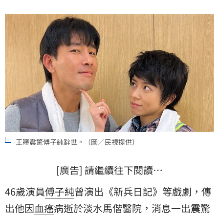
王瞳震驚傅子純辭世。（圖／民視提供）
[廣告] 請繼續往下閱讀…
46歲演員
傅子純
曾演出《新兵日記》等戲劇，傳
出他因
血癌
病逝於淡水馬偕醫院，消息一出震驚