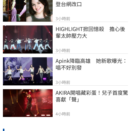
登台網改口
3小時前
HIGHLIGHT掀回憶殺　擔心後
輩太帥壓力大
3小時前
Apink降臨高雄　她新歌曝光：
唱不好別發
3小時前
AKIRA開唱藏彩蛋！兒子首度驚
喜獻「聲」
4小時前