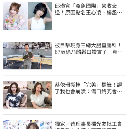
邱瓈寬「寬魚國際」營收衰
退！原因點名王心凌、楊丞琳
網笑翻：太誠實
被目擊現身三總大腸直腸科！
67歲徐乃麟鬆口證實了 真實
體況曝光
蔡依珊撕掉「完美」標籤！認
了我也會崩潰：傷口終究會癒
合
獨家／昔理事長楊光友批工會