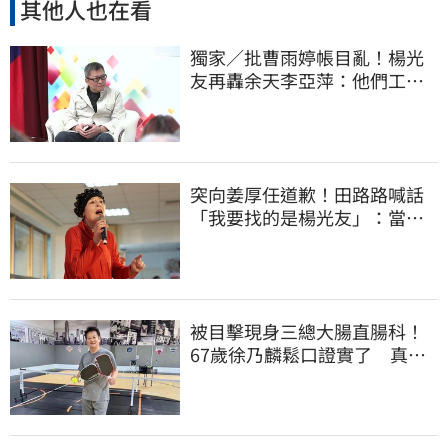
其他人也在看
獨家／批曹雨婷帳目亂！楊光
友再轟余天李亞萍：他們工會
跟演藝圈沒關
突向姜厚任道歉！田路路喊話
「我要找的是楊光友」：當時
太衝動
被目擊現身三總大腸直腸科！
67歲徐乃麟鬆口證實了 真實
體況曝光