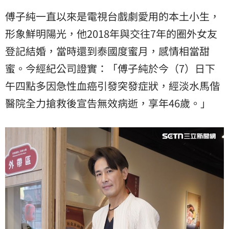
傅子純一直以來是電視台戲劇愛用的本土小生，
形象鮮明陽光，他2018年與交往7年的圈外女友
登記結婚，當時還到泰國度蜜月，感情相當甜
蜜。今經紀公司證實：「傅子純於今（7）日下
午四點多因急性血癌引發突發症狀，經淡水馬偕
醫院全力搶救後宣告無效病逝，享年46歲。」