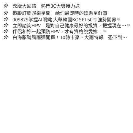
改版大回饋 熱門3C大獎接力送
追蹤訂閱娛樂星聞 給你最即時的娛樂星鮮事
009829掌握AI關鍵 大華韓國KOSPI 50今強勢開募
PR
立即諮詢HPV！是對自己健康最好的投資，把握現在不
PR
嫌晚！
伴侶和妳一起預防HPV，才有資格說愛妳！
PR
白海豚颱風雨彈開轟！10縣市豪、大雨特報 恐下到明
天