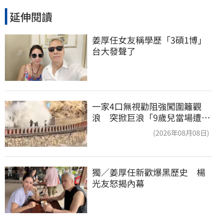
延伸閱讀
姜厚任女友稱學歷「3碩1博」 
台大發聲了
一家4口無視勸阻強闖圍籬觀
浪 突掀巨浪「9歲兒當場遭捲
入海」
(2026年08月08日)
獨／姜厚任新歡爆黑歷史　楊
光友怒揭內幕