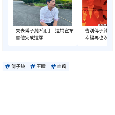
失去傅子純2個月　遺孀宣布
告別傅子純　
替他完成遺願
幸福再也沒有
傅子純
王瞳
血癌