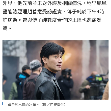
外界，他先前並未對外談及相關病況，稍早鳳凰
藝能總經理趙善意受訪證實，傅子純於下午4時
許病逝。曾與傅子純數度合作的
王瞳
也悲痛發
聲。
傅子純出道約24年。（圖／民視提供）