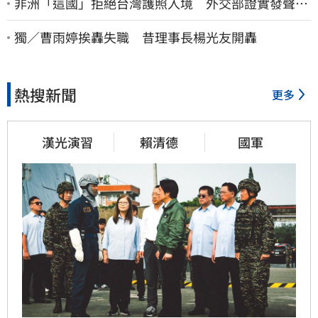
非洲「這國」拒絕台灣護照入境 外交部證實發聲
了：持續交涉聯繫
獨／曹雨婷挨轟失職 昔理事長楊光友開轟
熱搜新聞
更多
漢光演習
賴清德
國軍