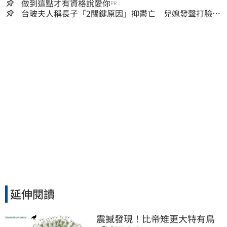
做到這點才有資格說愛你
PR
台玻夫人稱長子「2關鍵原因」抑鬱亡 兒媳發聲打臉：
我從來不信⋯
延伸閱讀
震撼發現！比帝雉更大特有鳥