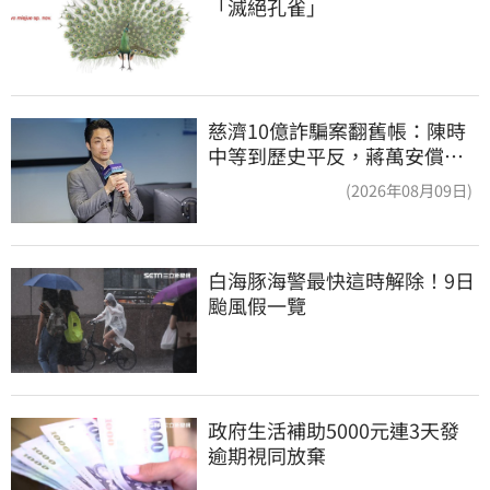
「滅絕孔雀」
慈濟10億詐騙案翻舊帳：陳時
中等到歷史平反，蔣萬安償還
2022政治利息
(2026年08月09日)
白海豚海警最快這時解除！9日
颱風假一覽
政府生活補助5000元連3天發 
逾期視同放棄