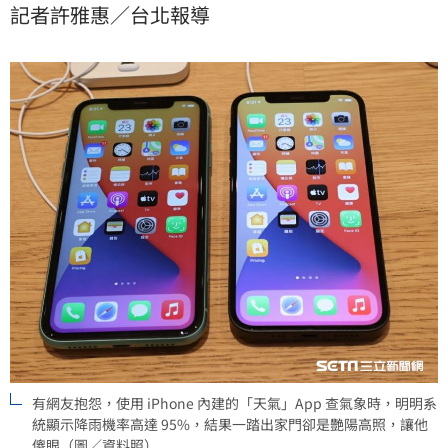
記者許雅惠／台北報導
讓他傻眼：「有時真的不知道該不該相信！」
有網友抱怨，使用 iPhone 內建的「天氣」App 查氣象時，明明系
統顯示降雨機率高達 95%，結果一踏出家門卻是艷陽高照，讓他
傻眼（圖／資料照）