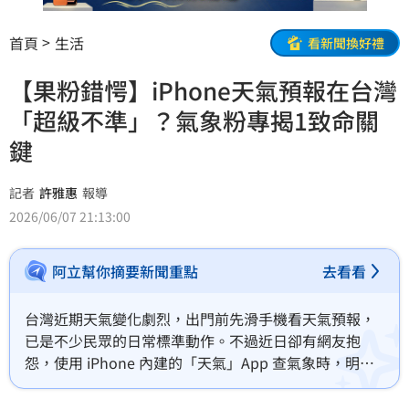
首頁
生活
看新聞換好禮
【果粉錯愕】iPhone天氣預報在台灣
「超級不準」？氣象粉專揭1致命關
鍵
記者
許雅惠
報導
2026/06/07 21:13:00
阿立幫你摘要新聞重點
去看看
台灣近期天氣變化劇烈，出門前先滑手機看天氣預報，
已是不少民眾的日常標準動作。不過近日卻有網友抱
怨，使用 iPhone 內建的「天氣」App 查氣象時，明明
系統顯示降雨機率高達 95%，甚至還標註「正在下
雨」，結果一踏出家門卻是艷陽高照、一滴雨都沒下，