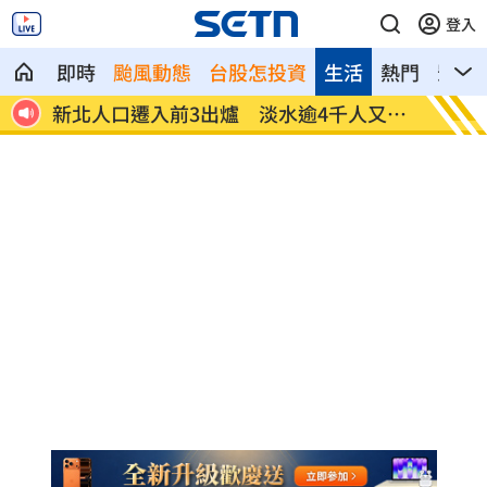
登入
即時
颱風動態
台股怎投資
生活
熱門
影音
又奪
父親出軌自己閨密！鐵肺歌后辛酸人生曝
里長
光