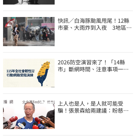
快訊／白海豚颱風甩尾！12縣
市豪、大雨炸到入夜 3地區有
大豪雨
2026防空演習來了！「14縣
市」斷網時間、注意事項一次
看
上人也是人，是人就可能受
騙！張景森給兩建議：盼慈濟
展開「自淨」