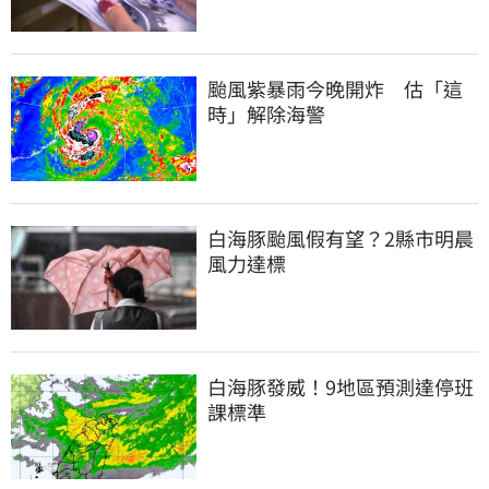
颱風紫暴雨今晚開炸　估「這
時」解除海警
白海豚颱風假有望？2縣市明晨
風力達標
白海豚發威！9地區預測達停班
課標準