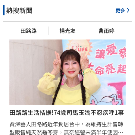
熱搜新聞
更多
田路路
楊光友
曹雨婷
田路路生活拮据!74歲司馬玉嬌不忍疾呼1事
資深藝人田路路近年獨居台中，為維持生計曾轉
型販售純天然龜苓膏，無奈經營未滿半年便因身