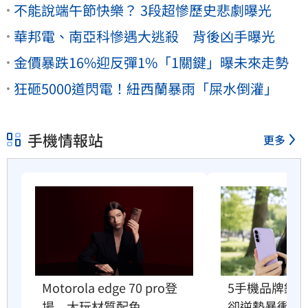
不能說端午節快樂？ 3段超慘歷史悲劇曝光
華邦電、南亞科慘遇大逃殺 背後凶手曝光
金價暴跌16%迎反彈1%「1關鍵」曝未來走勢
狂砸5000道閃電！紐西蘭暴雨「屎水倒灌」
手機情報站
更多
5手機品牌銷
Motorola edge 70 pro登
卻逆勢暴衝33
場　大玩材質配色