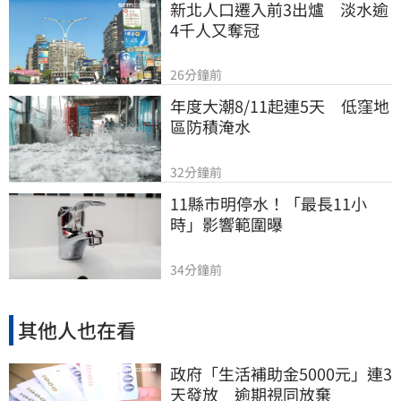
新北人口遷入前3出爐　淡水逾
4千人又奪冠
26分鐘前
年度大潮8/11起連5天　低窪地
區防積淹水
32分鐘前
11縣市明停水！「最長11小
時」影響範圍曝
34分鐘前
其他人也在看
政府「生活補助金5000元」連3
天發放 逾期視同放棄