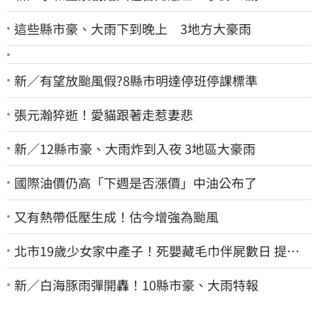
這些縣市豪、大雨下到晚上 3地方大豪雨
新／有望放颱風假?8縣市明達停班停課標準
張元瀚猝逝！愛貓跟著走惹妻悲
新／12縣市豪、大雨炸到入夜 3地區大豪雨
國際油價仍高「下週是否漲價」中油公布了
又有熱帶低壓生成！估今增強為颱風
北市19歲少女家中產子！死嬰藏毛巾伴屍數日 提袋
進派出所嚇壞警員
新／白海豚雨彈開轟！10縣市豪、大雨特報