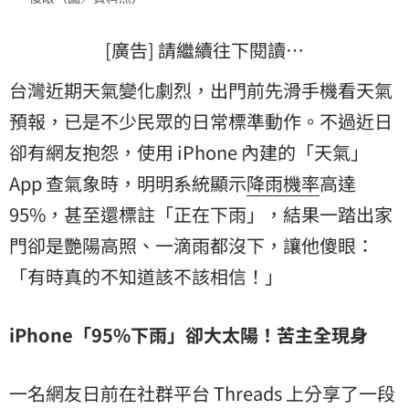
[廣告] 請繼續往下閱讀…
台灣近期天氣變化劇烈，出門前先滑手機看
天氣
預報
，已是不少民眾的日常標準動作。不過近日
卻有網友抱怨，使用 iPhone 內建的「天氣」
App 查氣象時，明明系統顯示
降雨機率
高達
95%，甚至還標註「正在下雨」，結果一踏出家
門卻是艷陽高照、一滴雨都沒下，讓他傻眼：
「有時真的不知道該不該相信！」
iPhone「95%下雨」卻大太陽！苦主全現身
一名網友日前在社群平台 Threads 上分享了一段