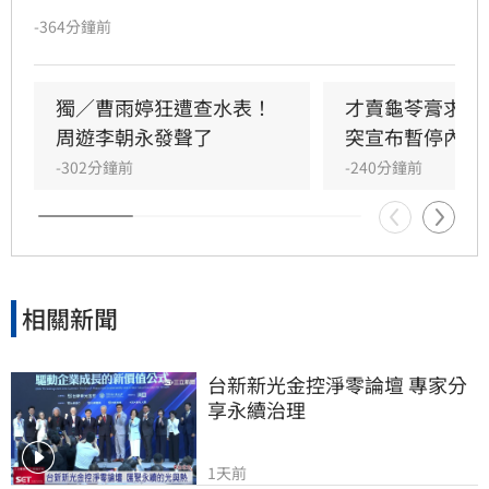
體狀況亮紅燈，被迫宣布暫停營業。田路路於社
-364分鐘前
群發文致歉，引發各界關注。曾紅極一時的主持
人司馬玉嬌得知後，罕見在新聞留言區溫情喊
話，勸告年僅68歲的田路路應學會自強自力。
獨／曹雨婷狂遭查水表！
才賣龜苓膏求生
周遊李朝永發聲了
突宣布暫停內幕
-302分鐘前
-240分鐘前
相關新聞
台新新光金控淨零論壇 專家分
享永續治理
1天前