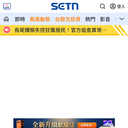
登入
即時
颱風動態
台股怎投資
熱門
影音
熱搜
美、
長尾獼猴失控狂襲居民！官方追查異常原
伊波拉
因