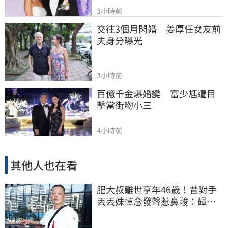
3小時前
交往3個月閃婚　姜厚任女友前
夫身分曝光
3小時前
百億千金爆婚變　富少尪遭目
擊當街吻小三
4小時前
其他人也在看
肥大叔離世享年46歲！昔對手
丟丟妹悼念發聲惹鼻酸：輝哥
一路好走