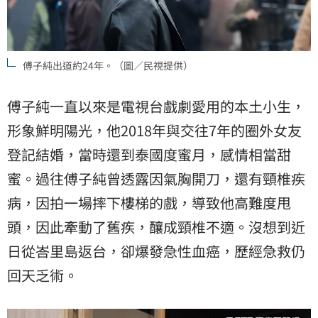
傅子純出道約24年。（圖／民視提供）
傅子純一直以來是電視台戲劇愛用的本土小生，
形象鮮明陽光，他2018年與交往7年的圈外女友
登記結婚，當時還到泰國度蜜月，感情相當甜
蜜。過往傅子純曾透露因氣胸開刀，還有頸椎疾
病，因拍一場摔下樓梯的戲，導致他高難度甩
頭，因此牽動了舊疾，釀成頸椎不適。沒想到近
日從峇里島返台，卻爆發急性血癌，歷經急救仍
回天乏術。