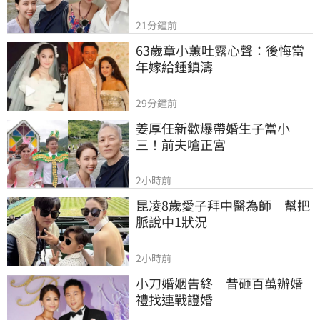
21分鐘前
63歲章小蕙吐露心聲：後悔當
年嫁給鍾鎮濤
29分鐘前
姜厚任新歡爆帶婚生子當小
三！前夫嗆正宮
2小時前
昆凌8歲愛子拜中醫為師　幫把
脈說中1狀況
2小時前
小刀婚姻告終　昔砸百萬辦婚
禮找連戰證婚