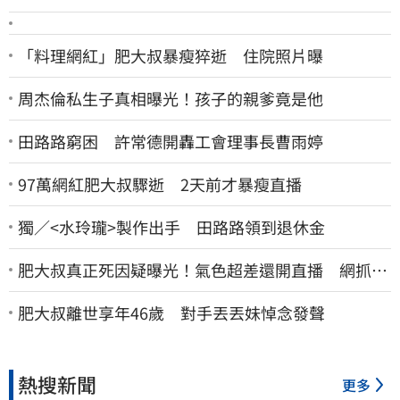
「料理網紅」肥大叔暴瘦猝逝 住院照片曝
周杰倫私生子真相曝光！孩子的親爹竟是他
田路路窮困 許常德開轟工會理事長曹雨婷
97萬網紅肥大叔驟逝 2天前才暴瘦直播
獨／<水玲瓏>製作出手 田路路領到退休金
肥大叔真正死因疑曝光！氣色超差還開直播 網抓這
一點超不合理
肥大叔離世享年46歲 對手丟丟妹悼念發聲
熱搜新聞
更多