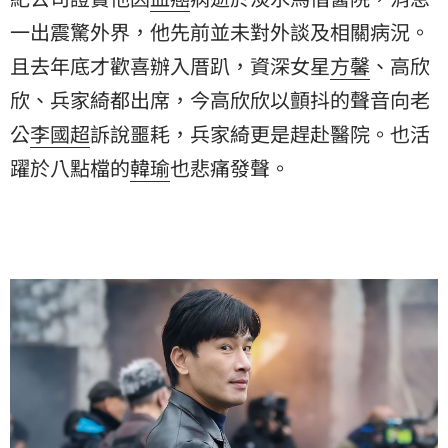
一出震驚外界，他先前並未對外談及相關病況。
且去年底才歡喜辦入厝趴，資深女星
方馨
、
高欣
欣
、兵家綺都出席，今高欣欣以顫抖的聲音向老
公
李國超
訴說噩耗，兵家綺更是趕赴醫院。也活
躍於八點檔的
韓瑜
也悲痛發聲。