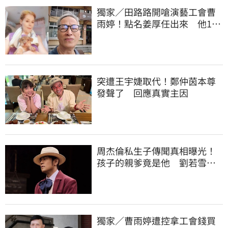
獨家／田路路開嗆演藝工會曹
雨婷！點名姜厚任出來 他16
字回應了
突遭王宇婕取代！鄭仲茵本尊
發聲了 回應真實主因
周杰倫私生子傳聞真相曝光！
孩子的親爹竟是他 劉若雪閨
密出面全說了
獨家／曹雨婷遭控拿工會錢買