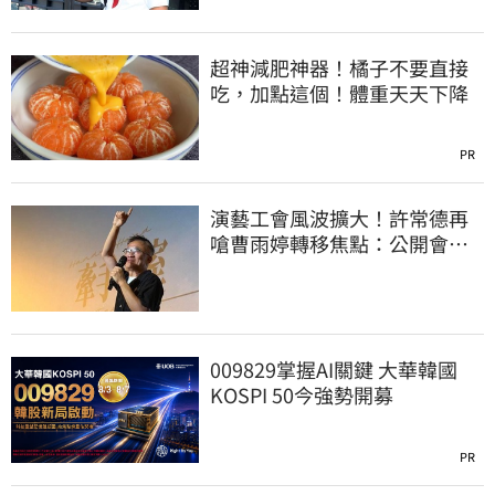
超神減肥神器！橘子不要直接
吃，加點這個！體重天天下降
PR
演藝工會風波擴大！許常德再
嗆曹雨婷轉移焦點：公開會費
流向用途
009829掌握AI關鍵 大華韓國
KOSPI 50今強勢開募
PR