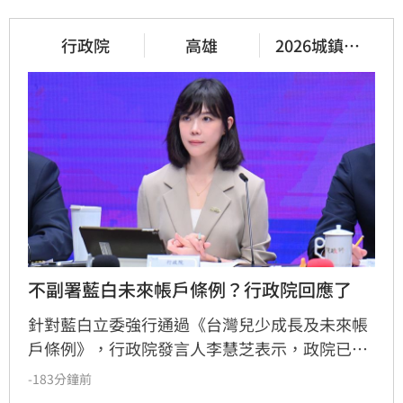
行政院
高雄
2026城鎮韌
性演習
不副署藍白未來帳戶條例？行政院回應了
針對藍白立委強行通過《台灣兒少成長及未來帳
戶條例》，行政院發言人李慧芝表示，政院已收
到三讀函文，強調編列預算為行政院憲政職權，
-183分鐘前
將採取必要作為維護憲政秩序。政府推動「台灣