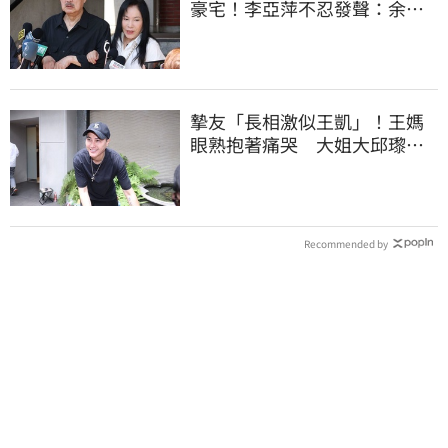
豪宅！李亞萍不忍發聲：余天
管工會都貼錢
摯友「長相激似王凱」！王媽
眼熟抱著痛哭 大姐大邱瓈寬
霸氣伸援手
Recommended by