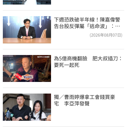
下週恐跌破半年線！陳嘉偉警
告台股反彈屬「逃命波」：空
頭大屠殺剛開始
(2026年08月07日)
為5億商機翻臉　肥大叔插刀：
要死一起死
獨／曹雨婷爆拿工會錢買豪
宅　李亞萍發聲