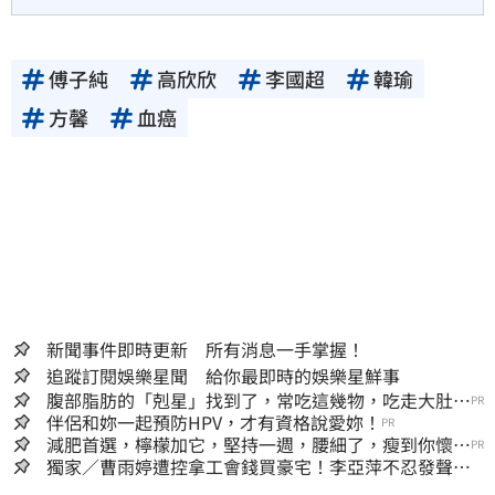
傅子純
高欣欣
李國超
韓瑜
方馨
血癌
新聞事件即時更新 所有消息一手掌握！
追蹤訂閱娛樂星聞 給你最即時的娛樂星鮮事
腹部脂肪的「剋星」找到了，常吃這幾物，吃走大肚
PR
囊，瘦出小蠻腰
伴侶和妳一起預防HPV，才有資格說愛妳！
PR
減肥首選，檸檬加它，堅持一週，腰細了，瘦到你懷疑
PR
人生
獨家／曹雨婷遭控拿工會錢買豪宅！李亞萍不忍發聲：
余天管工會都貼錢