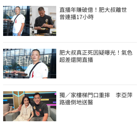
直播年賺破億！肥大叔離世　
曾連播17小時
肥大叔真正死因疑曝光！氣色
超差還開直播
獨／家樓梯門口重摔　李亞萍
路邊倒地送醫