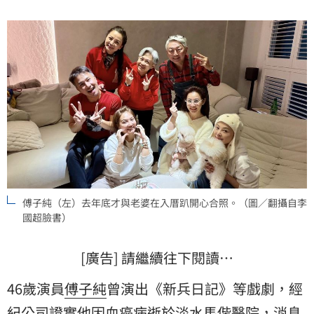
傅子純（左）去年底才與老婆在入厝趴開心合照。（圖／翻攝自李
國超臉書）
[廣告] 請繼續往下閱讀…
46歲演員
傅子純
曾演出《新兵日記》等戲劇，經
紀公司證實他因
血癌
病逝於淡水馬偕醫院，消息