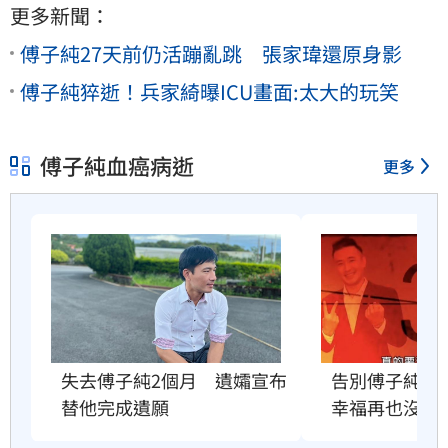
更多新聞：
傅子純27天前仍活蹦亂跳 張家瑋還原身影
傅子純猝逝！兵家綺曝ICU畫面:太大的玩笑
傅子純血癌病逝
更多
失去傅子純2個月　遺孀宣布
告別傅子純　
替他完成遺願
幸福再也沒有