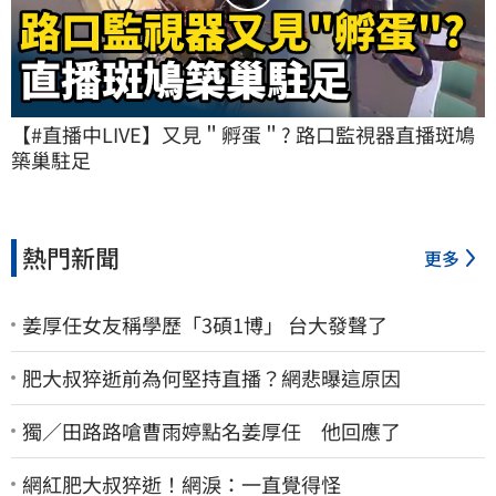
【#直播中LIVE】又見＂孵蛋＂? 路口監視器直播斑鳩
築巢駐足
熱門新聞
更多
姜厚任女友稱學歷「3碩1博」 台大發聲了
肥大叔猝逝前為何堅持直播？網悲曝這原因
獨／田路路嗆曹雨婷點名姜厚任 他回應了
網紅肥大叔猝逝！網淚：一直覺得怪