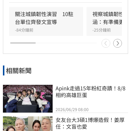
人口對策新戰略」，包含每月五千元成長津貼，
並強調行政院版透過弱勢對存能落實公平正義，
關注城鎮韌性演習　10駐
視察城鎮韌性演
避免在野黨版本加劇貧富差距。此外，政府同步
台單位齊發文宣導
涵：有準備更安
推動育兒留停六加三、延長婚產假等多項配套措
-84分鐘前
-25分鐘前
施，建構完善支持體系。政院重申，國家政策規
劃需具備整體性，針對立法院侵害預算編製權的
作為，將持續捍衛憲法賦予的權限，確保政策有
效執行以回應少子女化挑戰。
相關新聞
Apink走過15年粉紅奇蹟！8/8
相約高雄巨蛋
2026/06/29 08:00
女友台大3碩1博爆造假！姜厚
任：文盲也愛