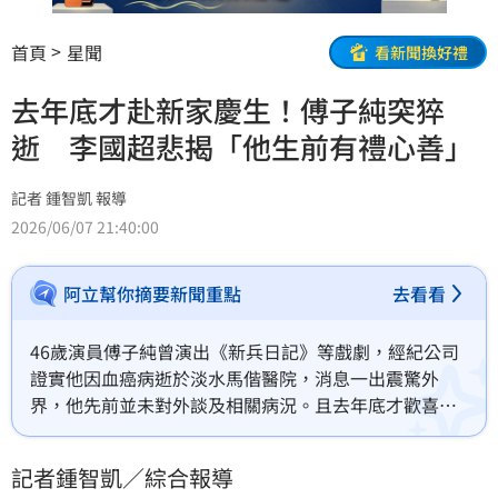
首頁
星聞
看新聞換好禮
去年底才赴新家慶生！傅子純突猝
逝 李國超悲揭「他生前有禮心善」
記者 鍾智凱 報導
2026/06/07 21:40:00
阿立幫你摘要新聞重點
去看看
46歲演員傅子純曾演出《新兵日記》等戲劇，經紀公司
證實他因血癌病逝於淡水馬偕醫院，消息一出震驚外
界，他先前並未對外談及相關病況。且去年底才歡喜辦
入厝趴，資深女星方馨、高欣欣、兵家綺都出席，今高
欣欣以顫抖的聲音向老公李國超訴說噩耗，兵家綺更是
記者鍾智凱／綜合報導
趕赴醫院。也活躍於八點檔的韓瑜也悲痛發聲。