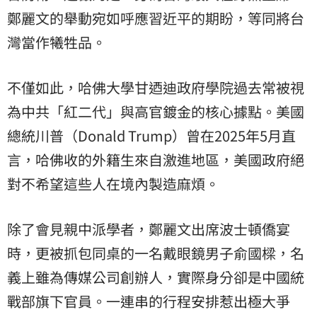
鄭麗文的舉動宛如呼應習近平的期盼，等同將台
灣當作犧牲品。
不僅如此，哈佛大學甘迺迪政府學院過去常被視
為中共「紅二代」與高官鍍金的核心據點。美國
總統川普（Donald Trump）曾在2025年5月直
言，哈佛收的外籍生來自激進地區，美國政府絕
對不希望這些人在境內製造麻煩。
除了會見親中派學者，鄭麗文出席波士頓僑宴
時，更被抓包同桌的一名戴眼鏡男子俞國樑，名
義上雖為傳媒公司創辦人，實際身分卻是中國統
戰部旗下官員。一連串的行程安排惹出極大爭