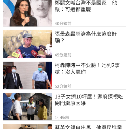
鄭麗文喊台灣不是國家　他
酸：可遷都重慶
40分鐘前
張景森轟慈濟為什麼這麼好
騙？
45分鐘前
柯轟陳時中不要臉！她列2事
嗆：沒人贏你
52分鐘前
13子女擠10坪屋！縣府探視吃
閉門羹原因曝
1小時前
蔡英文親自出馬　他曝民進黨