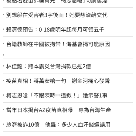
別想躲在受害者3字後面！她要慈濟給交代
賴清德預告：0-18歲明年起每月可領五千
台籍教師在中國被拘禁！海基會揭可能原因
林佳龍：熊本震災台灣捐款已逾2億
疫苗真相！蔣萬安嗆一句 謝金河痛心發聲
柯志恩嗆「不跟陳時中道歉！」她示警1事
當年日本捐台AZ疫苗真相曝 專為台灣生產
慈濟被詐10億 他轟：多少人血汗錢遭誤用