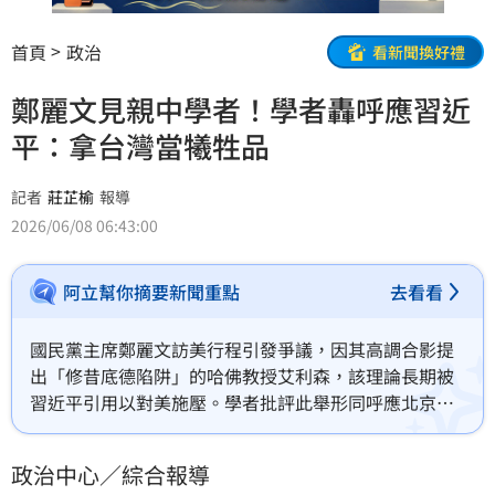
首頁
政治
看新聞換好禮
鄭麗文見親中學者！學者轟呼應習近
平：拿台灣當犧牲品
記者
莊芷榆
報導
2026/06/08 06:43:00
阿立幫你摘要新聞重點
去看看
國民黨主席鄭麗文訪美行程引發爭議，因其高調合影提
出「修昔底德陷阱」的哈佛教授艾利森，該理論長期被
習近平引用以對美施壓。學者批評此舉形同呼應北京立
場，恐將台灣當作犧牲品。此外，鄭麗文出席僑宴時，
同桌人士更被起底具備中共統戰背景，加上參訪被指為
政治中心／綜合報導
紅二代鍍金地的甘迺迪學院，讓這場搭橋之旅蒙上「中