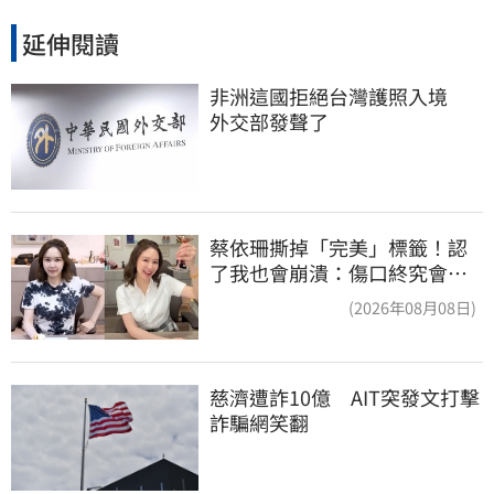
延伸閱讀
非洲這國拒絕台灣護照入境　
外交部發聲了
蔡依珊撕掉「完美」標籤！認
了我也會崩潰：傷口終究會癒
合
(2026年08月08日)
慈濟遭詐10億　AIT突發文打擊
詐騙網笑翻