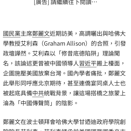
[廣告] 請繼續往下閱讀…
國民黨
主席
鄭麗文
近期訪美，高調曬出與
哈佛大
學
教授艾利森（Graham Allison）的合照，引發
政壇譁然。艾利森以「修昔底德陷阱」理論聞
名，該論述更曾被中國領導人
習近平
搬上檯面，
企圖施壓美國放棄台灣。國內學者痛批，鄭麗文
此舉形同呼應北京期待，甚至連僑宴同桌人士也
被起底具備
中共
統戰背景，讓這場搭橋之旅蒙上
淪為「中國傳聲筒」的陰影。
鄭麗文在波士頓拜會哈佛大學甘迺迪政府學院創