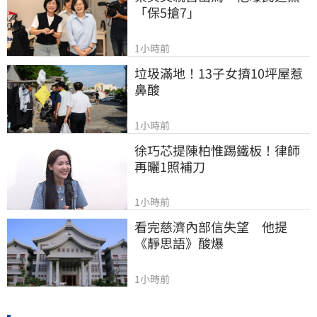
「保5搶7」
1小時前
垃圾滿地！13子女擠10坪屋惹
鼻酸
1小時前
徐巧芯提陳柏惟踢鐵板！律師
再曬1照補刀
1小時前
看完慈濟內部信失望　他提
《靜思語》酸爆
1小時前