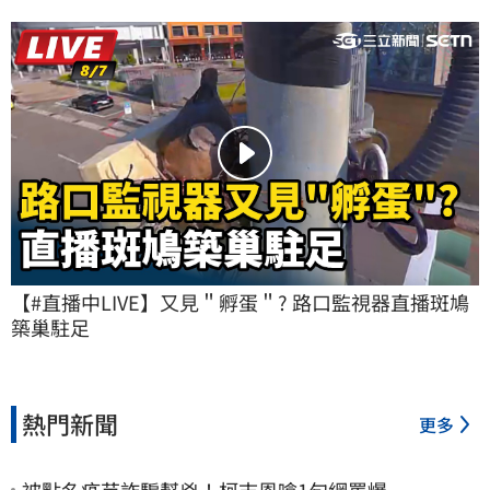
【#直播中LIVE】又見＂孵蛋＂? 路口監視器直播斑鳩
築巢駐足
熱門新聞
更多
被點名疫苗詐騙幫兇！柯志恩嗆1句網罵爆