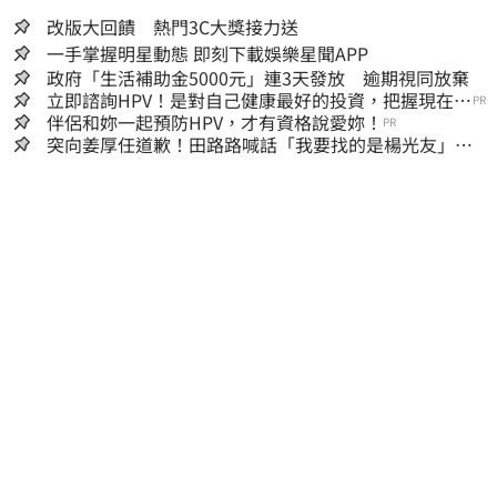
改版大回饋 熱門3C大獎接力送
一手掌握明星動態 即刻下載娛樂星聞APP
政府「生活補助金5000元」連3天發放 逾期視同放棄
立即諮詢HPV！是對自己健康最好的投資，把握現在不
PR
嫌晚！
伴侶和妳一起預防HPV，才有資格說愛妳！
PR
突向姜厚任道歉！田路路喊話「我要找的是楊光友」：
當時太衝動