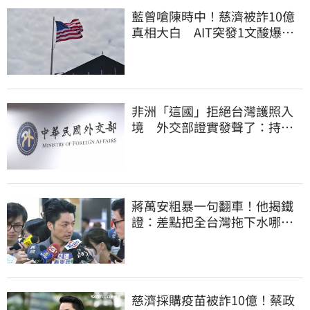
藍曾嗆陳時中！慈濟被詐10億
真相大白 AIT突發1文酸爆…
他笑：真的很會
非洲「這國」拒絕台灣護照入
境 外交部證實發聲了：持續
交涉聯繫
蔣萬安粗暴一句翻車！他揭鐵
證：差點把全台灣拖下水哪時
道歉
慈濟採購疫苗被詐10億！蔡政