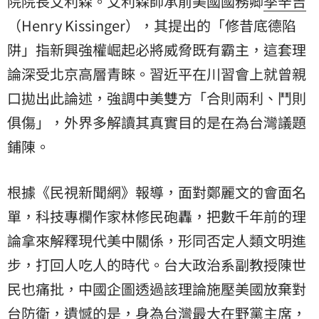
院院長艾利森。艾利森師承前美國國務卿
季辛吉
（Henry Kissinger），其提出的「修昔底德陷
阱」指新興強權崛起必將威脅既有霸主，這套理
論深受北京高層青睞。習近平在川習會上就曾親
口拋出此論述，強調中美雙方「合則兩利、鬥則
俱傷」，外界多解讀其真實目的是在為台灣議題
鋪陳。
根據《民視新聞網》報導，面對鄭麗文的會面名
單，科技專欄作家林修民砲轟，把數千年前的理
論拿來解釋現代美中關係，形同否定人類文明進
步，打回人吃人的時代。台大政治系副教授陳世
民也痛批，中國企圖透過該理論施壓美國放棄對
台防衛，遺憾的是，身為台灣最大在野黨主席，