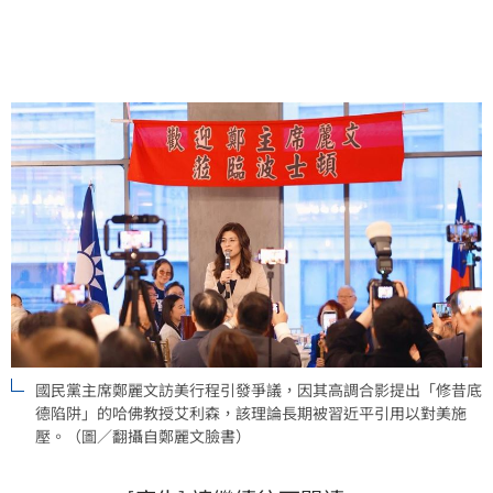
國傳聲筒」陰影，其動機與國安風險引發政壇高度質疑
與強烈抨擊。
國民黨主席鄭麗文訪美行程引發爭議，因其高調合影提出「修昔底
德陷阱」的哈佛教授艾利森，該理論長期被習近平引用以對美施
壓。（圖／翻攝自鄭麗文 臉書）