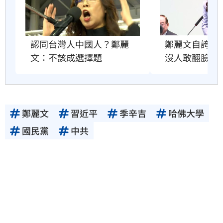
鄭麗文自誇很
認同台灣人中國人？鄭麗
沒人敢翻臉原
文：不該成選擇題
鄭麗文
習近平
季辛吉
哈佛大學
國民黨
中共