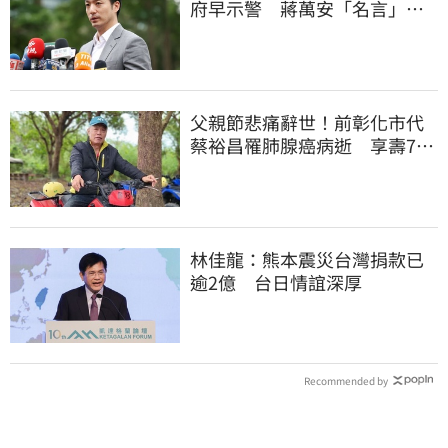
府早示警 蔣萬安「名言」翻
車被酸爆
父親節悲痛辭世！前彰化市代
蔡裕昌罹肺腺癌病逝 享壽71
歲
林佳龍：熊本震災台灣捐款已
逾2億 台日情誼深厚
Recommended by