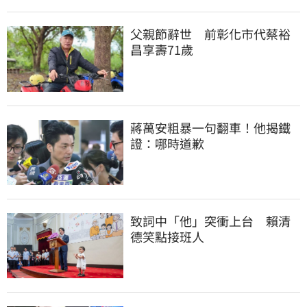
父親節辭世　前彰化市代蔡裕
昌享壽71歲
蔣萬安粗暴一句翻車！他揭鐵
證：哪時道歉
致詞中「他」突衝上台　賴清
德笑點接班人