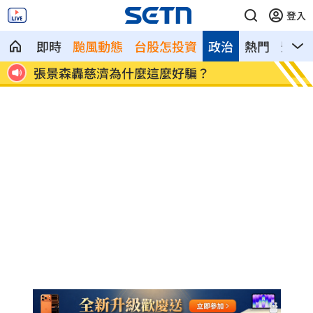
登入
即時
颱風動態
台股怎投資
政治
熱門
影音
都重
張景森轟慈濟為什麼這麼好騙？
柯轟陳