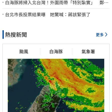
白海豚將掃入北台灣！外圍雨帶「特別紮實」 鄭明
典警告別出門
台北市長投票結果曝 她驚喊：蔣該緊張了
熱搜新聞
更多
颱風
白海豚
氣象署