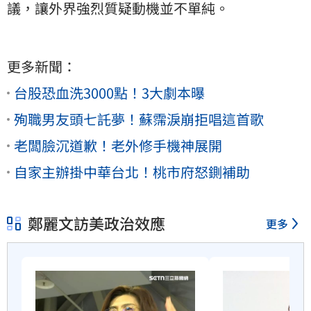
議，讓外界強烈質疑動機並不單純。
更多新聞：
台股恐血洗3000點！3大劇本曝
殉職男友頭七託夢！蘇霈淚崩拒唱這首歌
老闆臉沉道歉！老外修手機神展開
自家主辦掛中華台北！桃市府怒鍘補助
鄭麗文訪美政治效應
更多