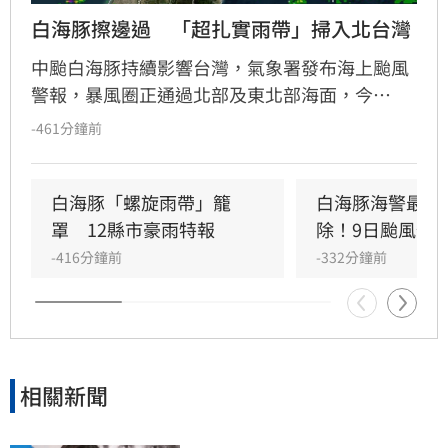
白海豚擦邊過　「超扎實雨帶」掃入北台灣
中颱白海豚持續影響台灣，氣象署發布海上颱風
警報，暴風圈正通過北部及東北部海面，今
（9）日凌晨至上午影響最劇。氣象署針對12縣
-461分鐘前
市發布豪大雨特報，新竹及苗栗山區恐有大豪
雨，台中以北山區雨勢猛烈，累積雨量上看400
毫米。各地風力強勁，彭佳嶼測得13級強陣風。
白海豚「螺旋雨帶」籠
白海豚海警最快
預計午後颱風逐漸遠離，但隨著颱風登陸中國，
罩　12縣市豪雨特報
除！9日颱風假
西南風將隨之增強，南部地區入夜後雨勢轉趨明
-416分鐘前
-332分鐘前
顯，未來一週中南部需留意持續性的多雨天氣，
請民眾務必做好防颱準備，並留意最新氣象資訊
以策安全。
相關新聞