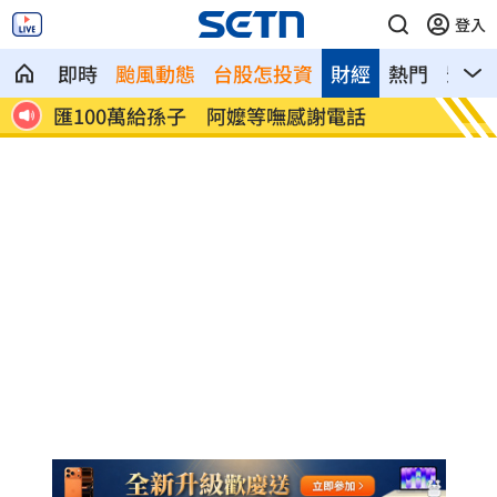
登入
即時
颱風動態
台股怎投資
財經
熱門
影音
張元瀚猝逝！愛貓跟著走惹妻悲
退休金