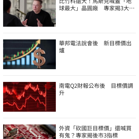
比竹科還大！馬斯克喊蓋「地
球最大」晶圓廠 專家揭3大隱
憂
華邦電法說會後 新目標價出
爐
南電Q2財報公布後 目標價調
升
外資「砍國巨目標價」還喊買
有鬼？專家揭後市3指標