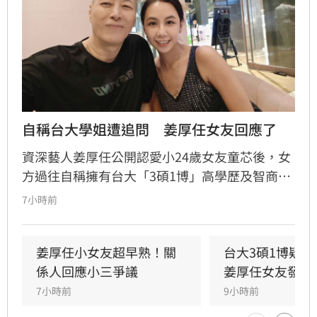
自稱台大學姐遭追問　姜厚任女友回應了
資深藝人姜厚任公開認愛小24歲女友童芯後，女
方過往自稱擁有台大「3碩1博」高學歷及智商
146等背景引發外界高度質疑。童芯日前於社群
7小時前
發布千字長文，以「台大學姐」自居暢談邏輯與
真相，試圖回應爭議，卻未提供具體學歷證明文
件，導致話題持續發酵，網友針對其學歷真實性
姜厚任小女友超早熟！關
台大3碩1博疑
仍存有諸多疑問。面對女友身陷輿論風波，姜厚
係人回應小三爭議
姜厚任女友發聲
任展現力挺態度，笑稱兩人的戀情已像偵探片，
7小時前
9小時前
強調對女友背景知情且不擔憂。林宜君