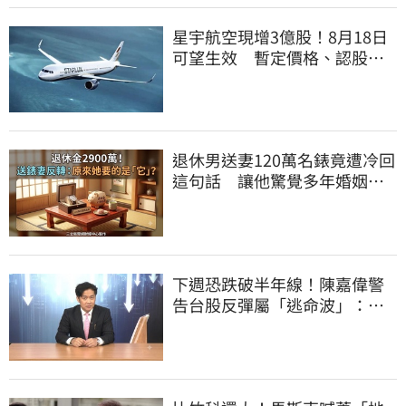
星宇航空現增3億股！8月18日
可望生效 暫定價格、認股規
畫一次看
退休男送妻120萬名錶竟遭冷回
這句話 讓他驚覺多年婚姻全
是盲點
下週恐跌破半年線！陳嘉偉警
告台股反彈屬「逃命波」：空
頭大屠殺剛開始