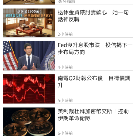
39分鐘前
退休金買錶討妻歡心　她一句
話神反轉
2小時前
Fed沒升息股市跌　投信揭下一
步布局方向
4小時前
南電Q2財報公布後　目標價調
升
5小時前
美制裁杜拜加密幣交所！控助
伊朗革命衛隊
6小時前