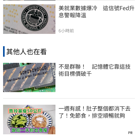
美就業數據爆冷　這信號Fed升
息警報降溫
6小時前
其他人也在看
不是群聯！ 記憶體它靠這技
術目標價破千
一週有感！肚子整個都消下去
了！免節食，排空順暢就夠
PR