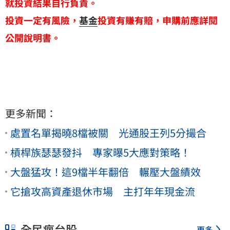
就投資結果自行負責。
投資一定有風險，
基金
投資有賺有賠，申購前應詳閱
公開說明書。
更多新聞：
處置名單揭曉8檔被關 光通股王列5分撮合
槓桿族瑟瑟發抖 專家曝5大應對策略！
大盤猛攻！這9檔半年翻倍 輾壓大盤績效
它搶攻高資產退休市場 主打年年現金流
全民瘋台股
更多