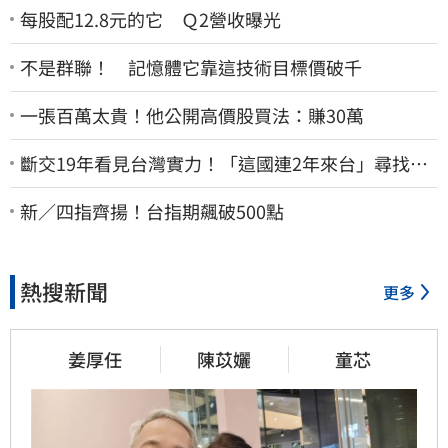
每股配12.8元的它 Ｑ2營收曝光
不是群聯！ 記憶體它靠這技術目標價破千
一張百萬太貴！他公開高價股買法：賺30萬
斷交19年看見台灣實力！「這國連2年來台」尋找商
機
新／四指齊揚！台指期飆破500點
熱搜新聞
更多
姜厚任
陳苡孋
童芯