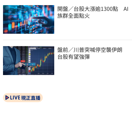
開盤／台股大漲逾1300點　AI
族群全面點火
盤前／川普突喊停空襲伊朗　
台股有望強彈
現正直播