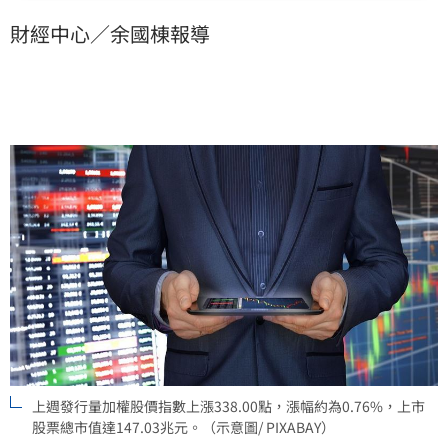
29日)的44,732.94點上漲338.00點，漲幅約為0.76%。
財經中心／余國棟報導
產業別指數方面，漲幅以數位雲端類指數上漲28.86%為
最大，跌幅以玻璃陶瓷類指數下跌3.84%為最大，未含
金融類指數上漲23.97點，漲幅約為0.06%，未含電子類
指數上漲1,346.80點，漲幅約為6.38%，未含金融電子
類指數上漲528.41點，漲幅約為3.64%。
上週發行量加權股價指數上漲338.00點，漲幅約為0.76%，上市
股票總市值達147.03兆元。（示意圖/ PIXABAY）