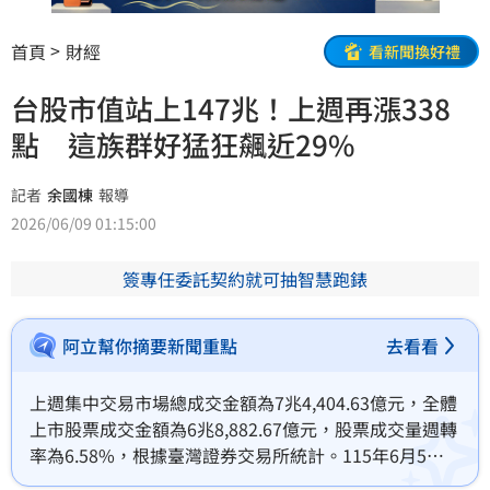
首頁
財經
看新聞換好禮
台股市值站上147兆！上週再漲338
點 這族群好猛狂飆近29%
記者
余國棟
報導
2026/06/09 01:15:00
簽專任委託契約就可抽智慧跑錶
阿立幫你摘要新聞重點
去看看
上週集中交易市場總成交金額為7兆4,404.63億元，全體
上市股票成交金額為6兆8,882.67億元，股票成交量週轉
率為6.58%，根據臺灣證券交易所統計。115年6月5日
發行量加權股價指數收盤為45,070.94點，較(115年5月