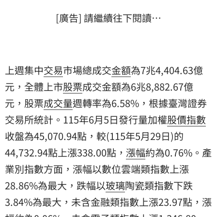
[廣告] 請繼續往下閱讀…
上週集中
交易
市場總成交
金額
為7兆4,404.63億
元，全體上市
股票
成交金額為6兆8,882.67億
元，股票
成交量
週轉率為6.58%，根據
臺灣證券
交易所
統計。115年6月5日發行量加權
股價
指數
收盤
為45,070.94點，較(115年5月29日)的
44,732.94點上漲338.00點，
漲幅
約為0.76%。
產
業
別指數方面，漲幅以數位雲端類指數上漲
28.86%為最大，跌幅以
玻璃
陶瓷類指數下跌
3.84%為最大，未含金融類指數上漲23.97點，漲