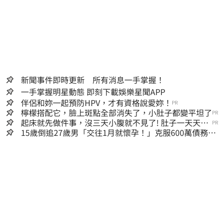
台股
ETF
保險
基金
開盤
收盤
新聞事件即時更新 所有消息一手掌握！
一手掌握明星動態 即刻下載娛樂星聞APP
伴侶和妳一起預防HPV，才有資格說愛妳！
PR
檸檬搭配它，臉上斑點全部消失了，小肚子都變平坦了
PR
起床就先做件事，沒三天小腹就不見了! 肚子一天天變
PR
小！
15歲倒追27歲男「交往1月就懷孕！」克服600萬債務
36歲美魔女當阿嬤了