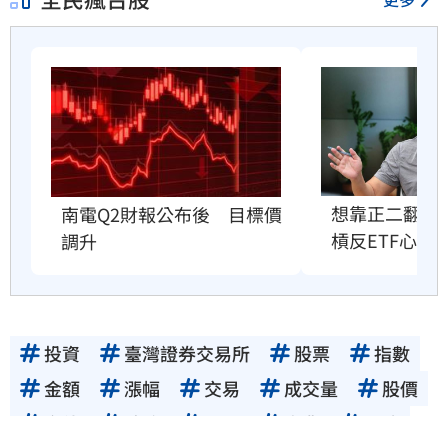
想靠正二翻本
南電Q2財報公布後　目標價
槓反ETF心法
調升
投資
臺灣證券交易所
股票
指數
金額
漲幅
交易
成交量
股價
市值
玻璃
電子
產業
風險