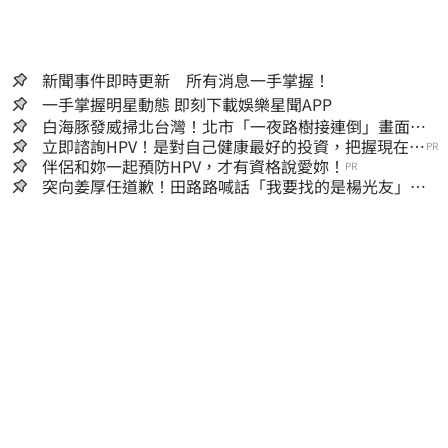
新聞事件即時更新 所有消息一手掌握！
一手掌握明星動態 即刻下載娛樂星聞APP
白海豚發威掃北台灣！北市「一夜路樹接連倒」畫面
曝 15米巨樹躺路中央
立即諮詢HPV！是對自己健康最好的投資，把握現在不
PR
嫌晚！
伴侶和妳一起預防HPV，才有資格說愛妳！
PR
突向姜厚任道歉！田路路喊話「我要找的是楊光友」：
當時太衝動