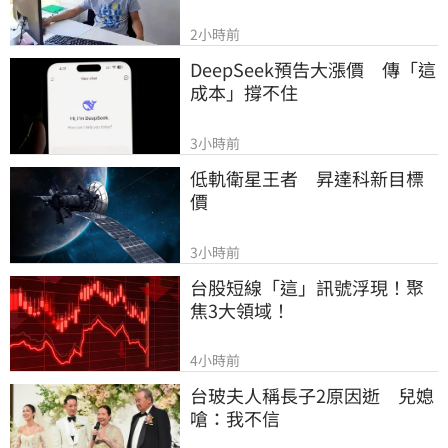
2小時前
DeepSeek預告大漲價　傳「這
成本」撐不住
3小時前
低軌衛星王者　昇達科新目標
價
3小時前
台股短線「這」訊號浮現！聚
焦3大領域！
4小時前
台玻夫人稱長子2原因逝　兒媳
嗆：我不信