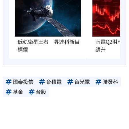
低軌衛星王者　昇達科新目
南電Q2財報
標價
調升
國泰投信
台積電
台光電
聯發科
基金
台股