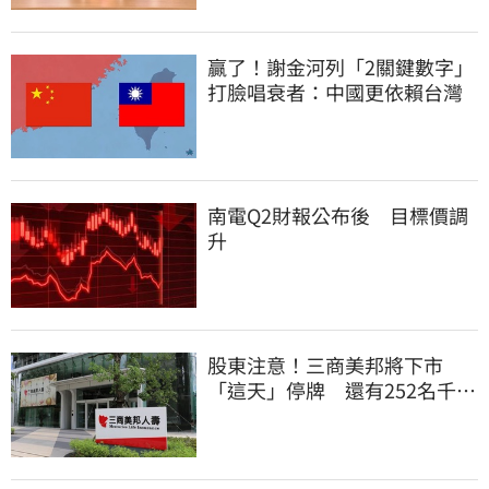
贏了！謝金河列「2關鍵數字」
打臉唱衰者：中國更依賴台灣
南電Q2財報公布後 目標價調
升
股東注意！三商美邦將下市
「這天」停牌 還有252名千張
大戶