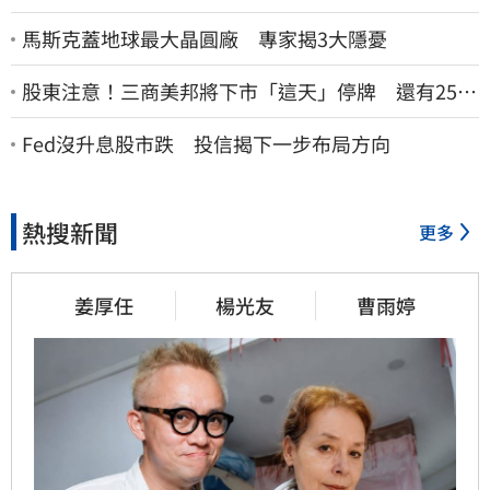
馬斯克蓋地球最大晶圓廠 專家揭3大隱憂
股東注意！三商美邦將下市「這天」停牌 還有252
名千張大戶
Fed沒升息股市跌 投信揭下一步布局方向
熱搜新聞
更多
姜厚任
楊光友
曹雨婷