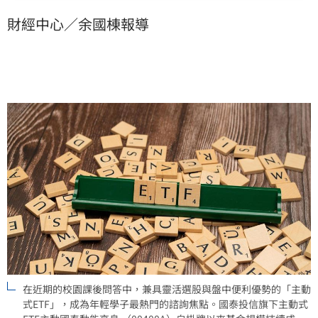
輕世代對於參與資本市場展現高度熱忱。然而面對琳瑯
財經中心／余國棟報導
滿目的投資工具、複雜的ETF類型，以及如何開始投資
等實務難題，往往使得缺乏經驗的青年學子卻步。
在近期的校園課後問答中，兼具靈活選股與盤中便利優勢的「主動
式ETF」，成為年輕學子最熱門的諮詢焦點。國泰投信旗下主動式