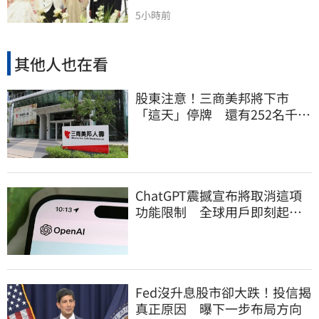
5小時前
其他人也在看
股東注意！三商美邦將下市
「這天」停牌 還有252名千張
大戶
ChatGPT震撼宣布將取消這項
功能限制 全球用戶即刻起
「免費」用到飽
Fed沒升息股市卻大跌！投信揭
真正原因 曝下一步布局方向