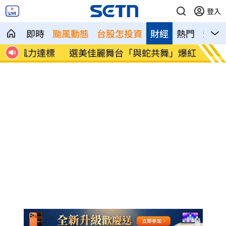
登入
即時
颱風動態
台股怎投資
財經
熱門
影音
達標
選美佳麗舞台「與蛇共舞」爆紅 結果慘
主機、
了
潰