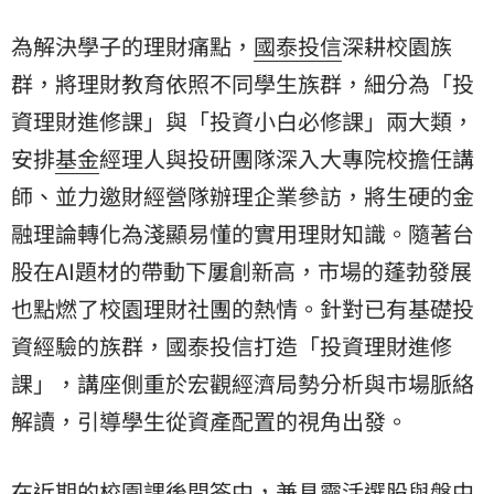
為解決學子的理財痛點，
國泰投信
深耕校園族
群，將理財教育依照不同學生族群，細分為「投
資理財進修課」與「投資小白必修課」兩大類，
安排
基金
經理人與投研團隊深入大專院校擔任講
師、並力邀財經營隊辦理企業參訪，將生硬的金
融理論轉化為淺顯易懂的實用理財知識。隨著
台
股
在AI題材的帶動下屢創新高，市場的蓬勃發展
也點燃了校園理財社團的熱情。針對已有基礎投
資經驗的族群，國泰投信打造「投資理財進修
課」，講座側重於宏觀經濟局勢分析與市場脈絡
解讀，引導學生從資產配置的視角出發。
在近期的校園課後問答中，兼具靈活選股與盤中