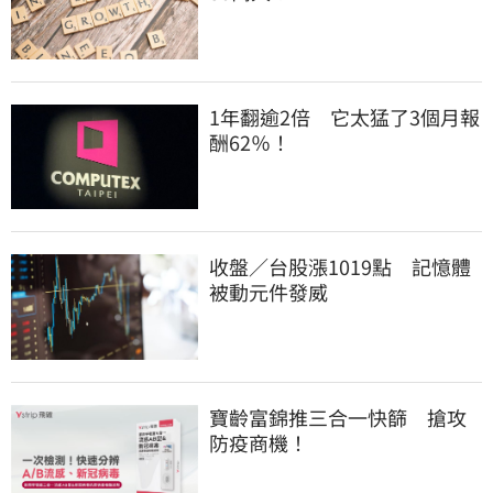
1年翻逾2倍　它太猛了3個月報
酬62％！
收盤／台股漲1019點　記憶體
被動元件發威
寶齡富錦推三合一快篩　搶攻
防疫商機！