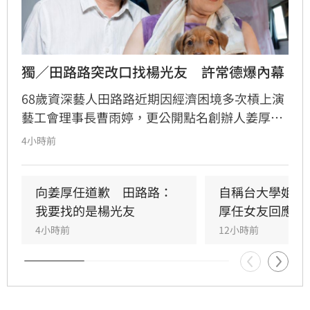
獨／田路路突改口找楊光友　許常德爆內幕
68歲資深藝人田路路近期因經濟困境多次槓上演
藝工會理事長曹雨婷，更公開點名創辦人姜厚任
出面，事後卻發文坦言搞錯對象，真正想找的是
4小時前
前理事長楊光友。楊光友對此回應，質疑田路路
晚年困頓不應全歸咎於工會。對此，音樂人許常
德出面緩頰，建議田路路應先安頓好生活，並提
向姜厚任道歉　田路路：
自稱台大學姐遭
議透過口述歷史記錄資深藝人的故事。許常德同
我要找的是楊光友
厚任女友回應了
時批評現任理事長曹雨婷不應神隱，呼籲工會應
4小時前
12小時前
展現具體作為照顧資深藝人，而非僅提供勞健保
功能。整起事件引發關注，田路路則強調目前先
處理身體狀況，後續發展仍待觀察。