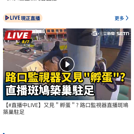
現正直播
更多
【#直播中LIVE】又見＂孵蛋＂? 路口監視器直播斑鳩
築巢駐足