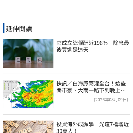
延伸閱讀
它成立總報酬近198%　除息最
後買進是這天
快訊／白海豚雨灌全台！這些
縣市豪、大雨一路下到晚上 3
地方大豪雨
(2026年08月09日)
投資海外成顯學　光這7檔增近
30萬人！