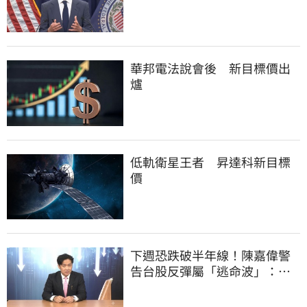
華邦電法說會後 新目標價出
爐
低軌衛星王者 昇達科新目標
價
下週恐跌破半年線！陳嘉偉警
告台股反彈屬「逃命波」：空
頭大屠殺剛開始