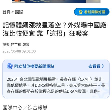
首頁
國際
看新聞換好禮
記憶體飆漲救星落空？外媒曝中國廠
沒比較便宜 靠「這招」狂吸客
記者
莊芷榆
報導
2026/06/08 09:01:00
阿立幫你摘要新聞重點
去看看
2026年台北國際電腦展揭露，長鑫存儲（CXMT）並非
靠低價競爭，其DDR5價格與三星、美光等大廠持平。長
鑫存儲的優勢在於掌握充足的傳統DRAM資源，且避開
AI高階產品競爭，提供更穩定的供貨。此外，該公司祭
出「免收違約金」的彈性接單策略，對比大廠的強硬預
國際中心／綜合報導
付要求，成功吸引不少供應商靠攏。儘管技術仍落後於