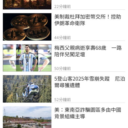
22分鐘前
美制裁杜拜加密幣交所！控助
伊朗革命衛隊
44分鐘前
梅西父親病逝享壽68歲　一路
陪伴兒闖足壇
50分鐘前
5登山客2025年雪崩失蹤　尼泊
爾尋獲遺體
52分鐘前
美：東南亞詐騙園區多由中國
背景組織主導