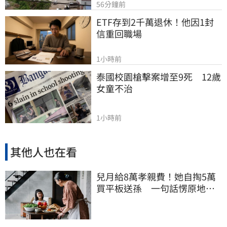
56分鐘前
ETF存到2千萬退休！他因1封
信重回職場
1小時前
泰國校園槍擊案增至9死　12歲
女童不治
1小時前
其他人也在看
兒月給8萬孝親費！她自掏5萬
買平板送孫 一句話愣原地
「傷心不已」