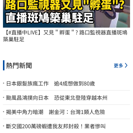
【#直播中LIVE】又見＂孵蛋＂? 路口監視器直播斑鳩
築巢駐足
熱門新聞
更多
日本銀髮族瘋工作 逾4成想做到80歲
颱風昌鴻撲向日本 恐從東北登陸穿越本州
揭美中角力暗潮 謝金河：台灣1類人危險
斷交國200萬磅蝦遭我友邦封殺！業者慘叫