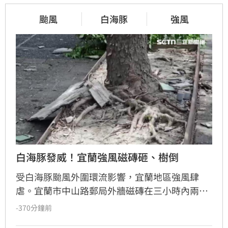
颱風
白海豚
強風
白海豚發威！宜蘭強風磁磚砸、樹倒
受白海豚颱風外圍環流影響，宜蘭地區強風肆
虐。宜蘭市中山路郵局外牆磁磚在三小時內兩度
剝落，武營街亦發生磁磚砸地險象，所幸無人傷
-370分鐘前
亡。此外，五結與三星鄉傳出路樹倒塌，市區選