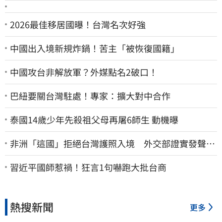
2026最佳移居國曝！台灣名次好強
中國出入境新規炸鍋！苦主「被恢復國籍」
中國攻台非解放軍？外媒點名2破口！
巴紐要關台灣駐處！專家：擴大對中合作
泰國14歲少年先殺祖父母再屠6師生 動機曝
非洲「這國」拒絕台灣護照入境 外交部證實發聲
了：持續交涉聯繫
習近平國師惹禍！狂言1句嚇跑大批台商
熱搜新聞
更多