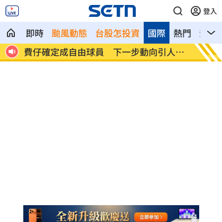
登入
即時
颱風動態
台股怎投資
國際
熱門
影音
人喪命
費仔確定成自由球員 下一步動向引人關
米蘭達
注
動