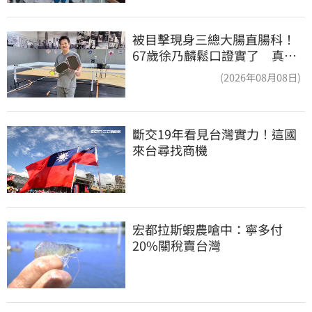
被目擊現身三總大腸直腸科！
67歲徐乃麟鬆口證實了 真實
體況曝光
(2026年08月08日)
斷交19年看見台灣實力！這國
來台尋找商機
宏都拉斯蝦農嗆中：寧多付
20%關稅賣台灣