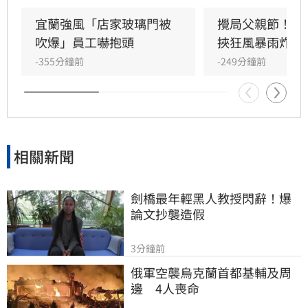
舉看板受強風吹襲搖搖欲墜，烏石港賞鯨船被迫
全面停駛。
宜蘭強風「店家玻璃門被
攪局父親節！中
吹爆」員工嚇抱頭
挾狂風暴雨炸雙
-355分鐘前
-249分鐘前
相關新聞
劍橋最年輕黑人教授閃辭！爆
論文抄襲造假
3分鐘前
俄軍空襲烏克蘭首都基輔及周
邊　4人喪命