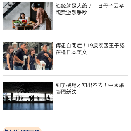
給錢就是大爺？　日母子因孝
親費激烈爭吵
傳患自閉症！19歲泰國王子認
在追日本美女
到了機場才知出不去！中國爆
鎖國新法