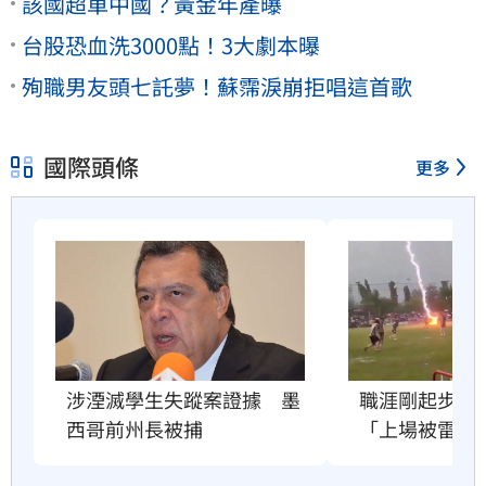
該國超車中國？黃金年產曝
台股恐血洗3000點！3大劇本曝
殉職男友頭七託夢！蘇霈淚崩拒唱這首歌
國際頭條
更多
職涯剛起步　2
涉湮滅學生失蹤案證據　墨
「上場被雷劈
西哥前州長被捕