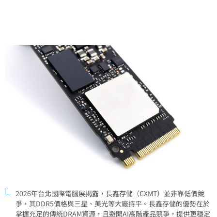
高階解決方案，長鑫存儲仍靠著靈活的商業策略與貨源
優勢，在激烈的記憶體市場中殺出一條血路。
2026年台北國際電腦展揭露，長鑫存儲（CXMT）並非靠低價競
爭，其DDR5價格與三星、美光等大廠持平。長鑫存儲的優勢在於
掌握充足的傳統DRAM資源，且避開AI高階產品競爭，提供更穩定