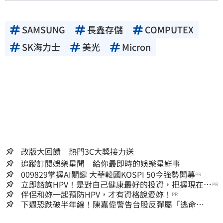
SAMSUNG
長鑫存儲
COMPUTEX
SK海力士
美光
Micron
改版大回饋 熱門3C大獎接力送
追蹤訂閱娛樂星聞 給你最即時的娛樂星鮮事
009829掌握AI關鍵 大華韓國KOSPI 50今強勢開募
PR
立即諮詢HPV！是對自己健康最好的投資，把握現在不
PR
嫌晚！
伴侶和妳一起預防HPV，才有資格說愛妳！
PR
下週恐跌破半年線！陳嘉偉警告台股反彈屬「逃命
波」：空頭大屠殺剛開始