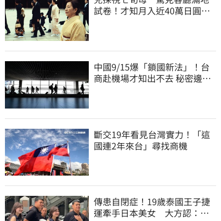
試卷！才知月入近40萬日圓
真相竟如此感人
中國9/15爆「鎖國新法」！台
商赴機場才知出不去 秘密邊控
合法化
斷交19年看見台灣實力！「這
國連2年來台」尋找商機
傳患自閉症！19歲泰國王子捷
運牽手日本美女 大方認：