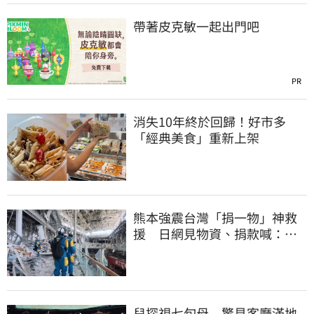
帶著皮克敏一起出門吧
PR
消失10年終於回歸！好市多
「經典美食」重新上架
熊本強震台灣「捐一物」神救
援 日網見物資、捐款喊：給
台灣統治算了
兒探視七旬母 驚見客廳滿地