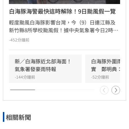
白海豚海警最快這時解除！9日颱風假一覽
輕度颱風白海豚影響台灣，今（9）日連江縣及
新竹縣8所學校颱風假！據中央氣象署今日2時觀
測，白海豚中心位置在臺北東北東方3060公里之
-452分鐘前
海面上，以每小時4轉13公里速度，向西北西轉
北北西進行。其暴風圈已進入臺灣北部海面及東
北部海面，對臺灣北部海面及臺灣東北部海面構
新／白海豚近北部海面！
白海豚外圍雨帶
成威脅，預計白海豚強度有稍減弱且暴風圈有縮
氣象署發豪雨特報
實　鄭明典：別
小的趨勢，最快明日中午前解除海上颱風警報。
-144分鐘前
-52分鐘前
相關新聞