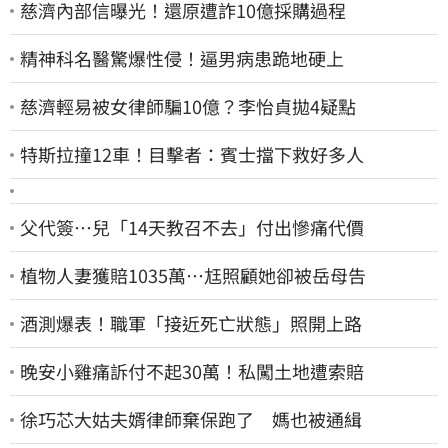
慈濟內部信曝光！還原遭詐10億採購過程
精神科名醫驚爆性侵！逼男病患跪地硬上
慈濟輕易被女律師騙10億？李怡貞拋4疑點
特斯拉撞12車！目擊者：賓士擋下救好多人
父代簽…兒「14天教召不去」付出慘痛代價
植物人妻獲賠1035萬…尪照顧她卻被岳母告
酒測爆表！職軍「接近死亡狀態」照開上路
晚安小雞痛訴付不起30萬！私闖土地遭索賠
徐巧芯大姑夫婿律師棄保跑了 媽也被通緝