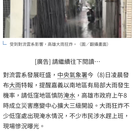
受到對流雲系影響，高雄大雨狂炸。（圖／翻攝畫面）
[廣告] 請繼續往下閱讀…
對流雲系發展旺盛，
中央氣象署
今（8)日凌晨發
布
大雨
特報，提醒嘉義以南地區有局部大雨發生
機率，請低窪地區慎防
淹水
，高雄市政府上午8
時成立災害應變中心擴大三級開設。大雨狂炸不
少低窪處出現淹水情況，不少市民涉水趕上班，
現場慘況曝光。