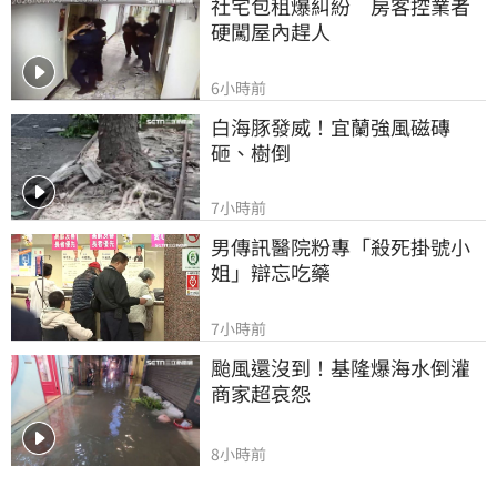
社宅包租爆糾紛　房客控業者
硬闖屋內趕人
6小時前
白海豚發威！宜蘭強風磁磚
砸、樹倒
7小時前
男傳訊醫院粉專「殺死掛號小
姐」辯忘吃藥
7小時前
颱風還沒到！基隆爆海水倒灌 
商家超哀怨
8小時前