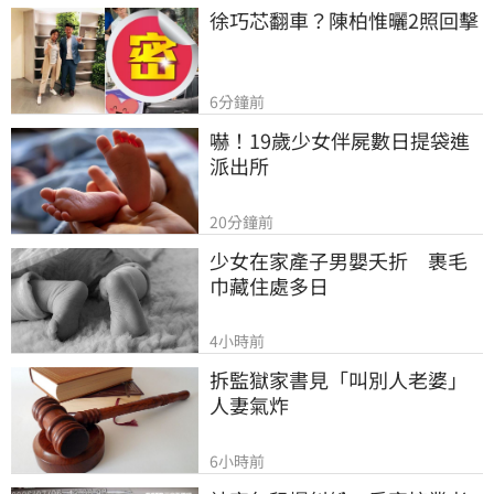
徐巧芯翻車？陳柏惟曬2照回擊
6分鐘前
嚇！19歲少女伴屍數日提袋進
派出所
20分鐘前
少女在家產子男嬰夭折　裹毛
巾藏住處多日
4小時前
拆監獄家書見「叫別人老婆」
人妻氣炸
6小時前