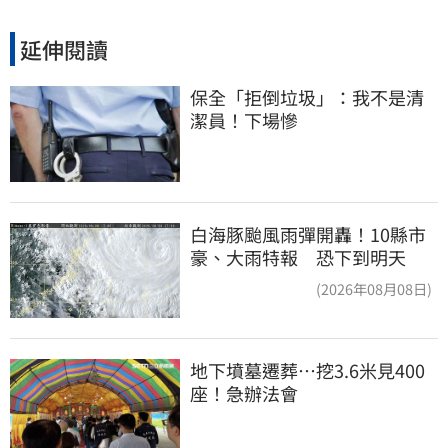
延伸閱讀
保全「拒倒垃圾」：我不是清
潔員！下場慘
白海豚颱風雨彈開轟！10縣市
豪、大雨特報 恐下到明天
(2026年08月08日)
地下墳墓遷葬…挖3.6米見400
座！急辦法會