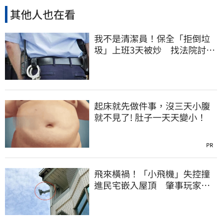
其他人也在看
我不是清潔員！保全「拒倒垃
圾」上班3天被炒 找法院討公
道結果出爐
起床就先做件事，沒三天小腹
就不見了! 肚子一天天變小！
PR
飛來橫禍！「小飛機」失控撞
進民宅嵌入屋頂 肇事玩家疑
心虛落跑了