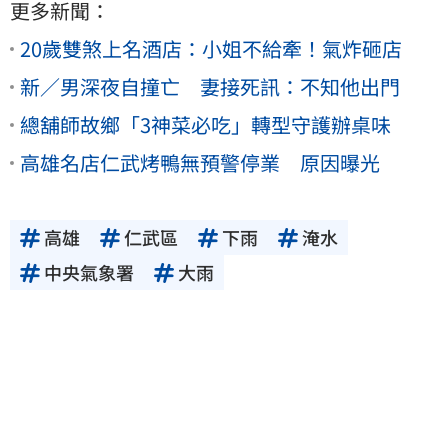
更多新聞：
20歲雙煞上名酒店：小姐不給牽！氣炸砸店
新／男深夜自撞亡 妻接死訊：不知他出門
總舖師故鄉「3神菜必吃」轉型守護辦桌味
高雄名店仁武烤鴨無預警停業 原因曝光
高雄
仁武區
下雨
淹水
中央氣象署
大雨