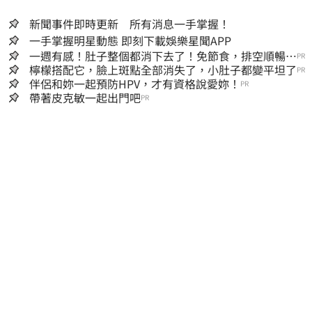
新聞事件即時更新 所有消息一手掌握！
一手掌握明星動態 即刻下載娛樂星聞APP
一週有感！肚子整個都消下去了！免節食，排空順暢就
PR
夠
檸檬搭配它，臉上斑點全部消失了，小肚子都變平坦了
PR
伴侶和妳一起預防HPV，才有資格說愛妳！
PR
帶著皮克敏一起出門吧
PR