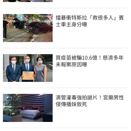
擋暴衝特斯拉「救很多人」賓
士車主身分曝
買疫苗被騙10.6億！慈濟多年
未報案原因曝
滴管灌毒強拍謎片！宮廟男性
侵傳播妹致死