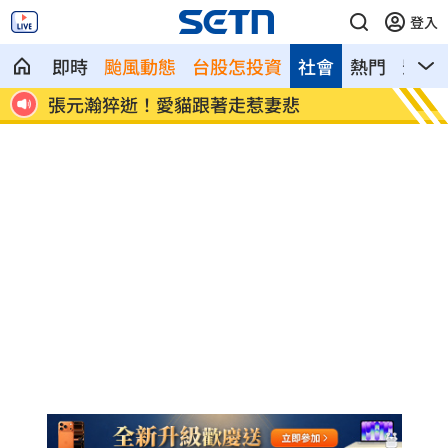
登入
即時
颱風動態
台股怎投資
社會
熱門
影音
退休金買錶討妻歡心 她一句話神反轉
Fed
向