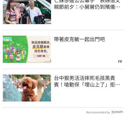
亡妹慘遭公公毒手 表姊憶父
親節前夕：小舅舅仍到殯儀館
陪她說話
帶著皮克敏一起出門吧
PR
台中狠男活活摔死毛孩黑貴
賓！嗆動保「埋山上了」拒交
屍體 下場曝光
Recommended by