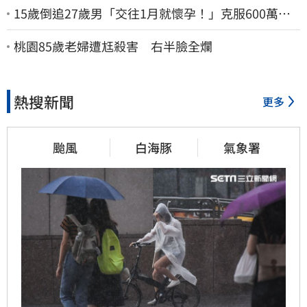
15歲倒追27歲男「交往1月就懷孕！」克服600萬債
務 36歲美魔女當阿嬤了
桃園85歲老婦遭尪殺害 右半臉全爛
熱搜新聞
更多
颱風
白海豚
氣象署