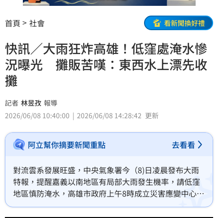
首頁
社會
看新聞換好禮
快訊／大雨狂炸高雄！低窪處淹水慘
況曝光 攤販苦嘆：東西水上漂先收
攤
記者
林昱孜
報導
2026/06/08 10:40:00
2026/06/08 14:28:42
更新
阿立幫你摘要新聞重點
去看看
對流雲系發展旺盛，中央氣象署今（8)日凌晨發布大雨
特報，提醒嘉義以南地區有局部大雨發生機率，請低窪
地區慎防淹水，高雄市政府上午8時成立災害應變中心擴
大三級開設。大雨狂炸不少低窪處出現淹水情況，不少
市民涉水趕上班，現場慘況曝光。