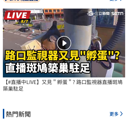
【#直播中LIVE】又見＂孵蛋＂? 路口監視器直播斑鳩
築巢駐足
熱門新聞
更多