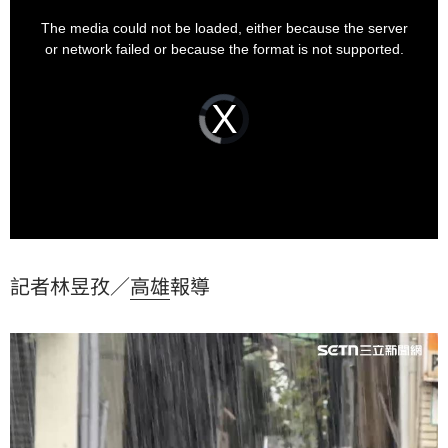
This
is
a
The media could not be loaded, either because the server
modal
window.
or network failed or because the format is not supported.
Video
Player
is
loading.
記者林昱孜／
高雄
報導