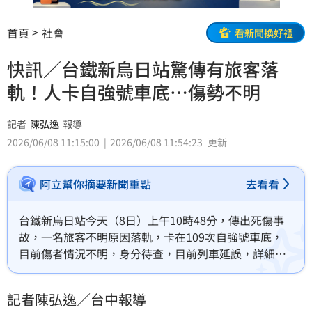
首頁
社會
看新聞換好禮
快訊／台鐵新烏日站驚傳有旅客落
軌！人卡自強號車底…傷勢不明
記者
陳弘逸
報導
2026/06/08 11:15:00
2026/06/08 11:54:23
更新
阿立幫你摘要新聞重點
去看看
台鐵新烏日站今天（8日）上午10時48分，傳出死傷事
故，一名旅客不明原因落軌，卡在109次自強號車底，
目前傷者情況不明，身分待查，目前列車延誤，詳細原
因，仍待釐清。
記者陳弘逸／
台中
報導