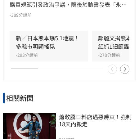
購買規範引發政治爭議，隨後於臉書發表「永遠
支持一個中國原則」聲明企圖滅火，卻反遭香港
-389分鐘前
網友群起嘲諷，演變成嚴重公關災難。起因是官
方曾公告不接受台灣、中國及日本訂單，遭小粉
紅撻伐將台灣與中國並列。儘管品牌緊急修改銷
新／日本熊本爆5.1地震！
鄭麗文捐熊本10
售區域並發布效忠聲明，但輿論仍不買單，網友
多縣市明顯搖晃
紅抓1細節轟辱
紛紛質疑其操作邏輯。面對排山倒海的酸言酸
-293分鐘前
-278分鐘前
語，品牌最終被迫限制留言權限以止血。此事件
再度凸顯政治敏感議題對品牌經營的巨大風險，
引發各界高度關注。
相關新聞
蕭敬騰日料店遇惡房東！強制
18天內搬走