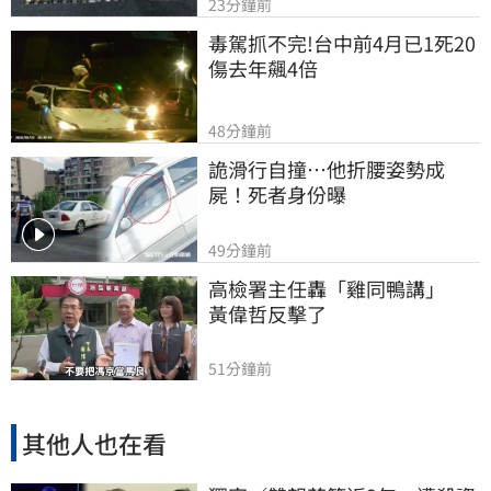
23分鐘前
毒駕抓不完!台中前4月已1死20
傷去年飆4倍
48分鐘前
詭滑行自撞…他折腰姿勢成
屍！死者身份曝
49分鐘前
高檢署主任轟「雞同鴨講」　
黃偉哲反擊了
51分鐘前
其他人也在看