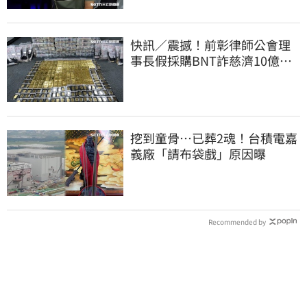
快訊／震撼！前彰律師公會理
事長假採購BNT詐慈濟10億、
洗錢囤232kg黃金
挖到童骨…已葬2魂！台積電嘉
義廠「請布袋戲」原因曝
Recommended by