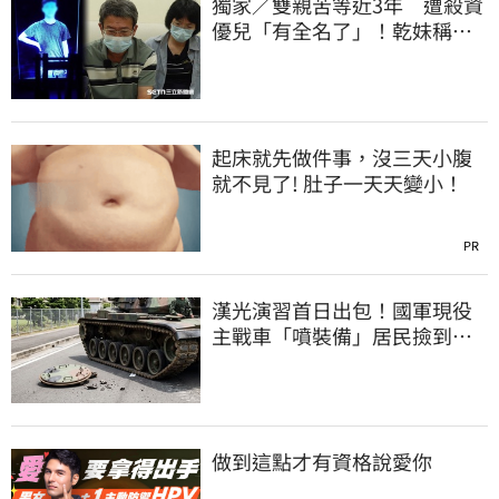
獨家／雙親苦等近3年 遭殺資
優兒「有全名了」！乾妹稱賠
償恐毀她未來
起床就先做件事，沒三天小腹
就不見了! 肚子一天天變小！
PR
漢光演習首日出包！國軍現役
主戰車「噴裝備」居民撿到零
件…軍方說話了
做到這點才有資格說愛你