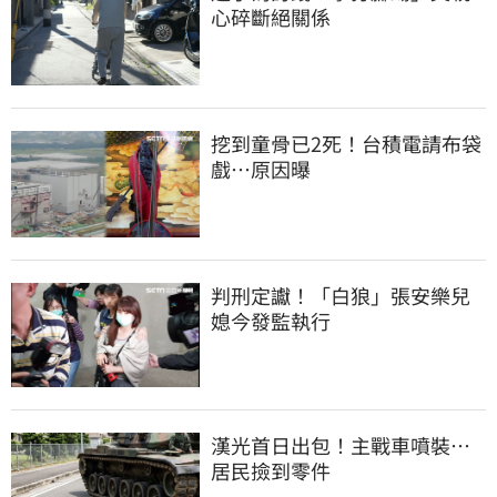
心碎斷絕關係
挖到童骨已2死！台積電請布袋
戲…原因曝
判刑定讞！「白狼」張安樂兒
媳今發監執行
漢光首日出包！主戰車噴裝…
居民撿到零件