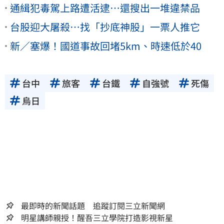
通緝犯毒駕上路遭活逮…還搜出一堆違禁品
台股迎大屠殺…找「抄底神股」一票人推它
新／塞爆！國道事故回堵5km、時速低於40
台中
旅客
台鐵
自強號
死傷
烏日
最即時的新聞話題 追蹤訂閱三立新聞網
明星講師親授！醒吾三立學院打造影視新星