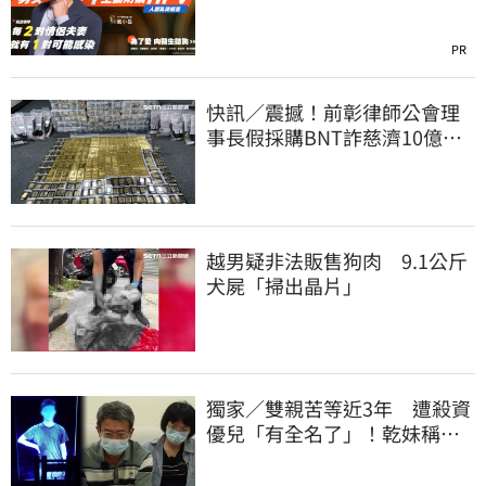
PR
快訊／震撼！前彰律師公會理
事長假採購BNT詐慈濟10億、
洗錢囤232kg黃金
越男疑非法販售狗肉 9.1公斤
犬屍「掃出晶片」
獨家／雙親苦等近3年 遭殺資
優兒「有全名了」！乾妹稱賠
償恐毀她未來