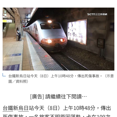
台鐵新烏日站今天（8日）上午10時48分，傳出死傷事故。（示意
圖／資料照）
[廣告] 請繼續往下閱讀…
台鐵
新
烏日
站今天（8日）上午10時48分，傳出
死傷
事故，一名
旅客
不明原因落軌，卡在109次