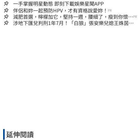
一手掌握明星動態 即刻下載娛樂星聞APP
伴侶和妳一起預防HPV，才有資格說愛妳！
PR
減肥首選，檸檬加它，堅持一週，腰細了，瘦到你懷疑
PR
人生
涉地下匯兌判刑1年7月！「白狼」張安樂兒媳王姝茵北
檢報到、今發監執行
延伸閱讀