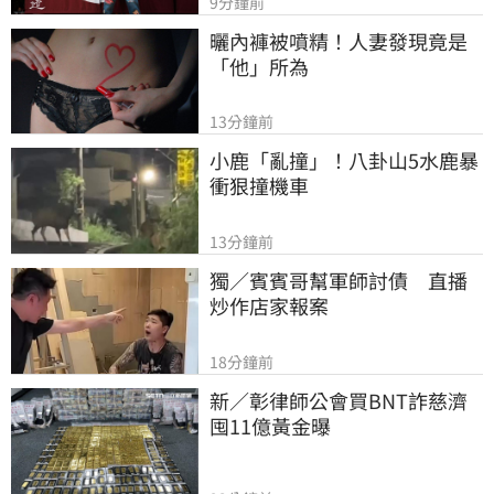
9分鐘前
曬內褲被噴精！人妻發現竟是
「他」所為
13分鐘前
小鹿「亂撞」！八卦山5水鹿暴
衝狠撞機車
13分鐘前
獨／賓賓哥幫軍師討債　直播
炒作店家報案
18分鐘前
新／彰律師公會買BNT詐慈濟 
囤11億黃金曝