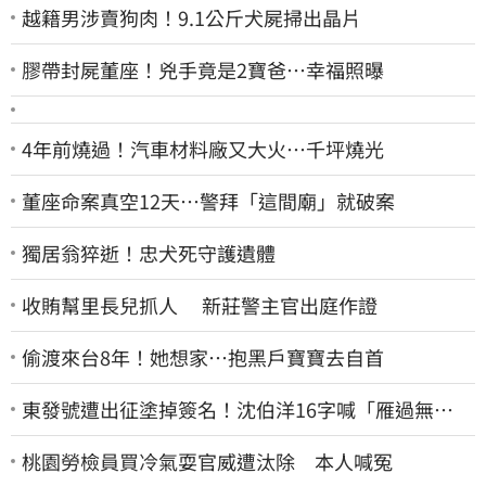
越籍男涉賣狗肉！9.1公斤犬屍掃出晶片
膠帶封屍董座！兇手竟是2寶爸…幸福照曝
4年前燒過！汽車材料廠又大火…千坪燒光
董座命案真空12天…警拜「這間廟」就破案
獨居翁猝逝！忠犬死守護遺體
收賄幫里長兒抓人 新莊警主官出庭作證
偷渡來台8年！她想家…抱黑戶寶寶去自首
東發號遭出征塗掉簽名！沈伯洋16字喊「雁過無
聲」 萬人讚：這就是高度
桃園勞檢員買冷氣耍官威遭汰除 本人喊冤