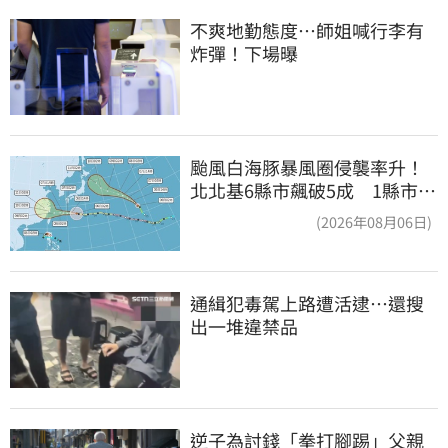
不爽地勤態度…師姐喊行李有
炸彈！下場曝
颱風白海豚暴風圈侵襲率升！
北北基6縣市飆破5成 1縣市
「最高達67%」
(2026年08月06日)
通緝犯毒駕上路遭活逮…還搜
出一堆違禁品
逆子為討錢「拳打腳踢」父親